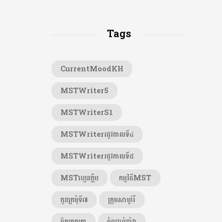
Tags
CurrentMoodKH
MSTWriter5
MSTWriterS1
MSTWriterរដូវកាលទី៤
MSTWriterរដូវកាលទី៥
MSTហ្វេនក្លឹប
កម្មវិធីMST
កូនក្រមុំទី៧
ក្រុមសាមូរ៉ៃ
ចិត្តត្រួតត្រា
ចំណាប់ខ្មាំង