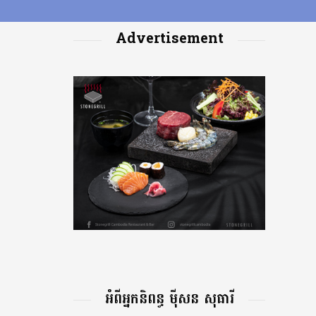
Advertisement
អំពីអ្នកនិពន្ធ ម៉ីសន សុធារី