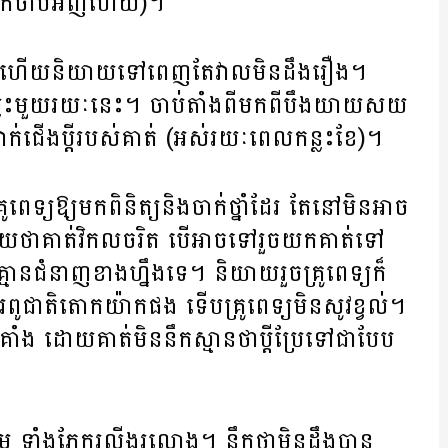
មកចាប់អញហើយ)។
ីផ្ទះ ហើយនិយាយទៅពេញតែវាលមិនដឹងរឿង។
្លែកម៉្លេះមួយរយៈនេះ។ ចាប់តាំងពីមកពីបឹងយាយសយ
វ៉ាក់ជើងប្តីរបស់គាត់ (អស់រយៈពេលកន្លះខែ)។
ពេទ្យឱ្យមកពិនិត្យនិងចាក់ថ្នាំដែរ តែនៅមិនអាច
ិយាយថាគាត់វិកលចរិត បើអាចទៅរួចយកគាត់ទៅ
គ្មានជំនាញខាងហ្នឹងទេ។ និយាយរួចគ្រូពេទ្យក៏
សារពូជាតិតោកយ៉ាកផង ទើបគ្រូពេទ្យមិនសូវខ្វល់។
រគាំង ដោយគាត់មិននឹកស្មានថាប្តីប្រែទៅជាបែប
បារម្ភ ទាំងភ្នែករលីងរលោង។ នឹកថាមិនដឹងបាន