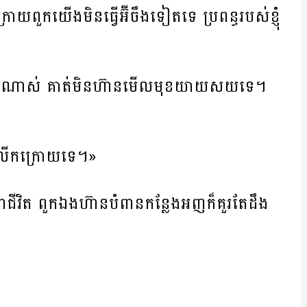
រោយពួកយើងមិនធ្វើអ៊ីចឹងទៀតទេ ប្រពន្ធរបស់ខ្ញុំ
ងខ្លាំងណាស់ គាត់មិនហ៊ានមើលមុខយាយសយទេ។
មានលើកក្រោយទេ។»
ជីវិត ពួកឯងហ៊ានបំពានកន្លែងអញក៏គួរតែដឹង