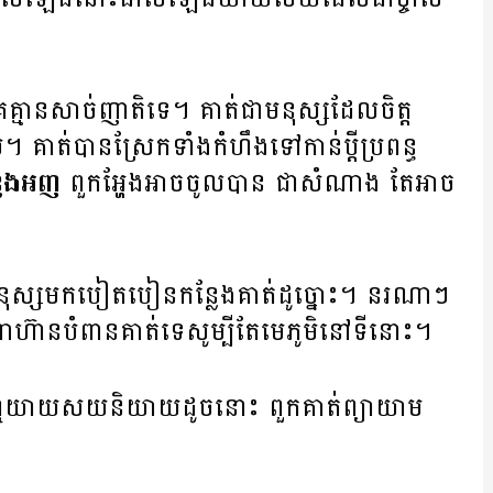
េគ្មានសាច់ញាតិទេ។ គាត់ជាមនុស្សដែលចិត្ត
 គាត់បានស្រែកទាំងកំហឹងទៅកាន់ប្តីប្រពន្ធ
្លែងអញ
ពួកអ្ហែងអាចចូលបាន ជាសំណាង តែអាច
ស្សមកបៀតបៀនកន្លែងគាត់ដូច្នោះ។ នរណាៗ
ាហ៊ានបំពានគាត់ទេសូម្បីតែមេភូមិនៅទីនោះ។
ើបានឮយាយសយនិយាយដូចនោះ ពួកគាត់ព្យាយាម