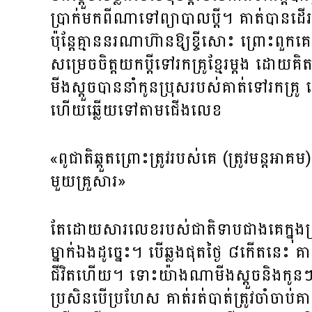
ប្រាក់មកពីណាទៅព្យាបាលប្តី។ គាត់បានដើរទៅខ្ច
ប៉ុន្តែគ្មាននរណាហ៊ានឱ្យខ្ចីសោះ ព្រោះពួក
សម្រេចចិត្តយកប្តីទៅរកគ្រូខ្មែរម្តង ដោយគ
មីងស្តួចបាននាំកូនប្រុសរបស់គាត់ទៅរកគ
ហើយឆ្លើយទៅតាមជើងលេខ
«ពូជាតិឆ្កួតព្រោះត្រូវរបស់គេ (ត្រូវមន្តអាគ
មួយគ្រួសារ»
តែដោយសារលេខរបស់ជាតិទាបជាងគេក្នុងគ្
ម្នាក់ឯងដូច្នេះ។ បើឆ្លងផុតថ្ងៃ ៨កើតនេះ គ
ជីវិតហើយ។ ទោះយ៉ាងណាមីងស្តួចនិងកូនៗ ត្
ប្រសិនបើប្រហែស គាត់រត់បាត់ត្រូវចាំចាប់