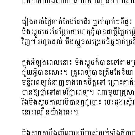
មកយកយើងហើយ ឆាប់រត់ លឿនៗ វាចង់
រៀងរាល់ថ្ងៃគាត់តែងតែដើរ ឬរត់បាត់ៗព
មីងស្តួចចេះតែប្លែកថាហេតុអ្វីបានជាប្តីប
វិញ។ រហូតដល់ មីងស្តួចសម្រេចចិត្តដាក់ច្រ
ក្នុងអំឡុងពេលនោះ មីងស្តួចក៏បានទៅតាមគ្រូ
ជួយអ្វីបានសោះ។ គ្រូពេទ្យបានត្រឹមតែន
មន្ទីរពេទ្យជំនាញខាងរោគចិត្តទៅ ព្រោះគាត់
បានឱ្យថ្នាំទៅតាមវិជ្ជាពេទ្យ។ ណាមួយគ្រួ
រីឯមីងស្តួចកាលបើបានឮដូច្នោះ បេះដូងស្ទើ
នោះលឿនយ៉ាងនេះ។
មីងស្តួចសម្លឹងមើលមុខប្តីរបស់គាត់ទាំងក្តី