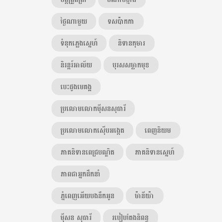
ថ្ងៃណាមួយ
ទសប៉ាកកា
ទំនុកភ្លេងស្នេហ៍
និទានកុមារ
និរន្តរ៍អាល័យ
បុរសសម្លាកមុខ
បេះដូងមេគង្គ
ប្រលោមលោកម៉ីសនសុធារី
ប្រលោមលោកស៊ើបអង្កេត
ពេញនិយម
ភាគនិទានពេជ្របណ្ឌិត
ភាគនិទានស្នេហ៍
ភាពជាអ្នកដឹកនាំ
ភ្នំពេញអើយបងនឹកអូន
ម៉ានីយ៉ា
ម៉ីសន សុធារី
របៀបតែងនិពន្ធ