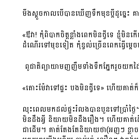
មីងស្តួចកាលបើបានឃើញទឹកមុខប្តីដូច្នេះ គា
«ឳវា! កុំពិបាកចិត្តខ្លាំងពេកមិនថ្វីទេ ខ្ញុ
ដំណើរទៅមុខទៀត កុំខ្វល់ច្រើនពេកធ្វើម្
ពូជាតិព្យាយាមញញឹមទាំងទឹកភ្នែករួចយកដៃអ
«តោះម៉ែវាទៅផ្ទះ បងមិនថ្វីទេ» ហើយគាត់ក
លុះពេលមកដល់ផ្ទះរំលងបានបួនទៅប្រាំថ្ងៃ។ ពូ
មិនដឹងអ្វី និយាយមិនដឹងរឿង។ ហើយគាត់ដ
ជាដើម។ គាត់តែងតែនិយាយថា(អញៗ ខ្ល