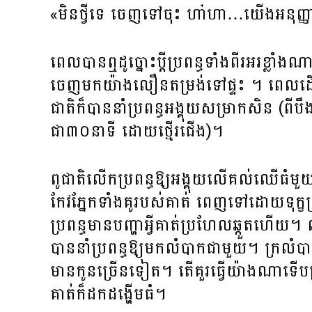
«មិនថ្វីទេ ​ចេញទៅចុះ ហា៎ហា…យើងអនុញ្ញា
ពេលបានឮដូច្នោះប្តីប្រពន្ធទាំងពីរអរខ្ល
ចេញមកយ៉ាងលឿនតម្រង់ទៅផ្ទះ ។ ពេលដើរដល់
ជាតិក៏បាននាំប្រពន្ធអង្គុយសម្រាកសិន 
ជា៣០នាទី ដោយថ្មើរជើង)។
ពូជាតិលើកប្រពន្ធឱ្យអង្គុយលើគល់ឈើធំមួយទាំ
កែវភែ្នកទាំងគូរបស់គាត់ ពេញទៅដោយទុក្ខព្
ប្រពន្ធមានបញ្ហាអ្វីគាត់ប្រហែលឆ្កួតហ
បាននាំប្រពន្ធឱ្យមកលំបាកជាមួយ។ ក្រលំបាក
មានកូនច្រើនទៀត។ តើគួរធ្វើយ៉ាងណាទើបប្
គាត់ក៏ដកដង្ហើមធំ។