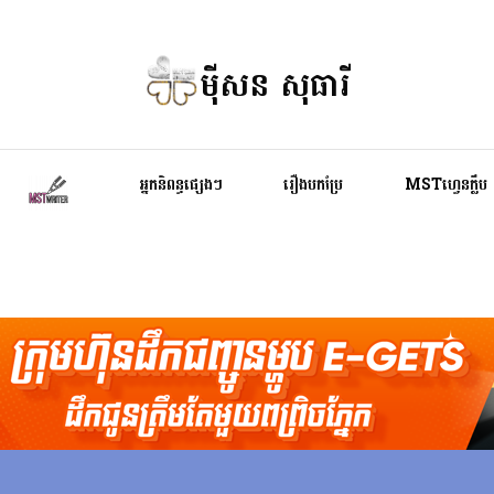
ម៉ីសន សុធារី
អ្នកនិពន្ធផ្សេងៗ
រឿងបកប្រែ
MSTហ្វេនក្លឹប