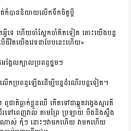
ត់ក៏បាននិយាយលើកទឹកចិត្តប្តី
ំមិនកើតអ្វីទេ ហើយចាំស្អែកចាំគិតទៀត តោះយើងបន្ត
តេចបើជីវិតយើងវេទនាបែបនេះហើយ»
ង្អែលក្បាលប្រពន្ធថ្នមៗ
៏លើកប្រពន្ធឡើងដើម្បីបន្តដំណើរបន្តទៀត។
ជាតិធ្លាក់ខ្លួនឈឺ កើតទៅជាឆ្កួតវង្វេងស្មារតី
ើរទៅពេញវាល តាមព្រៃ ប្រឡាយ បឹងនិងស្ទឹង
ាចណាស់ កុំៗ នោះៗវាមកហើយ វាមកហើយ