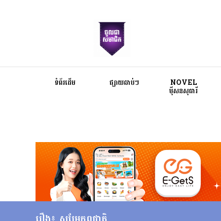
ទំព័រដើម
ផ្សាយឆាប់ៗ
NOVEL
ម៉ីសនសុធារី
រឿង៖ សម្រែកពូជាតិ