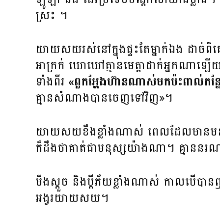
ស្រះ ។
យាយសយរស់នៅក្នុងផ្ទះតែម្នាក់ឯង ដាច់ពីគ
អាក្រក់ ឃោឃៅគ្មានមេត្តាដាក់អ្នកណាឡើយ។
ទាំងពីរ
«ពួកអ្ហែងហ៊ានណាស់មកប៉ះពាល់កន
គ្មានសំណាងបានចេញទៅវិញ»។
យាយសយខឹងខ្លាំងណាស់ ពេលដែលមានមនុ
ក៏ដឹងថាគាត់ជាមនុស្សយ៉ាងណា។ គ្មាននរណ
មីងស្តួច និងប្តីភ័យខ្លាំងណាស់ កាលប
អង្វរយាយសយ។