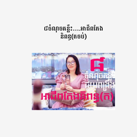
៨ចំណុចគន្លឹះ….អាជីពតែង
និពន្ធ(តចប់)