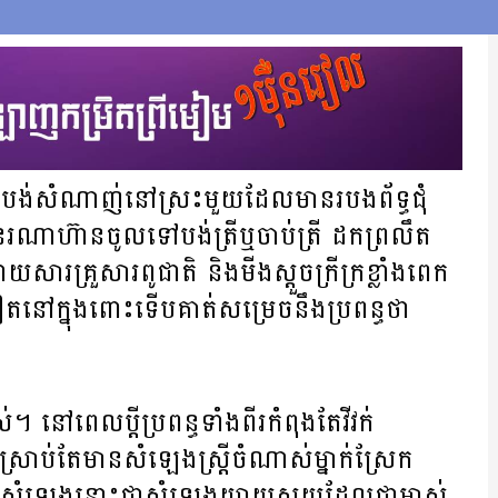
្នាទៅបង់សំណាញ់នៅស្រះមួយដែលមានរបងព័ទ្ធជុំ
ននរណាហ៊ានចូលទៅបង់ត្រីឬចាប់ត្រី ដកព្រលឹត
រ​គ្រួសារពូជាតិ និងមីងស្តួចក្រីក្រខ្លាំងពេក
តនៅក្នុងពោះទើបគាត់សម្រេចនឹងប្រពន្ធថា
់។ នៅពេលប្តីប្រពន្ធទាំងពីរកំពុងតែវីវក់
្រាប់តែមានសំឡេងស្រ្តីចំណាស់ម្នាក់ស្រែក
ំង។ ​សំឡេងនោះជាសំឡេងយាយសយដែលជាម្ចាស់