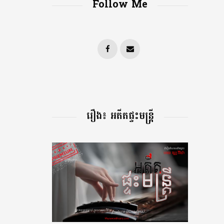
Follow Me
រឿង៖ អតីតផ្ទះមន្រ្តី