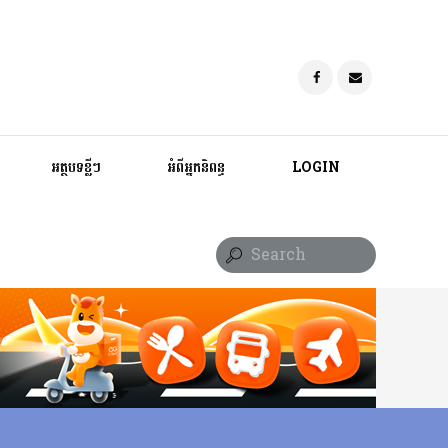
អត្ថបទខ្លីៗ
អំពីអ្នកនិពន្ធ
LOGIN