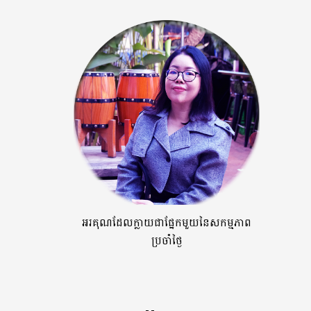
អរគុណដែលក្លាយជាផ្នែកមួយនៃសកម្មភាព
ប្រចាំថ្ងៃ