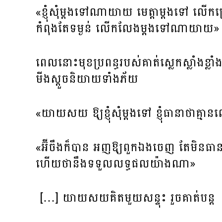
«ខ្ញុំសុំម្តងទៅណាយាយ មេត្តាម្តងទៅ លើកក្
កំពុងតែទម្ងន់ លើកលែងម្តងទៅណាយាយ»
ពេលនោះមុខប្រពន្ធរបស់គាត់ស្លេកស្លាំ
មីងស្តួចនិយាយទាំងភ័យ
«យាយសយ ឱ្យខ្ញុំសុំម្តងទៅ ខ្ញុំធានាថាគ្
«អ៊ីចឹងក៏បាន អញឱ្យពួកឯងចេញ តែមិនធានា
ហើយថានឹងទទួលលទ្ធផលយ៉ាងណា»
[…] យាយសយគិតមួយសន្ទុះ រួចគាត់បន្ត