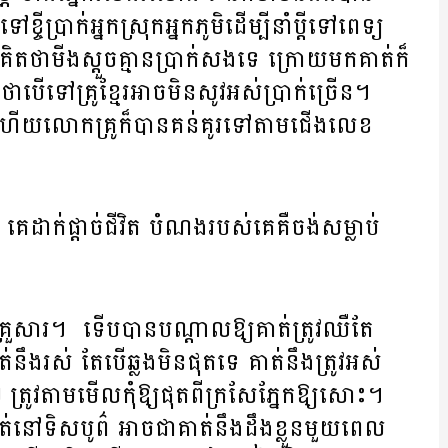
ីប្រាក់អ្នកស្រុកអ្នកភូមិដើម្បីនាំប្តីទៅពេទ្យ
គេគិតថាមីងស្តួចគ្មានប្រាក់សងទេ ក្រោយមកគាត់ក៏
ិតថាបើទៅគ្រូខ្មែរអាចមិនសូវអស់ប្រាក់ច្រើន។
្រូ ហើយលោកគ្រូក៏បានគន់គូរទៅតាមជើងលេខ
ម) គេដាក់ផ្តាច់ជីវិត បំណងរបស់គេគឺចង់សម្លាប់
រួសារ។ ទើបបានបណ្តាលឱ្យគាត់ត្រូវឈឺតែ
ាត់នឹងរស់ តែបើឆ្លងមិនផុតទេ គាត់នឹងត្រូវអស់
រូវតាមមើលកុំឱ្យផុតពីក្រសែភ្នែក​ឱ្យ​សោះ។
គាត់នៅទិសបូព៌ អាចជាគាត់នឹងដឹងខ្លួនមួយពេល