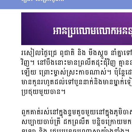
រសៀលថ្ងៃជ្រេ​ ពូជាតិ និង មីងស្តួច នាំគ
វិញ។ នៅបឹងនោះមានព្រលឹតដុះជុំវិញ គ្មា
ឡើយ ព្រោះម្ចាស់ស្រះកាចណាស់។ ប៉ុន្តែដោយសា
មានកូនរហូតដល់ទៅបួននាក់និងមានម្នាក់ទៀ
ប្រថុយមួយចាន។
ពួកគាត់រស់នៅក្នុងខ្ទមតូចមួយនៅក្នុងភូមិចាស
សប្បាយចាប់ត្រី ដកព្រលឹត បន្តិចក្រោយមកស
ឡូឡា និង ជេរប្រទេចបណ្តាសាយ៉ាងខ្លា