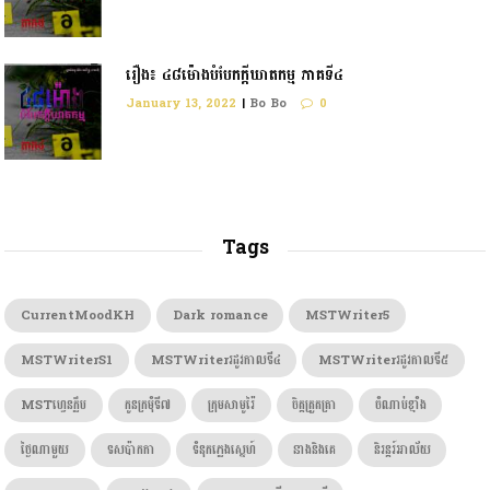
រឿង៖ ៤៨ម៉ោងបំបែកក្តីឃាតកម្ម ភាគទី៤
January 13, 2022
|
Bo Bo
0
Tags
CurrentMoodKH
Dark romance
MSTWriter5
MSTWriterS1
MSTWriterរដូវកាលទី៤
MSTWriterរដូវកាលទី៥
MSTហ្វេនក្លឹប
កូនក្រមុំទី៧
ក្រុមសាមូរ៉ៃ
ចិត្តត្រួតត្រា
ចំណាប់ខ្មាំង
ថ្ងៃណាមួយ
ទសប៉ាកកា
ទំនុកភ្លេងស្នេហ៍
នាងនិងគេ
និរន្តរ៍អាល័យ