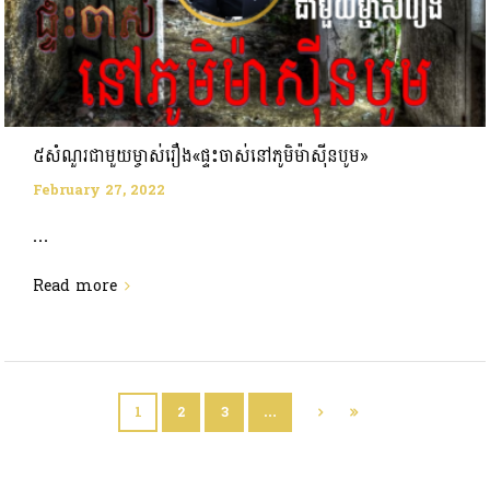
៥សំណួរជាមួយម្ចាស់រឿង«ផ្ទះចាស់នៅភូមិម៉ាស៊ីនបូម»
February 27, 2022
...
Read more
1
2
3
…