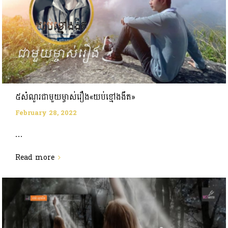
៥សំណួរជាមួយម្ចាស់រឿង«យប់ខ្មៅងងឹត»
February 28, 2022
...
Read more