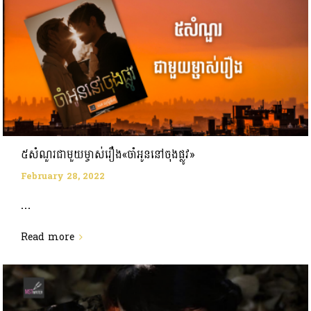
៥សំណួរជាមួយម្ចាស់រឿង«ចាំអូននៅចុងផ្លូវ»
February 28, 2022
...
Read more