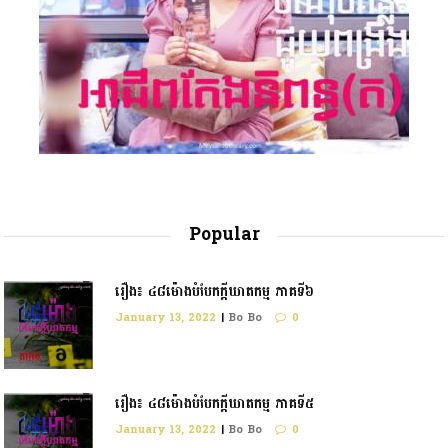
Popular
រឿង៖ ៤៨ម៉ោងបំបែកក្តីឃាតកម្ម ភាគទី៦
January 13, 2022
|
Bo Bo
0
រឿង៖ ៤៨ម៉ោងបំបែកក្ដីឃាតកម្ម ភាគទី៥
January 13, 2022
|
Bo Bo
0