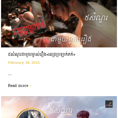
៥សំណួរជាមួយម្ចាស់រឿង«ពេជ្រប្រឡាក់ភក់»
February 28, 2022
...
Read more