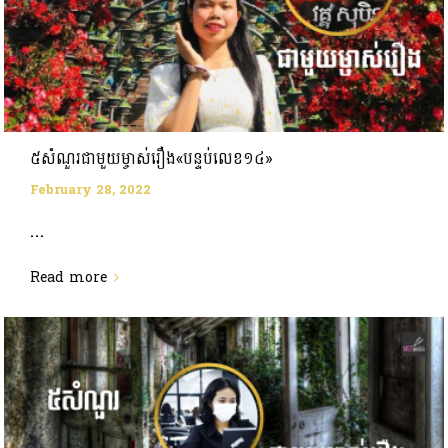
៥សំណួរជាមួយម្ចាស់រឿង«បន្ទប់លេខ១៤»
February 28, 2022
...
Read more