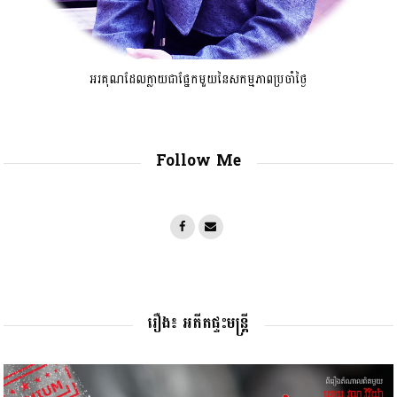
អរគុណដែលក្លាយជាផ្នែកមួយនៃសកម្មភាពប្រចាំថ្ងៃ
Follow Me
រឿង៖ អតីតផ្ទះមន្រ្តី