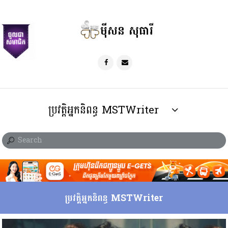
ម៉ីសន សុធារី
ប្រវត្តិអ្នកនិពន្ធ MSTWriter
ប្រវត្តិអ្នកនិពន្ធ MSTWriter