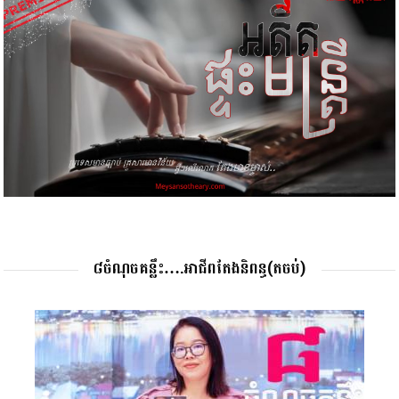
៨ចំណុចគន្លឹះ….អាជីពតែងនិពន្ធ(តចប់)