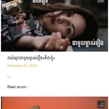
៥សំណួរជាមួយម្ចាស់រឿង«គឺជាខ្ញុំ»
February 28, 2022
...
Read more