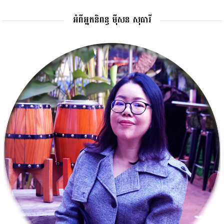
អំពីអ្នកនិពន្ធ ម៉ីសន សុធារី