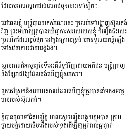
ដែលសរសេរស្អាត​ជាងឧបរាជមុននោះទៅទៀត។
នៅពេលខ្ញុំ មន្រ្តីបានយកសំណេរនេះ​ ត្រលប់ទៅបង្ហាញ​ស៊ុលតង់
វិញ ព្រះមហាក្សត្របានឃើញការសរសេររបស់ខ្ញុំ ក៏ឡើងជិះ​សេះ
ប្រណិតដែលល្អបំផុត នៅក្នុងក្រោលទ្រង់ មកទទួលយកខ្ញុំឡើង
ទៅសវនាការដោយអង្គឯង។
ស្ថានភាពដ៏អស្ចារ្យនៃទីនេះ​គឺព័ទ្ធជុំវិញដោយអភិជន មន្ត្រី​ព្រាហ្ម
និងខ្សែរាជវង្សដែលចង់ឃើញខ្ញុំសរសេរ។
ពួកគេស្រែកនិងអបអរសាទរដែលឃើញ​ខ្ញុំត្រូវបាននាំមកងម​វត្ត
មានរបស់ស៊ុលតង់។
ខ្ញុំបានចូលទៅជិតបល្ល័ង្ក ពេលស្តេច​ឡើងអង្គុយខ្ញុមបាន​ ក្រាប
ថ្វាយបង្គំដោយថើបជើងរបស់ទ្រង់​ដើម្បីឱ្យអ្នករាល់គ្នាភ្ញាក់