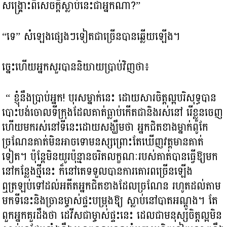
សង្រ្គោះពីសេចក្តីស្លាប់នេះជាអ្នកណា?”
“ទេ” សំឡេង​ផ្សេងៗទៀតជាច្រើនបានឆ្លើយឡើង។
ច្នេះហើយ​អ្នកសួរ​បាននិយាយប្រាប់វិញថា​៖
“ ខ្ញុំនឹងប្រាប់អ្នក! បុរសម្នាក់នេះ ដោយសារចិត្តល្អបរិសុទ្ធបាន
បោះបង់ចោលទីក្រុងដែលគាត់ធ្លាប់កើតជានិងរស់នៅ រើខ្លួនចេញ
ហើយមករស់នៅទីនេះដោយសង្ឃឹមថា អ្នកជិតខាងម្នាក់ពូកែ
ច្រណែនគាត់មិនអាច​ទោមនស្ស​ព្រោះតែឃើញវត្តមានគាត់
ទៀត។ ប៉ុន្តែមិនយូរប៉ុន្មានចរិតលក្ខណៈរបស់គាត់បានធ្វើឱ្យមក
នៅកន្លែងថ្មីនេះ ក៏នៅតេ​ទទួលបានការគោរពច្រើនឡើង ​
ឮត្រឡប់​ទៅដល់អតីតអ្នកជិតខាងដែលច្រណែន រហូតដល់តាម
មកទីនេះនិងច្រានម្ចាស់ផ្ទះបម្រុង​​ឱ្យ ស្លាប់នៅបាតអណ្តូង។ តែ
ពួកអ្នកគួរដឹងថា ដេវីសជាម្ចាស់ផ្ទះនេះ ដេលជាមនុស្ស​ចិត្ត​ល្អមិន