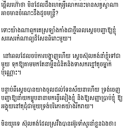
ផ្អើលហ៊ោថា មិនដែលដឹងហេតុអ្វីលោកនេះមាន​សត្វស្វាណា
អាចមានចំណេះ​ដឹងដូចមន្ត្រី?
ទោះយ៉ាងណា​ពួកគេ​ស្រឡាំងកាំងជាថ្មីពេលស្តេចបញ្ជាឱ្យខ្ញុំ
សរសេរកំណាព្យ​ដ៏សែនពិរោះមួយ។
នៅពេលដែលចប់ការបង្ហាញហើយ ស្តេចស៊ុលតង់នាំខ្ញុំទៅជា
មួយ​ ទុកឱ្យតាមមក​តែនាម្មឺនជំនិតនិងទាសករខ្មៅតូចម្នាក់
ប៉ុណ្ណោះ។
បន្ទាប់ពីស្តេចបានយាងចូលដល់ទែនស័យនាហើយ ទ្រង់ចេញ​
បញ្ជាឱ្យនាំយកម្ហូបនានា​មកធ្វើលៀងខ្ញុំ និង​ឱ្យសញ្ញាប្រាប់ខ្ញុំ ឱ្យ
អង្គុយនៅតុជុំជាមួយទ្រង់បរិភោគយ៉ាងរីករាយ។
មិនយូរទេ ស៊ុលតង់ដែលស្រវឹងបានរអ៊ូរទាំសួរនាំខ្លួនឯងថា៖