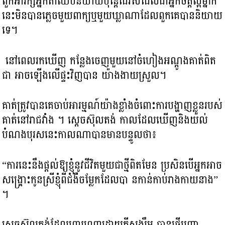
ពួកអារក្សអ្នកតា​ឈប់និយាយប៉ុន្តែដេវីសដែលជាអ្នកចិត្តល្អម្នាក់
នេះមិនបាន​ភ្លេចមួយ​ពាក្យឬ​មួយឃ្លាណា​ដែលពួកគេបាននិយាយ
ទេ។
នៅពេលរកឃើញ​ កន្លែងចេញ​មួយនៅចំហៀងអណ្តូងគាត់ពិត​
ជា អាចឡើងលើផ្ទះវិញបាន​ យ៉ាងងាយស្រួល។
គាត់ត្រូវបានគេចាប់អារម្មណ៍យ៉ាងខ្លាំងចំពោះការបង្ហាញខ្លួនរបស់
គាត់នៅរាជវាំង ។ ស្តេចស៊ុលតង់ កាលដែលឃើញ​និងយល់
បំណងបុរសនេះ​កាលណាបានមាន​បន្ទូលថា៖
“ការនេះនឹងផ្តល់ឱ្យខ្ញុំនូវជីវិតមួយជាថ្មីពិតមែន ប្រសិនបើអ្នកអាច
សង្គ្រោះកូនស្រីខ្ញុំពីជំងឺចម្លែកដែលបា នកាន់កាប់រាងកាយនាង”
។
ស្តេចស៊ុលតង់ដែលពោរពេញដោយក្តីសង្ឃឹម បានផ្ញើបញ្ជា