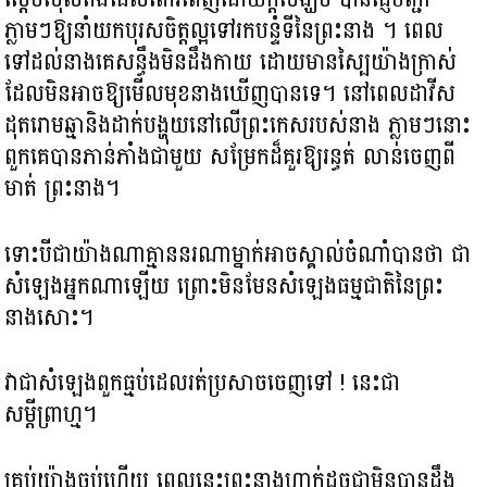
ភ្លាមៗឱ្យនាំយកបុរសចិត្ត​ល្អទៅរកបន្ទំ​ទីនៃ​​ព្រះនាង ។ ពេល
ទៅដល់នាងគេសន្ធឹងមិនដឹងកាយ ដោយ​មានស្បៃយ៉ាងក្រាស់
ដែលមិនអាចឱ្យមើលមុខនាងឃើញបានទេ។ នៅពេល​ដាវីស​
ដុតរោមឆ្មា​និងដាក់បង្ហុយនៅលើព្រះកេស​របស់នាង ភ្លាមៗនោះ
ពួកគេបានភាន់ភាំងជាមួយ សម្រែកដ៏គួរឱ្យរន្ធត់ លាន់ចេញពី​
មាត់ ព្រះនាង។
ទោះបីជាយ៉ាងណា​គ្មាននរណាម្នាក់អាចស្គាល់ចំណាំបានថា ជា
សំឡេងអ្នកណាឡើយ ព្រោះមិនមែន​សំឡេងធម្មជាតិនៃព្រះ
នាងសោះ។
វាជាសំឡេង​ពួកធ្មប់ដេលរត់ប្រសាចចេញទៅ ! នេះជា
សម្តីព្រាហ្ម។
គ្រប់យ៉ាងចប់ហើយ ពេលនេះព្រះនាងហាក់ដូចជាមិនបាន​ដឹង