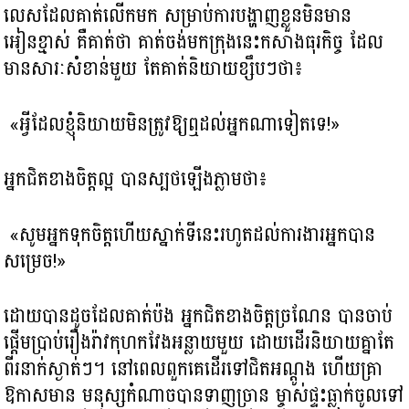
លេសដែលគាត់លើកមក សម្រាប់ការបង្ហាញខ្លួនមិនមាន​
អៀនខ្មាស់ គឺគាត់ថា គាត់ចង់មកក្រុងនេះ​កសាងធុរកិច្ច​ ដែល
មានសារៈសំខាន់មួយ តែគាត់និយាយខ្សឹបៗថា៖
«អ្វីដែលខ្ញុំនិយាយមិនត្រូវឱ្យឮដល់អ្នកណាទៀត​ទេ!»
អ្នកជិតខាងចិត្តល្អ បាន​​ស្បថឡើង​ភ្លាមថា៖
«សូមអ្នកទុកចិត្ត​ហើយ​ស្នាក់ទីនេះ​រហូត​ដល់ការងារអ្នកបាន
សម្រេច!»
ដោយបាន​ដូចដែលគាត់ប៉ង អ្នកជិតខាងចិត្តច្រណែន បានចាប់
ផ្តើមប្រាប់រឿងរ៉ាវកុហក​វែងអន្លាយមួយ ដោយដើរនិយាយគ្នា​តែ​
ពីរនាក់ស្ងាត់ៗ។ នៅពេលពួកគេដើរទៅជិតអណ្តូង ហើយគ្រា
ឱកាសមាន មនុស្សកំណាចបានទាញច្រាន​ ម្ចាស់ផ្ទះធ្លាក់ចូលទៅ