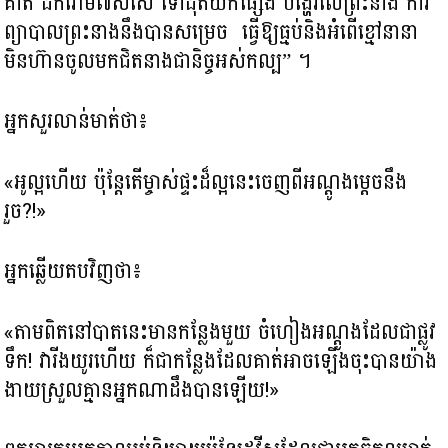
គាត់ ដករោម​៧សសៃ ទៅ​ដុត​យកផ្សែង ​បង្ហើរ​លើព្រះនាង ការ
ព្យាបាលព្រះនាងនឹងបានសម្រេច ​ ធ្វើឱ្យធ្មប់និងអំពើខ្មៅនានា​
មិនហ៊ានចូលមកជិតនាងជានិច្ច​អស់កល្ប” ។
អ្នកសួរលាន់មាត់ថា៖
«អូល្អហើយ ប៉ុន្តែ​តើម្ចាស់ផ្ទះដ៏ល្អនេះចេញពីអណ្តូងម្តេចនឹង
រួច?!»
អ្នកឆ្លើយតបវិញថា​៖
«តាមពិតនៅបាតនេះ​មានកន្លែងមួយ ចំហៀងអណ្តូងដែលជាផ្លូវ​
ទឹក! វា​រីងយូរហើយ ក៏ជាកន្លែងដែលគាត់អាចឡើងចុះបានយ៉ាង
ងាយស្រួលគ្មានអ្នកណាដឹងបានឡើយ!»