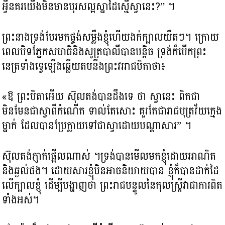
អ្វីនគរយើងមិនមាន​បុរសល្អ​ស្នាដៃ​ស្មើស្វានេះ?” ។
ព្រះនាងទ្រង់បែរមកផ្ចង់សម្លឹង​ខ្ញុំហើយ​ងក់ក្បាលយឺតៗ​។ ក្រោយ
ពេលបិទភ្នែកសមាធិនិងសូត្របាលីបានបន្តិច ទ្រង់​ក៏បើកព្រះ
នេត្រទាំងទ្វេឡើង​ឆ្លើយតបនឹងព្រះវររាជបិតាថា៖
«ឱ ព្រះបិតាអើយ ស៊ុលតង់បានដឹងទេ ថា ស្វានេះ ពិតជា
មិនមែនជាស្វាពីកំណើត ទាល់តែសោះ គួរតែជារាជបុត្រវ័យក្មេង
ម្នាក់ ដែលបានប្រែក្លាយទៅជាស្វាដោយបណ្តាសារ” ។
ស៊ុលតង់ភ្ញាក់ផ្អើលណាស់ ។​ទ្រង់បានមើលមកខ្ញុំដោយអាណិត
និងឆ្ងល់ផង។ ដោយសារខ្ញុំមិនអាចនិយាយបាន ខ្ញុំក៏បានដាក់ដៃ
លើក្បាលខ្ញុំ ដើម្បីបង្ហាញថា ព្រះ​រាជបន្ទូល​នៃកុលស្ត្រីវាជាការពិត
ទាំងអស់។