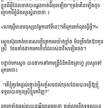
ខ្លួនពីអ្វីដែលនាងបានឆ្លងកាត់ពីមុនឡើយ។​ទ្រង់តើនឡើងដូច
ក្រោកពីផ្ទំ​និងសួរស្នំនានា​ថា ៖
«ហេតុអ្វី​មានមនុស្សចម្លែកនៅទីនេះ?​តើពួកគេ​កំពុងធ្វើអ្វី?!»
ស្តេចស៊ុលតង់មានសេចក្តីត្រេកអរយ៉ាងខ្លាំង មិនត្រឹមតែឱបកូន
ស្រី ថែមទាំងងាកមកថើបដៃរបស់ដាវីសទៀតផង។
បន្ទាប់មកស្តេច បាន​ងាកទៅរកមន្ត្រីជំនិតនិងព្រាហ្ម រួច​សួរ​ទៅ
ពួកគេថា៖
“តើខ្ញុំគួរតែ​ផ្តល់រង្វាន់អ្វីសក័្តសមដល់បុរសដែលបានធ្វើឱ្យខ្ញុំ
ទទួលបាន​កូនស្រីខ្ញុំមកវិញ?”
ពួកគេទាំងអស់គ្នាបានឆ្លើយព្រមគ្នាថា គាត់សមនឹងទទួលបាន