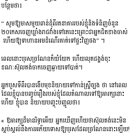
បន្ថែមថា៖
“ សូមឱ្យមាសមួយពាន់ដុំពីរតនាគាររបស់ខ្ញុំនិងទំនិញចំនួន
២០កេស​ចេញឃ្លាំងរាជវាំងទៅគេនេះព្រោះជាអ្នកជិតខាងចាស់
ហើយឱ្យទាហានអមដំណើរគាត់ទៅផ្ទះវិញផង” ។
ពេលនោះ​បុរសច្រណែនក៏យំយែក ហើយ​លុតជង្គង់ចុះ
ខណៈស៊ុលតង់ចាកចេញឆ្ងាយទៅបាត់។
អ្នកបួសទីពីរបានងើបមុខនិយាយទៅកាន់ស្ត្រីច្បង ថា នៅពេល
ដែលខ្ញុំបានបញ្ចប់រឿងរបស់ខ្ញុំដែលតំណាលទៅឱ្យអារក្សនោះ
ហើយ ខ្ញុំបាន និយាយបញ្ចុះបញ្ជូលថា៖
« ឱអារក្ស​ដ៏មានរិទ្ធាអើយ​ អ្នកឃើញហើយថាស៊ុលតង់នេះមិន
ស្កប់ស្កល់នឹងការអភ័យទោសឱ្យបុរសដែលច្រណែននោះឡើយ!