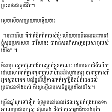
ព្រះនាងជាគូរជីវិត។
ស្តេច​សើចសប្បាយ​តបឆ្លើយថា៖
“នោះហើយ គឺជាគំនិតពិត​របស់ខ្ញុំ! ហើយចាប់ពីពេលនេះតទៅ
ខ្ញុំសូមប្រកាសថា ដាវីសនេះ ជារាជសុណិសា(កូនប្រសារ)របស់
យើង” ។
មិនយូរ ស្តេចស៊ុលតង់បានធ្លាក់ខ្លួនមរណៈ ដោយសារជំងឺហើយ
ដោយសារគាត់គ្មានកូនប្រុសទាហាននិងបូជាចារ្យ បានប្រកាសពី
អ្នកស្នងមរតក បល្ល័ង្កដើម្បីភាពរកក់ក្តៅថ្មីនិងដ៏ធំធេងដល់
ប្រជាជនទាំងអស់ គឺស្តេចថ្មីជាបុរសចិត្ត​ល្អយើង​ដេវីស។
ច្រើនឆ្នាំផុតទៅទៀត ថ្ងៃមួយនៅពេលដែលស្តេចកំពុងយាងទត
អាណាប្រជានុរាស្ត្រ ស៊ុលតង់ ដឹងថាបុរសអ្នកជិតខាង​ពូកែ