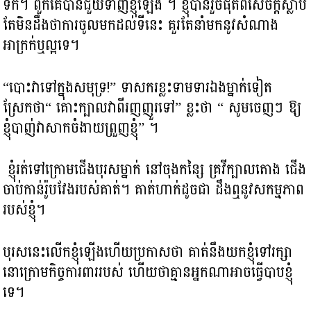
ទឹក​។ ​ពួកគេ​បានជួយទាញខ្ញុំឡើង ។ ខ្ញុំបានរួចផុតពីសេចក្តីស្លាប់
តែ​មិនដឹងថាការចូលមកដល់ទីនេះ គួរតែនាំមកនូវសំណាង
អាក្រក់ឬល្អទេ។
“បោះវាទៅក្នុងសមុទ្រ!” ទាសករខ្លះ​ទាមទារឯងម្នាក់ទៀត
ស្រែកថា“ គោះក្បាលវាពីរ​ញញួរទៅ” ខ្លះថា “ សូមចេញៗ ឱ្យ
ខ្ញុំបាញ់វាសាកចំងាយ​ព្រួញខ្ញុំ” ។
ខ្ញុំរត់ទៅក្រោមជើងបុរសម្នាក់ នៅចុងកន្សៃ គ្រវីក្បាលតោង​ ជើង
ចាប់កាន់រ៉ូបវែងរបស់គាត់។ គាត់ហាក់ដូចជា ដឹងឮនូវសកម្មភាព
របស់ខ្ញុំ។
បុរសនេះ​លើកខ្ញុំឡើង​ហើយ​ប្រកាសថា គាត់នឹងយកខ្ញុំទៅរក្សា​
នោក្រោមកិច្ច​ការពាររបស់ ហើយថាគ្មានអ្នកណាអាចធ្វើបាបខ្ញុំ
ទេ។