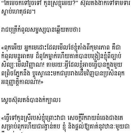
“តែម៉េចក៏ទៅរួចទៅ​ កូនស្រីខ្ញុំអើយ?” ស៊ុលតង់ងាកទៅទាមទារ
ស្តាប់ហេតុផល​។
រាជបុត្រីកំពូលសម្ផស្សបានឆ្លើយតបថា៖
«ពុកអើយ​ អ្នកមេដោះដែលមើលថែខ្ញុំតាំងពីកុមារភាព គឺជា
កំពូលមន្តអាគម ដ៏ពូកែម្នាក់ហើយគាត់បានបង្រៀនខ្ញុំពីច្បាប់
សិល្បៈមើលវិញ្ញាណ! តាមរយៈអ្វីដែលខ្ញុំអាចធ្វើបានក្នុងមួយ
ពព្រិចភ្នែកនឹង​ ប្តូរស្វានេះមកជារូបរាងដើមវិញបានប្រសិនពុក
អនុញ្ញាត្តិកាលណា!»
ស្តេចស៊ុលតង់បានងក់ក្បាល៖
«ធ្វើទៅកូនស្រីរបស់ខ្ញុំព្រោះវាជា សេចក្តីរីករាយធំធេង​ជាងគេ
សម្រាប់ពុក​ហើយជារង្វាន់តប ខ្ញុំ និងផ្តល់ឱ្យគាត់នូវឋានៈមួយជា​​