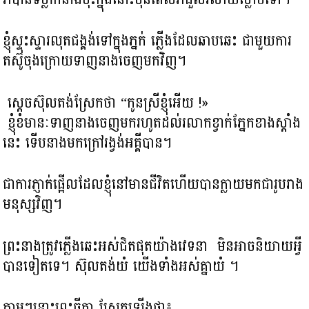
ខ្ញុំស្ទុះស្ទារលុតជង្គង់ទៅក្នុងភ្នក់ ភ្លើងដែលឆាបឆេះ ជាមួយការ
តស៊ូចុងក្រោយទាញនាង​ចេញមកវិញ។
ស្តេចស៊ុលតង់ស្រែកថា “កូនស្រីខ្ញុំអើយ !»
ខ្ញុំខំមានៈទាញនាងចេញមករហូត​ដល់រលាកខ្វាក់ភ្នែក​ខាងស្តាំង
នេះ ទើបនាង​មកក្រៅរង្វង់អគ្គីបាន។
ជាការភ្ញាក់ផ្អើល​ដែល​ខ្ញុំនៅមានជីវិតហើយ​បានក្លាយមកជារូបរាង
មនុស្សវិញ។
ព្រះនាងត្រូវ​ភ្លើងឆេះអស់ជិតផុតយ៉ាងវេទនា​ មិនអាចនិយាយអ្វី
បានទៀតទេ។ ស៊ុលតង់យំ យើងទាំងអស់គ្នាយំ ។
ភ្លាមៗនោះព្រះធីតា​ ស្រែកឡើងថា​៖