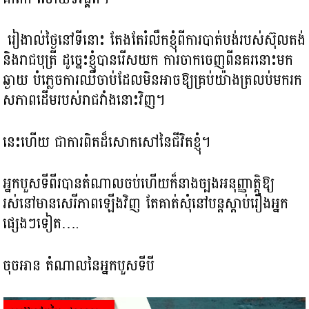
រៀងាល់ថ្ងៃនៅទីនោះ តែងតែរំលឹកខ្ញុំពីការបាត់បង់របស់ស៊ុលតង់
និងរាជបុត្រី ដូច្នេះ​ខ្ញុំបានរើសយក ការចាកចេញពីនគរនោះមក
ឆ្ងាយ បំភ្លេច​ការឈឺចាប់ដែលមិនអាច​ឱ្យគ្រប់យ៉ាង​ត្រលប់មករក
សភាពដើម​របស់រាជវាំងនោះវិញ។
នេះហើយ​ ជាការពិតដ៏សោកសៅនៃជីវិតខ្ញុំ។
អ្នកបួសទីពីរបានតំណាលចប់ហើយ​ក៏នាង​ច្បងអនុញ្ញាត្តិឱ្យ
រស់នៅមាន​សេរីភាពឡើងវិញ តែគាត់សុំនៅបន្តស្តាប់រឿង​អ្នក
ផ្សេងៗទៀត….
ចុចអាន តំណាលនៃអ្នកបួសទីបី