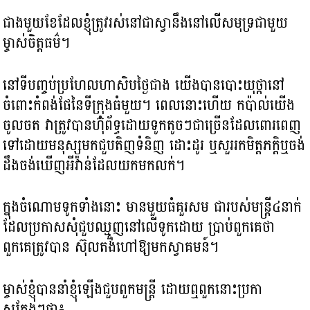
ជាងមួយខែ​ដែលខ្ញុំត្រូវរស់នៅជាស្វានឹង​នៅលើសមុទ្រជាមួយ
ម្ចាស់ចិត្តធម៌។
នៅទីបញ្ចប់ប្រហែលហាសិបថ្ងៃជាង យើងបាន​បោះយុថ្កានៅ
ចំពោះកំពង់ផែនៃទីក្រុងធំមួយ។ ពេលនោះហើយ កប៉ាល់យើង
ចូលចត វាត្រូវបានហ៊ុំព័ទ្ធដោយទូកតូចៗជាច្រើនដែលពោរពេញ
ទៅដោយមនុស្សមកជួបតិញទំនិញ ដោះដូរ ឬសួររក​មិត្តភក្តិឬចង់
ដឹងចង់ឃើញអីវ៉ាន់ដែលយកមកលក់។
ក្នុងចំណោមទូកទាំងនោះ មាន​មួយ​ធំគួរសម ជារបស់មន្រ្តី៤នាក់
ដែលប្រកាស​សុំជួបឈ្មួញនៅលើទូក​ដោយ​ ប្រាប់ពួកគេថា
ពួកគេត្រូវបាន ស៊ុលតង់ហៅ​ឱ្យមកស្វាគមន៍។
ម្ចាស់ខ្ញុំបាននាំខ្ញុំឡើងជួបពួកមន្រ្តី ដោយឮពួកនោះប្រកា
សក្តែងៗថា៖