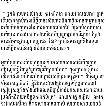
” អ្នកដែលមកដល់អាយ គួរតែដឹងថា ដោយ​ដែលឧបរាជ ម្នាក់
ទើបបានស្លាប់កាលពីថ្មីៗនេះ​ស៊ុលតង់ពិតជា​មិនអាច​រកអ្នកជំនួស
គាត់លើ​សមត្ថភាពនៃ​ ការសរសេរដោយដៃ ដ៏ស្រស់ស្អាតរបស់
គាត់បាន បានជា​ស៊ុលតង់យើង​ឃើញ​ពួកអ្នកមកពីឆ្ងាយ ក្រែង
មាននាំមកនូវបណ្តាបញ្ញាជន ដែរ? ប្រសិនមានអ្នកនឹងទទួល
បានកិត្តិយសនិងរង្វាន់ជាអនេកមិនខាន​»។
អ្នកជំនួញបាននាំមនុស្ស​ខ្លួនទាំងអស់មកសរសេរពីរបីជួរម្នាក់
បង្ហាញមន្ត្រី​តែត្រូវពួកគេ​គ្រវីក្បាលដរាប​។ ចុងក្រោយ​ ខ្ញុំបាន
ដើរទៅដល់ ហើយឆក់យកក្រដាសពីបុរសមន្ត្រីមក។ ដំបូងពួកគេ
ទាំងអស់គ្នាគិតថា ខ្ញុំនឹងបោះវាទៅក្នុងសមុទ្រប៉ុន្តែពួកគេនៅ
ស្ងៀមស្រឡាំងកាំងនៅពេលឃើញខ្ញុំកាន់ជក់សរសេរបានដោយ
ប្រណីតនិងយកចិត្តទុកដាក់បំផុត។ ដោយ​ការភ្ញាក់ផ្អើល ពួកគេ
ទះដៃសរសើរ​ថា គឺវាអស្ចារ្យពេកណាស់ សម្រាប់ស្វាមួយ​ដូចខ្ញុំ