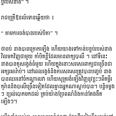
ប្តីរបស់នាង​” ។
រាជបុត្រីឱនលំទោនឆ្លើយថា ៖
“ តាមការចង់បានរបស់បិតា​” ។
ថាចប់ នាង​បានក្រោកឡើង ហើយយាងទៅកាន់បន្ទប់របស់នាង
វិលមកវិញជាមួយ កាំបិតខ្លី​ដែលមានពាក្យបាលី ។ នៅទីនេះ
នាងបានគូសរង្វង់ធំមួយ ហើយក្នុងនោះសរសេរពាក្យជាច្រើនជា
អក្សរអារ៉ាប់។ នៅពេលរង្វង់និងការសរសេរត្រូវបានបញ្ចប់ នាង
បានឈរនៅចំកណ្តាលវា ហើយសូត្រ​រងំ​ឡើងវិញនូវខ្លះៗពីគម្ពីរ
កូរ៉ាននិងបាលីច្រើនទៀតដែលគ្មាន​អ្នកណាស្តាប់បាន។ បន្តិចម្តង
ៗ ខ្យល់បោកមកដល់ គ្រប់យ៉ាងប្រែពណ៌និង​កាន់តែងងឹត
ឡើងៗ។