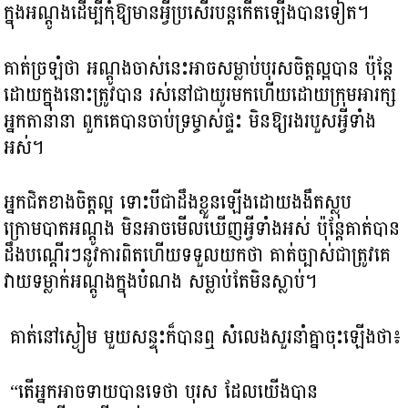
ក្នុងអណ្តូង​ដើម្បីកុំឱ្យមានអ្វីប្រសើរបន្តកើតឡើងបានទៀត។
គាត់ច្រឡំថា​ អណ្តូងចាស់នេះអាចសម្លាប់បុរសចិត្ត​ល្អបាន ប៉ុន្តែ​
ដោយក្នុងនោះ​ត្រូវបាន រស់នៅជាយូរមកហើយដោយក្រុមអារក្ស​
អ្នកតានានា ពួកគេ​បានចាប់ទ្រម្ចាស់ផ្ទះ មិនឱ្យ​រងរបួសអ្វីទាំង
អស់។
អ្នកជិតខាងចិត្តល្អ​​ ទោះបីជាដឹងខ្លួនឡើងដោយ​ងងឹតស្លុប
ក្រោមបាតអណ្តូង មិនអាចមើលឃើញអ្វីទាំងអស់ ប៉ុន្តែគាត់បាន
ដឹងបណ្តើរៗនូវការពិត​ហើយ​ទទួលយកថា គាត់ច្បាស់ជាត្រូវគេ
វាយទម្លាក់អណ្តូងក្នុងបំណង​ សម្លាប់តែមិនស្លាប់។
គាត់នៅស្ងៀម មួយសន្ទុះក៏បានឮ សំលេងសួរនាំគ្នា​ចុះឡើង​ថា៖
“តើអ្នកអាចទាយបានទេថា បុរស ដែលយើងបាន