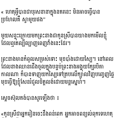
« ហេតុអ្វីបានជាបុរសនានាក្នុងនគរនេះ មិនអាចធ្វើបាន
ប្រហែលគឺ ស្វាមួយផង”
មួយសន្ទុះក្រោយមកព្រះនាងជាកូនស្រីបានយាងមកមើលខ្ញុំ
ដែលឮគេល្បីល្បាញពេញវាំង​នេះ​ដែរ។
ព្រះនាងមានកំពូលសម្រស់ទោះ មុខបាំងដោយស្បៃ។ នៅពេល
ដែលនាងឈានជើងចូលក្នុងបន្ទប់ព្រះនាងអង្គុយក្បែរបិតា
កាលណា ក៏បានទាញយកស្បៃទៅគ្របលើក្បាលវិញបញ្ចេញ​ផ្ទៃ
មុខធ្វើឱ្យខ្ញុំសែនរំជួលចិត្ត​លង់ដោយមន្តស្នេហ៍។
ស្តេចស៊ុលតង់បានសួរឡើងថា ៖
«កូនស្រីជាអ្នករៀនចេះដឹងពន់ពេក អ្នកអាចពន្យល់ពុកទេហេតុ