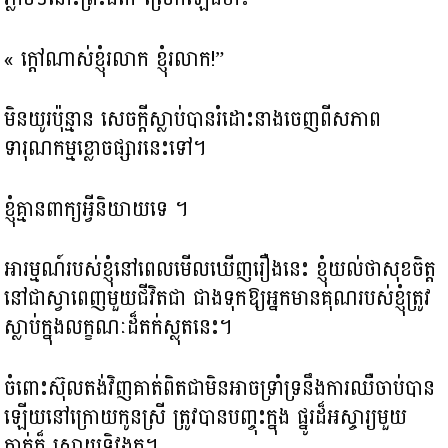
« ក្តៅណាស់ខ្ញុំរលាក ខ្ញុំរលាក​!”
មិនយូរប៉ុន្មាន សេចក្តីស្លាប់បានរំដោះនាងចេញ​ពីសភាព
ទារុណកម្មខ្លោចផ្សារនេះទៅ។
ខ្ញុំគ្មានពាក្យអ្វីនិយាយទេ ។
អារម្មណ៍របស់ខ្ញុំនៅពេលមើលឃើញរឿងនេះ​ ខ្ញុំយល់ថា​សុខចិត្ត
នៅជាស្វាពេញមួយជីវិតជា ជាងទុកឱ្យអ្នកមានគុណរបស់ខ្ញុំត្រូវ
ស្លាប់ក្នុងលក្ខណៈដ៏តក់ស្លុតនេះ។
ចំពោះស៊ុលតង់វិញគាត់ពិតជាមិនអាចទ្រាំទ្រនឹងការឈឺចាប់បាន​
ឡើយនៅក្រោយ​កូនស្រី ត្រូវបានបញ្ចុះក្នុង ផ្នូរដ៏អស្ចារ្យមួយ
គាត់ក៏ សោយទិវង្គត។