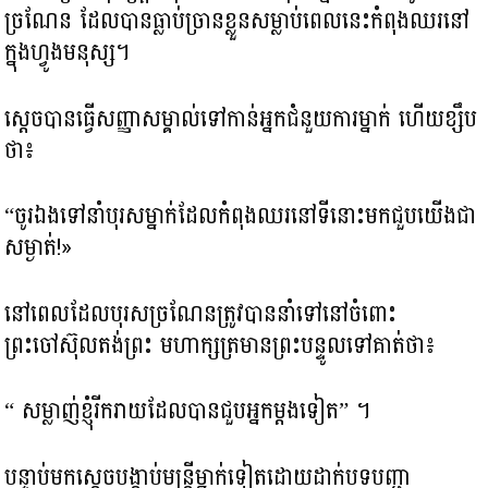
ច្រណែន ដែលបានធ្លាប់ច្រាន​ខ្លួនសម្លាប់​ពេលនេះ​កំពុងឈរនៅ
ក្នុងហ្វូងមនុស្ស។
ស្តេច​បានធ្វើសញ្ញាសម្គាល់ទៅកាន់អ្នកជំនួយការម្នាក់ ហើយខ្សឹប
ថា៖
“ចូរឯងទៅនាំ​បុរសម្នាក់ដែលកំពុងឈរនៅទីនោះមកជួបយើងជា
សម្ងាត់!»
នៅពេលដែលបុរសច្រណែនត្រូវបាននាំទៅនៅចំពោះ
ព្រះចៅស៊ុលតង់ព្រះ មហាក្សត្រមានព្រះបន្ទូលទៅគាត់ថា៖
“ សម្លាញ់ខ្ញុំរីករាយដែលបានជួបអ្នកម្តងទៀត” ។
បន្ទាប់មកស្តេចបង្គាប់មន្រ្តីម្នាក់ទៀតដោយដាក់បទបញ្ជា