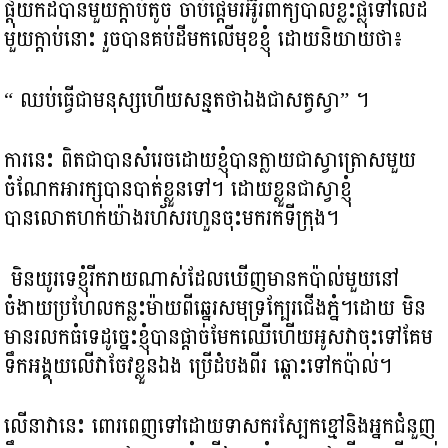
ផ្ដុំយកដីបានមួយក្តាប់តូច ចាប់ផ្តើមរអ៊ូរពាក្យបាលីខ្លះផ្លុំទៅលើដី
មួយក្តាប់នោះ រួចបានគប់ដីមកលើមុខខ្ញុំ ដោយនិយាយថា៖
“ ឈប់ធ្វើជាមនុស្សហើយសន្មតថាឯងជាសត្វស្វា” ។
ការនេះ ពិតជា​បានសំរេចដោយខ្ញុំបានក្លាយជាស្វាត្រោសមួយ
ចំណែក​អារក្ស​បាន​បាត់ខ្លួនទៅ។ ដោយខ្លួនជាស្វា​ខ្ញុំ
បានលោតហក់យ៉ាង​រហ័សរហួន​ចុះមករកទីក្រុង​។
មិនយូរទេខ្ញុំរីករាយណាស់ដែលឃើញមាន​កប៉ាល់មួយនៅ
ចំងាយប្រហែលកន្លះម៉ាយពីឆ្នេរសមុទ្រក្បែរជើងភ្នំ​។​ដោយ​ មិន
មានរលកធំ​ទេដូច្នេះខ្ញុំបានផ្តាច់មែកឈើហើយអូសវាចុះទៅគែម
ទឹកអង្គុយលើវាចែវខ្លួនឯង ប្រើដំបងពីរ ឆ្ពោះទៅកប៉ាល់។
លើនាវានេះ ពោរពេញទៅដោយទាសករស្បែកខ្មៅនិងអ្នកជំនួញ