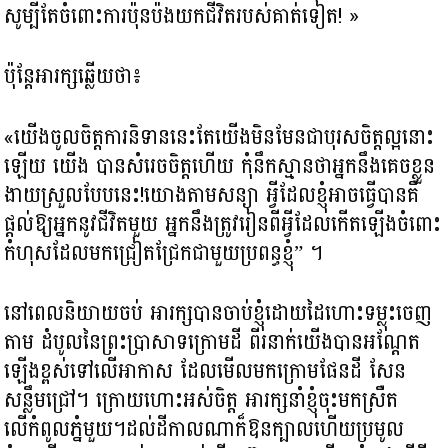
សូម្បីតែ​ចំពោះការប៉ុនប៉ងយកជីវិតរបស់គាត់ទៀត! »
ប៉ុន្តែអារក្ស​ឆ្លើយថា៖
«យើង​ចូលចិត្ត​ការនិទាននេះ​តែយើង​មិនមែន​ជាបុរស​ចិត្តល្អនោះ
ឡើយ យើង​ បានសំរេចចិត្តហើយ កុំនឹកស្មានថាអ្នកនឹងគេចខ្លួន
ងាយស្រួលបែបនេះ!​យោងតាមសន្យា អ្វីដែលខ្ញុំអាចធ្វើបានគឺ
ផ្តល់ឱ្យអ្នកនូវជីវិតមួយ អ្នកនឹងត្រូវរៀនពីអ្វីដែលកើតឡើងចំពោះ
កំហុស​ដែលមកជ្រៀតជ្រែកជាមួយប្រពន្ធខ្ញុំ” ។
នៅពេលនិយាយចប់ អារក្ស​បានចាប់ខ្ញុំដោយដៃហោះទម្លុះចេញ
តាម ដំបូលនៃព្រះប្រាសាទក្រោមដី ពីរនាក់យើងបានអណ្តែត
ឡើងខ្ពស់ទៅលើអាកាស ដែលមើលមកក្រោមផែនដី សែន​
សន្លឹម​ជ្រៅ។ ក្រោយហោះអស់ចិត្ត​ អារក្សនាំខ្ញុំ​ចុះមកស្រឺត
លើកំពូលភ្នំមួយ​។​ដល់ដីកាលណា​ក៏ឱនក្បាលហើយប្រមូល