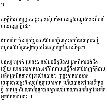
។
សូម្បី​តែអារក្សអ្នកតាខ្លះបានសុំគាត់មកនៅក្នុងអណ្តូងនោះក៏គាត់
បានអនុញ្ញាត្តិដែរ។
ជាការពិត មិនយូរប៉ុន្មានទេដែលកេរ្តិ៍ឈ្មោះរបស់គាត់បានហៀ
រហូរ​ទៅដល់ត្រចៀកបុរសដែលធ្លាប់ច្រណែនពីមុន។
មនុស្សអាក្រក់ រូបនេះបានសំរេចចិត្តមិនសម្រាកពីការចង់ដឹង
ឡើយ រហូតដល់គាត់អាចរកវិធីណាមួយថ្មី​នឹងទៅបំផ្លាញ​កិត្តិនាម
អតីតអ្នកជិតខាង​ឱ្យទាល់តែបាន។ ដូច្នេះគាត់បានចាក
ចេញចោលផ្ទះនិងមុខជំនួញរបស់គាត់ ហើយបានទៅដល់ទីក្រុង
ថ្មី ជាកន្លែងដែលគាត់ត្រូវបានស្វាគមន៍ដោយភាពកក់ក្តៅនៃអតីត​
អ្នកជិតខាងនោះ ។