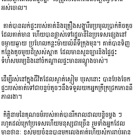
អស់ចោល។
គាត់បានលក់ផ្ទះរបស់គាត់និងគ្រឿងសង្ហារឹមប្រមូលប្រាក់តិចតួច​
ដែលគាត់មាន ហើយបានផ្លាស់ទៅរដ្ឋធានីនៃប្រទេសផ្សេង​នៅ
ចម្ងាយឆ្ងាយ ប្រហែលកន្លះម៉ាយល៍ពីទីក្រុងមុន។ គាត់បានទិញ
កន្លែងតូចមួយដ៏ស្រស់ស្អាត ដែលមានសួនច្បារនិងផ្ទៃផ្ទះ
ទំហំសមរម្យនិង​នៅចំកណ្តាលផ្ទះមានអណ្តូងចាស់។
ដើម្បីរស់នៅក្នុងជីវិតដែលស្ងាត់ស្ងៀម បុរសនោះ បានបែងចែក
ផ្ទះរបស់គាត់ទៅជាបន្ទប់តូចៗនឹង​ទទួលយកអ្នកក្រីក្រ​ជ្រកកោនពី
ភាពរងា។
កិត្តិនាមនៃគុណធម៌របស់គាត់បានរីករាលដាលបន្តិចម្តង ៗ
រហូតដល់ក្រៅប្រទេសហើយមនុស្សជាច្រើន រួមទាំងអ្នកដែល
មានថានៈ ខ្ពស់មួយចំនួនបានមកលេងគាត់ហើយសុំការរាប់អាន