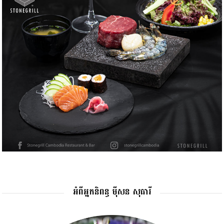
អំពីអ្នកនិពន្ធ ម៉ីសន សុធារី