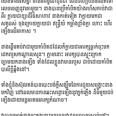
យើងទាំងអស់គ្នា មានអារម្មណ៍ដូចជា ផែនដីហៀបនឹងរលត់ទៅ
លេចចេញនូវតោមួយ។ នាង​បានប្រើកាំបិតយ៉ាងរហ័សកាប់វាជា
ពីរ ក្លាយជាខ្យាដំរីធំសាហាវ នាង​កាត់ទៀត វាក្លាយមកជា
សត្វពស់ ចុងក្រោយ​ក្លាយជា ឥន្ទ្រីយ៍ កម្លាំងខ្លាំងក្លា ហោះ ហើរ
ឡើងលើអាកាស ។
នាងផ្តើមគប់វាជាមួយកាំបិតដដែលក៏ក្លាយជាអារក្សធ្លាក់ចុះមក
ដេករបួសកណ្តាលសួន។ ភ្លាមនោះ អារក្ស​បានស្ទុះក្រោក
ច្បាមយកនាងឡើង ​ទាំងដែល​ខ្លួនវាមានរបួស ជាប់ដោយកាំបិត
បាលីខ្លីឆ្កឹងនៅ។
ទាំងខ្ញុំនិងស៊ុលតង់បានបោះបង់ក្តីសង្ឃឹមនៃការជួយសង្គ្រោះនាង
មកវិញ នៅពេលមានការឆេះសន្ធោឡើងនូវ​ភ្នក់ភ្លើង ដ៏ធំមួយជប់
ឡើងដោយមន្តអាគមអារក្សកំណាច។
វាបានទម្លាក់នាងចុះក្នុងនោះ​​មុនពេលវាដួលរលាយស្លាប់ទៅ។