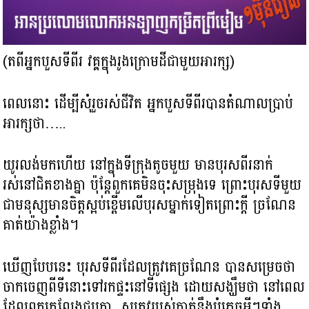
(តពីអ្នកបួសទីពីរ វគ្គ​​ក្នុងរូងក្រោមដីជាមួយអារក្ស)
ពេលនោះ ដើម្បីសុំរួចរស់ជីវិត អ្នកបួសទីពីរបានតំណាលប្រាប់
អារក្សថា…..
យូរលង់មកហើយ នៅក្នុងទីក្រុងតូចមួយ មាន​បុរសពីរនាក់
រស់នៅជិតខាងគ្នា​ ប៉ុន្តែពួកគេមិនចុះសម្រុងទេ ព្រោះបុរសទីមួយ
ជាមនុស្សមានចិត្ត​ស្អប់ខ្ពើមលើបុរសម្នាក់ទៀតព្រោះក្តី ច្រណែន
គាត់យ៉ាងខ្លាំង។
ឃើញបែបនេះ​ បុរសទីពីរ​ដែលត្រូវគេច្រណែន បានសម្រេចថា​
ចាកចេញពីទីនោះ​ទៅរកផ្ទះនៅទី​ផ្សេង ដោយសង្ឃឹមថា នៅពេល
ដែលពួកគេលែងជួបគ្នា សត្រូវរបស់គាត់នឹងបំភ្លេចអ្វីៗទាំង