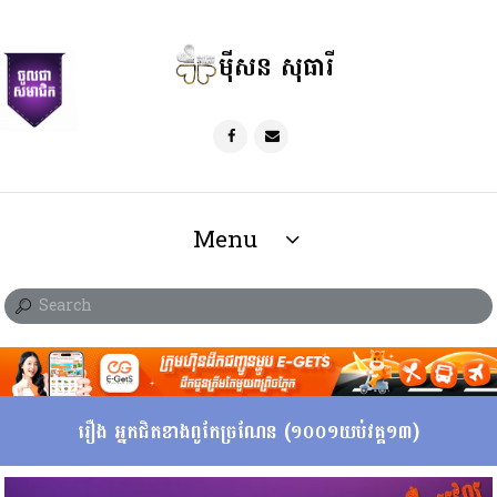
ម៉ីសន សុធារី
Menu
រឿង អ្នកជិតខាងពូកែច្រណែន (១០០១យប់វគ្គ១៣)