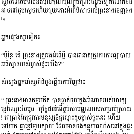
ស្លាប់ទេ​ថែមទាំង​នឹងបានគុណបុណ្យធំ​ព្រោះបន្តិចទៀត​លោកនឹង
អាចទៅជួបស្តេច​ហើយ​ជួយដោះអំពើបិសាចលើព្រះនាង​ចេញផង
!»
អ្នកផ្សេងសួរទៀត៖
“ប៉ុន្តែ តើ ព្រះនាងត្រូវរងអំពើអ្វី បានជានាងត្រូវការការព្យាបាល
អធិស្ឋានរបស់ម្ចាស់ផ្ទះយើង?”
សំឡេងអ្នកនាំសួរ​ពី​ដំបូងឆ្លើយតបវិញថា៖
“ ព្រះនាងមានកម្ម​អតីត បានធ្លាក់ចូលក្នុងអំណាចរបស់អារក្ស​
ខ្មៅឈ្មោះម៉ៃមូម ប៉ុន្តែជាអំពើធ្មប់សាមញ្ញណាស់សម្រាប់ស្រាយ
! គេគ្រាន់តែត្រូវការមនុស្ស​ចិត្តស្មោះដូចម្ចាស់ផ្ទះនេះ ហើយ
ទៅយក ឆ្មាខ្មៅមួយក្បាល ដែលមានចុងកន្ទុយពណ៌សនៅក្នុងផ្ទះ