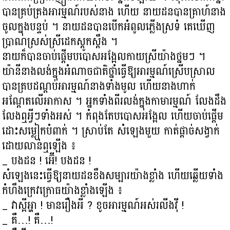
បានគ្រប់គ្រងអារម្មណ៍របស់នាង ហើយ នាយដនបានគ្រាហ៍នាង
ចូលក្នុងបន្ទប់ ។ នាយដនបានបើកអំពូលភ្លើងស្រទំ គេឃើញ
ប្រាណស្រស់ស្រីដេកស្ដូកស្ដឹង ។
នាយក៏បានចាប់ផ្ដើមបបោសអង្អែលកាយស្រីយ៉ាងថ្នមៗ ។
យ៉ានីនាងលង់ក្នុងអំណាចជាតិថ្នាំធ្វើឱ្យអារម្មណ៍ស្រើបស្រាល
បានគ្របដណ្ដប់អារម្មណ៍នាងទាំងមូល ហើយនាងហាក់
អណ្ដែតលើអាកាស ។ អ្នកទាំងពីរលង់ក្នុងកាមារម្មណ៍ លែងដឹង
លែងឮអ្វីៗទាំងអស់ ។ កំពុងតែបបោសអង្អែល ហើយចាប់ផ្ដើម
ដោះសម្លៀកបំពាក់ ។ ស្រាប់តែ សំឡេងមួយ កាត់ផ្ដាច់សង្វាក់
ដោយលាន់ឮឡើង ៖
_ បងដន ! អ៊ើ! បងដន !
សំឡេងនេះធ្វើឱ្យនាយដនខឹងសម្បារយ៉ាងខ្លាំង ហើយឆ្លើយទាំង
កំហឹងក្រេវក្រោធយ៉ាងខ្លាំងឡើង ៖
_ វាស្អីអ្ហា ! មានរឿងអី ? ខូចអារម្មណ៍អស់រលីងវ៉ី !
_ គឺ…! គឺ…!