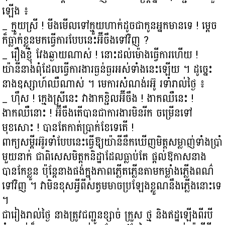
ឡើង ៖
_ ក្មួយស្រី ! មីងមើលទៅក្មួយហាក់ដូចជាកូនអ្នកមានទេ ! ម្ដេច
ក៏ធ្លាក់ខ្លួនមកធ្វើការបែបនេះអ៊ីចឹងទៅវិញ ?
_ រឿងខ្ញុំ វែងឆ្ងាយណាស់ ! នោះដល់ម៉ោងធ្វើការហើយ !
យ៉ានីនាងពុំដែលធ្វើការងារធ្ងន់ធ្ងរអស់ទាំងនេះឡើយ ។ ដូច្នេះ
នាងឧស្សាហ៍ឈឺណាស់ ។ មេការសំណង់រអ៊ូ រទាំរាល់ថ្ងៃ ៖
_ ហ៊ឹស ! ក្មេងស្រីនេះ វាងាកខ្ជិលអ៊ីចឹង ! ងាកឈឺនេះ !
ងាកឈឺនោះ ! អ៊ីចឹងតើបានជាការងារមិនរីក ចម្រើនទៅ
មុខសោះ ! បានតែកាត់ប្រាក់ខែទេតើ !
ពាក្យសម្ដីរអ៊ូរទាំបែបនេះធ្វើឱ្យយ៉ានីនឹកឃើញមិត្តសម្លាញ់ទាំងប្រាំ
មួយនាក់ ជាពិសេសមិត្តកនិដ្ឋាដែលធ្លាប់តែ ផ្ដល់ឱកាសនាង
បានកែខ្លួន ប៉ុន្តែនាងផង់ក្នុងភាពភ្លើតភ្លើនតាមកម្លាំងភ្លើងពណ៌
ទៅវិញ ។ វាមិនខុសអ្វីពីសត្វមមាចប្រឡែងខ្លួណនឹងភ្លើងនោះទេ
។
ជារៀងរាល់ថ្ងៃ នាងត្រូវជញ្ជូនខ្សាច់ ក្រួស ថ្ម និងឥដ្ឋឡើងពីរបី