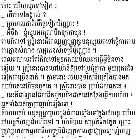
នោះ ហើយសួរទៅទៀត ៖
_ តើគេទៅអង្កាល់ ?
_ ប្រហែលជាពីរបីថ្ងៃទៀតប៉ុណ្ណោះ !
_ អ៊ីចឹង ! ខ្ញុំសូមអរគុណមីងទុកជាមុន !
តាមពិតទៅ ស្ត្រីនោះគឺជាឈ្មួញជួញដូរមនុស្សយកទៅធ្វើការតាម
ការដ្ឋានសំណង់ ជាអ្នកនេសាទត្រីប៉ុណ្ណោះ ។
ពេលវេលាចេះតែរំកិលទៅមុខឥតឈប់ឈររកធ្វើអ្វីមិនទាន់
ឡើយ ។ ស្ត្រីនោះបានហៅយ៉ានីឱ្យទៅជួបជុំគ្នាជា មួយអ្នកដទៃ
ទៀតជាច្រើននាក់ ។ ភ្លាមនោះ រថយន្តទូរីសពីរគ្រឿងបានមក
ឈប់ចតនៅពីមុខពួកគេ ។ ស្ត្រីនោះបាន ប្រាប់ដល់ពួកគេ ៖
_ នេះគឺជាឡានដែលដឹកពួកយើងដាក់នៅកន្លែងធ្វើការហើយ !
អ្នកទាំងអស់គ្នាប្រញាប់ឡើងទៅ !
និយាយចប់ មនុស្សម្នាមួយហ្វូងធំបានឡើងទៅក្នុងរថយន្ត ហើយ
រថយន្តក៏ចេញដំណើរទៅ ។ យ៉ានីបាន សម្រក់ទឹកភ្នែក ព្រោះ
ត្រូវឃ្លាតចាកឆ្ងាយពីមាតុភូមិដ៏ល្អត្រកាលគួរឱ្យស្រឡាញ់ពេញ