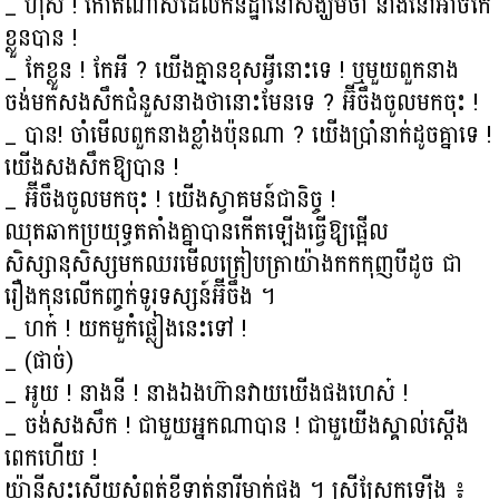
_ ហ៊ឹស ! កោតណាស់ដែលកនិដ្ឋានៅសង្ឃឹមថា នាងនៅអាចកែ
ខ្លួនបាន !
_ កែខ្លួន ! កែអី ? យើងគ្មានខុសអ្វីនោះទេ ! ឬមួយពួកនាង
ចង់មកសងសឹកជំនួសនាងថានោះមែនទេ ? អ៊ីចឹងចូលមកចុះ !
_ បាន! ចាំមើលពួកនាងខ្លាំងប៉ុនណា ? យើងប្រាំនាក់ដូចគ្នាទេ !
យើងសងសឹកឱ្យបាន !
_ អ៊ីចឹងចូលមកចុះ ! យើងស្វាគមន៍ជានិច្ច !
ឈុតឆាកប្រយុទ្ធតតាំងគ្នាបានកើតឡើងធ្វើឱ្យផ្អើល
សិស្សានុសិស្សមកឈរមើលត្រៀបត្រាយ៉ាងកកកុញបីដូច ជា
រឿងកុនលើកញ្ចក់ទូរទស្សន៍អ៊ីចឹង ។
_ ហក៎ ! យកមួកំផ្លៀងនេះទៅ !
_ (ផាច់)
_ អូយ ! នាងនី ! នាងឯងហ៊ានវាយយើងផងហេស៎ !
_ ចង់សងសឹក ! ជាមួយអ្នកណាបាន ! ជាមួយើងស្គាល់ស្ដើង
ពេកហើយ !
យ៉ានីស្ទុះសើយសំពត់ខ្លីទាត់នារីម្នាក់ផង ។ ស្រីស្រែកឡើង ៖