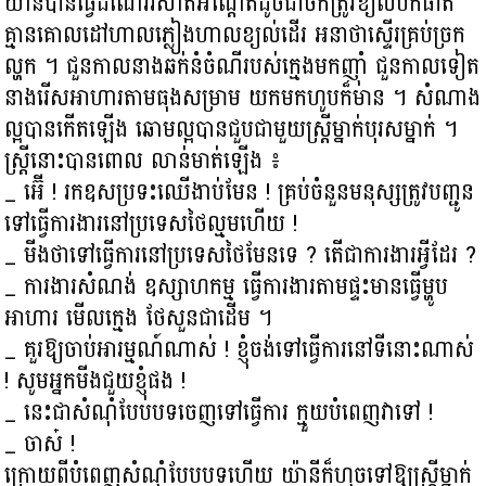
យ៉ានីបានធ្វើដំណើររសាត់អណ្ដែតដូចជាចកត្រូវខ្យល់បក់ផាត់
គ្មានគោលដៅហាលភ្លៀងហាលខ្យល់ដើរ អនាថាស្ទើរគ្រប់ច្រក
ល្ហក ។ ជួនកាលនាងឆក់នំចំណីរបស់ក្មេងមកញ៉ាំ ជួនកាលទៀត
នាងរើសអាហារតាមធុងសម្រាម យកមកហូបក៏មាន ។ សំណាង
ល្អបានកើតឡើង ឆោមល្អបានជួបជាមួយស្ត្រីម្នាក់បុរសម្នាក់ ។
ស្ត្រីនោះបានពោល លាន់មាត់ឡើង ៖
_ អ៊ើ ! រកឧសប្រទះឈើងាប់មែន ! គ្រប់ចំនួនមនុស្សត្រូវបញ្ជូន
ទៅធ្វើការងារនៅប្រទេសថៃល្មមហើយ !
_ មីងថាទៅធ្វើការនៅប្រទេសថៃមែនទេ ? តើជាការងារអ្វីដែរ ?
_ ការងារសំណង់ ឧស្សាហកម្ម ធ្វើការងារតាមផ្ទះមានធ្វើម្ហូប
អាហារ មើលក្មេង ថែសួនជាដើម ។
_ គួរឱ្យចាប់អារម្មណ៍ណាស់ ! ខ្ញុំចង់ទៅធ្វើការនៅទីនោះណាស់
! សូមអ្នកមីងជួយខ្ញុំផង !
_ នេះជាសំណុំបែបបទចេញទៅធ្វើការ ក្មួយបំពេញវាទៅ !
_ ចាស៎ !
ក្រោយពីបំពេញសំណុំបែបបទហើយ យ៉ានីក៏ហុចទៅឱ្យស្ត្រីម្នាក់