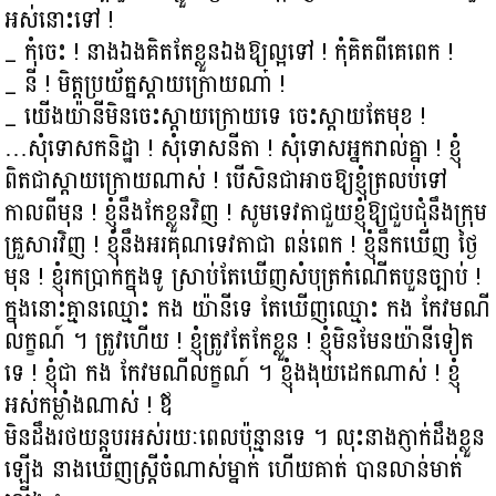
អស់នោះទៅ !
_ កុំចេះ ! នាងឯងគិតតែខ្លួនឯងឱ្យល្អទៅ ! កុំគិតពីគេពេក !
_ នី ! មិត្តប្រយ័ត្នស្ដាយក្រោយណា៎ !
_ យើងយ៉ានីមិនចេះស្ដាយក្រោយទេ ចេះស្ដាយតែមុខ !
…សុំទោសកនិដ្ឋា ! សុំទោសនីតា ! សុំទោសអ្នករាល់គ្នា ! ខ្ញុំ
ពិតជាស្ដាយក្រោយណាស់ ! បើសិនជាអាចឱ្យខ្ញុំត្រលប់ទៅ
កាលពីមុន ! ខ្ញុំនឹងកែខ្លួនវិញ ! សូមទេវតាជួយខ្ញុំឱ្យជួបជុំនឹងក្រុម
គ្រួសារវិញ ! ខ្ញុំនឹងអរគុណទេវតាជា ពន់ពេក ! ខ្ញុំនឹកឃើញ ថ្ងៃ
មុន ! ខ្ញុំរកប្រាក់ក្នុងទូ ស្រាប់តែឃើញសំបុត្រកំណើតបួនច្បាប់ !
ក្នុងនោះគ្មានឈ្មោះ កង យ៉ានីទេ តែឃើញឈ្មោះ កង កែវមណី
លក្ខណ៍ ។ ត្រូវហើយ ! ខ្ញុំត្រូវតែកែខ្លួន ! ខ្ញុំមិនមែនយ៉ានីទៀត
ទេ ! ខ្ញុំជា កង កែវមណីលក្ខណ៍ ។ ខ្ញុំងងុយដេកណាស់ ! ខ្ញុំ
អស់កម្លាំងណាស់ ! ឪ
មិនដឹងរថយន្តបរអស់រយៈពេលប៉ុន្មានទេ ។ លុះនាងភ្ញាក់ដឹងខ្លួន
ឡើង នាងឃើញស្ត្រីចំណាស់ម្នាក់ ហើយគាត់ បានលាន់មាត់