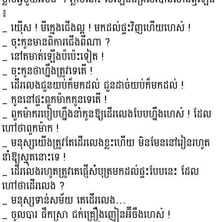
៖
_ យ៉ើស ! មីក្មេងជើងល្អ ! មកដល់ផ្ទះវិញហើយហេស៎ !
_ ចុះកូនមានពិការជើងពីណា ?
_ នៅតមាត់ឡើងប៉ប៉េះទៀត !
_ ចុះកូនថាហ្នឹងត្រូវទេតើ !
_ ដើរលេងជួនយប់ក៏មកដល់ ជួនដាច់យប់ក៏មកដល់ !
_ កូននៅផ្ទះពួកម៉ាកកូនទេតើ !
_ ពួកម៉ាករបៀបហ្នឹងនាំកូនឱ្យដើរលេងបែបហ្នឹងហេស៎ ! ដែល
ហៅថាពួកម៉ាក !
_ មនុស្សយើងត្រូវតែដើរលេងខ្លះហើយ មិនមែននៅរៀនរហូត
នាំឱ្យស្មុគនោះទេ !
_ ដើរលេងរហូតត្រូវគេផ្ញើសំបុត្រមកដល់ផ្ទះបែបនេះ ដែល
ហៅថាដើរលេង ?
_ មនុស្សទាន់សម័យ គេដើរលេង…
_ ចូលបារ ផឹកស្រា ជក់គ្រឿងញៀនអ៊ីចឹងហេស៎ !