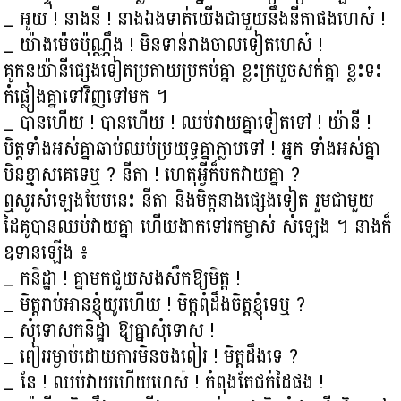
_ អូយ ! នាងនី ! នាងឯងទាត់យើងជាមួយនឹងនីតាផងហេស៎ !
_ យ៉ាងម៉េចប៉ុណ្ណឹង ! មិនទាន់រាងចាលទៀតហេស៎ !
គូកនយ៉ានីផ្សេងទៀតប្រតាយប្រតប់គ្នា ខ្លះក្របួចសក់គ្នា ខ្លះទះ
កំផ្លៀងគ្នាទៅវិញទៅមក ។
_ បានហើយ ! បានហើយ ! ឈប់វាយគ្នាទៀតទៅ ! យ៉ានី !
មិត្តទាំងអស់គ្នាឆាប់ឈប់ប្រយុទ្ធគ្នាភ្លាមទៅ ! អ្នក ទាំងអស់គ្នា
មិនខ្មាសគេទេឬ ? នីតា ! ហេតុអ្វីក៏មកវាយគ្នា ?
ឮសូរសំឡេងបែបនេះ នីតា និងមិត្តនាងផ្សេងទៀត រួមជាមួយ
ដៃគូបានឈប់វាយគ្នា ហើយងាកទៅរកម្ចាស់ សំឡេង ។ នាងក៏
ឧទានឡើង ៖
_ កនិដ្ឋា ! គ្នាមកជួយសងសឹកឱ្យមិត្ត !
_ មិត្តរាប់អានខ្ញុំយូរហើយ ! មិត្តពុំដឹងចិត្តខ្ញុំទេឬ ?
_ សុំទោសកនិដ្ឋា ឱ្យគ្នាសុំទោស !
_ ពៀររម្ងាប់ដោយការមិនចងពៀរ ! មិត្តដឹងទេ ?
_ នែ ! ឈប់វាយហើយហេស៎ ! កំពុងតែជក់ដៃផង !