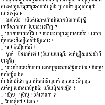
មានអារម្មណ៍ត្រេកត្រអាលជា ខ្លាំង ស្រាប់តែ ឮសូរសំឡេង
លាន់ឡើង ៖
_ ឈប់សិន ! ម៉េចក៏លោកហ៊ានរំលោភបំពានលើស្ត្រី
នៅទីសាធារណៈបែបនេះទៅវិញ ?
_ លោកមកចេះស្អីដែរ ? នាងនេះជាប្រពន្ធរបស់យើង ! លោក
កុំមកចេះដឹងរឿងយើងឱ្យសោះ !
_ ទេ ! កុំជឿគាត់អី !
_ ស្ងាត់ ! បិទមាត់ទៅ ! (និយាយបណ្ដើរ ទះកំផ្លៀងរបស់យ៉ានី
បណ្ដើរ)
_ ទោះយ៉ាងនេះក៏ដោយ លោកត្រូវគោរពសិទ្ធិនាងដែរ ! មិនត្រូវ
ចាប់បង្ខំនាងទេ !
កំពុងតែជជែក ស្រាប់តែយ៉ានីលួចរត់ បុរសនោះក៏ក្របួច
សក់ក្បាលនាងជាប់ក្នុងដៃ ហើយស្រែកឡើង ៖
_ យ៉ើស ! ស្រីល្អ ! ចង់ទៅណា ?
_ លែងខ្ញុំទៅ ! លែង !