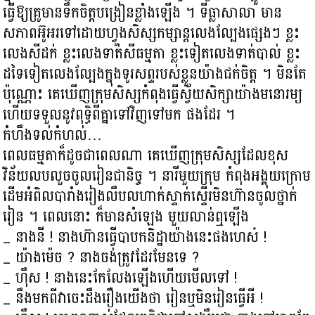
ធ្វើឱ្យគ្រូមានទឹកចិត្តបង្រៀនខ្លាំងឡើង ។ ទីធ្លាសាលា មាន
សភាពអ៊ូអរទៅដោយហ្វូងសិស្សកម្សាន្តលេងល្បែងផ្សេងៗ ខ្លះ
លេងសីដក់ ខ្លះលេងទាត់សីធម្មតា ខ្លះទៀតលេងទាត់បាល់ ខ្លះ
ដទៃទៀតលេងល្បែងក្នុងទូរសព្ទរបស់ខ្លួនយ៉ាងជក់ចិត្ត ។ មិនតែ
ប៉ុណ្ណោះ គេឃើញក្រុមសិស្សកំពុងធ្វើស្វ័យសិក្សាយ៉ាងមនោរម្យ
ហើយទទួលនូវពុទ្ធិពីគ្នាទៅវិញទៅមក ផងដែរ ។
កំហឹងទល់កំហល់…
ពេលធម្មតាក៏ដូចជាពេលណា គេឃើញក្រុមសិស្សដែលខុស
វិន័យលបលួចចូលរៀនជានិច្ច ។ នារីមួយក្រុម កំពុងអង្គុយក្រោម
ដើមអំពិលបារាំងរៀងលឹបលហាក់ស្ទាក់ស្ទើរមិនហ៊ានចូលថ្នាក់
រៀន ។ ពេលនោះ ក៏មានសំឡេង មួយលាន់ឮឡើង
_ នាងនី ! នាងហ៊ានធ្វើបាបកនិដ្ឋាយ៉ាងនេះផងហេស៎ !
_ យ៉ាងម៉េច ? នាងចង់ត្រូវដែរមែនទេ ?
_ ហ៊ឹស ! នាងនេះកែលែងឡើងហើយមើលទៅ !
_ នឹងមកពីវាចេះដឹងរឿងយើងថា រៀនឬមិនរៀនធ្វើអី !