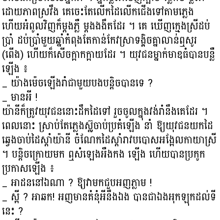
ដោយភាពស្រវឹង គេចេះតែលើកដៃលើកជើងទៅតាមភ្លេង
ហើយអំពូលវិញក៏ម្ដងភ្លឺ ម្ដងងងឹតដែរ ។ គេ ឃើញក្មេងស្រីដប់
ប្រាំ ដប់ប្រាំមួយឆ្នាំកំពុងតែកាន់កែវស្រាទង្គិចគ្នាលាន់ឮសូរ
(ពើង) ហើយក៏សើចក្អាកក្អាយដែរ ។ យុវជនម្នាក់មាឌធំបានបន្លឺ
ឡើង ៖
_ យ៉ាងម៉េចឡើងរាំជាមួយបងបន្តិចបានទេ ?
_ មានអី !
យ៉ានីក៏ត្រូវយុវជននោះដឹកដៃទៅ រួចចូលក្នុងវង់រាំនឹងគេដែរ ។
ពេលនោះ ស្រាប់តែភ្លេងស្ល៊ូចាប់ប្រគំឡើង នាំ ឱ្យយុវជនយកដៃ
ឆ្វេងចាប់ដៃស្ដាំយ៉ានី ចំណែកដៃស្ដាំរាវបបោសអង្អែលកាយាស្រី
។ បន្តិចក្រោយមក ឮសំឡេងអឺងកង ឡើង ហើយបានប្រកូក
ប្រកាសឡើង ៖
_ អាដននៅឯណា ? ឱ្យវាមកជួបអញភ្លាម !
_ ស្អី ? អាឆក! អញមានគំនុំអីនឹងឯង បានជាឯងអុកឡុកដល់ទី
នេះ ?