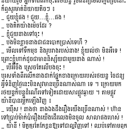
និយាយរួច អ្នកទាំងពីរក៏ចុះពីរថយន្ត រួចពិនិត្យមើលក្មេងស្រីនោះ
ក៏ឮសូរមាត់និយាយតិចៗ ៖
_ ជួយខ្ញុំផង ! ជួយ…ខ្ញុំ…ផង !
_ បងគិតយ៉ាងម៉េចដែរ ?
_ ខ្ញុំជួយនាងទៅចុះ !
_ បងមិនខ្លាចនាងជាជនបោកប្រាស់ទេហី ?
_ មើលទៅទឹកមុខ និងរូបរាងរបស់នាង! ខ្ញុំយល់ថា មិនអីទេ !
ព្រោះខ្ញុំហាក់ដូចជាមាននិស្ស័យជាមួយនាង ណាស់ !
_ បើអ៊ីចឹង ស្រេចតែលើបងចុះ !
បុរសទាំងពីរលើកនាងដាក់ផ្នែកខាងក្រោយរបស់រថយន្ត ចៃដន្យ
អ្វីទំនិញថ្ងៃនេះមិនសូវមានច្រើនណាស់ណា ទេ ។ ក្រោយមក
រថយន្តក៏បន្តដំណើរទៅទៀតដោយសារផ្លូវឆ្ងាយ ។ តាមផ្លូវ
យ៉ានីបានរម្លឹកឡើងវិញ ៖
_ យ៉ើស ! នាងថា នាងឯងដឹងរឿងយើងច្រើនណាស់ ! ហ៊ាន
ទៅប្រាប់ម៉ាក់ប៉ារឿងយើងដើរលេងមិនចូល សាលាផងហេស៎ !
_ យ៉ានី ! មិត្តគួរតែកែខ្លួនឱ្យទៅជាល្អវិញទៅ ! ឈប់ទៅតាមពួក