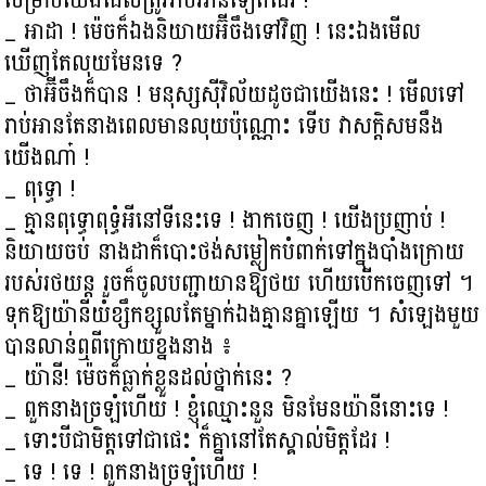
សម្រាប់យើងដែលត្រូវរាប់អានទៀតដែរ !
_ អាដា ! ម៉េចក៏ឯងនិយាយអ៊ីចឹងទៅវិញ ! នេះឯងមើល
ឃើញតែលុយមែនទេ ?
_ ថាអ៊ីចឹងក៏បាន ! មនុស្សស៊ីវិល័យដូចជាយើងនេះ ! មើលទៅ
រាប់អានតែនាងពេលមានលុយប៉ុណ្ណោះ ទើប វាសក្ដិសមនឹង
យើងណា៎ !
_ ពុទ្ធោ !
_ គ្មានពុទ្ធោពុទ្ធំអីនៅទីនេះទេ ! ងាកចេញ ! យើងប្រញាប់ !
និយាយចប់ នាងដាក៏បោះថង់សម្លៀកបំពាក់ទៅក្នុងបាំងក្រោយ
របស់រថយន្ត រួចក៏ចូលបញ្ជាយានឱ្យថយ ហើយបើកចេញទៅ ។
ទុកឱ្យយ៉ានីយំខ្សឹកខ្សួលតែម្នាក់ឯងគ្មានគ្នាឡើយ ។ សំឡេងមួយ
បានលាន់ឮពីក្រោយខ្នងនាង ៖
_ យ៉ានី! ម៉េចក៏ធ្លាក់ខ្លួនដល់ថ្នាក់នេះ ?
_ ពួកនាងច្រឡំហើយ ! ខ្ញុំឈ្មោះនួន មិនមែនយ៉ានីនោះទេ !
_ ទោះបីជាមិត្តទៅជាផេះ ក៏គ្នានៅតែស្គាល់មិត្តដែរ !
_ ទេ ! ទេ ! ពួកនាងច្រឡំហើយ !