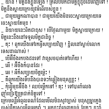
_ យ៉ានី ! មិត្តដឹងខ្លួនឡើង ! ត្រលប់មកជាមិត្តខ្ញុំដូចដើមវិញទៅ !
មិត្តនឹងស្ដាយក្រោយូវអំពើរបស់ខ្លួន !
_ ជាមួយអ្នកណាបាន ! ជាមួយយើងមិនចេះស្ដាយក្រោយទេ
ចេះស្ដាយតែមុខ !
_ និយាយនេះពិតជាខុស ! បើថ្ងៃណាមួយ មិត្តស្ដាយក្រោយ !
មិត្តនេះនឹងនៅទទួលមិត្តជានិច្ច !
_ តុះ ! ពួកយើងទៅរកអ្វីសប្បាយវិញ ! ខ្ជិលនៅស្ដាប់លោក
ទេសនាណាស់ !
_ បើអ៊ីចឹងរកបងដនទៅ វាស្រេចបាត់ទៅហើយ !
_ អើ ! អ៊ីចឹងក៏បានដែរ !
_ អេ ! អីក៏សប្បាយចិត្តម្ល៉េះ !
_ គឺពួកយើងទើបនឹងបានទះកំផ្លៀងមនុស្សខ្លះ !
_ កុំធ្វើមុខអ៊ីចឹង ! ឈប់រម្លឹកទៅ ! តុះ ! ទៅបាររាំលេង
ញ៉ាំបៀរឱ្យត្រជាក់ចិត្តទៅ !
ក្រោមពន្លឺអំពូលពណ៌ដែលមើលមិនសូវច្បាស់ មនុស្សម្នាក្មេង
ចាស់ផឹកស្រាមើលអ្នករាំ ។ អ្នកខ្លះរាំចេញក្បាច់ ប្លែកៗ ខ្លះរាំ