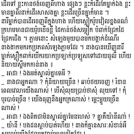
ដើរទៅ ខ្លះកានថង់ចេញពីហាង ផ្សេងៗ ខ្លះក៏ដើរតែម្នាក់ឯង ខ្លះ
មានគ្នាពីរនាក់ដើរសាសងគ្នា ខ្លះដើរច្រើនគ្នាក៏មាន ។
នារីម្នាក់បានដើរចេញពីក្នុងហាង ហើយស្លៀករ៉ូបវៀលខ្នងពណ៌
ក្រហមមានជាយរ៉ូបខើចខ្លី ដៃកាន់ថង់សម្លៀក បំពាក់ជ្រែកដៃ
ជ្រែកជើង ។ ភ្លាមនោះ សំឡេងមួយបានមកបង្អាក់ដំណើរ
នាងងាកមករកប្រភពសំឡេងភ្លាមដែរ ។ នាងបានឃើញនារី
ម្នាក់ស្លឿកពាក់រយីករយាកប្រឡាក់ប្រឡូសទៅដោយធូលី ហើយ
និយាយស្ដីមកកាន់នាង ៖
_ អាដា ! ឯងអត់ស្គាល់គ្នាទេអី ?
_ នាងជាអ្នកណា ? កុំនិយាយច្រើន ! ឆាប់ថយចេញ ! រំខាន
ពេលវេលាយើងណាស់ ! បើសុំលុយប្រាប់ថាសុំ លុយទៅ ! កុំ
បូរបាច់ច្រើន ! យើងធុញនឹងអ្នកក្រណាស់ ! ម្អេះម្អួយច្រើន
ណាស់ !
_ អាដា ! ឯងពិតជាមិនស្គាល់គ្នាមែនហេស៎ ? គ្នាគឺយ៉ានីណា៎ !
_ យ៉ានី ! បងដនស្លាប់បាត់ហើយ ! នាងក៏គ្មានសារៈសំខាន់អី