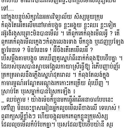
ថាហើយ មាណវីបានរត់ចេញពីផ្ទះបាត់ស្រមោលសូន្យឈឹង
ទៅ…
នៅក្នុងបន្ទប់សិក្សានៃអគារវិទ្យាល័យ សិស្សមួយក្រុម
កំពុងតែអើតលើមនៅមាត់បង្អួច ខ្លះអង្គុយ ខ្លះឈរ ខ្លះទៀត
រអ៊ូរងិរងូសព្រោះមិនបានមើល ។ តើពួកគេកំពុងមើលអ្វី ? តើ
ពួកគេកំពុងមើលក្មេងៗកំពុងលេងទោង មឹកខួង ឬដេញប្រឡែង
គ្នាមែនទេ ? មិនមែនទេ ! អ៊ីចឹងតើគេមើលអី ?
បើសម្លឹងតាមបង្អួច គេឃើញគូស្នេហ៍ពីរនាក់កំពុងឱបថើបគ្នា ។
ដៃរបស់បុរសបានស្ទាបអង្អែលកាយាស្រីធ្វើឱ្យ រំភើបញាប់ញ័រ
ត្រកត្រអាលនឹងភ្លើងស្នេហ៍ដុតរោល ។ កំពុងតែលង់ក្នុង
កាមារម្មណ៍អណ្ដែតអណ្ដូងរកកោះរកត្រើយ ពុំឃើញ ។
ស្រាប់តែ បុរសម្នាក់បានស្រែកឡើង ៖
_ ឈប់ភ្លាម ! យ៉ាងម៉េចក៏ប្អូនមកធ្វើអំពើអនាចារបែបនេះ
ទៅវិញ មិនចេះខ្មាសអៀនអ្នកលួចមើលពីខាងលើ ទេហេស៎ !
ឮពាក្យសម្ដីខ្លាំងៗ ហើយចង្អុលមករកពួកខ្លួនក្រុមសិស្ស
ដែលលួចមើលក៏បំបែកគ្នា។ បុរសដែលឱបថើបយ៉ានី សួរ