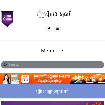
ម៉ីសន សុធារី
Menu
រឿង៖ ពេជ្រប្រឡាក់ភក់