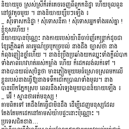
និយាយរួច ស្រស់ស្រីក៏រត់គេចចេញពីពួកកនិដ្ឋា ហើយចូលពួន
នៅផ្លូវតូចមួយ ។ នាងនិយាយខ្សឹបៗឡើង ៖
_ សុំទោសកនិដ្ឋា ! សុំទោសនីតា ! សុំទោសអ្នកទាំងអស់គ្នា !
ខ្ញុំខុសហើយ !
និយាយបានប៉ុណ្ណេះ រាងកាយរបស់យ៉ានីចាប់ញ័រកន្ត្រាក់ដូចជា
ខ្សែភ្លើងឆក់ អារម្មណ៍ច្របូកច្របល់ នាងដឹង ច្បាស់ថា នាង
កំពុងញៀនថ្នាំហើយ ។ នាងខំប្រឹងប្រឆាំងយកឈ្នះទាំងក្ដីលំបាក
ទាំងភាពហេវហត់អស់កម្លាំង ហើយ ក៏ដេកលង់លក់ទៅ ។
នាងបានយល់សុបិន្តថា មានភ្លៀងមួយមេធំស្រោចស្រពមកលើ
ខ្លួនរបស់នាងធ្វើឱ្យនាងទទឹកជោកប្រាណទាំងមូល។ នាង
បានបើកភ្នែកស្រប ពេលនឹងសំឡេងមួយបាននិយាយឡើង ៖
_ អ៊ើ ! ស្មានថាអត់មនុស្ស !
តាមពិតទៅ គេដឹងតែធ្វើជាមិនដឹង ដើម្បីដេញមនុស្សដែល
តែងតែមកដេកនៅតាមសំយ៉ាបផ្ទះនោះប៉ុណ្ណោះ ។
ប្រទេសជិតខាង…