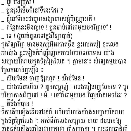
_ អូ! បងប្រុស !
_ ប្អូនស្រីម៉េចក៏នៅទីនេះដែរ ?
_ ខ្ញុំនៅទីនេះជាមួយសង្សាររបស់ខ្ញុំប៉ុណ្ណោះតើ !
_ កន្លែងនេះមិនល្អទេ ! ប្អូនឆាប់ទៅជាមួយបងវិញទៅ !
_ ទេ ! (រួចរត់ចូលទៅក្នុងវីឡាបាត់)
ក្នុងវិឡាវិញ មានមនុស្សអ៊ូអរជាច្រើន ខ្លះលេងបៀ ខ្លះលេង
អាប៉ោង ខ្លះទៀតក៏រាំញ័រញាក់តាមបែបបទបរទេស យ៉ាង
សប្បាយរីករាយក្នុងចិត្តក្រៃលែង ។ ភ្លាមនោះ សំឡេងមួយបាន
ស្រែកលាន់ឮឡើង ៖
_ ស៊យមែន! ចាញ់ឱ្យរហូត ! យ៉ាប់មែន !
_ យ៉ាងម៉េចហើយ ? អូនសម្លាញ់ ! លេងបៀចាញ់មែនទេ ? ប្ដូរ
បរិយាកាសវិញទៅ ! ម៏! ! ទៅរាំជាមួយបង វិញយ៉ាងម៉េចដែរ ?
_ អ៊ីចឹងក៏បាន !
ធីតាងើបឡើងដើរទៅវង់រាំ ហើយរាំលេងយ៉ាងសប្បាយរីករាយ
ក្នុងចិត្តក្រៃលែង ។ អស់ពីរាំលេងសប្បាយ នាយ ដនបានឱ្យ
នាងជក់គ្រឿងញៀនដោយភរថា ថ្នាំសប្បាយ ។ លុះដល់ជាតិថ្នាំ