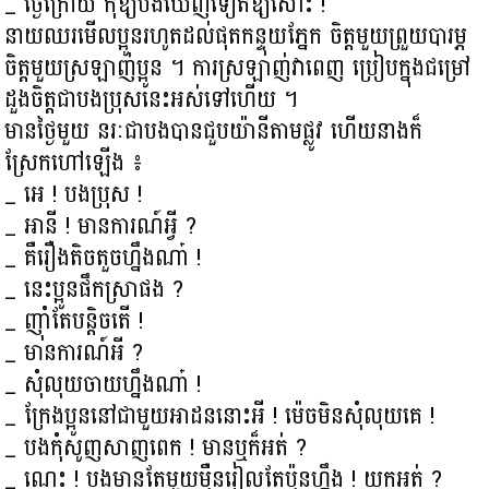
_ ថ្ងៃក្រោយ កុំឱ្យបងឃើញទៀតឱ្យសោះ !
នាយឈរមើលប្អូនរហូតដល់ផុតកន្ទុយភ្នែក ចិត្តមួយព្រួយបារម្ភ
ចិត្តមួយស្រឡាញ់ប្អូន ។ ការស្រឡាញ់វាពេញ ប្រៀបក្នុងជម្រៅ
ដួងចិត្តជាបងប្រុសនេះអស់ទៅហើយ ។
មានថ្ងៃមួយ នរៈជាបងបានជួបយ៉ានីតាមផ្លូវ ហើយនាងក៏
ស្រែកហៅឡើង ៖
_ អេ ! បងប្រុស !
_ អានី ! មានការណ៍អ្វី ?
_ គឺរឿងតិចតួចហ្នឹងណា៎ !
_ នេះប្អូនផឹកស្រាផង ?
_ ញ៉ាំតែបន្តិចតើ !
_ មានការណ៍អី ?
_ សុំលុយចាយហ្នឹងណា៎ !
_ ក្រែងប្អូននៅជាមួយអាដននោះអី ! ម៉េចមិនសុំលុយគេ !
_ បងកុំសូញសាញពេក ! មានឬក៏អត់ ?
_ ណេះ ! បងមានតែមួយម៉ឺនរៀលតែប៉ុនហ្នឹង ! យកអត់ ?