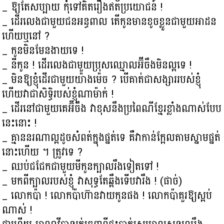
_ ឱ្យតែសប្បាយ កុំទៅគិតរឿងឥតប្រយោជន៍ !
_ ដើរលេងជាមួយជនអន្ធពាល តើកូនមានខូចខ្លួនជាមួយអាដន
ហើយឬនៅ ?
_ កូនមិនមែនងាយទេ !
_ នីកូន ! ដើរលេងជាមួយប្រុសឈ្មោលអ៊ីចឹងមិនល្អទេ !
_ មិនឱ្យខ្ញុំដើរជាមួយយ៉ាងម៉េច ? បើគាត់ជាសង្សាររបស់ខ្ញុំ
ហើយវាជាសិទ្ធិរបស់ខ្ញុំណាម៉ាក់ !
_ ដើរនៅជាមួយគេអ៊ីចឹង វាខុសនឹងប្រពៃណីខ្មែរខ្លាំងណាស់បែប
នេះនោះ !
_ គ្មាននរណាល្អដូចសំពត់ក្នុងផ្នត់ទេ គឺវាកាន់ក្អែលតាមស្នាមផ្នត់
នោះហើយ ។ ត្រូវទេ ?
_ ឈប់ជជែកជាមួយមីកូនក្បាលរឹងទៀតទៅ !
_ មកពីក្បាលរបស់ខ្ញុំ វាសុទ្ធតែឆ្អឹងទើបវារឹង ! (ផាច់)
_ លោកប៉ា ! លោកប៉ាហ៊ានវាយកូនផង ! លោកប៉ាគួរឱ្យស្អប់
ណាស់ !