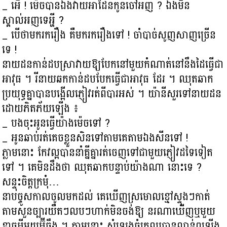
_ អើ ! ម៉េចបានឯងវាយអាដែនកូនចៅអញ ? ឯងមិន
ស្គាល់អញទេអ្ហី ?
_ បើថាមករករឿង គឺមករករឿងទៅ ! ចាំបាច់សូញសាញច្រើន
ទេ !
នាយដនកាន់ដបស្រាវាយឱ្យបែកនៅមួយកំណាត់នៅនឹងដៃធ្វើជា
អាវុធ ។ រីនាយឆកកាន់ដបបែកធ្វើជាអាវុធ ដែរ ។ ឈុតឆាក
ប្រយុទ្ធគ្នាបានបង្អើលភ្ញៀវរត់ពីបារអស់ ។ យ៉ានីសួរទៅនាយដន
ដោយភិតភ័យឡើង ៖
_ បងចុះអូនធ្វើយ៉ាងម៉េចទៅ ?
_ អូនឆាប់រត់គេចខ្លួនសិនទៅតាមគេតាមឯងសីនទៅ !
ភ្លាមនោះ កែវល្អបាននាំគ្នីគ្នារត់ចេញទៅជាមួយភ្ញៀវដទៃទៀត
ទៅ ។ គេមិនដឹងថា ឈុតឆាកបន្ទាប់យ៉ាងណា នោះទេ ?
សន្ទុះចិត្តក្រមុំ…
នាបច្ចូសកាលចូលមកដល់ គេឃើញស្រមោលខ្មៅស្ទុងៗកាត់
តាមសួនច្បារយឺតៗលបៗហាក់មិនចង់ឱ្យ នរណាឃើញឬមួយ
ខ្លាចអ្វីមួយអ៊ីចឹង ។ ភ្លាមនោះ សំឡេងធំគ្រលរបានលាន់ឮឡើង