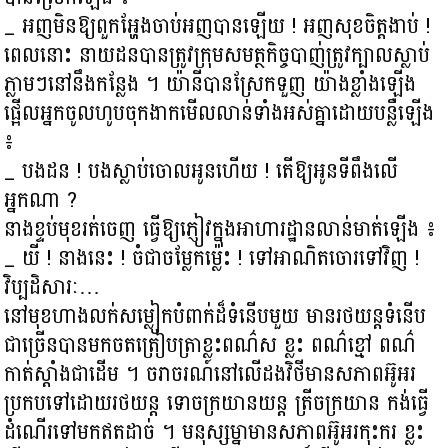
_ អញមិនឱ្យពួកអ្ហែងចាប់អញបានឡើយ ! អញសុខចិត្តងាប់ !
ពេលនោះ នាយដនបានត្រូវក្រុមសមត្ថកិច្ចបាញ់ត្រូវក្បាលស្លាប់
ភ្លាមៗនៅនឹងកន្លែង ។ យ៉ានីបានស្រែកទួញ យ៉ាងខ្លាំងឡើង
ផ្អើលអ្នកចូលហូបចុកងាកមើលលាន់ទាំងអស់គ្នាដោយបន្លឺឡើង
៖
_ បងដន ! បងស្លាប់ចោលអូនហើយ ! តើឱ្យអូនទីពឹងលើ
អ្នកណា ?
នាងខ្ទប់មុខរត់ចេញ ធ្វើឱ្យភ្ញៀវក្នុងអាហារដ្ឋានលាន់មាត់ឡើង ៖
_ យី ! នាងនេះ ! ចំជាចម្លែកម្ល៉េះ ! ទៅអាណិតចោរទៅវិញ !
វិប្បដិសារៈ…
នៅមុខហាងលក់សម្លៀកបំពាក់ដ៏ទំនើបមួយ មានរថយន្តទំនើប
ជាច្រើនបានមកចតត្រៀបត្រាខ្លះពណ៌ស ខ្លះ ពណ៌ខ្មៅ ពណ៌
កាត់ស្តាំងជាដើម ។ ចរាចរណ៍នៅលើដងវិថីមានសភាពអ៊ូអរ
ប្រកបទៅដោយរថយន្ត ទោចក្រយានយន្ត ត្រីចក្រយាន កង់ធ្វើ
ដំណើរទៅមកឥតដាច់ ។ មនុស្សម្នាមានសភាពអ៊ូអរកុះករ ខ្លះ