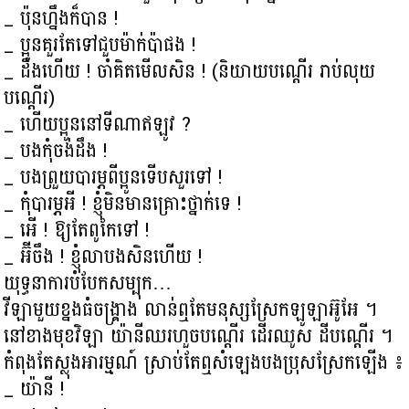
_ ប៉ុនហ្នឹងក៏បាន !
_ ប្អូនគួរតែទៅជួបម៉ាក់ប៉ាផង !
_ ដឹងហើយ ! ចាំគិតមើលសិន ! (និយាយបណ្ដើរ រាប់លុយ
បណ្ដើរ)
_ ហើយប្អូននៅទីណាឥឡូវ ?
_ បងកុំចង់ដឹង !
_ បងព្រួយបារម្ភពីប្អូនទើបសួរទៅ !
_ កុំបារម្ភអី ! ខ្ញុំមិនមានគ្រោះថ្នាក់ទេ !
_ អើ ! ឱ្យតែពូកែទៅ !
_ អ៊ីចឹង ! ខ្ញុំលាបងសិនហើយ !
យុទ្ធនាការបំបែកសម្បុក…
វីឡាមួយខ្នងធំចង្គ្រាង លាន់ឮតែមនុស្សស្រែកឡូឡាអ៊ូអែ ។
នៅខាងមុខវិឡា យ៉ានីឈរហួចបណ្ដើរ ដើរឈូស ដីបណ្ដើរ ។
កំពុងតែស្លុងអារម្មណ៍ ស្រាប់តែឮសំឡេងបងប្រុសស្រែកឡើង ៖
_ យ៉ានី !