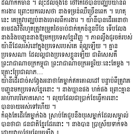
ដំណាក់ក៏មាន ។ លុះដល់ចុងខែ ថៅកែថៃបានបញ្ឈប់យ៉ានីពី
ការងារ ព្រោះយកលេសថា នាងទម្រន់ឈឺច្រើនពេក ។ ហេតុ
នេះ គេត្រូវបញ្ឈប់នាងចោលពីការងារ ។ យ៉ានីបានដើរអនាថា
តាមដងវិថីរហូតត្រូវតម្រួតថៃចាប់ដាក់គុកចំនួនបីខែ ទើបលែង
នាងនិងបញ្ជូននាងឱ្យមកប្រទេសខ្មែរវិញ ។ ភាពល្វីងជូរចត់របស់
យ៉ានីដែលរស់នៅក្នុងប្រទេសរបស់គេ ពុំល្អឡើយ ។ គ្មាន
ប្រទេសណា ដែលល្អជាងប្រទេសខ្លួនឡើយ ជាពិសេសគឺ
ព្រះរាជាណាចក្រកម្ពុជា ព្រះរាជាណាចក្រអច្ឆរិយៈនេះតែម្ដង ។
គ្រោះប្រែជាលាភ…
យ៉ានីដើរដាច់សង្វែងអនាថាតែម្នាក់ឥតគោលដៅ បន្ទាប់ពីត្រូវគេ
បញ្ជូនមកប្រទេសខ្មែរនោះ ។ នាងឃ្លានផង ហត់ផង ព្រោះគ្មាន
អាហារបរិភោគសោះ ។ លុយដែលជាប្រាក់ខែធ្វើការនោះ
បានចាយអស់ទៅហើយ ។
កំពុងតែដើរតែម្នាក់ឯង ស្រាប់តែជួបនឹងបុរសម្នាក់ដែលសម្គាល់
បានថាជា ជនជាតិខ្មែរដែរនោះ ។ នាងបាន ប្រាស្រ័យទាក់ទង
ដោយវាចាផ្អែមល្ហែមឡើង ៖