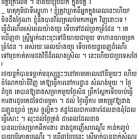
ចិត្តក្រៃលែង ។ នាងយំខ្សឹបដាក់ ក្នុងចិត្ត ៖
_ មាតុភូមិជាទីស្នេហា ! ខ្ញុំត្រូវឃ្លាតពីអ្នកក្នុងពេលនេះហើយ!
មិនដឹងថ្ងៃណា ខ្ញុំនឹងបានវិលត្រលប់មករកអ្នក វិញនោះទេ !
ធ្វើដំណើរអស់ពេលយ៉ាងយូរ ទើបទៅដល់ច្រកព្រំដែន ។ គេ
ឃើញថា ស្ត្រីម្នាក់នោះចុះទៅនិយាយជាមួយ ទាហានយាមច្រក
ព្រំដែន ។ អស់រយៈពេលយ៉ាងយូរ ទើបរថយន្តចេញដំណើរ
ទៅមុខកាត់តាមដងវិថីដ៏រលោងស្រិល ។ នេះហើយជាប្រទេសថៃ
!
រថយន្តក៏បានទម្លាក់មនុស្សខ្លះៗនៅតាមគោលដៅនីមួយៗ ហើយ
ចំណែកយ៉ានីវិញ គេឱ្យធ្វើការនៅការដ្ឋាន សំណង់មួយ ។ ថ្ងៃ
ដំបូង គេបានឱ្យនាងសម្រាកមួយថ្ងៃសិន ព្រឹកស្អែកទើបចាប់ធ្វើ
ការងារដូចគេដទៃជាធម្មតា ។ ដល់ ថ្ងៃធ្វើការ គេតម្រូវឱ្យនាង
ជញ្ជូនខ្សាច់ ក្រួស ថ្មលិ្អតៗ ឥដ្ឋដែលជាការងារដែលនាងពុំដែល
ធ្វើសោះ ។ លុះដល់ថ្ងៃត្រង់ ជាពេលដែលនាង
បានឈប់សម្រាកពីការងារ នាងជូតញើសបណ្ដើរ កាន់កញ្ចប់
បាយបរិភោគបណ្ដើរ ។ ឃើញបែបនេះ ស្ត្រីម្នាក់បានខ្ជាក់សំណួរ