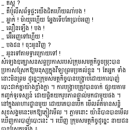
_ គឺស្អី ?
_ គឺប៉ូលីសព័ទ្ធផ្ទះយើងជិតហើយណា៎បង !
_ អ្ហាក៎ ! ម៉ាយូរហ្អើយ អ្ហែងទើបតែប្រាប់អញ !
_ លឿនឡើង ! បង !
_ អ៊ើអញទៅហ្អើយ !
_ បងដន ! ចុះអូនវិញ ?
_ អូនទៅតាមទ្វារក្រោយទៅ !
សំឡេងឧគ្ឃោសនសព្ទប្រកាសរបស់ក្រុមសមត្ថកិច្ចចម្រុះបាន
ប្រកាសស្រែកឱ្យមនុស្សក្នុងវីឡាព្រមប្រគល់ខ្លួន ។ តែអ្នក ទាំង
នោះមិនព្រម ដូច្នេះក្រុមសមត្ថកិច្ចបានបង្ក្រាបដោយការបាញ់
បោះដាក់គ្នាយ៉ាងខ្លាំងក្លា ។ ការបង្ក្រាបត្រូវបានចាក់ ផ្សាយតាម
កញ្ចក់ទូរទស្សន៍ ដោយផ្ដិតយករូបភាពផ្ទាល់មកជាមួយផង ។
នៅក្នុងអាហារដ្ឋានមួយ ដោយគេបានបើក មើលព័ត៌មានសន្តិ
សុខសង្គមនេះមកឱ្យភ្ញៀវមើល ។ ភ្លាមនោះ យ៉ានីបានបានមើល
ឃើញការបាញ់បោះនេះ ។ ឃើញ ក្រុមសមត្ថកិច្ចដូច្នេះ នាយដន
បានស្រែកឡើង ៖