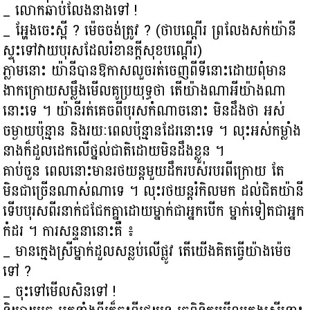
_ លោកឆាប់លែងនាងទៅ !
_ អ្ហែងចេះស្អី ? ម៉េចចង់ត្រូវ ? (ថាបណ្ដើរ ព្រលែងសក់យ៉ានី
ស្ទុះទៅវាយបុរសដែលរំខានក្ដីសុខបណ្ដើរ)
ភ្លាមនោះ យ៉ានីបានឱកាសលួចរត់ចេញពីទីនោះដោយពុំមាន
ងាកក្រោយសម្លឹងមើលគូប្រយុទ្ធថា តើយ៉ាងណាអីយ៉ាងណា
នោះទេ ។ យ៉ានីរត់គេចពីបុរសកំណាចនោះ មិនដឹងថា អស់
ចម្ងាយប៉ុន្មាន និងរយៈពេលប៉ុន្មានដែរនោះទេ ។ លុះអស់កម្លាំង
នាងក៏ដួលដេកលើថ្នល់ជាតិដោយមិនដឹងខ្លួន ។
គាប់ចួន ពេលនោះមានរថយន្តមួយដឹករបស់របរពីក្រោយ តែ
មិនជាច្រើនណាស់ណាទេ ។ លុះរថយន្តរំកិលមក ដល់ជិតយ៉ានី
ទើបបុរសពីរនាក់ជជែកគ្នាដោយម្នាក់ជាអ្នកបើក ម្នាក់ទៀតជាអ្នក
កំដរ ។ ការសន្ទនានោះគឺ ៖
_ មានក្មេងស្រីម្នាក់ដួលសន្លប់លើផ្លូវ តើយើងគិតធ្វើយ៉ាងម៉េច
ទៅ ?
_ ចុះទៅមើលសិនទៅ !