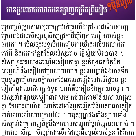
ក្រោមម្លប់រុក្ខាចោលចុះមកត្រជាក់ត្រឈឹងត្រឈៃជាទីមនោរម្យ
ក្រៃលែងដល់សិស្សានុសិស្សជ្រកដើម្បីរំឭក មេរៀនរបស់ខ្លួន
ផងដែរ ។ មើលចុះសុទ្ធសឹងតែរៀបការ៉ូយ៉ាងរលើបរលោងជា
កៅអី និងតុជាកន្លែងដែលសិស្សអាច ធ្វើស្វ័យសិក្សាបាន ។
សិស្ស ខ្លះរត់លេងដណ្ដើមសៀវភៅគ្នា ខ្លះកំពុងជក់ចិត្តដិត
អារម្មណ៍នឹងសៀវភៅប្រលោមលោក ខ្លះឈរម្នាក់ឯងមានទឹក
មុខទូទុក្ខបៀមសេចក្ដីសោកដែលលេចឡើងនៅលើផ្ទៃមុខ ខ្លះ
ទៀតកំពុងឈរជិតក្លោងទ្វារ ហាក់អឹមអៀននឹងអ្នកយាមទ្វារ ។
សិស្សទាំងឡាយស្លៀកពាក់សម្លៀកបំពាក់តាមវិន័យសាលាគ្រប់
គ្នា តែទោះជាយ៉ាង ណាក៏នៅមានអ្នកល្មើសវិន័យសាលាស្លៀក
ពាក់លេចលើលេចក្រោមដែរ ។ មនុស្សម្នាផងទាំងឡាយទាំង
សិស្សទាំងគ្រូ ពេញចិត្តនឹងការមានសណ្ដាប់ធ្នាប់ល្អនេះណាស់ ។
ក្នុងវេលាសិក្សា សិស្សតែងលើកដៃសួរពីចម្ងល់របស់ខ្លួន រឹងរឹតតែ