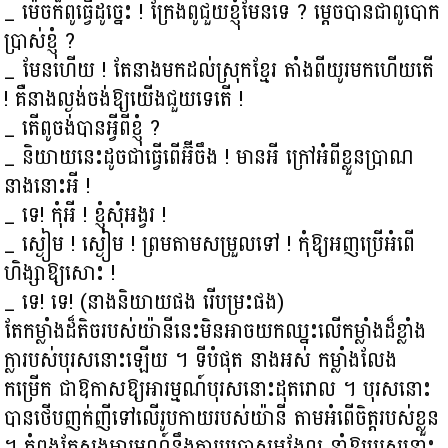
_ ម៉េចក៏ពូធ្វើដូច្នេះ ! ក្រែងពូជួយខ្ញុំមែនទេ ? ម្ដេចបានជាពូបោក
ប្រាស់ខ្ញុំ ?
_ មែនហើយ ! តែនាងមកដល់ស្រុកខ្មែរ តាំងពីយូរមកហើយតើ
! គឺនាងល្ងង់ចង់ឱ្យយើងជួយទេតើ !
_ តើពូចង់បានអ្វីពីខ្ញុំ ?
_ និយាយនេះដូចជាធ្វើពើអ៊ីចឹង ! មានអី ក្រៅអំពីខ្លួនប្រាណ
នាងនោះអី !
_ ទេ! កុំអី ! ខ្ញុំសុំអង្វរ !
_ ស្ងៀម ! ស្ងៀម ! ព្រមតាមសម្រួលទៅ ! កុំឱ្យអញប្រើអំពើ
ហិង្សាឱ្យសោះ !
_ ទេ! ទេ! (នាងនិយាយផង រើបម្រះផង)
តែកម្លាំងដ៏តិចរបស់យ៉ានីនេះមិនអាចយកឈ្នះលើកម្លាំងដ៏ខ្លាំង
ក្លារបស់បុរសនោះឡើយ ។ ទីបំផុត នាងអស់ កម្លាំងលែង
កម្រើក ជាឱកាសឱ្យអារម្មណ៍បុរសនោះដុតរោល ។ បុរសនោះ
បានថើបញក់ញីទៅលើរូបកាយរបស់យ៉ានី តាមអំពើចិត្តរបស់ខ្លួន
។ កំពុងតែស្លុងអារម្មណ៍នឹងការបបោសអង្អែល នាំឱ្យបុរសនោះ