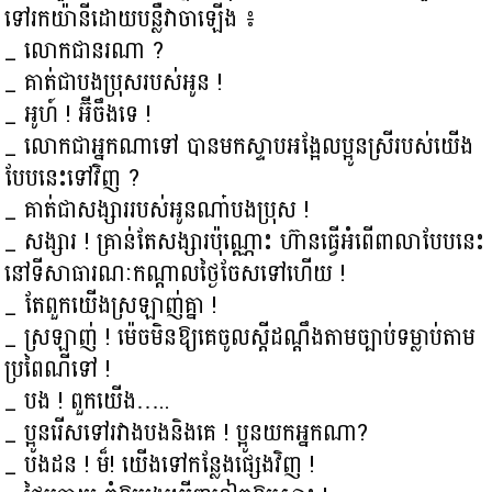
ទៅរកយ៉ានីដោយបន្លឺវាចាឡើង ៖
_ លោកជានរណា ?
_ គាត់ជាបងប្រុសរបស់អូន !
_ អូហ៍ ! អ៊ីចឹងទេ !
_ លោកជាអ្នកណាទៅ បានមកស្ទាបអង្អែលប្អូនស្រីរបស់យើង
បែបនេះទៅវិញ ?
_ គាត់ជាសង្សាររបស់អូនណា៎បងប្រុស !
_ សង្សារ ! គ្រាន់តែសង្សារប៉ុណ្ណោះ ហ៊ានធ្វើអំពើពាលាបែបនេះ
នៅទីសាធារណៈកណ្ដាលថ្ងៃចែសទៅហើយ !
_ តែពួកយើងស្រឡាញ់គ្នា !
_ ស្រឡាញ់ ! ម៉េចមិនឱ្យគេចូលស្ដីដណ្ដឹងតាមច្បាប់ទម្លាប់តាម
ប្រពៃណីទៅ !
_ បង ! ពួកយើង…..
_ ប្អូនរើសទៅរវាងបងនិងគេ ! ប្អូនយកអ្នកណា?
_ បងដន ! ម៏! យើងទៅកន្លែងផ្សេងវិញ !