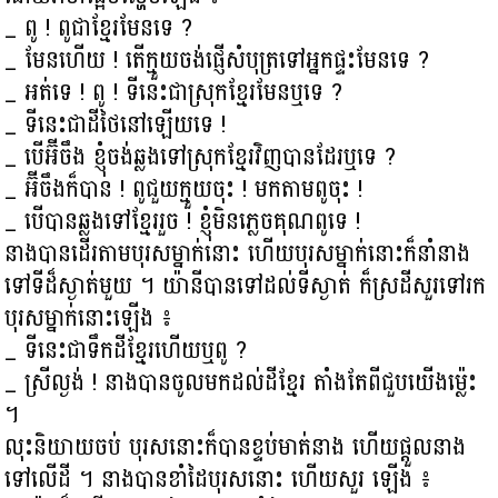
_ ពូ ! ពូជាខ្មែរមែនទេ ?
_ មែនហើយ ! តើក្មួយចង់ផ្ញើសំបុត្រទៅអ្នកផ្ទះមែនទេ ?
_ អត់ទេ ! ពូ ! ទីនេះជាស្រុកខ្មែរមែនឬទេ ?
_ ទីនេះជាដីថៃនៅឡើយទេ !
_ បើអ៊ីចឹង ខ្ញុំចង់ឆ្លងទៅស្រុកខ្មែរវិញបានដែរឬទេ ?
_ អ៊ីចឹងក៏បាន ! ពូជួយក្មួយចុះ ! មកតាមពូចុះ !
_ បើបានឆ្លងទៅខ្មែររួច ! ខ្ញុំមិនភ្លេចគុណពូទេ !
នាងបានដើរតាមបុរសម្នាក់នោះ ហើយបុរសម្នាក់នោះក៏នាំនាង
ទៅទីដ៏ស្ងាត់មួយ ។ យ៉ានីបានទៅដល់ទីស្ងាត់ ក៏ស្រដីសួរទៅរក
បុរសម្នាក់នោះឡើង ៖
_ ទីនេះជាទឹកដីខ្មែរហើយឬពូ ?
_ ស្រីល្ងង់ ! នាងបានចូលមកដល់ដីខ្មែរ តាំងតែពីជួបយើងម្ល៉េះ
។
លុះនិយាយចប់ បុរសនោះក៏បានខ្ទប់មាត់នាង ហើយផ្ដួលនាង
ទៅលើដី ។ នាងបានខាំដៃបុរសនោះ ហើយសួរ ឡើង ៖