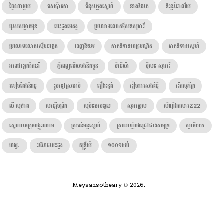
ថ្ងៃណាមួយ
ទសប៉ាកកា
ទំនុកភ្លេងស្នេហ៍
នាងនិងគេ
និរន្តរ៍អាល័យ
បុរសសម្លាកមុខ
បេះដូងមេគង្គ
ប្រលោមលោកម៉ីសនសុធារី
ប្រលោមលោកស៊ើបអង្កេត
ពេញនិយម
ភាគនិទានពេជ្របណ្ឌិត
ភាគនិទានស្នេហ៍
ភាពជាអ្នកដឹកនាំ
ភ្នំពេញអើយបងនឹកអូន
ម៉ានីយ៉ា
ម៉ីសន សុធារី
របៀបតែងនិពន្ធ
រូបខ្មៅស្រអាប់
រឿងរន្ធត់
រៀបការសងគំនុំ
រ៉េតសុភ័ក្រ
លី សុផាត
សន្សើមព្រឹក
សុបិនឆាបឆួល
សុភាប្រុស
សំណុំឯកសារZ22
ស្នេហាមេក្រុមបង្ហូរឈាម
ស្រទន់មន្តស្នេហ៍
ស្រលាញ់បងជ្រៅជាងសមុទ្រ
ស្វាមីចចក
ហង្សៈ​
អធិរាជបេះដូង
ឥន្រ្ទីយ៍
១០០១យប់
Meysansotheary © 2026.