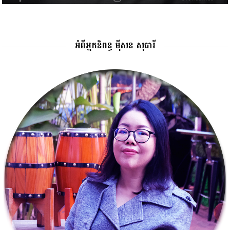
អំពីអ្នកនិពន្ធ ម៉ីសន សុធារី