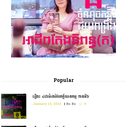
Popular
រឿង៖ ៤៨ម៉ោងបំបែកក្តីឃាតកម្ម ភាគទី៦
January 13, 2022
|
Bo Bo
0