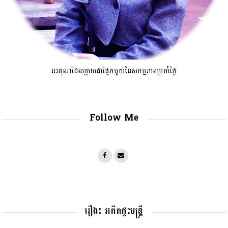
អរគុណដែលក្លាយជាផ្នែកមួយនៃសកម្មភាពប្រចាំថ្ងៃ
Follow Me
រឿង៖ អតីតផ្ទះមន្រ្តី