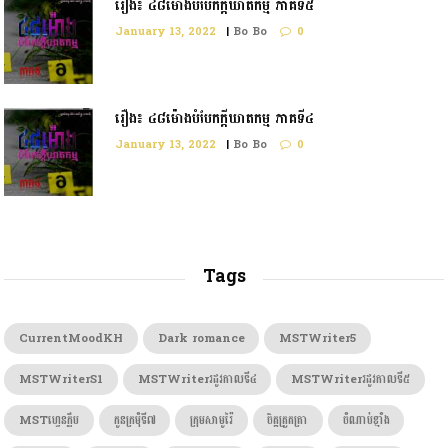
រឿង៖ ៤៨ម៉ោងបំបែកក្ដីឃាតកម្ម ភាគទី៥
January 13, 2022
|
Bo Bo
0
រឿង៖ ៤៨ម៉ោងបំបែកក្តីឃាតកម្ម ភាគទី៤
January 13, 2022
|
Bo Bo
0
Tags
CurrentMoodKH
Dark romance
MSTWriter5
MSTWriterS1
MSTWriterរដូវកាលទី៤
MSTWriterរដូវកាលទី៥
MSTហ្វេនក្លឹប
កូនក្រមុំទី៧
ក្រុមសាមូរ៉ៃ
ចិត្តត្រួតត្រា
ចំណាប់ខ្មាំង