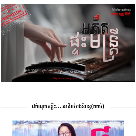
៨ចំណុចគន្លឹះ….អាជីពតែងនិពន្ធ(តចប់)