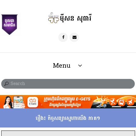
ម៉ីសន សុធារី
Menu
រឿង៖ កិច្ចសន្យាស្នេហាយើង ​ភាគ១