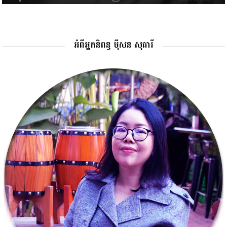
អំពីអ្នកនិពន្ធ ម៉ីសន សុធារី