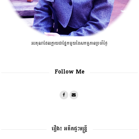
អរគុណដែលក្លាយជាផ្នែកមួយនៃសកម្មភាពប្រចាំថ្ងៃ
Follow Me
រឿង៖ អតីតផ្ទះមន្រ្តី