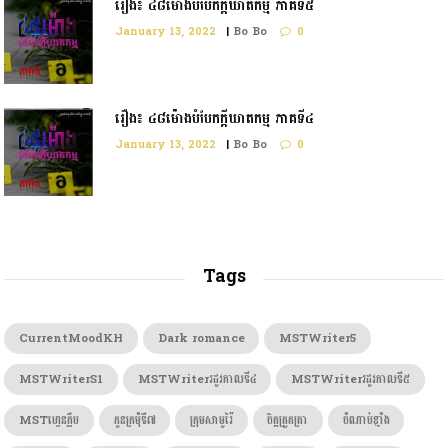
រឿង៖ ៤៨ម៉ោងបំបែកក្ដីឃាតកម្ម ភាគទី៥
January 13, 2022
|
Bo Bo
0
រឿង៖ ៤៨ម៉ោងបំបែកក្តីឃាតកម្ម ភាគទី៤
January 13, 2022
|
Bo Bo
0
Tags
CurrentMoodKH
Dark romance
MSTWriter5
MSTWriterS1
MSTWriterរដូវកាលទី៤
MSTWriterរដូវកាលទី៥
MSTហ្វេនក្លឹប
កូនក្រមុំទី៧
ក្រុមសាមូរ៉ៃ
ចិត្តត្រួតត្រា
ចំណាប់ខ្មាំង