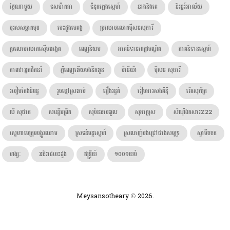
ថ្ងៃណាមួយ
ទសប៉ាកកា
ទំនុកភ្លេងស្នេហ៍
នាងនិងគេ
និរន្តរ៍អាល័យ
បុរសសម្លាកមុខ
បេះដូងមេគង្គ
ប្រលោមលោកម៉ីសនសុធារី
ប្រលោមលោកស៊ើបអង្កេត
ពេញនិយម
ភាគនិទានពេជ្របណ្ឌិត
ភាគនិទានស្នេហ៍
ភាពជាអ្នកដឹកនាំ
ភ្នំពេញអើយបងនឹកអូន
ម៉ានីយ៉ា
ម៉ីសន សុធារី
របៀបតែងនិពន្ធ
រូបខ្មៅស្រអាប់
រឿងរន្ធត់
រៀបការសងគំនុំ
រ៉េតសុភ័ក្រ
លី សុផាត
សន្សើមព្រឹក
សុបិនឆាបឆួល
សុភាប្រុស
សំណុំឯកសារZ22
ស្នេហាមេក្រុមបង្ហូរឈាម
ស្រទន់មន្តស្នេហ៍
ស្រលាញ់បងជ្រៅជាងសមុទ្រ
ស្វាមីចចក
ហង្សៈ​
អធិរាជបេះដូង
ឥន្រ្ទីយ៍
១០០១យប់
Meysansotheary © 2026.