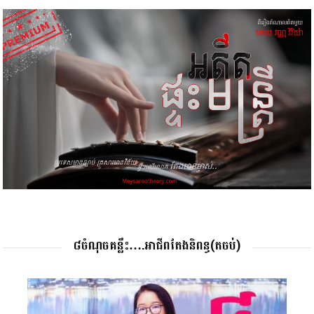
៨ចំណុចគន្លឹះ….អាជីពតែងនិពន្ធ(តចប់)