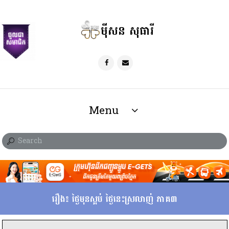
ម៉ីសន សុធារី
Menu
រឿង៖ ថ្ងៃមុនស្អប់ ថ្ងៃនេះស្រលាញ់ ភាគ៣