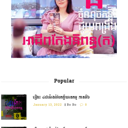
Popular
រឿង៖ ៤៨ម៉ោងបំបែកក្តីឃាតកម្ម ភាគទី៦
January 13, 2022
|
Bo Bo
0