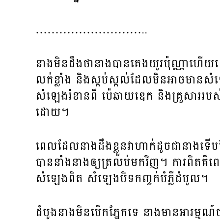
………………………..
នាង​មិន​ដឹង​ថា​នាង​បាន​គេង​យូរ​ប៉ុណ្ណា​ហើយ​ទេ
លក់​ខ្លាំង និង​ស្កប់ស្កល់​ដែល​មិន​អាច​មាន​សំឡេ
សំឡេង​​​រំខាន​ពី​ ម៉េឆាយឌេក និង​គ្រួសារ​របស់​គ
ដោយ។
ពេល​ដែល​នាង​ដឹង​ខ្លួន​វា​​ហាក់​ដូច​ជា​​​នាង​ទើ
បាន​នាំង​នាង​ឲ្យ​ត្រលប់​មក​វិញ។ ការពិត​គ
សំឡេង​ពិត សំឡេង​បិទ​កញ្ចក់​បំភ្លឺ​ដំបូល។
ដំបូង​នាង​មិន​បើក​ភ្នែក​ទេ នាង​មាន​អារម្មណ៍​