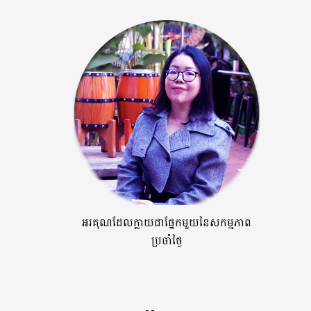
អរគុណដែលក្លាយជាផ្នែកមួយនៃសកម្មភាព
ប្រចាំថ្ងៃ