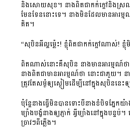
និង​សោយសុខ។ នាង​ពិត​ជា​កក់​​ក្ដៅ​និង​ស្រណុក​ក
មែន​ទែន​នោះ​ទេ។ នាង​មិន​ដែល​មាន​អារម្មណ៍​
គិត។
“សុបិន​អី​ល្អ​ម្ល៉េះ! ខ្ញុំ​​ពិត​ជា​កក់​ក្ដៅ​ណាស់! ខ
ពិត​ណាស់​នោះ​គឺ​សុបិន នាង​មាន​អារម្មណ៍​ថា​កក
នាង​ពិត​ជា​មាន​អារម្មណ៍​ថា នោះ​ជា​ភួយ។ នាង​ប្រ
ត្រូវ​តែ​សម្ងំ​​ឲ្យ​ស្ងៀម​ដើម្បី​នៅ​ក្នុង​សុបិន​នេះ
ប៉ុន្តែ​នាង​ធ្វើ​មិន​បាន​ទោះ​បី​​នាង​ខំ​បិទ​ភ្នែ
ម្យ៉ាង​បង្ខំ​នាង​ឲ្យ​ភ្ញាក់ អ្វី​ម្យ៉ាង​នៅ​ក្នុង​បន
ច្រាវៗ​ពី​ភ្លើង​។