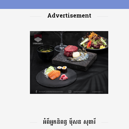
Advertisement
អំពីអ្នកនិពន្ធ ម៉ីសន សុធារី