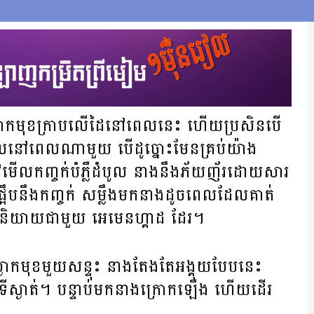
្ងោក​មុខ​ក្រាប​លើ​ដៃ​នៅ​ពេល​នេះ ហើយ​ប្រសិន​បើ​
​​នៅ​ពេល​ណា​មួយ​ បើ​ដូច្នោះ​មែន​គ្រប់​យ៉ាង​
​មើល​​កញ្ចក់​បំភ្លឺ​ដំបូល​ នាង​នឹង​ភ័យ​ញ័រ​ដោយ​សារ​
្អឹប​នឹង​កញ្ចក់ សម្លឹង​មក​នាង​ដូច​ពេល​ដែល​គាត់​
ុង​និយាយ​ជាមួយ អេមេនហ្គាដ ដែរ។
ោក​មុខ​មួយ​សន្ទុះ​ នាង​តែង​តែ​អង្គុយ​បែប​នេះ​
ុង​ទី​ស្ងាត់។ បន្ទាប់​មក​នាង​ក្រោក​ឡើង​ ហើយ​ដើរ​