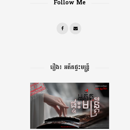
Follow Me
រឿង៖ អតីតផ្ទះមន្រ្តី