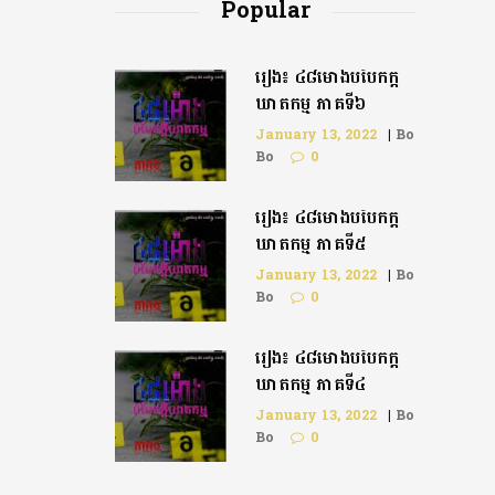
Popular
រឿង៖ ៤៨ម៉ោងបំបែកក្តី
ឃាតកម្ម ភាគទី៦
January 13, 2022
|
Bo
Bo
0
រឿង៖ ៤៨ម៉ោងបំបែកក្ដី
ឃាតកម្ម ភាគទី៥
January 13, 2022
|
Bo
Bo
0
រឿង៖ ៤៨ម៉ោងបំបែកក្តី
ឃាតកម្ម ភាគទី៤
January 13, 2022
|
Bo
Bo
0