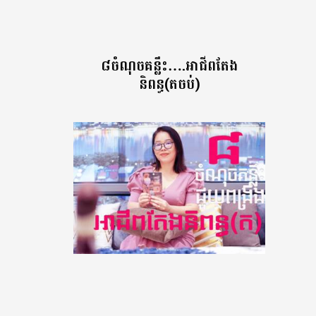
៨ចំណុចគន្លឹះ….អាជីពតែង
និពន្ធ(តចប់)