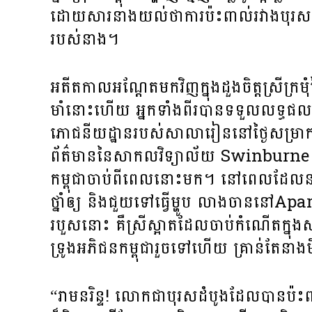
ដោយ​សារ​នាង​យល់​ថា​ការ​ប៉ះពាល់​រវាង​បុរស​ចំពោ
របស់​នាង។
អតីតកាល​អណ្ដែត​មក​វិញ​ក្នុង​ដួង​ចិត្ត​ស្រី​ក្រមុំ
មាំ​នោះ​ហើយ​ អ្នក​ទាំង​ពីរ​បាន​ទទួល​លទ្ធផល​ខ
ភោជនីយដ្ឋាន​របស់​សាលារៀន​នៅ​ថ្ងៃ​សម្រាក​ដូច​គ
ព័ត៌មាន​នៃ​សាកល​វិទ្យាល័យ Swinburne ក៏​បា
កម្ពុជា​ចាប់ពី​ពេល​នោះ​មក។ នៅ​ពេល​ដែល​នា
ថ្នាំ​ឲ្យ​ ​និង​ជួយ​ទៅ​ធ្វើ​ម្ហូប​ លាង​ចាន​នៅ​
របួស​នោះ គឺ​ស្រី​ស្អាត​ដែល​ចាប់​កំណើត​ក្នុង​ស
ទ្រូង​អភិជន​កម្ពុជា​រួច​ទៅ​ហើយ​ គ្រាន់​តែ​
“រាមនរិន្ទ! លោក​ជា​បុរស​ដំបូង​ដែល​បាន​ប៉ះពាល