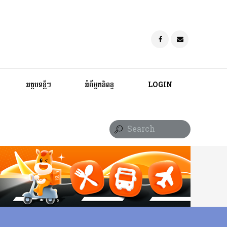
អត្ថបទខ្លីៗ
អំពីអ្នកនិពន្ធ
LOGIN