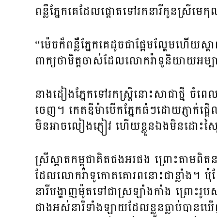
ពន្លឺ​ភ្នែក​គេ​ដែល​ផ្ដោត​ទៅ​រក​នារី​កូន​ស្រី​មេ​កុលស
“ម៉េច​ក៏​ពន្លឺ​ភ្នែក​គេ​ដូច​ជា​ផ្អែមល្ហែម​ហើយ
ពាក្យ​ថា​មិត្ត​ចាស់​ដែល​លោក​រ៉ាទូ​និយាយ​អម្
នាង​ដៀង​ភ្នែក​ទៅ​រក​ស្ត្រី​នោះ​សាជាថ្មី​ ចំ​ពេ
ចេញ។ កេតឌីម៉ា​បើក​ភ្នែក​ធំៗ​ដោយ​ភ្ញាក់​ផ្អើល 
មិន​អាច​លៀងភ្ញៀវ ​ហើយ​ខ្លួន​ឯង​មិន​ដោះ​ស្
ស្រី​ស្អាត​កម្ពុជា​គិត​ផង​អរ​ផង ព្រោះ​តាម​ពិត​ន
ដែល​លោក​រ៉ាទូ​កោត​គោរព​នោះ​ជា​ខ្លាំង។ ប៉ុ
នារី​បង្ហាញ​ម៉ូត​ទៅ​ជា​ស្រឡាំងកាំង​ ព្រោះ​រូប​ស
ជាង​អស់​នារី​ទាំងឡាយ​ដែល​ខ្លួន​ធ្លាប់​បាន​ឃើញ