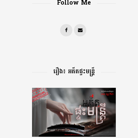
Follow Me
រឿង៖ អតីតផ្ទះមន្រ្តី