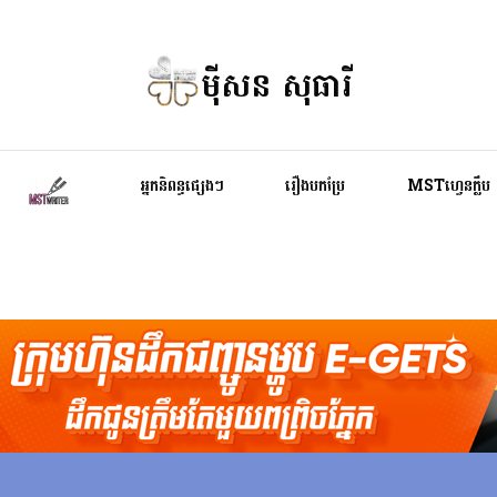
ម៉ីសន សុធារី
អ្នកនិពន្ធផ្សេងៗ
រឿងបកប្រែ
MSTហ្វេនក្លឹប