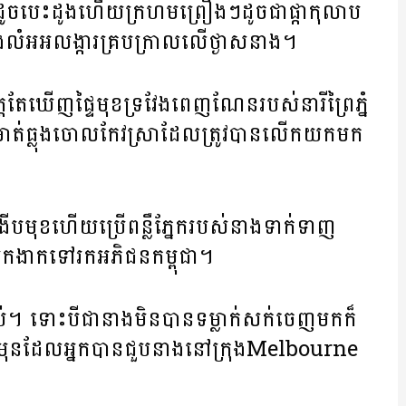
​ដូច​បេះដូង​ហើយ​ក្រហម​ព្រឿងៗ​​ដូច​ជា​ផ្កា​កុលាប
សម​នឹង​លំអ​អលង្ការ​គ្រប​ក្រាល​លើ​ថ្ងាស​នាង។
ត​តែ​ឃើញ​ផ្ទៃ​មុខ​ទ្រវែង​ពេញ​ណែន​របស់​នារី​ព្រៃ​ភ្នំ​
ាត់​ធ្លុង​ចោល​កែវ​ស្រា​ដែល​ត្រូវ​បាន​លើក​យក​មក​
ប​មុខ​ហើយ​ប្រើ​ពន្លឺ​ភ្នែក​របស់​នាង​ទាក់ទាញ​
​មក​ងាក​ទៅ​រក​អភិជន​កម្ពុជា។
្រនាប់។ ទោះបីជា​នាង​មិន​បាន​ទម្លាក់​សក់​ចេញ​មក​ក៏​
ាំ​មុន​ដែល​អ្នក​បាន​ជួប​នាង​នៅ​ក្រុងMelbourne