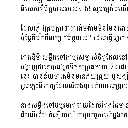
ពិសេស​គឺ​មិត្ត​ចាស់​របស់​នាង! សូម​មា្នក់ៗ​ល
ដែល​ភ្ញៀវ​គ្រប់​គ្នា​ទៅជា​ង៉េមង៉ាម​មិនមែន​
ប៉ុន្តែ​គឺ​មក​ពី​ពាក្យ “មិត្ត​ចាស់” ដែល​ធ្វើ​ឲ្យ​គេ​នាំ
កេតឌីម៉ា​សម្លឹង​ទៅ​រក​បុរស​ម្ចាស់​ចិត្ត​ដែល​ន
បង្ហាញ​ថា​គេ​បាន​ងូត​ទឹក​សម្អាត​កាយ និង​ដោះដូរ​
នេះ បាន​ន័យ​ថា​គេ​មិន​មាន​ភ័យ​ព្រួយ ឬ​សង្ស័យ​អ
ស្រឡះ​ពី​ពាក្យ​ដែល​លំអង​បាន​តំណាល​ប្រាប់​
នាង​សម្លឹង​ទៅ​បបូរ​មាត់​នាយ​ដែល​តែង​តែ​មាន
ដំណើរ​ដ៏​ហត់នឿយ​ហើយ​មុខ​របួស​លើ​ខ្នង​