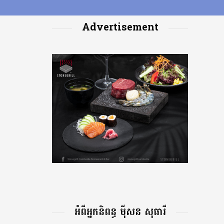
Advertisement
អំពីអ្នកនិពន្ធ ម៉ីសន សុធារី