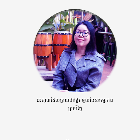
អរគុណដែលក្លាយជាផ្នែកមួយនៃសកម្មភាព
ប្រចាំថ្ងៃ