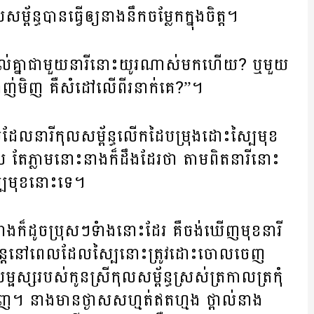
ម្ព័ន្ធ​បាន​ធ្វើ​ឲ្យ​នាង​នឹក​ចម្លែក​ក្នុង​ចិត្ត។
​ស្គាល់​គ្នា​ជាមួយ​នារី​នោះ​យូរ​ណាស់​មក​ហើយ? ឬ​មួយ​
បាញ់មិញ ​គឺ​សំដៅ​លើ​ពីរ​នាក់​គេ?”។
ល​ដែល​នារី​កុលសម្ព័ន្ធ​លើក​ដៃ​បម្រុង​ដោះ​ស្បៃ​មុខ​
តែ​ភ្លាម​នោះ​នាង​ក៏​ដឹង​ដែរ​ថា តាម​ពិត​នារី​នោះ​
បៃ​មុខ​នោះ​ទេ។
ាង​ក៏​ដូច​ប្រុសៗ​ទំាង​នោះ​ដែរ​ គឺ​ចង់​ឃើញ​មុខ​នារី​
ន្តែ​នៅ​ពេល​ដែល​ស្បៃ​នោះ​ត្រូវ​ដោះ​ចោល​ចេញ​
ម្ផស្ស​របស់​កូន​ស្រី​កុលសម្ព័ន្ធ​ស្រស់​ត្រកាលត្រកុំ​
។​ នាង​មាន​ថ្ងាស​​ស​ហ្មត់​ឥត​ហ្មង ថ្ពាល់​នាង​