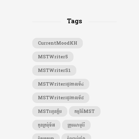
Tags
CurrentMoodKH
MSTWriter5
MSTWriterS1
MSTWriterរដូវកាលទី៤
MSTWriterរដូវកាលទី៥
MSTហ្វេនក្លឹប
កម្មវិធីMST
កូនក្រមុំទី៧
ក្រុមសាមូរ៉ៃ
ចិត្តត្រួតត្រា
ចំណាប់ខ្មាំង