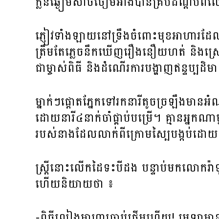
ក្លិន​ឆ្ងៀម​សាច់​ចៀម​អាំង​បាន​គ្របដណ្ដប់​ពីលើ​
ភ្ញៀវ​ទាំងឡាយ​នៅ​ទ្រឹង​ចំពោះ​មុខ​អាហារ​ដែ
ត្រឹម​តែ​​ភ្លេច​នឹកឃើញ​រឿង​នឿយហត់​ និង​ស្រេកឃ្ល
ជា​ម្ចាស់​ពិធី​ និង​ដំណើរការ​បង្ហាញ​ឥន្ទប្បដិម
ម្នាក់ៗ​ផ្ដោត​ភ្នែក​ទៅ​រក​នារី​តូច​ច្រឡឹង​មា
ដោយ​នារី​៤នាក់​ចាំ​ផ្គាប់​បម្រើ។ គ្មាន​អ្នក​ណា​
របស់​នាង​ដែល​លាក់​ពី​ក្រោម​ស្បៃ​បង្កប់​ដោ
ស្ត្រី​នោះ​លើក​ដៃ​ទះ​បី​ដង បន្ទាប់​មក​លោក​រ៉ាទូ​ក
ហើយ​និយាយ​ថា ៖
-ពិធី​លៀង​អាហារ​ចាប់​ផ្ដើម​ហើយ! អេឡា​មាន​សេ