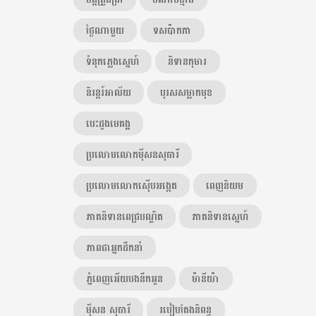
ថ្ងៃណាមួយ
ទសប៉ាកកា
ទំនុកភ្លេងស្នេហ៍
និទានកុមារ
និរន្តរ៍អាល័យ
បុរសសម្លាកមុខ
បេះដូងមេគង្គ
ប្រលោមលោកម៉ីសនសុធារី
ប្រលោមលោកស៊ើបអង្កេត
ពេញនិយម
ភាគនិទានពេជ្របណ្ឌិត
ភាគនិទានស្នេហ៍
ភាពជាអ្នកដឹកនាំ
ភ្នំពេញអើយបងនឹកអូន
ម៉ានីយ៉ា
ម៉ីសន សុធារី
របៀបតែងនិពន្ធ