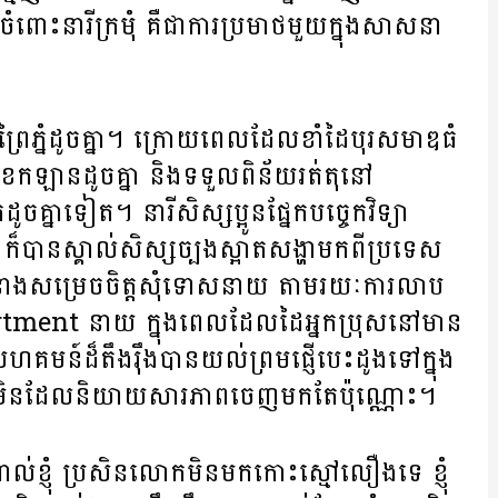
ះ​នារី​ក្រមុំ​ គឺ​ជា​ការ​ប្រមាថ​មួយ​ក្នុង​សាសនា​
​ព្រៃ​ភ្នំ​ដូច​គ្នា។ ក្រោយ​ពេល​ដែល​ខាំ​ដៃ​បុរស​មាឌ​ធំ​
ក​ឡាន​ដូចគ្នា​ និង​ទទួល​ពិន័យ​រត់​តុ​នៅ​
្នា​ទៀត។ នារី​សិស្ស​ប្អូន​ផ្នែក​បច្ចេកវិទ្យា​
ន​ស្គាល់​សិស្ស​ច្បង​ស្អាត​សង្ហា​មក​ពី​ប្រទេស​
ង​សម្រេច​ចិត្ត​សុំទោស​នាយ​ តាម​រយៈ​ការ​លាប​
Apartment​ នាយ​ ក្នុង​ពេល​ដែល​ដៃ​អ្នក​ប្រុស​នៅ​មាន​
ហគមន៍​ដ៏​តឹងរ៉ឹង​បាន​យល់​ព្រម​ផ្ញើ​បេះដូង​ទៅ​ក្នុង​
នាង​មិន​ដែល​និយាយ​សារភាព​ចេញ​មក​តែ​ប៉ុណ្ណោះ។
់​ខ្ញុំ ប្រសិន​លោក​មិន​មក​កោះ​ស្មៅ​លឿង​ទេ ខ្ញុំ​