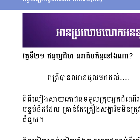
វគ្គទី២១
ឥន្ទប្បដិមា នរាធិបតិន្ទ​នៅឯណា
?
រាត្រី​បាន​ឈាន​ចូល​មកដល់….
ពិធី​លៀង​សាយភោជន​ទទួល​ក្រុម​អ្នកដំណើរ​មក​ព
បន្ទប់​ធំ​ដដែល គ្រាន់​តែ​គ្រឿង​សង្ហារិម​មិន​ត
ជំនួស។