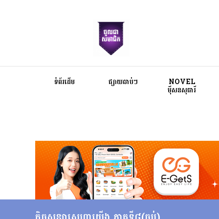
ទំព័រដើម
ផ្សាយឆាប់ៗ
NOVEL
ម៉ីសនសុធារី
កិច្ចសន្យាស្នេហាយើង ភាគទី៨​(ចប់)