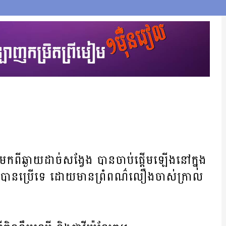
ី​ឆ្ងាយ​ដាច់សង្វែង​ បាន​ចាប់ផ្ដើម​ឡើង​នៅ​ក្នុង
្រូវ​បាន​ប្រើ​ទេ ​ដោយ​មាន​ព្រំ​ពណ៌លឿង​ចាស់​ក្រាល​