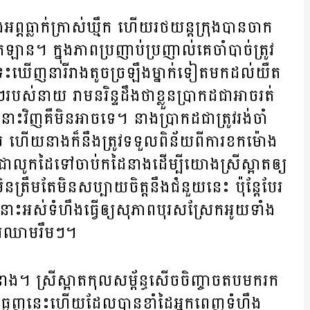
ព្ភ​ធ្លាក់​ក្រាស់​ឃ្មឹក ​ហើយ​រថយន្ត​ក្រុង​បាន​ចាក
ន។ ក្នុង​ភាព​ប្រញាប់ប្រញាល់​គេ​ចាំ​បាច់​ត្រូវ​
្រទះ​ឃើញ​នារី​រាង​តូច​ច្រឡឹង​ម្នាក់​ទៀត​មក​ដល់​យឺត​
ស់​នាយ រាមនរិន្ទ​ដឹង​ថា​ខ្លួន​ប្រាកដ​ជា​អាច​រត់​
ោះ​វិញ​គឺ​មិន​អាច​ទេ។ នាង​ប្រាកដ​ជា​ត្រូវ​រង់ចាំ​
ហើយ​នាង​ក៏​នឹង​ត្រូវ​ទទួល​ពិន័យ​ពី​ការ​ខក​ម៉ោង​
ជា​លូក​ដៃ​ទៅ​ចាប់​ក​ដៃ​នាង​ដើម្បី​យោង​ស្រី​ស្អាត​ឲ្យ​
​មិន​ត្រឹម​តែ​មិន​សប្បាយ​ចិត្ត​នឹង​ជំនួយ​នេះ​ ប៉ុន្តែ​បែរ​
នោះ​អស់​ទំហឹង​ធ្វើ​ឲ្យ​​សុភាព​បុរស​ស្រែក​អូយ​ទាំង​
ហូរ​ឈាម​រឹមៗ។
​នាង។ ស្រី​ស្អាត​កុលសម្ព័ន្ធ​សើច​ចិញ្ចាច​តប​មក​រក​
លិះ គឺ​ធ្មេញ​នេះ​ហើយ​ដែល​បាន​ខាំ​ដៃ​អ្នក​ពេញ​ទំហឹង​