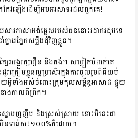
ើក​កែវ​ឡើង​ដើម្បី​អបអរសាទរ​ដល់​ពួក​គេ!
ដោយសារ​ភាសា​អង់គ្លេស​របស់​ជន​នោះ​រដាក់រដុប​ទេ​
​គ្នា​រេ​ភ្នែក​សម្លឹង​ជុំវិញ​ខ្លួន។
ៅ​ក្បែរ​អង្គរក្ស​វឿន និង​គង់។ សម្លៀកបំពាក់​គេ​
ត្រៀម​ខ្លួន​ល្អ​ប្រសើរ​ក្នុង​ការ​ចូលរួម​ពិធី​យប់​
្វី​ទាំង​អស់​ចំពោះ​ក្រុម​កុលសម្ព័ន្ធ​អាសាដ​ ផ្ទុយ​
នាង​កាល​ពី​ព្រឹក។
​ស្នាម​ញញឹម​ និង​ស្រស់ស្រាយ​ ទោះ​បី​នេះ​ជា​
គេ​មិន​ទាន់​សះ១០០%ក៏​ដោយ។