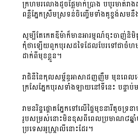
ក្រហម​រលោង​ដូច​ផ្លែ​មាក់ប្រាង​ បបូរ​មាត់​រាង
ពន្លឺ​ភ្នែក​ស្រឹម​ស្រទន់​​​ចិញ្ចើម​ទាំង​គូ​ខ្ទង់​
សូម្បីតែ​កេតឌីម៉ា​ក៏​មាន​អារម្មណ៍​ចុះចាញ់​និមិត្
កុំ​ថា​ឡើយ​ពួក​បុរស​ដទៃ​ដែល​បែរ​ទៅ​ជា​ចំហ​ម
ដាក់​ពី​មុខ​ខ្លួន។
រាជិនី​នៃ​កុលសម្ព័ន្ធ​អាសាដ​ញញឹម ​មុន​ពេល​ងើ
ក្រសែ​ភ្នែក​​បុរស​ទាំង​ឡាយ​នៅ​ទីនេះ បន្ទាប់
រាមនរិន្ទ​ផ្ដោត​ភ្នែក​ទៅ​លើ​ផ្ទៃ​មុខ​នារី​តូច​ទ
រូប​សម្រស់​នោះ​មិន​ខុស​ពី​ពេល​ប្រមាណ​៨ឆ្ន
ប្រទេស​​អូស្ត្រាលី​នោះ​ដែរ។