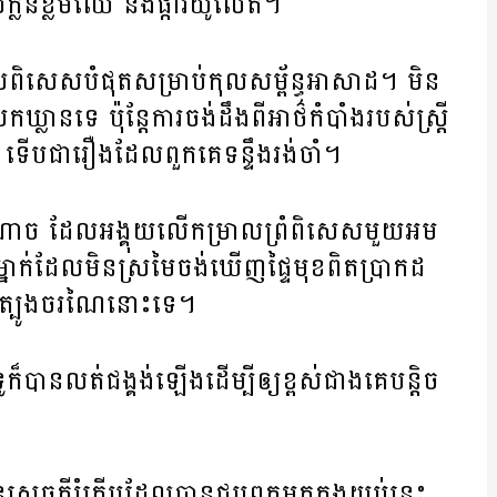
ក្លិន​ខ្លឹមឈើ និង​ផ្កា​វីយ៉ូលែត។
ល​ពិសេស​បំផុត​សម្រាប់​កុលសម្ព័ន្ធ​អាសាដ។ មិន​
ាន​ទេ ប៉ុន្តែ​ការ​ចង់​ដឹង​ពី​អាថ៌កំបាំង​របស់​ស្ត្រី​
ា​ ទើប​ជា​រឿង​ដែល​ពួកគេ​ទន្ទឹង​រង់ចាំ។
ន​អំណាច ដែល​អង្គុយ​លើ​កម្រាល​ព្រំ​ពិសេស​មួយ​អម​
ម្នាក់​ដែល​មិន​ស្រមៃ​ចង់​ឃើញ​ផ្ទៃ​មុខ​ពិត​ប្រាកដ​
យ​ត្បូង​ចរណៃ​នោះ​ទេ។
៏​បាន​លត់​ជង្គង់​ឡើង​ដើម្បី​ឲ្យ​ខ្ពស់​ជាង​គេ​បន្តិច​
ចក្ដី​រំភើប​ដែល​បាន​ជួប​ពួក​អ្នក​ក្នុង​យប់​នេះ