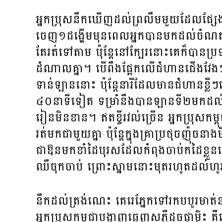
អ្នក​ប្រុស​នឹក​ឃើញ​ដល់​ព្រលឹម​មួយ​ដែល​ផ្សែង​អ
ចេញ​១ដង្ហើម​មុន​ពេល​អ្នក​បាន​មក​ដល់​ចំណត​ឡា
តែ​រត់​ទៅ​តាម​ ប៉ុន្តែ​នៅ​ក្បែរ​នោះ​គេ​ក៏​បាន​ប
ដំណាល​គ្នា។ បើ​ពឹង​ផ្អែក​លើ​ជំហាន​ជើង​វែងៗ​រប
ទាន់​ឡាន​នោះ ប៉ុន្តែ​នារី​ដែល​មាន​ជំហាន​ខ្លីៗ​ន
៤០​នាទី​ទៀត​ ទម្រាំ​នឹង​បាន​ឡាន​ទី២​មក​ដល់ 
រៀន​មិន​ខាន។ ឥត​ខ្ចី​រវល់​ច្រើន អ្នក​ប្រុស​កម្ពុ
រត់​មក​ជាមួយ​គ្នា ​ប៉ុន្តែ​ក្នុង​គ្រា​ប្រថុចញ៉ុច​នាង
ជា​ឱន​មក​ខាំ​ដៃ​បុរស​ដែល​កំពុង​ចាប់​ក​ដៃ​ខ្លួន​
ឈឺ​ចុកចាប់​ ព្រោះ​ស្នាម​នោះ​មុត​រហូត​ដល់​
នឹក​ដល់​ត្រង់​ណេះ​ គេ​រេ​ភ្នែក​ទៅ​រក​បបូរ​មាត់
អ្នក​ប្រុស​កម្ពុជា​បង្ហាញ​ធ្មេញ​ស​ភ្លឺ​ដូច​ផ្កា​ម្