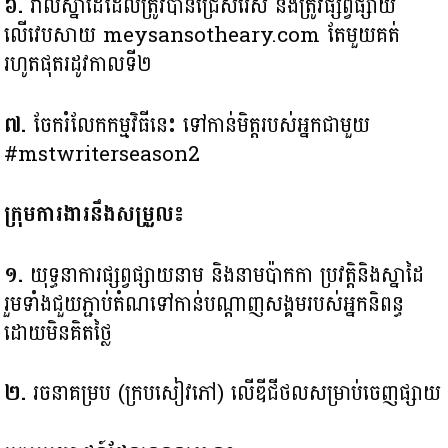
៦.
រាល់ស្នាដៃដែលត្រូវបានជ្រើសរើស នឹងត្រូវផ្សព្វផ្សាយ
លើវេបសាយ meysansotheary.com តែមួយគត់
រហូតផុតរដូវកាលទី២
៧.
ចែករំលែកកម្មវិធីនេះ ទៅកាន់មិត្តរបស់អ្នកជាមួយ
#mstwriterseason2
ក្រុមការងារនឹងសម្រួល៖
១.
យុទ្ធនាការផ្សព្វផ្សាយនាម និងនាមប៉ាកកា ប្រវត្តិនិងស្នាដៃ
រួមទាំងជួយភ្ជាប់តំណ​ទៅកាន់បណ្តាញសង្គម​របស់អ្នកនិពន្ធ
ដោយមិនគិតថ្លៃ
២.
រចនាគម្រប (ក្របសៀវភៅ) លើឌីជីថលសម្រាប់ចេញផ្សាយ