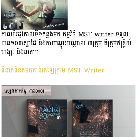
កាលពីរដូវកាលទី១កន្លងមក កម្មវិធី MST writer ទទួល
បាន១០៣ស្នាដៃ និងការបណ្ដុះបណ្ដាល ៣ក្រុម គឺក្រុមឥន្រ្ទីយ៍
ហង្សៈ និងនាគា។
ទំនាក់ទំនងមកកាន់តេឡេក្រាម MST Writer