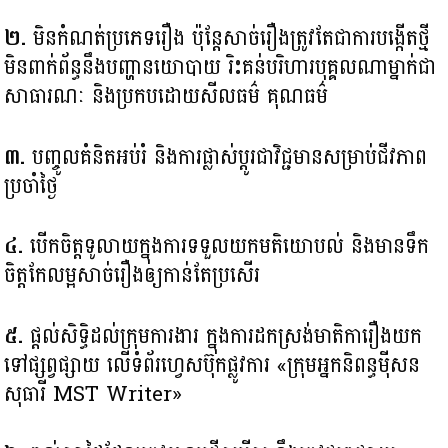
២​.
មិនកំណត់ប្រភេទរឿង ប៉ុន្តែសាច់រឿងត្រូវតែជាការបង្កើតថ្មី
មិនពាក់ព័ន្ធនឹងបញ្ហានយោបាយ រិះគន់បរិហារបុគ្គលណាម្នាក់ជា
សាធារណៈ និងប្រកបដោយសីលធម៌ គុណធម៌
៣.
បញ្ចូលគំនិតអប់រំ និងការផ្លាស់ប្តូរជាវិជ្ជមានសម្រាប់ជីវភាព
ប្រចាំថ្ងៃ
៤.
បើកចិត្តទូលាយក្នុងការទទួលយកមតិយោបល់ និងមានទឹក
ចិត្តកែលម្អសាច់រឿង​ឲ្យ​កាន់តែប្រសើរ
៥.
ផ្តល់សិទ្ធិដល់ក្រុមការងារ ក្នុងការដកស្រង់មាតិការឿងយក
ទៅផ្សព្វផ្សាយ លើទំព័រហ្វេសប៊ុកផ្លូវការ «ក្រុមអ្នកនិពន្ធម៉ីសន
សុធារី MST Writer»