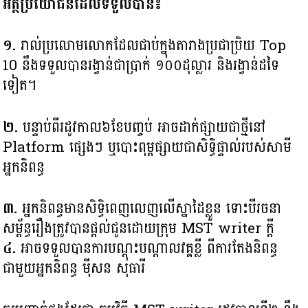
អត្ថប្រយោជន៍ដែលទទួលបាន៖
១.
រាល់ប្រលោមលោកដែលជាប់ក្នុងតារាងប្រជាប្រិយ Top
10 នឹងទទួលបានរង្វាន់ជាប្រាក់ ១០០ដុល្លារ និងរង្វាន់ដទៃ​
ទៀត។
២.
បន្ទាប់ពីរដូវកាល៦ខែបញ្ចប់ អាចដាក់ផ្សាយជាថ្មីនៅ
Platform ផ្សេងៗ ឬបោះពុម្ពផ្សាយជាសិទ្ធិផ្ទាល់របស់សាមី
អ្នកនិពន្ធ
៣.
អ្នកនិពន្ធមាន​សិទ្ធិពេញលេញលើស្នាដៃខ្លួន ទោះបី​រចនា
សម្ព័ន្ធរឿងត្រូវ​បានផ្តល់ជូនដោយក្រុម MST writer ក្ដី
៤.
អាចទទួលបានការបណ្ដុះបណ្ដាលវគ្គខ្លី ពីការតែងនិពន្ធ
ជាមួយអ្នកនិពន្ធ ម៉ីសន សុធារី