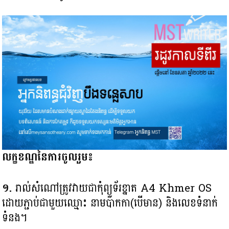
លក្ខខណ្ឌនៃការចូលរួម៖
១.
រាល់សំណៅត្រូវវាយជាកុំព្យូទ័រខ្នាត A4 Khmer OS
ដោយភ្ជាប់ជាមួយឈ្មោះ នាមប៉ាកកា(បើមាន) និងលេខទំនាក់
ទំនង។ ​