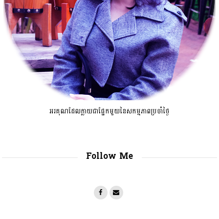
អរគុណដែលក្លាយជាផ្នែកមួយនៃសកម្មភាពប្រចាំថ្ងៃ
Follow Me