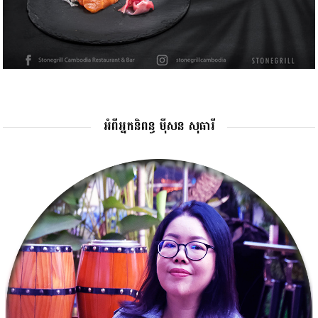
អំពីអ្នកនិពន្ធ ម៉ីសន សុធារី