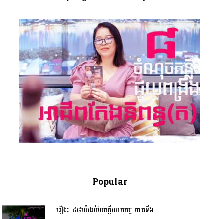
Popular
រឿង៖ ៤៨ម៉ោងបំបែកក្តីឃាតកម្ម ភាគទី៦