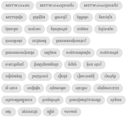
MSTWriterS1
MSTWriterរដូវកាលទី៤
MSTWriterរដូវកាលទី៥
MSTហ្វេនក្លឹប
កូនក្រមុំទី៧
ក្រុមសាមូរ៉ៃ
ចិត្តត្រួតត្រា
ចំណាប់ខ្មាំង
ថ្ងៃណាមួយ
ទសប៉ាកកា
ទំនុកភ្លេងស្នេហ៍
នាងនិងគេ
និរន្តរ៍អាល័យ
បុរសសម្លាកមុខ
បេះដូងមេគង្គ
ប្រលោមលោកម៉ីសនសុធារី
ប្រលោមលោកស៊ើបអង្កេត
ពេញនិយម
ភាគនិទានពេជ្របណ្ឌិត
ភាគនិទានស្នេហ៍
ភាពជាអ្នកដឹកនាំ
ភ្នំពេញអើយបងនឹកអូន
ម៉ានីយ៉ា
ម៉ីសន សុធារី
របៀបតែងនិពន្ធ
រូបខ្មៅស្រអាប់
រឿងរន្ធត់
រៀបការសងគំនុំ
រ៉េតសុភ័ក្រ
លី សុផាត
សន្សើមព្រឹក
សុបិនឆាបឆួល
សុភាប្រុស
សំណុំឯកសារZ22
ស្នេហាមេក្រុមបង្ហូរឈាម
ស្រទន់មន្តស្នេហ៍
ស្រលាញ់បងជ្រៅជាងសមុទ្រ
ស្វាមីចចក
ហង្សៈ​
អធិរាជបេះដូង
ឥន្រ្ទីយ៍
១០០១យប់