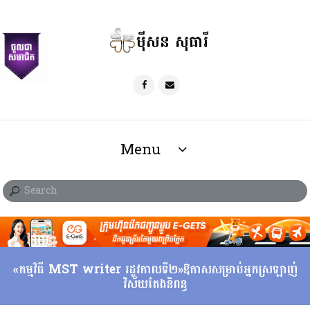
ម៉ីសន សុធារី
Menu
«កម្មវិធី MST writer រដូវកាលទី២»ឱកាសសម្រាប់អ្នកស្រឡាញ់
វិស័យតែងនិពន្ធ