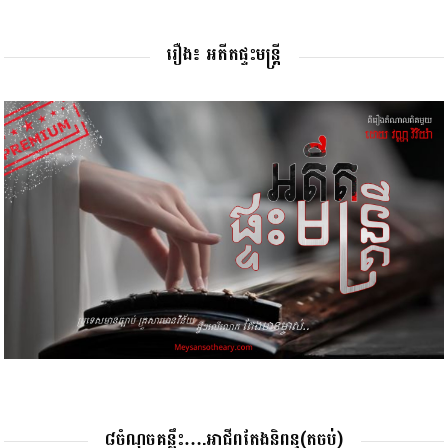
រឿង៖ អតីតផ្ទះមន្រ្តី
៨ចំណុចគន្លឹះ….អាជីពតែងនិពន្ធ(តចប់)