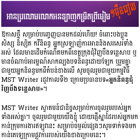
ឱកាសថ្មី សម្រាប់បញ្ចេញបានមកដល់ហើយ! ចំពោះបងប្អូន
សិស្ស និស្សិត កវីនិពន្ធ អ្នកស្រឡាញ់ការអាននិងសរសេរទាំង
អស់ ដែលមានដើមកំណើតមកពីខេត្តក្រុងជំុវិញបឹងទន្លេសាប ឬ
មានចំណាប់អារម្មណ៍សាកល្បងបទនិពន្ធដោយឡែក ឬរួមគ្នា
ជាមួយអ្នកនិពន្ធមកពីតំបន់ខាងលើ សូមចូលរួមជាមួយកម្មវិធី
MST Writer រដូវកាលទី២ ក្រោមប្រធានបទ
«អ្នកនិពន្ធជុំ
វិញបឹងទន្លេសាប»
។
MST Writer ស្វាគមន៍ជានិច្ចសម្រាប់ការចូលរួមរបស់អ្នក
ទាំងអស់គ្នា។ ចូលរួមជាមួយយើងខ្ញុំ ដោយផ្ញើស្នាដៃរបស់អ្នកមក
កាន់ក្រុមការងារឥឡូវនេះ សម្រាប់ចម្ងល់ផ្សេងៗសូមទាក់ទងមក
កាន់តេឡេក្រាមផ្លូវការរបស់យើងខាងក្រោមនេះ។