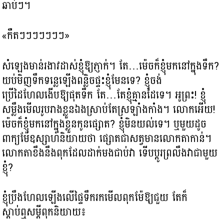
ឆាប់ៗ។
«កឺតៗៗៗៗៗៗៗ»
សំឡេងមាន់រងាវដាស់ខ្ញុំឱ្យភ្ញាក់។ តែ…ម៉េចក៏ខ្ញុំមកនៅក្នុងទឹក?
យប់មិញទឹកទន្លេឡើងពន្លិចផ្ទះខ្ញុំមែនទេ? ខ្ញុំចង់
ប្រើដៃហែលងើបឱ្យផុតទឹក តែ…តែខ្ញុំគ្មានដៃទេ។​ អូព្រះ! ខ្ញុំ
សម្លឹងមើលរូបរាងខ្លួនឯងស្រាប់តែស្រឡាំងកាំង។ លោកអើយ!
ម៉េចក៏ខ្ញុំមកនៅក្នុងខ្លួនកូនផ្សោត? ខ្ញុំមិនយល់ទេ។ ឬមួយដូច
ពាក្យម៉ែឧស្សាហ៍និយាយថា ផ្សោតជាសត្វមានលោកតាកាន់។
លោកតាខឹងនឹងពុកដែលដាក់មងជាប់វា ទើបប្តូរព្រលឹងវាជាមួយ
ខ្ញុំ?
ខ្ញុំប្រឹងហែលឡើងលើផ្ទៃទឹករកមើលពុកម៉ែឱ្យជួយ តែក៏
ស្តាប់ឮសម្តីពុកនិយាយ៖