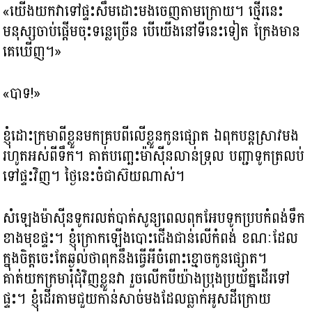
«យើងយកវាទៅផ្ទះសឹមដោះមងចេញតាមក្រោយ។ ថ្មើរនេះ
មនុស្សចាប់ផ្តើមចុះទន្លេច្រើន បើយើងនៅទីនេះទៀត ក្រែងមាន
គេឃើញ។»
«បាទ!»
ខ្ញុំដោះក្រមាពីខ្លួនមកគ្របពីលើខ្លួនកូនផ្សោត ឯពុកបន្តស្រាវមង
រហូតអស់ពីទឹក។ គាត់បញ្ឆេះម៉ាស៊ីនលាន់ទ្រុល បញ្ជាទូកត្រលប់
ទៅផ្ទះវិញ។ ថ្ងៃនេះចំជាស៊យណាស់។
សំឡេងម៉ាស៊ីនទូករលត់បាត់សូន្យពេលពុកអែបទូកប្របកំពង់ទឹក
ខាងមុខផ្ទះ។ ខ្ញុំក្រោកឡើងបោះជើងជាន់លើកំពង់ ខណៈដែល
ក្នុងចិត្តចេះតែឆ្ងល់ថាពុកនឹងធ្វើអីចំពោះខ្មោចកូនផ្សោត។
គាត់យកក្រមារុំជុំវិញខ្លួនវា រួចលើកបីយ៉ាងប្រុងប្រយ័ត្នដើរទៅ
ផ្ទះ។ ខ្ញុំដើរតាមជួយកាន់សាច់មងដែលធ្លាក់អូសដីក្រោយ