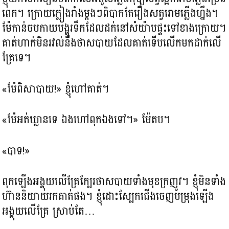
ពេក។ ក្រោយភ្លៀងរាំងម្តងៗពិបាកតែរឿងសត្វរោមភ្លើងហ្នឹង។
ម៉ែកាន់ចបកាយបង្ហូរទឹកដែលដក់នៅសំយ៉ាបផ្ទះទៅខាងក្រោយ។
គាត់ហាក់មិនរវល់នឹងថាសបាយដែលគាត់ទើបលើកមកដាក់លើ
គ្រែទេ។
«ម៉ែពិសាបាយ!» ខ្ញុំហៅគាត់។
«ម៉ែអត់ឃ្លានទេ ឯងហៅពុកឯងទៅ។» ម៉ែតប។
«បាទ!»
ពុកឡើងអង្គុយលើគ្រែក្បែរថាសបាយទាំងមុខក្រញូវ។ ខ្ញុំមិនទាំង
ហ៊ាននិយាយរកគាត់ផង។ ខ្ញុំដោះស្បែកជើងចេញបម្រុងឡើង
អង្គុយលើគ្រែ ស្រាប់តែ…