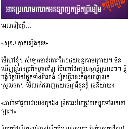
ពេលទៀបភ្លឺ…
«សុខៈ! ភ្ញាក់ឡើងកូន!»
ម៉ែហៅខ្ញុំ។ សំឡេងមាន់រងាវកឺតៗជួយបន្ទរតាមក្រោយ។ មិន
ឃើញខ្ញុំមានប្រតិកម្មតបវិញ ម៉ែយកដៃអង្រួនស្មាខ្ញុំស្រាលៗ។ ខ្ញុំ
បង្ខំចិត្តបើកភ្នែកទាំងមិនចង់ ដ្បិតថ្មើរនេះកំពុងពេញលក់
ស្រួលផង។ ម៉ែលូកដៃទាញភួយចេញពីខ្លួនខ្ញុំ រួចនិយាយ៖
«ឆាប់ទៅជួយដោះមងពុកឯង ព្រឹកនេះម៉ែត្រូវយកខ្នុរទៅលក់នៅ
ផ្សារ។»
ខ្ញុំយកដៃញីភ្នែកទាំងនៅសឺៗមិនទាន់ស្រឡះ តែក៏ក្រោកដើរទៅ