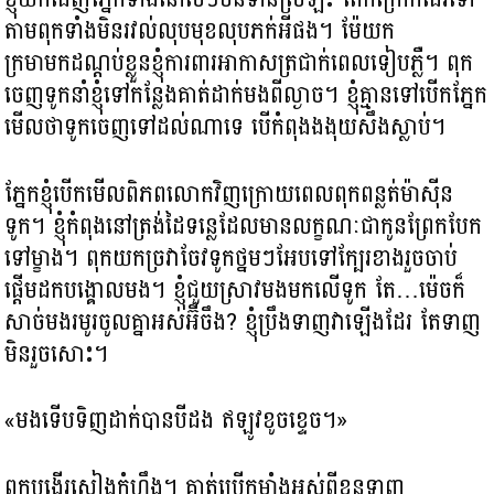
តាមពុកទាំងមិនរវល់លុបមុខលុបភក់អីផង។ ម៉ែយក
ក្រមាមកដណ្តប់ខ្លួនខ្ញុំការពារអាកាសត្រជាក់ពេលទៀបភ្លឺ។ ពុក
ចេញទូកនាំខ្ញុំទៅកន្លែងគាត់ដាក់មងពីល្ងាច។ ខ្ញុំគ្មានទៅបើកភ្នែក
មើលថាទូកចេញទៅដល់ណាទេ បើកំពុងងងុយសឹងស្លាប់។
ភ្នែកខ្ញុំបើកមើលពិភពលោកវិញក្រោយពេលពុកពន្លត់ម៉ាស៊ីន
ទូក។ ខ្ញុំកំពុងនៅត្រង់ដៃទន្លេដែលមានលក្ខណៈជាកូនព្រែកបែក
ទៅម្ខាង។ ពុកយកច្រវាចែវទូកថ្នមៗអែបទៅក្បែរខាងរួចចាប់
ផ្តើមដកបង្គោលមង។ ខ្ញុំជួយស្រាវមងមកលើទូក តែ…ម៉េចក៏
សាច់មងរមូរចូលគ្នាអស់អ៊ីចឹង? ខ្ញុំប្រឹងទាញវាឡើងដែរ តែទាញ
មិនរួចសោះ។
«មងទើបទិញដាក់បានបីដង ឥឡូវខូចខ្ទេច។»
ពុកបង្ហើរស្នៀងកំហឹង។ គាត់ប្រើកម្លាំងអស់ពីខ្លួនទាញ