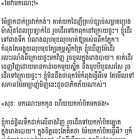
«ម៉ែវាមកណេះ!»
ម៉ែផ្អាកដាក់ច្រវាក់កង់។ គាត់យកដៃញីគ្រាប់ខ្សាច់សម្អាតប្រេង
ម៉ាស៊ីនដែលប្រឡាក់ដៃ រួចដើរទៅរកពុកនៅក្រោយផ្ទះ។ ខ្ញុំដើរ
ទៅពាងទឹក បំណងលុបមុខលុបមាត់ឱ្យអស់ពពឹកភ្នែក។
កំពុងតែអង្គុយលុបមុខក្បែរគុម្ភស្លឹកគ្រៃ ខ្ញុំឃើញម៉ែដើរ
រលះរលាំងពីក្រោយផ្ទះមកវិញ រួចចូលក្នុងរោងបាយ។ គាត់ដើរ
ចេញវិញដោយមានកាន់ចេកមួយស្និត និងធូបបីបួនសរសៃ រួច
ដើរទៅក្រោយផ្ទះ។ ខ្ញុំមិនដឹងថាពុកម៉ែកំពុងធ្វើអីទេ តែមើលទៅ
សភាពម៉ែអម្បាញ់មិញនេះដូចជាភិតភ័យណាស់។
«សុខៈ មកណេះមកកូន ហើយយកកាំបិតមកផង!»
ខ្ញុំកាន់ផ្តិលទឹកដាក់លើពាងវិញ រួចដើរទៅយកកាំបិតត្នោត
ក្នុងរោងបោយ។ ក្នុងចិត្តចេះតែគិតថា ម៉ែយកកាំបិតធ្វើអី? ឬក៏