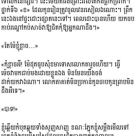
ទៅលក់នៅផ្សារ។ នេះម៉ែយឺតផងព្រោះរវល់តែកង់ធ្លាក់ច្រវាក់។
ថ្នាក់ទី៦ «ខ» ដែលកូនរៀនត្រូវចូលវេនរសៀលឯណោះ។ ព្រឹក
នេះឯងនៅផ្ទះដោះផ្សោតនេះទៅ។ ពេលដោះបានហើយ យកចប
កាប់រណ្តៅកប់សាច់វាឱ្យជិតកុំឱ្យអ្នកណាដឹង។»
«តែម៉ែខ្ញុំខ្លាច…»
«កុំខ្លាចអី! ម៉ែដុតធូបសុំខមាទោសលោកតារួចហើយ។​ ធ្វើ
ម៉េចវាមកជាប់មងដោយខ្លួនឯង មិនមែនយើងចង់
ដាក់យកវាឯណា។ លោកតាគាត់មិនប្រកាន់កូនចាបកូនព្រាបមិន
ដឹងអីទេ។»
«បាទ!»
ខ្ញុំឆ្លើយកំបុតឆ្កុយទាំងសូញសាញ ខណៈភ្នែកខ្ញុំសម្លឹងមើលទៅ