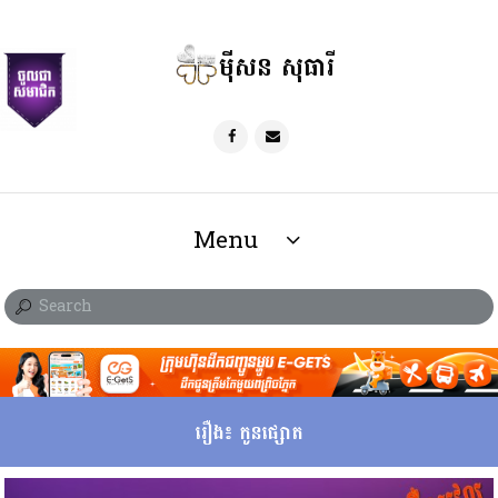
ម៉ីសន សុធារី
Menu
រឿង៖ កូនផ្សោត