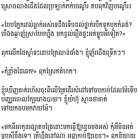
ស្រោចលាងជើងដែលប្រឡាក់ភក់បណ្តើរ តបពុកវិញបណ្តើរ៖
«បែបភ្នែករវល់ធ្លាក់អស់ទេដឹងទើបដល់ថ្នាក់បើកទូកបុកកំពង់?
បើឯងឆ្ងាញ់ស្រាបែបហ្នឹង មកខ្វល់រឿងផ្ទះអត់ម្ហូបអីទៀត?»
ពុកលើកដៃស្តាំទះរនាបគ្រែលាន់ផាំង។ ខ្ញុំញ័រជើងទ្រើកៗ។
«កុំខ្លាំងដៃពេក!» ពុកស្រែកគំហក។
ខ្ញុំឃើញគាត់រហ័សចុះពីលើគ្រែដើរសំដៅទៅចបកាប់ដែលម៉ែទើប
បញ្ឈរចោលក្បែររោងបាយ។ ខ្ញុំយំហ៊ូ ស្មានថាគាត់
ទៅយកចបមកវាយម៉ែ។
«មកពីអាកូនផ្សោតចង្រៃនោះមកធ្វើឱ្យខ្ទេចមងអស់ កុំអីមិនអត់
ម្ហូបស៊ីចឹងទេ។ ត្រីហ្នឹងនៅណា អញកាប់ឱ្យខ្ទេច។» ពុកនិយាយ