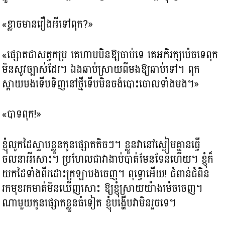
«ខ្លាចមានរឿងអីទៅពុក?»
«ផ្សោតជាសត្វកម្រ គេហាមមិនឱ្យចាប់ទេ គេអភិរក្សម៉េចទេពុក
មិនសូវច្បាស់ដែរ។ ឯងឆាប់ស្រាយពីមងឱ្យឆាប់ទៅ។ ពុក
ស្តាយមងទើបទិញនៅថ្មីទើបមិនចង់បោះចោលទាំងមង។»
«បាទពុក!»
ខ្ញុំលូកដៃស្ទាបខ្លួនកូនផ្សោតតិចៗ។ ខ្លួនវានៅស្ងៀមគ្មានធ្វើ
ចលនាអីសោះ។ ប្រហែលជាវាងាប់បាត់មែនទែនហើយ។ ខ្ញុំក៏
យកដៃទាំងពីរដោះក្រឡាមងចេញ។ ពុទ្ធោអើយ! ជំពាន់ជំពិន
រកមុខរកមាត់មិនឃើញសោះ ឱ្យខ្ញុំស្រាយយ៉ាងម៉េចចេញ។
ណាមួយកូនផ្សោតខ្លួនធំទៀត ខ្ញុំបង្ហើបវាមិនរួចទេ។