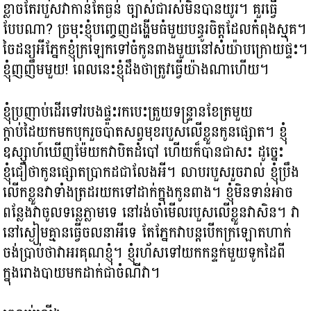
ខ្លាចតែរបួសវាកាន់តែធ្ងន់ ច្បាស់ជារស់មិនបានយូរ។​ គួរធ្វើ
បែបណា? ច្រមុះខ្ញុំបញ្ចេញដង្ហើមធំមួយបន្ធូរចិត្តដែលកំពុងស្មុគ។
ចៃដន្យអីភ្នែកខ្ញុំក្រឡេកទៅចំកូនពាងមួយនៅសំយ៉ាបក្រោយផ្ទះ។
ខ្ញុំញញឹមមួយ! ពេលនេះខ្ញុំដឹងថាត្រូវធ្វើយ៉ាងណាហើយ។
ខ្ញុំប្រញាប់ដើរទៅរបងផ្ទះរកបេះត្រួយទន្ទ្រានខែត្រមួយ
ក្តាប់ដៃយកមកបុករួចប៉ាតសព្វមុខរបួសលើខ្លួនកូនផ្សោត។ ខ្ញុំ
ឧស្សាហ៍ឃើញម៉ែយកវាបិតដំបៅ ហើយក៏បានជាសះ ដូច្នេះ
ខ្ញុំជឿថាកូនផ្សោតប្រាកដជាលែងអី។ លាបរបួសរួចរាល់ ខ្ញុំប្រឹង
លើកខ្លួនវាទាំងត្រដរយកទៅដាក់ក្នុងកូនពាង។ ខ្ញុំមិនទាន់អាច
ពន្លែងវាចូលទន្លេភ្លាមទេ នៅរង់ចាំមើលរបួសលើខ្លួនវាសិន។ វា
នៅស្ងៀមគ្មានធ្វើចលនាអីទេ តែភ្នែកវាបន្តបើកក្រឡោតហាក់
ចង់ប្រាប់ថាវាអរគុណខ្ញុំ។ ខ្ញុំរហ័សទៅយកកន្ទក់មួយទូកដៃពី
ក្នុងរោងបាយមកដាក់ជាចំណីវា។