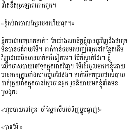
ទាំងខឹងច្រឡោតតោតតូង។
«ខ្ញុំកប់វាចោលក្បែររបងហើយពុក។»
ខ្ញុំតបដោយកុហកគាត់។ តែយ៉ាងណាចិត្តខ្ញុំបានធូរវិញដឹងថាពុក
មិនបានចង់វាយម៉ែ។ គាត់កាន់ចបមកបញ្ឈរទុកនៅកន្លែងដើម
វិញដោយមិនមានមាត់កអីទៀតទេ។ ម៉ែក៏ស្ងាត់ដែរ។ ខ្ញុំ
លើកថាសបាយទៅទុកក្នុងរោងវិញ។ ម៉ែដើរចូលមករកខ្ញុំដោយ
មានកាន់ត្រួយរាំងសាបមួយដៃផង។ គាត់បើកគម្របថាសបាយ
ដាក់ត្រួយរាំងក្នុងចានក្បែរចានផ្អក រួចនិយាយមកខ្ញុំទាំងមុខ
ស្រងូត៖
«ហូបបាយទៅកូន! ចាំស្អែកសឹមម៉ែទិញម្ហូបឆ្ងាញ់!»
«បាទម៉ែ!»