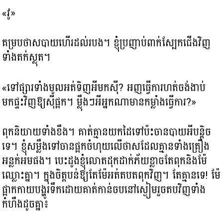
«វូ»
គម្របថាសបាយហើរដល់របង។ ខ្ញុំប្រញាប់ពាក់ស្បែកជើងវិញ
ទាំងតក់ស្លុត។
«ទៅផ្សារទាំងមូលអត់ទិញអីមកស៊ី? អញធ្វើការហត់ចង់ងាប់
មកផ្ទះវិញឱ្យស៊ីផ្អក។ ម្ល៉ឹងៗអីអ្នកណាមានកម្លាំងធ្វើការ?»
ពុកនិយាយទាំងខឹង។ គាត់គ្មានយកដៃទៅប៉ះចានបាយអីបន្តិច
ទេ។ ខ្ញុំសម្លឹងទៅចានផ្អកចំហុយលើថាសដែលគ្មានទាំងគ្រឿង
អន្លក់អមផង។ បេះដូងខ្ញុំលោតដុកដាក់ភ័យខ្លាចតែពុកនិងម៉ែ
ឈ្លោះគ្នា។ ក្នុងចិត្តបន់ឱ្យតែម៉ែអត់តបតពុកវិញ​។ តែគ្មានទេ! ម៉ែ
ផ្អាកកាយបង្ហូរទឹកដោយគាត់កាន់ចបនៅស្ងៀមរួចតបវិញទាំង
កំហឹងដូចគ្នា៖