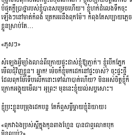
បំផុតក្តីប្រាថ្នារបស់ខ្ញុំបានសម្រេចហើយ។ ខ្ញុំហក់ដំលេងទឹកចុះ
ឡើងៗនៅមាត់កំពង់ ត្រេកអរនឹងពុកម៉ែ។ កំពុងតែសប្បាយភ្លេច
ខ្លួនស្រាប់តែ…
«ភូសៗ»
សំឡេងអ្វីម្យ៉ាងលាន់ពីក្រោយផ្ទះដាស់ខ្ញុំឱ្យភ្ញាក់។ ខ្ញុំបើកភ្នែក
មើលជុំវិញខ្លួន។ អ្ហាក! ម៉េចក៏ខ្ញុំមកដេកនៅផ្ទះចាស់? ចុះផ្ទះថ្មី
ដែលពុកម៉ែទើបលើកនោះទៅណាបាត់ហើយ? មិនអស់ចិត្តខ្ញុំក៏
ក្រោកអង្គុយមើល។ អូព្រះ! មុននេះខ្ញុំយល់សប្តសោះ។
ខ្ញុំប្រះខ្លួនបម្រុងដេកបន្ត តែក៏ឮសម្តីម្តាយខ្ញុំនិយាយ៖
«ពុកវាឯងប្រស់ស្អីក្នុងកូនពាងហ្មែន បានជាឮលោតបុក
មិនឈប់?»