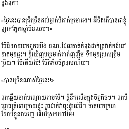
ខ្នងពុក។
«ថ្ងៃនេះបានត្រីច្រើនដល់ថ្នាក់បីដាក់ក្រមាផង។ អ៊ីចឹងតើបានជាខ្ញុំ
ញាក់ភ្នែកស្តាំមិនឈប់។»
ម៉ែនិយាយមកពួកយើង ខណៈដែលគាត់កំពុងដាក់ច្រវាក់កង់នៅ
ខាងមុខផ្ទះ។ ខ្ញុំឃើញបបូរមាត់គាត់ញញឹម ទឹកមុខស្រស់ប្រឹម
ប្រិយ។ ម៉ែអើយម៉ែ! ម៉ែរំភើបចិត្តខុសហើយ។
«បានច្រើនណាស់ថ្ងៃនេះ!»
ពុកឆ្លើយចាក់បណ្តោយតាមម៉ែ។ ខ្ញុំនឹកសើចក្នុងចិត្តតិចៗ។​ ពុកបី
ខ្មោចត្រីទៅក្រោយផ្ទះ រួចដាក់វាចុះផ្ទាល់ដី។ គាត់យកក្រមា
ដែលរុំខ្លួនវាចេញ ទើបស្រែកហៅម៉ែ៖