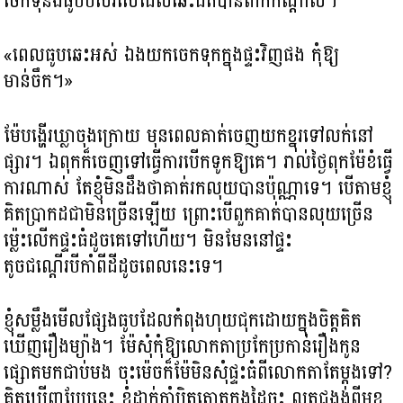
ចេកទុំនិងធូបបីសរសៃដែលឆេះជិតបានពាក់កណ្តាល។
«ពេលធូបឆេះអស់ ឯងយកចេកទុកក្នុងផ្ទះវិញផង កុំឱ្យ
មាន់ចឹក។»
ម៉ែបង្ហើរឃ្លាចុងក្រោយ មុនពេលគាត់ចេញយកខ្នុរទៅលក់នៅ
ផ្សារ។​ ឯពុកក៏ចេញទៅធ្វើការបើកទូកឱ្យគេ។ រាល់ថ្ងៃពុកម៉ែខំធ្វើ
ការណាស់ តែខ្ញុំមិនដឹងថាគាត់រកលុយបានប៉ុណ្ណាទេ។ បើតាមខ្ញុំ
គិតប្រាកដជាមិនច្រើនឡើយ ព្រោះបើពួកគាត់បានលុយច្រើន
ម៉្លេះលើកផ្ទះធំដូចគេទៅហើយ។ មិនមែននៅផ្ទះ
តូចជណ្តើរបីកាំពីដីដូចពេលនេះទេ។
ខ្ញុំសម្លឹងមើលផ្សែងធូបដែលកំពុងហុយជុកដោយក្នុងចិត្តគិត
ឃើញរឿងម្យ៉ាង។ ម៉ែសុំកុំឱ្យលោកតាប្រកែប្រកាន់រឿងកូន
ផ្សោតមកជាប់មង ចុះម៉េចក៏ម៉ែមិនសុំផ្ទះធំពីលោកតាតែម្តងទៅ?
គិតឃើញបែបនេះ ខ្ញុំដាក់កាំបិតត្នោតក្នុងដៃចុះ លុតជង្គង់ពីមុខ