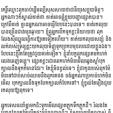
កេរ្តិ៍ឈ្មោះពុកចាប់ផ្តើមល្បីសុសសាយថាជារីរបុរសខ្លុយទិព្វ។
អ្នកណាៗក៏ស្គាល់គាត់ថា គាត់អាចផ្លុំខ្លុយបញ្ជាផ្សោតបាន។
ក្រៅពីគាត់ គ្មានអ្នកណាអាចធ្វើបែបនេះបានទេ។ គាត់រកលុយ
បានច្រើនជាងមុនឆ្ងាយ។ ខ្ញុំឮអ្នកបើកទូកខ្លះនិយាយថា ពុក
លែងស៊ីឈ្នួលធ្វើការឱ្យគេទៀតហើយ។​ គាត់យកលុយសន្សំ និង
លក់របស់ទ្រព្យខ្លះយកលុយទិញទូកប្រកបមុខរបរដោយខ្លួនឯង។
បែបនេះខ្ញុំរឹតតែត្រូវជួយគាត់ទៀត។ ខ្ញុំនាំបក្ខពួកផ្សោតមកហក់
លេងពេញទន្លេ។ ផ្សោតខ្លះជោរពេកហក់មិនមើលឆ្វេងស្តាំបុក
ក្បាលនឹងទូកក៏មានដែរ។ តែខ្ញុំមិនខ្វល់ទេ។ ខ្ញុំជាកូនរបស់ពុកម៉ែ
មិនទៅជាប់សាច់ឈាមនឹងពួកគេផង ចង់អ្នកណាប្រកាច់ហក់មិន
មើល បុកក្បាលនឹងទូកបែកក្បាលក៏បែកទៅ។ ខ្ញុំខ្វល់តែរឿងជួយ
រកលុយឱ្យពុកទេ។
អ្នកទេសចរនាំគ្នាមកជិះទូកមើលផ្សោតភ្លូកទឹកភ្លូកដី។ រំលងតែ
ប៉ុន្មានខែពុកម៉ែលើកផ្ទះធំប៉ុនណាណី។ ខ្ញុំសប្បាយចិត្តណាស់ ទី