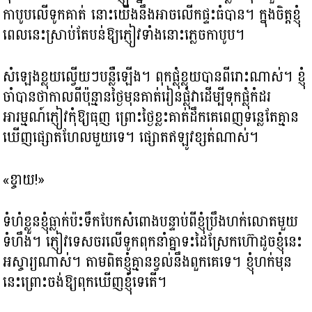
កាបូបលើទូកគាត់ ​នោះយើងនឹងអាចលើកផ្ទះធំបាន។ ក្នុងចិត្តខ្ញុំ
ពេលនេះស្រាប់តែបន់ឱ្យភ្ញៀវទាំងនោះភ្លេចកាបូប។
សំឡេងខ្លុយល្វើយៗបន្លឺឡើង។​ ពុកផ្លុំខ្លុយបានពីរោះណាស់។ ខ្ញុំ
ចាំបានថាកាលពីប៉ុន្មានថ្ងៃមុនគាត់រៀនផ្លុំវាដើម្បីទុកផ្លុំកំដរ
អារម្មណ៍ភ្ញៀវកុំឱ្យធុញ ព្រោះថ្ងៃខ្លះគាត់ដឹកគេពេញទន្លេតែគ្មាន
ឃើញផ្សោតហែលមួយទេ។ ផ្សោតឥឡូវខ្សត់ណាស់។
«ខ្ចាយ!»
ទំហំខ្លួនខ្ញុំធ្លាក់ប៉ះទឹកបែកសំពោងបន្ទាប់ពីខ្ញុំប្រឹងហក់លោតមួយ
ទំហឹង។ ភ្ញៀវទេសចរលើទូកពុកនាំគ្នាទះដៃស្រែកហ៊ោដូចខ្ញុំនេះ
អស្ចារ្យណាស់។ តាមពិតខ្ញុំគ្មានខ្វល់នឹងពួកគេទេ។ ខ្ញុំហក់មុន
នេះព្រោះចង់ឱ្យពុកឃើញខ្ញុំទេតើ។