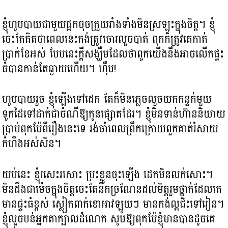
ខ្ញុំហូបបាយជាមួយផ្អកចុចត្រួយរាំងទាំងមិនស្រឡះក្នុងចិត្ត។ ខ្ញុំ
ចេះតែគិតថាពេលនេះកង់ត្រូវចោរលួចបាត់ ពុកក៏ត្រូវគេកាត់
ប្រាក់ខែអស់ បែបនេះក្តីសង្ឃឹមដែលថាពួកយើងនឹងអាចលើកផ្ទះ
ធំបានកាន់តែឆ្ងាយហើយ។ ហ៊ឹម!
ហូបបាយរួច ខ្ញុំឡើងទៅដេក តែក៏មិនភ្លេចលួចយកកន្ទក់មួយ
ទូកដៃទៅដាក់ជាចំណីឱ្យកូនផ្សោតដែរ។ ខ្ញុំមិនទាន់ហ៊ាននិយាយ
ប្រាប់ពុកម៉ែពីរឿងនេះទេ រង់ចាំពេលព្រឹកក្រោយពួកគាត់រំសាយ
កំហឹងអស់សិន។
យប់នេះ ខ្ញុំរសេះរសោះ ប្រះខ្លួនចុះឡើង ដេកមិនលក់សោះ។
មិនដឹងជាម៉េចក្នុងចិត្តចេះតែនឹកច្រណែនដល់មិត្តរួមថ្នាក់ដែលគេ
មានផ្ទះធំខ្ពស់ ស្លៀកពាក់ខោអាវឡូយៗ មានកង់ល្អជិះទៅរៀន។
ខ្ញុំលួចបន់អ្នកតាក្បាលដំណេក សូមឱ្យពុកម៉ែខ្ញុំមានបានដូចគេ