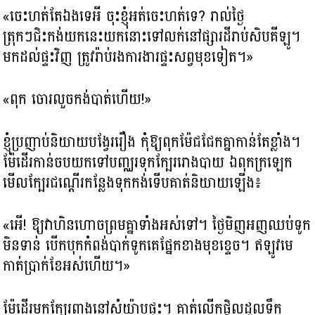
«ចេះហត់តែឯងទេអី ចុះខ្ញុំអត់ចេះហត់ទេ? រាល់ថ្ងៃ
ត្រុកៗជិះកង់យកនេះយកនោះទៅលក់នៅផ្សារដីរាប់សិបគីឡូ។
មកដល់ផ្ទះវិញ​ ត្រូវរ៉ាប់រងការងារផ្ទះសព្វមុខទៀត។»
«ពុក ចោរលួចកង់បាត់ហើយ!»
ខ្ញុំប្រញាប់និយាយបង្វែររឿង កុំឱ្យពុកម៉ែជជែកគ្នាកាន់តែខ្លាំង។​
ម៉ែដើរកាន់ចបយកទៅបញ្ឈរទុកក្បែររោងបាយ ឯពុកក្រឡេក
មើលក្បែរជណ្តើរកន្លែងទុកកង់ទើបគាត់និយាយឡើង៖
«អើ! ឱ្យវាហិនហោចព្រមគ្នាទាំងអស់ទៅ។ ថ្ងៃមិញអញឈប់ទូក
មិនទាន់ បើកបុកកំពង់បាក់ទូកគេផ្នែកខាងមុខខ្ទេច។ ឥឡូវមេ
កាត់ប្រាក់ខែអស់ហើយ។»
ម៉ែដើរមកក្បែរពាងនៅសំយ៉ាបផ្ទះ។ គាត់លើកផ្តិលដួលទឹក