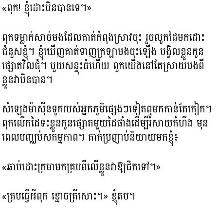
«ពុក! ខ្ញុំដោះមិនបានទេ។»
ពុកទម្លាក់សាច់មងដែលគាត់កំពុងស្រាវចុះ រួចលូកដៃមកដោះ
ជំនួសខ្ញុំ។​ ខ្ញុំឃើញគាត់ទាញក្រឡាមងចុះឡើង បង្វិលខ្លួនកូន
ផ្សោតវិលជុំ។ មួយសន្ទុះធំហើយ ពួកយើងនៅតែស្រាយមងពី
ខ្លួនវាមិនបាន។
សំឡេងម៉ាស៊ីនទូករបស់អ្នកភូមិផ្សេងៗទៀតឮមកកាន់តែកៀក។
ពុកលើកដៃទះខ្លួនកូនផ្សោតមួយដៃផាំងដើម្បីរំសាយកំហឹង មុន
ពេលបញ្ឈប់សកម្មភាព។ គាត់ប្រញាប់និយាយមកខ្ញុំ៖
«ឆាប់ដោះក្រមាមកគ្របពីលើខ្លួនវាឱ្យជិតទៅ។»
«គ្របធ្វើអីពុក ខ្មោចត្រីសោះ។» ខ្ញុំតប។