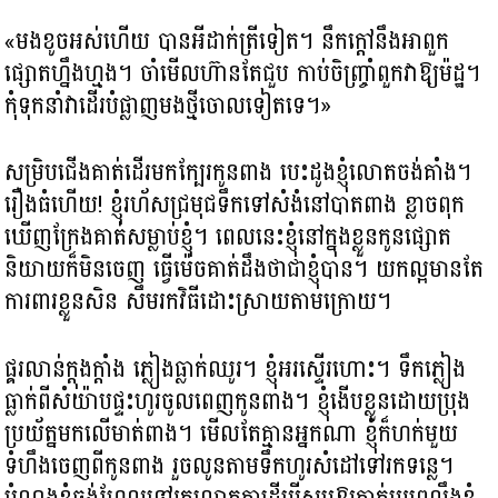
«មងខូចអស់ហើយ បានអីដាក់ត្រីទៀត។ នឹកក្តៅនឹងអាពួក
ផ្សោតហ្នឹងហ្មង។ ចាំមើលហ៊ានតែជួប កាប់ចិញ្ច្រាំពួកវាឱ្យម៉ដ្ឋ។
កុំទុកនាំវាដើរបំផ្លាញមងថ្មីចោលទៀតទេ។»
សម្រិបជើងគាត់ដើរមកក្បែរកូនពាង បេះដូងខ្ញុំលោតចង់គាំង។
រឿងធំហើយ! ខ្ញុំរហ័សជ្រមុជទឹកទៅសំងំនៅបាតពាង ខ្លាចពុក
ឃើញក្រែងគាត់សម្លាប់ខ្ញុំ។ ​ពេលនេះខ្ញុំនៅក្នុងខ្លួនកូនផ្សោត
និយាយក៏មិនចេញ ធ្វើម៉េចគាត់ដឹងថាជាខ្ញុំបាន។ យកល្អមានតែ
ការពារខ្លួនសិន សឹមរកវិធីដោះស្រាយតាមក្រោយ។
ផ្គរលាន់ក្តុងក្តាំង ភ្លៀងធ្លាក់ឈូរ។ ខ្ញុំអរស្ទើរហោះ។ ទឹកភ្លៀង
ធ្លាក់ពីសំយ៉ាបផ្ទះហូរចូលពេញកូនពាង។ ខ្ញុំងើបខ្លួនដោយប្រុង
ប្រយ័ត្នមកលើមាត់ពាង។ មើលតែគ្មានអ្នកណា ខ្ញុំក៏ហក់មួយ
ទំហឹងចេញពីកូនពាង រួចលូនតាមទឹកហូរសំដៅទៅរកទន្លេ។
បំណងខ្ញុំចង់ហែលទៅរកលោកតាដើម្បីសូមឱ្យគាត់ប្តូរព្រលឹងខ្ញុំ