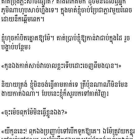
គាត់ប្រុងភ្លះសាច់ផ្សោត? តាំងពីកើតមក ដូចមិនដែលឮអ្នក
ភូមិណាហូបសាច់ហ្នឹងទេ។ ក្នុងមាត់ខ្ញុំចាប់ប្រែជាភ្លាវមួយរំពេច
ដោយនឹកឆ្អើមពេក។
ខ្ញុំហុចកាំបិតត្នោតឱ្យម៉ែ។ គាត់ប្រាប់ខ្ញុំឱ្យកាន់វាជាប់ក្នុងដៃ​ រួច
បង្គាប់បន្ថែម៖
«កូនឯងកាត់សាច់វាចោលខ្លះទើបដោះចេញពីមងបាន។»
និយាយត្រង់ ខ្ញុំមិនចង់ធ្វើតាមគាត់ទេ ត្រីប៉ុនណាណីមិនមែន
ងាយកាត់ឯណា។ បែបនេះខ្ញុំក៏សួរបកទៅគាត់វិញ៖
«ចុះម៉េចពុកម៉ែមិនធ្វើខ្លួនឯង?»
«យីកូននេះ! ពុកឯងប្រញាប់ទៅបើកទូកឱ្យគេ។ ឯម៉ែត្រូវយកខ្នុរ