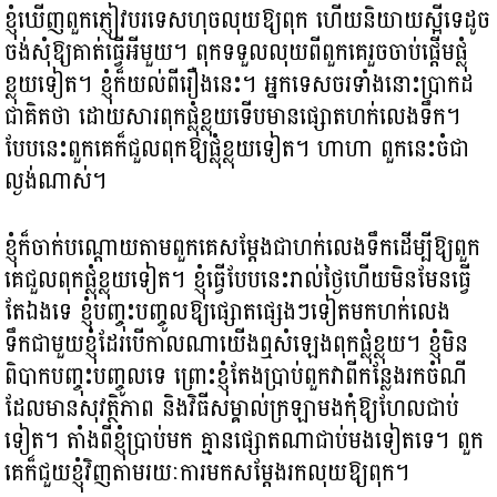
ខ្ញុំឃើញពួកភ្ញៀវបរទេសហុចលុយឱ្យពុក ហើយនិយាយស្អីទេដូច
ចង់សុំឱ្យគាត់ធ្វើអីមួយ។ ពុកទទួលលុយពីពួកគេរួចចាប់ផ្តើមផ្លុំ
ខ្លុយទៀត។ ខ្ញុំក៏យល់ពីរឿងនេះ។ អ្នកទេសចរទាំងនោះប្រាកដ
ជាគិតថា ដោយសារពុកផ្លុំខ្លុយទើបមានផ្សោតហក់លេងទឹក។
បែបនេះពួកគេក៏ជួលពុកឱ្យផ្លុំខ្លុយទៀត។ ហាហា ពួកនេះចំជា
ល្ងង់ណាស់។
ខ្ញុំក៏ចាក់បណ្តោយតាមពួកគេសម្តែងជាហក់លេងទឹកដើម្បីឱ្យពួក
គេជួលពុកផ្លុំខ្លុយទៀត។ ខ្ញុំធ្វើបែបនេះរាល់ថ្ងៃហើយមិនមែនធ្វើ
តែឯងទេ ខ្ញុំបញ្ចុះបញ្ចូលឱ្យផ្សោតផ្សេងៗទៀតមកហក់លេង
ទឹកជាមួយខ្ញុំដែរបើកាលណាយើងឮសំឡេងពុកផ្លុំខ្លុយ។ ខ្ញុំមិន
ពិបាកបញ្ចុះបញ្ចូលទេ ព្រោះខ្ញុំតែងប្រាប់ពួកវាពីកន្លែងរកចំណី
ដែលមានសុវត្ថិភាព និងវិធីសម្គាល់ក្រឡាមងកុំឱ្យហែលជាប់
ទៀត។ តាំងពីខ្ញុំប្រាប់មក គ្មានផ្សោតណាជាប់មងទៀតទេ។ ពួក
គេក៏ជួយខ្ញុំវិញតាមរយៈការមកសម្តែងរកលុយឱ្យពុក។