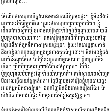
ព្រលប់ឡើង…
ម៉ែលើកថាសបាយពីក្នុងរោងមកដាក់លើគ្រែមុខផ្ទះ។ ខ្ញុំមិនដឹងថា
ល្ងាចនេះម៉ែធ្វើម្ហូបអីទេ ព្រោះថាសបាយគ្របគម្របជិត។ ខ្ញុំ
ដើរទៅកាច់ស្លឹកមៀននៅចំហៀងផ្ទះទាំងក្នុងចិត្តព្យាយាមទាយពី
ម្ហូបក្នុងថាសបាយនោះ។ ពុកស្លៀកក្រមាដើរពីក្រោយផ្ទះមកវិញ
បន្ទាប់ពីគាត់ងូតទឹកពាងក្រោយផ្ទះរួច។​ ខ្ញុំចេះតែបារម្ភខ្លាចគាត់
ដឹងថាខ្ញុំលាក់កូនផ្សោតក្នុងកូនពាងតូចក្បែរនោះ។ មិនមែនខ្ញុំចង់
លាក់នឹងពុកម៉ែទេ តែថ្ងៃនេះពួកគាត់មួរម៉ៅពេក ខ្ញុំរកប្រាប់មិន
កើត។ ព្រឹកមិញចោរលួចកង់ម៉ែនៅផ្សារបាត់។ ម៉ែជិះ
ម៉ូតូឌុបត្រលប់មកផ្ទះវិញទាំងយំសស្រាក់។ គាត់ស្តាយរបស់រហូត
មិនរវល់ធ្វើបាយថ្ងៃត្រង់ផង។ ថ្ងៃមិញមុនទៅរៀនខ្ញុំហូបបាយផ្ទះ
អាចក់អ្នកជិតខាងខ្ញុំទេ។ ឯពុកវិញមិនដឹងថាមានរឿងអីដែរ តែ
តាំងពីគាត់មកដល់ផ្ទះ ទឹកមុខគាត់មាំខ្លាំងគួរឱ្យខ្លាច។
ខ្ញុំយកមែកមៀនបំពាក់លើអំពូលភ្លើងកុំឱ្យសត្វល្អិតរោមភ្លើងច្រើន