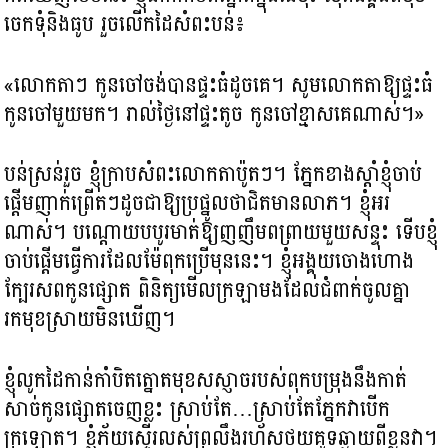
ចេកទុំនិងធូប រួចលើកដៃសំពះបន់៖
«លោកតាៗ កូនចៅចង់បានផ្ទះធំដូចគេ។ សូមលោកតាឱ្យផ្ទះធំ
កូនចៅមួយមក។ រាល់ថ្ងៃនៅផ្ទះតូច កូនចៅខ្មាសគេណាស់។»
បន់ស្រន់រួច ខ្ញុំក្រាបសំពះលោកតាប៉ូតៗ។ ភ្នែកខាងស្តាំខ្ញុំចាប់
ផ្តើមញាក់ព្រើតៗដូចជាឱ្យប្រផ្នូលថាជិតមានលាភ។​ ខ្ញុំអរ
ណាស់។ បណ្តោយបបូរមាត់ឱ្យញញឹមពព្រាយមួយសន្ទុះ ទើបខ្ញុំ
ចាប់ផ្តើមធ្វើការដែលម៉ែពុកប្រើមុននេះ។ ខ្ញុំអង្គុយចោងហោង
ក្បែរសពកូនផ្សោត ពិនិត្យមើលក្រឡាមងដែលជំពាក់ចូលគ្នា
រកមុខស្រាយមិនឃើញ។
ខ្ញុំលូកដៃកាន់កាំបិតត្នោតមុខសស្ញាចរបស់ពុកបម្រុងនឹងកាត់
សាច់កូនផ្សោតចេញខ្លះ ស្រាប់តែ…ស្រាប់តែភ្នែកវាបើក
ក្រឡោត។ ខ្ញុំភ័យស្ទើរលស់ព្រលឹងរហ័សថយគូទឆ្ងាយពីខ្លួនវា។