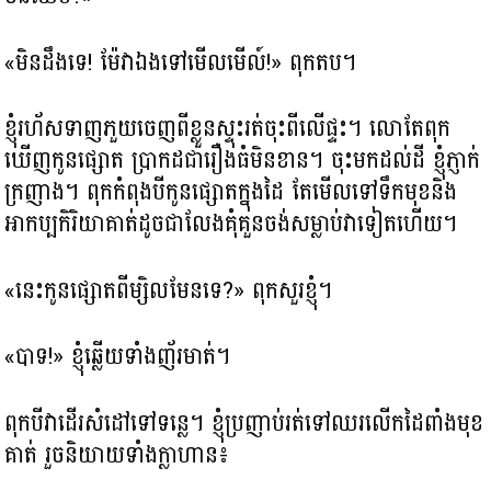
«មិនដឹងទេ! ម៉ែវាឯងទៅមើលមើល៍!» ពុកតប។
ខ្ញុំរហ័សទាញភួយចេញពីខ្លួនស្ទុះរត់ចុះពីលើផ្ទះ។​ លោតែពុក
ឃើញកូនផ្សោត​ ប្រាកដជារឿងធំមិនខាន។​ ចុះមកដល់ដី ខ្ញុំភ្ញាក់
ក្រញាង។​ ពុកកំពុងបីកូនផ្សោតក្នុងដៃ តែមើលទៅទឹកមុខនិង
អាកប្បកិរិយាគាត់ដូចជាលែងគុំគួនចង់សម្លាប់វាទៀតហើយ។​
«នេះកូនផ្សោតពីម្សិលមែនទេ?» ពុកសួរខ្ញុំ។
«បាទ!» ខ្ញុំឆ្លើយទាំងញ័រមាត់។
ពុកបីវាដើរសំដៅទៅទន្លេ។ ខ្ញុំប្រញាប់រត់ទៅឈរលើកដៃពាំងមុខ
គាត់ រួចនិយាយទាំងក្លាហាន៖