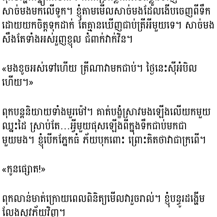
សាច់មងមកលើទូក។ ខ្ញុំតាមមើលសាច់មងដែលងើបចេញពីទឹក
ដោយយកចិត្តទុកដាក់ តែគ្មានឃើញជាប់ត្រីអីមួយទេ។ សាច់មង
សឹងតែទាំងអស់រួញខ្ញុល ជំពាក់វាក់វិន។
«មងខូចអស់ទៅហើយ ត្រីណាវាមកជាប់។ ថ្ងៃនេះស៊ីអំបិល
ហើយ។»
ពុកបន្តនិយាយទាំងមួរម៉ៅ។ គាត់បង្ខំស្រាវមងឡើងលើយកមួយ
ឈ្នះដៃ ស្រាប់តែ…អ្វីមួយផុសឡើងពីក្នុងទឹកជាប់មកជា
មួយមង។ ខ្ញុំបើកភ្នែកធំ ភ័យបុកពោះ ព្រោះគិតថាវាជាក្រពើ។
«កូនផ្សោត!»
ពុកលាន់មាត់ក្រោយពេលពិនិត្យមើលវារួចរាល់។ ខ្ញុំបន្ធូរដង្ហើម
លែងសូវភ័យវិញ។