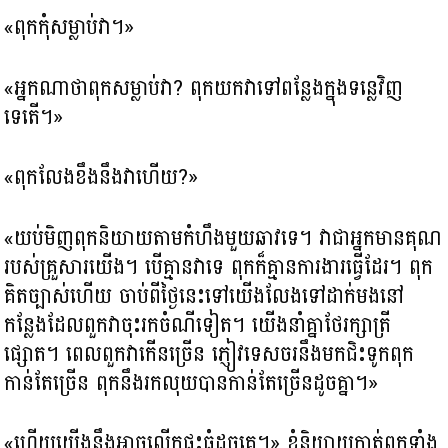
«ពុកកុំសម្លាប់វា។»
«អ្នកណាថាពុកសម្លាប់វា? ពុកយកវាទៅពន្លែងក្នុងទន្លេវិញ
ទេតើ។»
«ពុកលែងខឹងនឹងវាហើយ?»
«យប់មិញពុកនិយាយតាមកំហឹងមួយឆាវទេ។ វាជាអ្នកមានគុណ
របស់គ្រួសារយើង​។ បើគ្មានវាទេ ពុកក៏គ្មានការងារធ្វើដែរ។ ពុក
គិតច្បាស់ហើយ ចាប់ពីថ្ងៃនេះទៅយើងលែងទៅដាក់មងនៅ
កន្លែងដែលពួកវាចុះរកចំណីទៀត។ យើងនាំគ្នាថែរក្សាត្រី
ផ្សោត។ ពេលពួកវាកើនច្រើន ភ្ញៀវទេសចរនឹងមកជិះទូកពុក
កាន់តែច្រើន ពុកនឹងរកលុយបានកាន់តែច្រើនដូចគ្នា។»
«ហើយយើងនឹងអាចលើកផ្ទះធំដូចគេ។» ខ្ញុំនិយាយកាត់ពុកទាំង