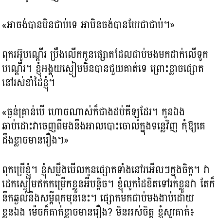
«អាចង់បានមិនជាប់ទេ អាមិនចង់បានបែរជាជាប់។»
ពុករអ៊ូបណ្តើរ ប្រឹងលើកកូនផ្សោតដែលជាប់មងមកដាក់លើទូក
បណ្តើរ។ ខ្ញុំអង្គុយស្ងៀមមិនបានជួយគាត់ទេ ព្រោះខ្លាចផ្សោត
នៅរស់ខាំដៃខ្ញុំ។
«ធ្ងន់គ្រាន់បើ ហោចណាស់ក៏ជាងដប់គីឡូដែរ។ កូនឯង
ឆាប់ដោះវាចេញពីមងនឹងអាលបោះចោលក្នុងទន្លេវិញ កុំឱ្យគេ
ដឹងខ្លាចមានរឿង។»
ពុកប្រើខ្ញុំ។ ខ្ញុំសម្លឹងមើលកូនផ្សោតទាំងនៅរអើលៗក្នុងចិត្ត។ វា
ដេកស្ងៀមឥតកម្រើកខ្លួនអីបន្តិច។ ខ្ញុំលូកដៃខិតទៅរកខ្លួនវា តែក៏
នឹកឆ្ងល់នឹងសម្តីពុកមុននេះ។ ផ្សោតមកជាប់មងងាប់ដោយ
ខ្លួនឯង ម៉េចក៏គាត់ខ្លាចមានរឿង? មិនអស់ចិត្ត ខ្ញុំសួរគាត់៖