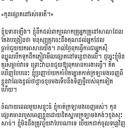
«កូនផ្សោតនៅរស់ទេតើ។»
ខ្ញុំឧទានឡើង។ ខ្ញុំនឹកដល់ពាក្យលោកគ្រូអ្នកគ្រូនៅសាលាដែល
តែងបង្រៀនថា មនុស្សត្រូវចេះដឹងគុណដល់អ្នកដែល
ធ្លាប់ជួយយកអាសារយើង។ រាល់ថ្ងៃពុកធ្វើការជាអ្នកស៊ី
ឈ្នួលបើកទូកដឹកភ្ញៀវមើលផ្សោតនៅទន្លេខាងលើ។ ដូច្នេះខ្ញុំមិន
គួរសម្លាប់វាទេ ព្រោះវាបានជួយឱ្យពុកមានការងារធ្វើ។ គិត
ឃើញបែបនេះ ខ្ញុំប្រញាប់យកកាំបិតត្នោតកាត់ក្រឡាមងចេញពី
ខ្លួនវាលែងខ្វល់ថាខ្លាចខូចមងទើបនឹងទិញថ្មីរបស់ពុកទៀត
ហើយ។
ចំណាយពេលមួយសន្ទុះធំ ខ្ញុំកាត់ក្រឡាមងចេញអស់។ កូន
ផ្សោតមានរបួសពេញខ្លួនដោយដិតស្នាមក្រឡាមងកង់ៗខូងសុះ
សាច់។ ខ្ញុំមិនដឹងត្រូវជួយវាបែបណាទេ បើយកដាក់ចូលទន្លេវិញ