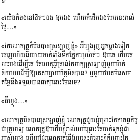
«យើងក៏ចង់នៅជិតៗឯង ឱបឯង ហើយក៏ថើបឯងបែបនេះរាល់
ថ្ងៃ…»
«តែលោកគ្រូក៏មិនបានស្រឡាញ់ខ្ញុំ» អ៊ីហ្វុងរុញអ្នកម្ខាងទៀត
ចេញហើយនិយាយកាត់ទាំងទឹកភ្នែកហូរម៉ាត់ៗ ឱបគេ ថើបគេ
លះបង់ដើម្បីគេ តែហេតុអ្វីគ្រាន់តែពាក្យស្រឡាញ់មួយម៉ាត់
និយាយដើម្បីឱ្យគេសប្បាយចិត្តមិនបាន? ឬមួយថាគេមិនសម
តម្លៃនឹងទទួលបានពាក្យនោះមែនទេ?
«អ៊ីហ្វុង…»
«លោកគ្រូមិនបានស្រឡាញ់ខ្ញុំ លោកគ្រូជួយខ្ញុំព្រោះតែកាតព្វកិច្ច
ជាគ្រូពេទ្យ លោកគ្រូឱបថើបខ្ញុំរាល់យប់ព្រោះតែចាត់ទុកខ្ញុំជា
របស់លេង ហើយដែរលោកគ្រូធ្វើបែបនេះចំពោះខ្ញុំក៏ព្រោះតែ