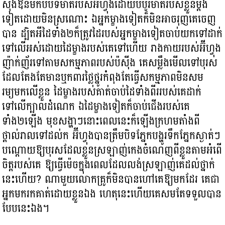
ស៊ីងឱនមកបំបិទមាត់របស់អ៊ីហ្វុងដោយបបូរមាត់របស់ខ្លួនម្ដង
ទៀតដោយមិនស្រណោះ ឯអ្នកម្ខាងទៀតក៏មិនអាចរុញគេចេញ
បាន ដ្បិតអីដៃទាំង២ក៏ត្រូវដៃរបស់អ្នកម្ខាងទៀតចាប់យកទៅដាក់
ទៅលើអស់ដោយដៃម្ខាងរបស់គេទៅហើយ រាងកាយរបស់អ៊ីហ្វុង
ញ៉ាក់ញ័រទៅតាមសកម្មភាពរបស់ប៉ស៊ីង គេសម្លឹងមើលទៅបុរស
ដែលតែងតែមានឬកពារថ្លៃថ្នូរកំពុងតែធ្វើសកម្មភាពមិនសម
រម្យមកលើខ្លួន ដៃម្ខាងរបស់គាត់ចាប់ដៃទាំងពីររបស់គេដាក់
ទៅលើក្បាលដំណេក ឯដៃម្ខាងទៀតក៏ចាប់ជើងរបស់គេ
ទាំង២ឡើង មុខសង្ហាៗនោះពេលនេះក៏ឡើងក្រហមតាំងពី
ថ្ពាល់រាលទៅដល់ក អ៊ីហ្វុងបានត្រឹមបិទភ្នែកបង្ហូរទឹកភ្នែកស្ងាត់ៗ
បណ្ដោយឱ្យបុរសដែលខ្លួនស្រឡាញ់កេងចំណេញពីខ្លួនតាមអំពើ
ចិត្តរបស់គេ ឱ្យធ្វើម៉េចក្នុងពេលដែលលង់ស្រឡាញ់គេដល់ថ្នាក់
នេះហើយ? ណាមួយលោកគ្រូក៏មិនបានហៅគេឱ្យមកដែរ គេជា
អ្នកមករកគាត់ដោយខ្លួនឯង ហេតុនេះហើយគេសមតែទទួលបាន
បែបនេះឯង។