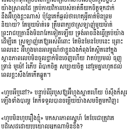
យ៉ាងស្រាលដៃ គ្រប់កាយវិការរបស់គាត់គឺយកចិត្តទុកដាក់
នឹងអ៊ីហ្វុងខ្លះណាស់ ប៉ុន្តែគេក៏ឆ្ងល់ថាហេតុអ្វីគាត់មិនព្រម
និយាយ? តែមួយម៉ាត់ទេ ត្រឹមពាក្យថាស្រឡាញ់មួយម៉ាត់
ព្រះរាជបុត្រានឹងមិនរារែកទៀតឡើយ ទ្រង់អាចនឹងធ្វើគ្រប់យ៉ាង
ដើម្បីគេ ស្រឡាញ់គេឱ្យអស់ពីពោះ តែមិនមែនបែបនេះ ព្រោះ
ពេលនេះ អ៊ីហ្វុងមានអារម្មណ៍ថាខ្លួនឯងកំពុងតែស្ថិតនៅក្នុង
ស្ថានភាពលេបមិនចូលខ្ជាក់មិនចេញហើយ វាតប់ប្រមល់ ធុញ
ទ្រាន់ មួម៉ៅ រំភើប ពិបាកចិត្ត សប្បាយចិត្ត នៅរួមគ្នារហូតដល់
ពេលខ្លះសឹងតែកើតឆ្កួត។
«ហូបអីឬនៅ?» បន្ទាប់ពីរុំរបួសឱ្យអ៊ីហ្វុងស្អាតហើយ ប៉ស៊ីងក៏សួរ
ឡើងទាំងបារម្ភ តែក៏ទទួលបានចម្លើយយ៉ាងសមចិត្តមកវិញ៖
«ហូបមិនហូបរឿងខ្ញុំ» មកសារភាពស្នេហ៍ តែបែរជាត្រូវគេ
បដិសេដដោយប្រយោលអ្នកណាមិនខឹង?