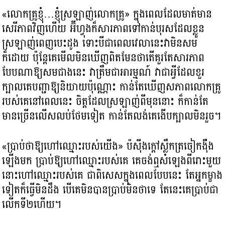
«លោកគ្រូខ្ញុំ…ខ្ញុំស្រឡាញ់លោកគ្រូ» ក្នុងពេលដែលមាត់មាន
សេរីភាពវិញហើយ អ៊ីហ្វុងក៏សារភាពទៅកាន់បុរសដែលខ្លួន
ស្រឡាញ់ពេញបេះដូង ទោះបីជាពេលវេលានេះវាមិនសម
ក៏ដោយ ប៉ុន្តែគេមើលមិនឃើញពិតមែនថាតើគួរតែសារភាព
បែបណាឱ្យសមជាងនេះ វាត្រឹមជាអារម្មណ៍ វាជាអ្វីដែលខួរ
ក្បាលគេបញ្ជាឱ្យនិយាយប៉ុណ្ណោះ កាន់តែឃើញសភាពលោកគ្រូ
របស់គេនៅពេលនេះ ចិត្តដែលស្រឡាញ់ពីមុននោះ ក៏កាន់តែ
មានច្រើនលើសលប់ថែមទៀត កាន់តែលង់គេងើបក្បាលមិនរួច។
«ប្រាប់ថាឱ្យហៅឈ្មោះរបស់យើង» ប៉ស៊ីងក្ដៅស្លឹកត្រចៀកង៉ឺង
ឡើងមក ប្រាប់ឱ្យហៅឈ្មោះរបស់គេ គេចង់ឮសំឡេងពីរោះមួយ
នោះហៅឈ្មោះរបស់គេ ជាពិសេសក្នុងពេលបែបនេះ តែអ្នកម្ខាង
ទៀតក៏ធ្វើមិនដឹង បើគេមិនបានប្រាប់មិនថាទេ តែនេះគេប្រាប់ជា
លើកទី២ហើយ។