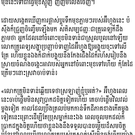
មុននេះទៅជាធ្វើមុខស្ញូញ ញញឹមលែងចេញ។
ដោយសង្កេតឃើញការផ្លាស់ប្ដូរទឹកមុខភ្លាមៗរបស់អ៊ីហ្វុងនេះ ប៉
ស៊ីងក៏ជ្រួញចិញ្ចើមឡើងមក សតិសម្បជញ្ញៈជាគ្រូពេទ្យក៏ដឹង
ភ្លាមថា អ្នកដែលនៅចំពោះមុខមិនទាន់ជាស្រួលបួលនៅឡើយ
លោកគ្រូពេទ្យសង្ហាប្រញាប់ទាញដៃអ៊ីហ្វុងឱ្យអង្គុយចុះទៅលើ
គ្រែ ហើយខ្លួនឯងក៏ដាក់បង្គុយនឹងកែងជើងដៃក៏រហ័សរៀបនឹង
ស្រាយចំណងចង្កេះអាវរបស់អ្នកនៅចំពោះមុខទៅហើយ កុំតែដៃ
គ្រើមៗនោះស្រវាចាប់ទាន់៖
«លោកគ្រូមិនទាន់ឆ្លើយទេថាស្រឡាញ់ខ្ញុំឬអត់?» អ៊ីហ្វុងពេល
នេះចាប់ផ្ដើមមិនសូវប្រាកដចិត្តទៀតហើយ គេចាប់ផ្ដើមវិលវល់
ម្ដងទៀត កាលដែលប្រឹងត្រលប់មកកាន់ទឹកដីភាគខាងកើតម្ដង
ទៀតនេះព្រោះដើម្បីតែប្រុសម្នាក់នេះឯង ពេលចូលមកដល់ក៏
ប្រាកដក្នុងចិត្តហើយថាខ្លួនឯងនឹងទទួលបានចម្លើយដ៏សមចិត្ត
ប៉ុន្តែនៅពេលឃើញលោកគ្រូរបស់គេស្ទាក់ស្ទើរមិនចង់ឆ្លើយយ៉ាង