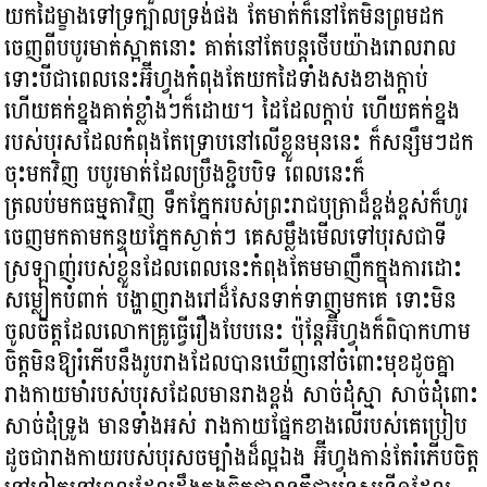
យកដៃម្ខាងទៅទ្រក្បាលទ្រង់ផង តែមាត់ក៏នៅតែមិនព្រមដក
ចេញពីបបូរមាត់ស្អាតនោះ គាត់នៅតែបន្តថើបយ៉ាងរោលរាល
ទោះបីជាពេលនេះអ៊ីហ្វុងកំពុងតែយកដៃទាំងសងខាងក្ដាប់
ហើយគក់ខ្នងគាត់ខ្លាំងៗក៏ដោយ។ ដៃដែលក្ដាប់ ហើយគក់ខ្នង
របស់បុរសដែលកំពុងតែទ្រោបនៅលើខ្លួនមុននេះ ក៏សន្សឹមៗដក
ចុះមកវិញ បបូរមាត់ដែលប្រឹងខ្ជិបបិទ ពេលនេះក៏
ត្រលប់មកធម្មតាវិញ ទឹកភ្នែករបស់ព្រះរាជបុត្រាដ៏ខ្ពង់ខ្ពស់ក៏ហូរ
ចេញមកតាមកន្ទុយភ្នែកស្ងាត់ៗ គេសម្លឹងមើលទៅបុរសជាទី
ស្រឡាញ់របស់ខ្លួនដែលពេលនេះកំពុងតែមមាញឹកក្នុងការដោះ
សម្លៀកបំពាក់ បង្ហាញរាងរៅដ៏សែនទាក់ទាញមកគេ ទោះមិន
ចូលចិត្តដែលលោកគ្រូធ្វើរឿងបែបនេះ ប៉ុន្តែអ៊ីហ្វុងក៏ពិបាកហាម
ចិត្តមិនឱ្យរំភើបនឹងរូបរាងដែលបានឃើញនៅចំពោះមុខដូចគ្នា
រាងកាយមាំរបស់បុរសដែលមានរាងខ្ពង់ សាច់ដុំស្មា សាច់ដុំពោះ
សាច់ដុំទ្រូង មានទាំងអស់ រាងកាយផ្នែកខាងលើរបស់គេប្រៀប
ដូចជារាងកាយរបស់បុរសចម្បាំងដ៏ល្អឯង អ៊ីហ្វុងកាន់តែរំភើបចិត្ត