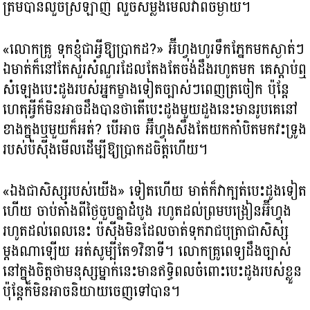
ត្រឹមបានលួចស្រឡាញ់ លួចសម្លឹងមើលវាពីចម្ងាយ។
«លោកគ្រូ ទុកខ្ញុំជាអ្វីឱ្យប្រាកដ?​» អ៊ីហ្វុងហូរទឹកភ្នែកមកស្ងាត់ៗ
ឯមាត់ក៏នៅតែសួរសំណួរដែលតែងតែចង់ដឹងរហូតមក គេស្ដាប់ឮ
សំឡេងបេះដូងរបស់អ្នកម្ខាងទៀតច្បាស់ៗពេញត្រចៀក ប៉ុន្តែ
ហេតុអ្វីក៏មិនអាចដឹងបានថាតើបេះដូងមួយដួងនេះមានរូបគេនៅ
ខាងក្នុងឬមួយក៏អត់? បើអាច អ៊ីហ្វុងសឹងតែយកកាំបិតមកវះទ្រូង
របស់ប៉ស៊ីងមើលដើម្បីឱ្យប្រាកដចិត្តហើយ។
«ឯងជាសិស្សរបស់យើង» ទៀតហើយ មាត់ក៏វាក្បត់បេះដូងទៀត
ហើយ ចាប់តាំងពីថ្ងៃចួបគ្នាដំបូង រហូតដល់ព្រមបង្រៀនអ៊ីហ្វុង
រហូតដល់ពេលនេះ ប៉ស៊ីងមិនដែលចាត់ទុករាជបុត្រាជាសិស្ស
ម្ដងណាឡើយ អត់សូម្បីតែ១វិនាទី។ លោកគ្រូពេទ្យដឹងច្បាស់
នៅក្នុងចិត្តថាមនុស្សម្នាក់នេះមានឥទ្ធិពលចំពោះបេះដូងរបស់ខ្លួន
ប៉ុន្តែក៏មិនអាចនិយាយចេញទៅបាន។