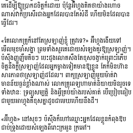
គេដើម្បីឱ្យប្រាកដចិត្តក៏ដោយ ប៉ុន្តែអ៊ីហ្វុងគិតថាយ៉ាងហោច
ណាស់វាក៏ប្រសើរជាងអ្នកដែលបានតែសំដី ហើយមិនដែលបាន
ធ្វើដែរ។
«តែលោកគ្រូក៏នៅតែស្រឡាញ់ខ្ញុំ ត្រូវទេ?​» អ៊ីហ្វុងងើយទៅ
មើលមុខមាំសង្ហា ព្រមទាំងសួរគេដោយសំឡេងគួរឱ្យស្រឡាញ់។
ប៉ស៊ីងញញឹមតិចៗ បេះដូងលោតសឹងតែខុសចង្វាក់ព្រោះរំភើប
ចិត្តនឹងក្ដីស្រឡាញ់ដែលអ្នកម្ខាងទៀតមានឱ្យខ្លួន តែក៏មិនហ៊ាន
សារភាពថាស្រឡាញ់ដដែល។ ពាក្យស្រឡាញ់មួយម៉ាត់វា
មានន័យធ្ងន់ខ្លាំងណាស់ លោកគ្រូពេទ្យហាមាត់និយាយមិនរួចទេ
ទាំងឋានៈ ទ្រព្យសម្បត្តិ និងអ្វីគ្រប់យ៉ាងរបស់គាត់ បើប្រៀបធៀប
ជាមួយអាហ្វុងគឺខុសគ្នាដូចជាមេឃហើយនឹងដី។
«អ៊ីហ្វុង» នៅសុខៗ ប៉ស៊ីងក៏ហៅឈ្មោះអ្នកដែលខ្លូនកំពុងឱប
ជាប់ទ្រូងដោយសំឡេងពីរោះក្រអួន ក្រអៅ។