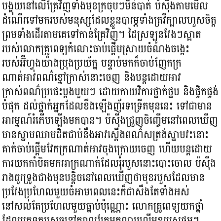
បង្គុយនៅលើគ្រែវិញទាំងមុខក្រចុបៗមិនបាត់ ប៉ស៊ីងតាមមើល
ដំណើរទៅមករបស់មនុស្សដែលខ្លួនបារម្ភទាំងគ្រវីក្បាលហួសចិត្ត
ព្រមទាំងដើរតាមគេទៅកាន់គ្រែវិញ។ ដៃស្រឡូនវែងៗស្អាត
របស់លោកគ្រូពេទ្យកំលោះចាប់ផ្ដើមស្រាយចំណងចង្កេះ
របស់អ៊ីហ្វុងយ៉ាងប្រុងប្រយ័ត្ន បន្ទាប់មកក៏ចាប់ញែកក្រ
ណាត់អាវពណ៌ខ្មៅក្រាស់នោះចេញ និងបន្តដោយអាវ
ក្រាស់ពណ៌ប្រផេះម្ដងមួយៗ ដោយកាយវិការថ្នាក់ថ្នម និងផ្ចិតផ្ចង់
បំផុត ដល់ថ្នាក់អ្នកដែលខឹងឡើងញ័រទទ្រើតមុននេះ ទៅជាមាន
អារម្មណ៍រំភើបឡើងមកបាន។ ប៉ស៊ីងជ្រួញចិញ្ចើមនៅពេលឃើញ
មានស្នាមឈាមដិតជាប់នឹងអាវស្ដើងពណ៌សត្រង់ស្នាមវះនោះ
គាត់ចាប់ផ្ដើមវែកក្រណាត់អាវចុងក្រោយចេញ ហើយបន្តដោយ
ការយកកាំបិតមកអាក្រណាត់ដែលរុំរបួសនោះបោះចោល ប៉ស៊ីង
រាងធូរទ្រូងជាងមុនបន្តិចនៅពេលឃើញថាមុខរបួសដែលមាន
ប្រវែងប្រហែលមួយចំអាមពេលនេះក៏ជាសឹងតែទាំងអស់
នៅសល់តែប្រហែលមួយធ្នាប់ប៉ុណ្ណោះ លោកគ្រូពេទ្យយកថ្នាំ
ដែលបុកទុកស្រេចនៅក្បាលគ្រែមកលាបលើមុខរបួសថ្នមៗ