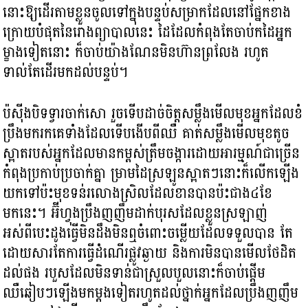
នោះឱ្យដើរតាមខ្លួនចូលទៅក្នុងបន្ទប់សម្រាកដែលនៅផ្នែកខាង
ក្រោយបំផុតនៃរោងព្យាបាលនេះ ដៃដែលកំពុងតែចាប់កដៃអ្នក
ម្ខាងទៀតនោះ ក៏ចាប់យ៉ាងណែនមិនហ៊ានព្រលែង រហូត
ទាល់តែដើរមកដល់បន្ទប់។
ប៉ស៊ីងបិទទ្វារចាក់សោ រួចទើបដាច់ចិត្តសម្លឹងមើលមុខអ្នកដែលខំ
ប្រឹងមករកគេទាំងដែលទើបងើបពីឈឺ គាត់សម្លឹងមើលមុខតូច
ស្អាតរបស់អ្នកដែលមានកម្ពស់ត្រឹមចង្ការដោយអារម្មណ៍ជាច្រើន
កំពុងប្រកាប់ប្រចាក់គ្នា ម្រាមដៃស្រឡូនស្អាតៗនោះក៏លើកឡើង
យកទៅប៉ះមុខទន់រលោងស្រិលដែលខានបានប៉ះជាង៤ខែ
មកនេះ។ អ៊ីហ្វុងប្រឹងញញឹមដាក់បុរសដែលខ្លួនស្រឡាញ់
អស់ពីបេះដូងធ្វើមិនដឹងមិនឮចំពោះចម្លើយដែលទទួលបាន តែ
ដោយសារតែការធ្វើដំណើរផ្លូវឆ្ងាយ និងការមិនបានមើលថែដិត
ដល់ផង របួសដែលមិនទាន់ជាស្រួលបួលនោះក៏ចាប់ផ្ដើម
ឈឺឆៀបៗឡើងមកម្ដងទៀតរហូតដល់ថ្នាក់អ្នកដែលប្រឹងញញឹម