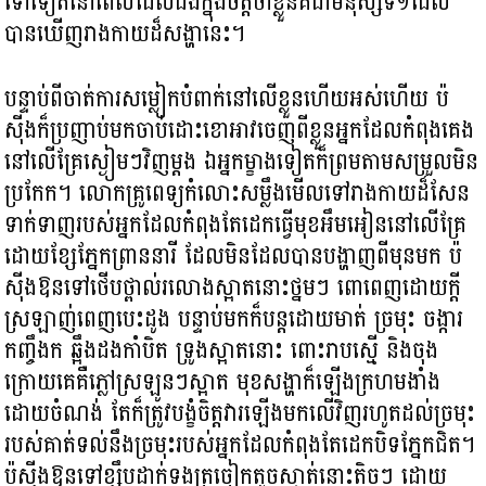
ទៅទៀតនៅពេលដែលដឹងក្នុងចិត្តថាខ្លួនគឺជាមនុស្សទី១ដែល
បានឃើញរាងកាយដ៏សង្ហានេះ។
បន្ទាប់ពីចាត់ការសម្លៀកបំពាក់នៅលើខ្លួនហើយអស់ហើយ ប៉
ស៊ីងក៏ប្រញាប់មកចាប់ដោះខោអាវចេញពីខ្លួនអ្នកដែលកំពុងគេង
នៅលើគ្រែស្ងៀមៗវិញម្ដង ឯអ្នកម្ខាងទៀតក៏ព្រមតាមសម្រួលមិន
ប្រកែក។ លោកគ្រូពេទ្យកំលោះសម្លឹងមើលទៅរាងកាយដ៏សែន
ទាក់ទាញរបស់អ្នកដែលកំពុងតែដេកធ្វើមុខអឹមអៀននៅលើគ្រែ
ដោយខ្សែភ្នែកព្រាននារី ដែលមិនដែលបានបង្ហាញពីមុនមក ប៉
ស៊ីងឱនទៅថើបថ្ពាល់រលោងស្អាតនោះថ្នមៗ ពោពេញដោយក្ដី
ស្រឡាញ់ពេញបេះដូង បន្ទាប់មកក៏បន្តដោយមាត់ ច្រមុះ ចង្ការ
កញ្ចឹងក ឆ្អឹងដងកាំបិត ទ្រូងស្អាតនោះ ពោះរាបស្មើ និងចុង
ក្រោយគេគឺភ្លៅស្រឡូនៗស្អាត មុខសង្ហាក៏ឡើងក្រហមងាំង
ដោយចំណង់ តែក៏ត្រូវបង្ខំចិត្តវារឡើងមកលើវិញរហូតដល់ច្រមុះ
របស់គាត់ទល់នឹងច្រមុះរបស់អ្នកដែលកំពុងតែដេកបិទភ្នែកជិត។
ប៉ស៊ីងឱនទៅខ្សឹបដាក់ទងត្រចៀកតូចស្ងាត់នោះតិចៗ ដោយ