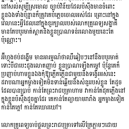
នៅសល់សូម្បីស្រមោល ច្បាប់វិន័យដែលប៉ស៊ីងមានចំពោះ
ខ្លួនឯងទាំងប៉ុន្មានក៏ត្រូវគេបំភ្លេចចោលអស់ដែរ ព្រោះនៅក្នុង
វេលានេះអ្វីដែលនៅក្នុងខួរក្បាលរបស់លោកគ្រូពេទ្យសង្ហាគឺ
មានតែបបូរមាត់ស្អាតនិងខ្លួនប្រាណទន់រលោងមួយនេះតែ
ប៉ុណ្ណោះ។
អ៊ីហ្វុងថប់ដង្ហើម មានអារម្មណ៍ថាឈឺឆៀបៗនៅនឹងបបូរមាត់
ទោះបីជាបេះដូងលោតញាប់ ខ្លួនប្រាណឡើងកម្ដៅ ប៉ុន្តែគេក៏
ប្រញាប់ហាមខ្លួនឯងកុំឱ្យភ្លើតភ្លើនជាមួយនឹងទង្វើរអស់នេះ
ដរាបណាអ្នកម្ខាងទៀតមិនទាន់ឆ្លើយនឹងសំនួររបស់ខ្លួន តែដូច
ដែលបានប្រាប់ កាន់តែព្រះរាជបុត្រាហាម វាកាន់តែដុតភ្លើងនៅ
ក្នុងខ្លួនប៉ស៊ីងដូចគ្នាដែរ គេកាន់តែព្យាយាមរារាំង អ្នកម្ខាងទៀត
កាន់តែក្ដៅ កាន់តែឃោរឃៅ។
លោកគ្រូពេទ្យចាប់ផ្ដួលព្រះរាជបុត្រាទៅលើគ្រែភ្លាមៗដោយ