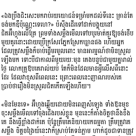
«ឯងប្រឹងជិះសេះមករាប់រយយោជន៍ទម្រាំមកដល់ទីនេះ គ្រាន់តែ
ចង់មកឌឺប៉ុណ្ណេះទេហេ?» ប៉ស៊ីងដើរទៅដាក់បង្គុយនៅ
ជិតអ៊ីហ្វុងលើគ្រែ ព្រមទាំងសម្លឹងមើលទៅបបូរមាត់គូរឱ្យចង់ថើប
មួយគូរនោះដោយប្រើក្រសែរភ្នែកស្រែកឃ្លានផង ហើយអ្នក
ដែលត្រូវសម្លឹងក៏ចាប់ផ្ដើមរមួលពោះ មានអារម្មណ៍ថាមិនស្រួល
ឡើងមក ទោះបីជាកាលពីមួយរយៈមុន គេងបន្ទប់ជាមួយគ្នារាល់
ថ្ងៃ លោកគ្រូឱបគេរាល់យប់ តែក៏មិនដែលមានអ្វីលើសពីនោះ
ដែរ ដែលវាខុសពីពេលនេះ ព្រោះពេលនេះញាណរបស់គេ
ប្រាប់ថារឿងមិនស្រួលជិតកើតឡើងហើយ។
«មិនមែនទេ» អ៊ីហ្វុងឆ្លើយដោយមិនពេញសំឡេង ទាំងឱនមុខ
ចុះសម្លឹងមើលទៅចុងជើងរបស់ខ្លួន មុននេះក៏តាំងចិត្តថានឹងខឹង
គេ នឹងធ្វើខ្លាំងដាក់គេ ប៉ុន្តែត្រឹមគេនិយាយរកធម្មតា ត្រឹមត្រូវគេ
សម្លឹង ចិត្តចង្រៃយ៍នេះវាក៏ស្រាប់តែទន់ភ្លាម ហាក់ដូចជាទានត្រូវ