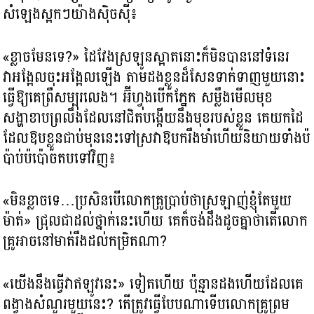
សំឡេងស្អកៗយ៉ាងស៊ិចស៊ី៖
«ខ្លាចមែនទេ?​» ដៃវែងស្រឡូនស្អាតនោះក៏មិនបាននៅទំនេរ
វាអង្អែលចុះអង្អែលឡើង តាមដងខ្លួនដ៏សែនទាក់ទាញមួយនោះ
ធ្វើឱ្យគេព្រឺសម្បុរលេង។ អ៊ីហ្វុងបើកភ្នែក សម្លឹងមើលមុខ
សង្ហាខាបព្រលឹងដែលនៅជិតបង្កើយនឹងមុខរបស់ខ្លួន គេយកដៃ
ដែលឱបខ្លួនជាប់មុននេះទៅស្រវាឱបករឹងមាំហើយនិយាយទាំងប៉
ប៉ាប់ប៉ប៉ោចតបទៅវិញ៖
«មិនខ្លាចទេ…ប្រសិនបើលោកគ្រូប្រាប់ថាស្រឡាញ់ខ្ញុំតែមួយ
ម៉ាត់» ជ្រុលជាដល់ថ្នាក់នេះហើយ គេក៏ចង់ដឹងដូចគ្នាថាតើលោក
គ្រូអាចនៅមាត់រឹងដល់កម្រិតណា?
«យើងនឹងធ្វើវាឥឡូវនេះ» ទៀតហើយ ប៉ុន្មានដងហើយដែលគេ
ពង្វាងសំណួរមួយនេះ? តើត្រូវធ្វើបែបណាទើបលោកគ្រូព្រម