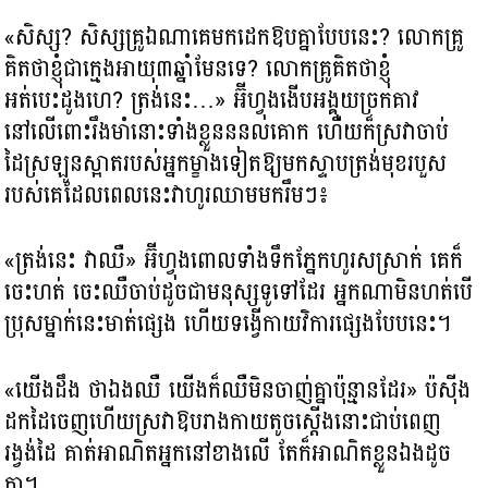
«សិស្ស? សិស្សគ្រូឯណាគេមកដេកឱបគ្នាបែបនេះ? លោកគ្រូ
គិតថាខ្ញុំជាក្មេងអាយុ៣ឆ្នាំមែនទេ? លោកគ្រូគិតថាខ្ញុំ
អត់បេះដូងហេ? ត្រង់នេះ…» អ៊ីហ្វុងងើបអង្គុយច្រកគាវ
នៅលើពោះរឹងមាំនោះទាំងខ្លួនននលគោក ហើយក៏ស្រវាចាប់
ដៃស្រឡូនស្អាតរបស់អ្នកម្ខាងទៀតឱ្យមកស្ទាបត្រង់មុខរបួស
របស់គេដែលពេលនេះវាហូរឈាមមករឹមៗ៖
«ត្រង់នេះ វាឈឺ» អ៊ីហ្វុងពោលទាំងទឹកភ្នែកហូរសស្រាក់ គេក៏
ចេះហត់ ចេះឈឺចាប់ដូចជាមនុស្សទូទៅដែរ អ្នកណាមិនហត់បើ
ប្រុសម្នាក់នេះមាត់ផ្សេង ហើយទង្វើកាយវិការផ្សេងបែបនេះ។
«យើងដឹង ថាឯងឈឺ យើងក៏ឈឺមិនចាញ់គ្នាប៉ុន្មានដែរ» ប៉ស៊ីង
ដកដៃចេញហើយស្រវាឱបរាងកាយតូចស្ដើងនោះជាប់ពេញ
រង្វង់ដៃ គាត់អាណិតអ្នកនៅខាងលើ តែក៏អាណិតខ្លួនឯងដូច
គ្នា។