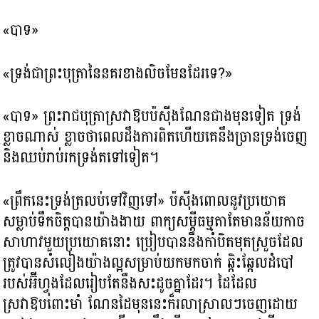
«បាទ»
«ទ្រង់ជាព្រះបុត្រានៃនគរខាងលិចមែនដែរទេ?​»
«បាទ» ព្រះរាជបុត្រាស្រវាឱបប៉ស៊ីងណែនជាងមុនទៀត ទ្រង់
ខ្លាចណាស់ ខ្លាចថាពេលដឹងការពិតហើយគេនឹងច្រានទ្រង់ចេញ
និងឈប់រាប់រកទ្រង់តទៅទៀត។
«ព្រឹកនេះទ្រង់ត្រលប់ទៅវិញទៅ» ប៉ស៊ីងពោលនូវប្រយោគ
សម្លាប់ទឹកចិត្តបានយ៉ាងងាយ ពាក្យសម្ដីធម្មតាតែមានន័យកាច
សាហាវមួយប្រយោគនោះ ប្រៀបបាននឹងកាំបិតមុតស្រួចដែល
ត្រូវបានសំលៀងយ៉ាងល្អសម្រាប់យកមកចាក់ ឆ្កិះឆ្កែលដំបៅ
របស់អ៊ីហ្វុងដែលរៀបតែនឹងសះដូចគ្នាដែរ។ ដៃដែល
ស្រវាឱបពោះមាំ ណែនដៃមុននេះក៏រលាស្រាលៗចេញដោយ