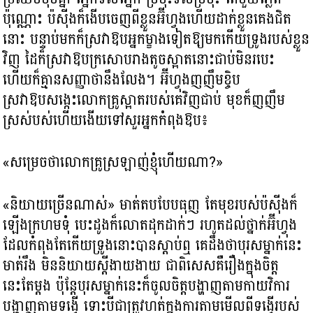
ប៉ុណ្ណោះ ប៉ស៊ីងក៏ងើបចេញពីខ្លួនអ៊ីហ្វុងហើយដាក់ខ្លួនគេងជិត
នោះ បន្ទាប់មកក៏ស្រវាឱបអ្នកម្ខាងទៀតឱ្យមកកើយទ្រូងរបស់ខ្លួន
វិញ ដៃក៏ស្រវាឱបក្រសោបរាងតូចស្អាតនោះជាប់មិនរបេះ
ហើយក៏គ្មានសញ្ញាថានឹងលែង។ អ៊ីហ្វុងញញឹមខ្ចិប
ស្រវាឱបសង្កេះលោកគ្រូស្អាតរបស់គេវិញជាប់ មុខក៏ញញឹម
ស្រស់បស់ហើយងើយទៅសួរអ្នកកំពុងឱប៖
«សម្រេចថាលោកគ្រូស្រឡាញ់ខ្ញុំហើយណា?​»
«និយាយច្រើនណាស់» មាត់តបបែបធុញ តែមុខរបស់ប៉ស៊ីងក៏
ឡើងក្រហមទុំ បេះដូងក៏លោតដុកដាក់ៗ រហូតដល់ថ្នាក់អ៊ីហ្វុង
ដែលកំពុងតែកើយទ្រូងនោះបានស្ដាប់ឮ គេដឹងថាបុរសម្នាក់នេះ
មាត់រឹង មិននិយាយស្ដីងាយងាយ ជាពិសេសគឺរឿងក្នុងចិត្ត
នេះតែម្ដង ប៉ុន្តែបុរសម្នាក់នេះក៏ចូលចិត្តបង្ហាញតាមកាយវិការ
បង្ហាញតាមទង្វើ ទោះបីជាត្រូវហត់ក្នុងការតាមមើលពីទង្វើរបស់