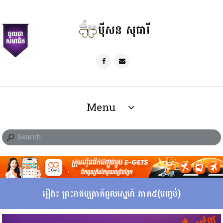
ម៉ីសន សុធារី
Menu
រឿង៖ ព្រះរាជបុត្រាកំពូលស្នេហ៍ ភាគ៥(បញ្ចប់)