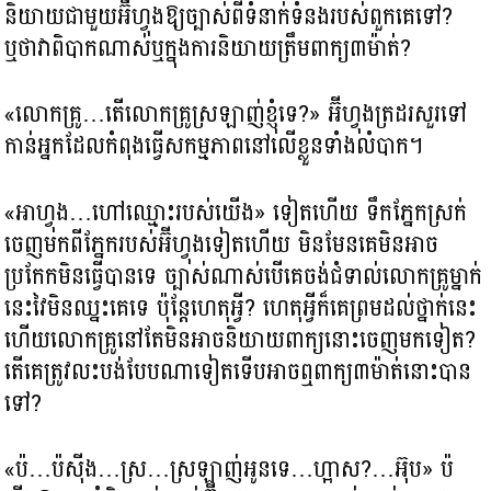
និយាយជាមួយអ៊ីហ្វុងឱ្យច្បាស់ពីទំនាក់ទំនងរបស់ពួកគេទៅ?
ឬថាវាពិបាកណាស់ឬក្នុងការនិយាយត្រឹមពាក្យ៣ម៉ាត់?
«លោកគ្រូ…តើលោកគ្រូស្រឡាញ់ខ្ញុំទេ?​» អ៊ីហ្វុងត្រដរសួរទៅ
កាន់អ្នកដែលកំពុងធ្វើសកម្មភាពនៅលើខ្លួនទាំងលំបាក។
«អាហ្វុង…ហៅឈ្មោះរបស់យើង» ទៀតហើយ ទឹកភ្នែកស្រក់
ចេញមកពីភ្នែករបស់អ៊ីហ្វុងទៀតហើយ មិនមែនគេមិនអាច
ប្រកែកមិនធ្វើបានទេ ច្បាស់ណាស់បើគេចង់ជំទាល់លោកគ្រូម្នាក់
នេះវៃមិនឈ្នះគេទេ ប៉ុន្តែហេតុអ្វី? ហេតុអ្វីក៏គេព្រមដល់ថ្នាក់នេះ
ហើយលោកគ្រូនៅតែមិនអាចនិយាយពាក្យនោះចេញមកទៀត?
តើគេត្រូវលះបង់បែបណាទៀតទើបអាចឮពាក្យ៣ម៉ាត់នោះបាន
ទៅ?
«ប៉…ប៉ស៊ីង…ស្រ…ស្រឡាញ់អូនទេ…ហ្អាស?…អ៊ុប» ប៉