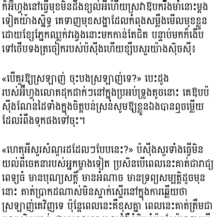
ក៏អ៊ីហ្វុងនៅធ្វើមុខមិនដឹងខ្យល់អីហើយស្រវាឱបករឹងមាំនោះម្ដង
ទៀតយ៉ាងស្និទ្ធ គេទាញមុខសង្ហាដែលកំពុងសម្លឹងមើលមុខខ្លួន
ដោយខ្សែភ្នែកឈ្លក់វង្វេងនោះមកកាន់តែជិត បន្ទាប់មកក៏ងើប
ទៅថើបទងត្រចៀករបស់ប៉ស៊ីងហើយខ្សឹបសួរយ៉ាងស៊ិចស៊ី៖
«បើគួរឱ្យស្រឡាញ់ ចុះបងស្រឡាញ់ទេ?​» បេះដូង
របស់អ៊ីហ្វុងលោតដុកដាក់ៗនៅក្នុងប្រអប់ទ្រូងតូចនោះ គេឱបប៉
ស៊ីងណែនដៃទាំងក្នុងចិត្តបន់ស្រន់សូមឱ្យខ្លួនឯងបានឮចម្លើយ
ដែលរំពឹងទុកផងទៅចុះ។
«ហេតុអីសួរសំណួរដដែលៗបែបនេះ?​» ប៉ស៊ីងសួរទាំងធ្វើមិន
យល់ពីចេតនារបស់អ្នកម្ខាងទៀត ប្រសិនបើពេលនេះគាត់ជារាជ្យ
ពេទ្យធំ មានបុណ្យសក្ដិ៍ មានអំណាច មានទ្រព្យសម្បត្តិដូចមុន
នោះ គាត់ប្រាកដណាស់មិនស្ទាក់ស្ទើរនៅក្នុងការឆ្លើយថា
ស្រឡាញ់គេវិញទេ ប៉ុន្តែពេលនេះគឺខុសគ្នា ពេលនេះគាត់ត្រឹមជា