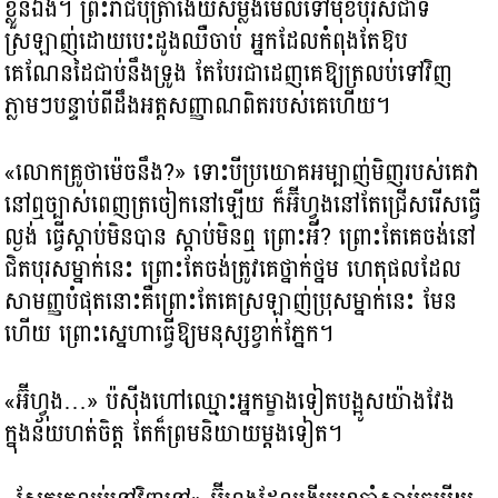
ខ្លួនឯង។ ព្រះរាជបុត្រាងើយសម្លឹងមើលទៅមុខបុរសជាទី
ស្រឡាញ់ដោយបេះដូងឈឺចាប់ អ្នកដែលកំពុងតែឱប
គេណែនដៃជាប់នឹងទ្រូង តែបែរជាដេញគេឱ្យត្រលប់ទៅវិញ
ភ្លាមៗបន្ទាប់ពីដឹងអត្តសញ្ញាណពិតរបស់គេហើយ។
«លោកគ្រូថាម៉េចនឹង?​» ទោះបីប្រយោគអម្បាញ់មិញរបស់គេវា
នៅឮច្បាស់ពេញត្រចៀកនៅឡើយ ក៏អ៊ីហ្វុងនៅតែជ្រើសរើសធ្វើ
ល្ងង់ ធ្វើស្ដាប់មិនបាន ស្ដាប់មិនឮ ព្រោះអី? ព្រោះតែគេចង់នៅ
ជិតបុរសម្នាក់នេះ ព្រោះតែចង់ត្រូវគេថ្នាក់ថ្នម ហេតុផលដែល
សាមញ្ញបំផុតនោះគឺព្រោះតែគេស្រឡាញ់ប្រុសម្នាក់នេះ មែន
ហើយ ព្រោះស្នេហាធ្វើឱ្យមនុស្សខ្វាក់ភ្នែក។
«អ៊ីហ្វុង…» ប៉ស៊ីងហៅឈ្មោះអ្នកម្ខាងទៀតបង្អូសយ៉ាងវែង
ក្នុងន័យហត់ចិត្ត តែក៏ព្រមនិយាយម្ដងទៀត។