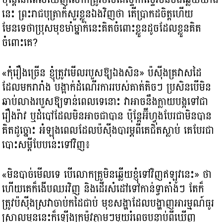
នេះ ព្រះរាជបុត្រាក៏សួរខ្លួនឯងវិញថា តើប្រាកដចិត្តហើយ
មែនទេថាប្រុសមុខមាំម្នាក់នេះគិតចំពោះខ្លួនដូចដែលខ្លួនគិត
ចំពោះគេ?
«កុំរឿងច្រើន ខ្ញុំត្រូវមើលរបួសឱ្យឯងសិន» ប៉ស៊ីងគ្រវាសដៃ
ដែលមករារាំង បង្អាក់ដំណើរការរបស់គាត់តិចៗ ប្រសិនបើមិន
ឆាប់លាងរបួសឱ្យទាន់ពេលទេនោះ វាអាចនឹងក្លាយបង្កទៅជា
រឿងរ៉ាវ ឬដំបៅដែលមិនអាចជាបាន ប៉ុន្តែអ៊ីហ្វុងបែរជាមិនបាន
គិតដូច្នោះ អំឡុងពេលដែលប៉ស៊ីងបារម្ភពីគេជិតស្លាប់ គេបែរជា
បោះសម្ដីបែបនេះទៅវិញ៖
«មិនបាច់មើលទេ បើលោកគ្រូមិនឆ្លើយខ្ញុំទៅវិញឥឡូវនេះ» ថា
ហើយគេក៏ងើបឈរវិញ និងដើរសំដៅទៅកាន់ទ្វាតាំងៗ តែក៏
ត្រូវប៉ស៊ីងស្រវាចាប់កដៃជាប់ មុខសង្ហាដែលបង្ហាញអារម្មណ៍ធូរ
ស្រាលមុននេះក៏ឡើងក្រម៉ូវភ្លាមៗមួយរំពេចបន្ទាប់ពីឃើញ