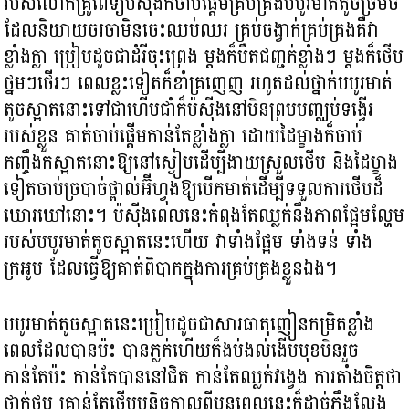
របស់លោកគ្រូពេទ្យប៉ស៊ីងក៏ចាប់ផ្ដើមគ្រប់គ្រងបបូរមាត់តូចច្រមិច
ដែលនិយាយចរចាមិនចេះឈប់ឈរ គ្រប់ចង្វាក់គ្រប់គ្រងគឺវា
ខ្លាំងក្លា ប្រៀបដូចជាដំរីចុះព្រេង ម្ដងក៏បឺតជញ្ជក់ខ្លាំងៗ ម្ដងក៏ថើប
ថ្នមៗថើរៗ ពេលខ្លះទៀតក៏ខាំគ្រញេញ រហូតដល់ថ្នាក់បបូរមាត់
តូចស្អាតនោះទៅជាហើមជាំក៏ប៉ស៊ីងនៅមិនព្រមបញ្ឈប់ទង្វើរ
របស់ខ្លួន គាត់ចាប់ផ្ដើមកាន់តែខ្លាំងក្លា ដោយដៃម្ខាងក៏ចាប់
កញ្ចឹងកស្អាតនោះឱ្យនៅស្ងៀមដើម្បីងាយស្រួលថើប និងដៃម្ខាង
ទៀតចាប់ច្របាច់ថ្ពាល់អ៊ីហ្វុងឱ្យបើកមាត់ដើម្បីទទួលការថើបដ៏
ឃោរឃៅនោះ។ ប៉ស៊ីងពេលនេះកំពុងតែឈ្លក់នឹងភាពផ្អែមល្ហែម
របស់បបូរមាត់តូចស្អាតនេះហើយ វាទាំងផ្អែម ទាំងទន់ ទាំង
ក្រអូប ដែលធ្វើឱ្យគាត់ពិបាកក្នុងការគ្រប់គ្រងខ្លួនឯង។
បបូរមាត់តូចស្អាតនេះប្រៀបដូចជាសារធាតុញៀនកម្រិតខ្លាំង
ពេលដែលបានប៉ះ បានភ្លក់ហើយក៏ងប់ងល់ងើបមុខមិនរួច
កាន់តែប៉ះ កាន់តែបាននៅជិត កាន់តែឈ្លក់វង្វេង ការតាំងចិត្តថា
ថ្នាក់ថ្នម គ្រាន់តែថើបបន្តិចកាលពីមុនពេលនេះក៏ដាច់ភឹងលែង