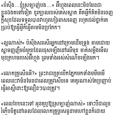
«ប៉ស៊ីង…ខ្ញុំស្រឡាញ់បង…» អ៊ីហ្វុងពេលនេះមិនមែនជា
ខ្លួនឯងតទៅទៀត ខួរក្បាលរបស់គេសស្អាត គីតអ្វីក៏គិតមិនចេញ
ក្ដីសុខដែលទទួលបានវាហូរហៀរពាសពេញ រហូតដល់ថ្នាក់គេ
ប្រាប់ឱ្យធ្វើអ្វីក៏ធ្វើតាមមិនប្រកែក។
«ល្អណាស់!​» ប៉ស៊ីងសរសើរអ្នកនៅក្រោមដើមទ្រូង តាមដោយ
ស្នាមញញឹមធំមួយដែលផុសឡើងនៅលើមុខ គាត់សម្លឹងមើល
មុខក្រហមរបស់អ៊ីហ្វុង ព្រមទាំងអស់សំណើចឡើងមក។
«លោកគ្រូសើចអី?​» ព្រះរាជបុត្រាបើកភ្នែកមកទាំងមមីមមើ
ពេលនេះវាមិនមែនជាពេលត្រូវសើចទេ គេគួរណាស់តែប្រញាប់
ធ្វើអាស្អីនោះឱ្យលឿនៗបានត្រូវ។
«ពេលបែបនេះទៅ អូនគួឬឱ្យស្រឡាញ់ណាស់» ទោះបីជាលួច
រំភើបចិត្តនៅពេលដែលលោកគ្រូប្ដូរសព្វនាមហៅខ្លួនក៏ដោយ