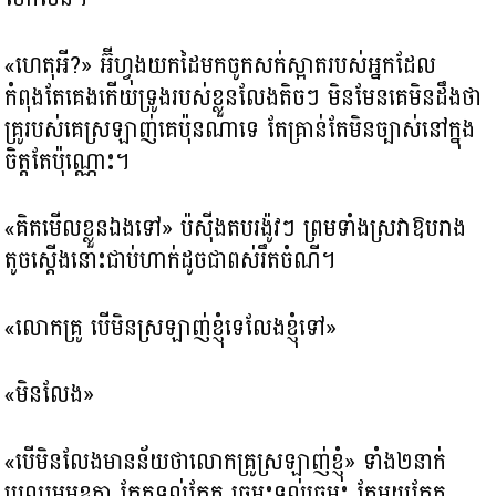
«ហេតុអី?​» អ៊ីហ្វុងយកដៃមកចូកសក់ស្អាតរបស់អ្នកដែល
កំពុងតែគេងកើយទ្រូងរបស់ខ្លួនលែងតិចៗ មិនមែនគេមិនដឹងថា
គ្រូរបស់គេស្រឡាញ់គេប៉ុនណាទេ តែគ្រាន់តែមិនច្បាស់នៅក្នុង
ចិត្តតែប៉ុណ្ណោះ។
«គិតមើលខ្លួនឯងទៅ» ប៉ស៊ីងតបរង៉ូវៗ ព្រមទាំងស្រវាឱបរាង
តូចស្ដើងនោះជាប់ហាក់ដូចជាពស់រឹតចំណី។
«លោកគ្រូ បើមិនស្រឡាញ់ខ្ញុំទេលែងខ្ញុំទៅ»
«មិនលែង»
«បើមិនលែងមានន័យថាលោកគ្រូស្រឡាញ់ខ្ញុំ» ទាំង២នាក់
ប្រឈមមុខគ្នា ភ្នែកទល់ភ្នែក ច្រមុះទល់ច្រមុះ តែមួយភ្លែត