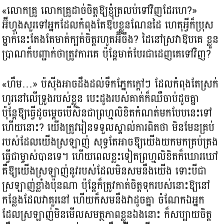
«លោកគ្រូ លោកគ្រូដាច់ចិត្តឱ្យខ្ញុំត្រលប់ទៅវិញដែរហេ?​»
អ៊ីហ្វុងសួរទៅអ្នកដែលកំពុងតែឱបខ្លួនណែនដៃ ហេតុអ្វីក៏ប្រុស
ម្នាក់នេះតែងតែមាត់ក្បត់ចិត្តរហូតអ៊ីចឹង? ដៃនៅស្រវាឱបគេ ខ្លួន
ប្រាណក៏បញ្ជាក់ថាត្រូវការគេ ប៉ុន្តែមាត់បែរជាដេញគេទៅវិញ?
«ហឹម…» ប៉ស៊ីងអាចដឹងដល់ទឹកភ្នែកក្ដៅៗ ដែលកំពុងតែស្រក់
ហូរនៅលើទ្រូងរបស់ខ្លួន បេះដូងរបស់គាត់ក៏ឈឺចាប់ដូចគ្នា
ប៉ុន្តែឱ្យធ្វើដូចម្ដេចបើសិនជាព្រហ្មលិខិតកំណត់មកបែបនេះទៅ
ហើយនោះ? យើងត្រូវរៀនទទួលស្គាល់ការពិតថា មិនមែនគ្រប់
របស់ដែលយើងស្រឡាញ់ សុទ្ធតែអាចឱ្យយើងយកមកគ្រប់គ្រង
ធ្វើជាម្ចាស់បានទេ។ ហើយពេលខ្លះទៀតព្រហ្មលិខិតក៏ឃោរឃៅ
គឺឱ្យយើងស្រឡាញ់នូវរបស់ដែលមិនសមនឹងយើង ទោះបីជា
ស្រឡាញ់ខ្លាំងប៉ុនណា ប៉ុន្តែក៏ត្រូវកាត់ចិត្តទុករបស់នោះឱ្យនៅ
កន្លែងដែលវាគួរនៅ ហើយក៏សមនឹងវាដូចគ្នា ចំណែកឯអ្នក
ដែលស្រឡាញ់មិនមើលសមត្ថភាពខ្លួនឯងនោះ ក៏សប្បាយចិត្ត