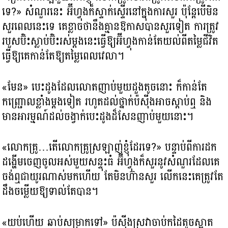
ទេ?​» សំណួរនេះ អ៊ីហ្វុងក៏ស្ទាក់ស្ទើរនៅក្នុងការសួរ ប៉ុន្តែបើមិន
សួរពេលនេះទេ គេខ្លាចថានឹងគ្មានឱកាសបានសួរទៀត ការត្រូវ
របួសប៊ិះស្លាប់ប៊ិះរស់ម្ដងនេះធ្វើឱ្យអ៊ីហ្វុងកាន់តែយល់ពីតម្លៃជីវិត
ធ្វើឱ្យគេកាន់តែឱ្យតម្លៃពេលវេលា។
«មែន» បេះដូងដែលលោតញាប់មួយដួងតូចនោះ ក៏កាន់តែ
កញ្ជ្រោលខ្លាំងម្ដងទៀត រហូតដល់ថ្នាក់ប៉ស៊ីងអាចស្ដាប់ឮ និង
មានអារម្មណ៍ដល់ចង្វាក់បេះដូងដ៏សែនញាប់មួយនោះ។
«លោកគ្រូ…តើលោកគ្រូស្រឡាញ់ខ្ញុំដែរទេ?​» បន្ទាប់ពីការដក
ដង្ហើមចេញចូលអស់មួយសន្ទុះធំ អ៊ីហ្វុងក៏សួរនូវសំណួរដែលគេ
ចង់ឮជាយូរណាស់មកហើយ តែមិនហ៊ានសួរ លើកនេះគេត្រូវតែ
ដឹងចម្លើយឱ្យទាល់តែបាន។
«យប់ហើយ ឆាប់សម្រាកទៅ» ប៉ស៊ីងស្រវាចាប់កដៃតូចស្អាត