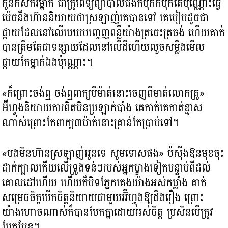
កូនកសិករម្នាក់ ជាគ្រូពេទ្យព្យាបាលជំងឺកំប៉ិកកំប៉ុកតែប៉ុណ្ណោះធ្វើ
ម៉េចនឹងហ៊ាននិយាយថាស្រឡាញ់គេបានទៅ គេបៀបដូចជា
ផ្កាយដែលនៅលើមេឃបញ្ចេញពន្លឺយ៉ាងត្រចេះត្រចង់ ហើយគាត់
បានត្រឹមតែជាទន្សាយដែលនៅលើដីហើយលួចសម្លឹងមើល
ផ្កាយតែម្នាក់ឯងប៉ុណ្ណោះ។
«ក៏ព្រោះចង់ឮ ចង់ឮពាក្យបីម៉ាត់នោះចេញពីមាត់លោកគ្រូ»
អ៊ីហ្វុងនិយាយការពិតមិនប្រឡាក់បាំង គេកាត់គេកាត់ខ្មាស
ណាស់ព្រោះតែពាក្យ៣ម៉ាត់នោះគ្រាន់តែប្រាប់ទៅ។
«បងមិនហ៊ានស្រឡាញ់អូនទេ សូមទោសផង» ប៉ស៊ីងឱនមុខចុះ
ដាក់ក្បាលកើយលើទ្រូងទន់ៗរបស់អ្នកម្ខាងទៀតបន្ទាប់ពីដល់
គោលដៅហើយ ហើយក៏បិទភ្នែកគេងយ៉ាងអស់កម្លាំង គាត់
សម្រេចចិត្តបើកចិត្តនិយាយជាមួយអ៊ីហ្វុងឱ្យដឹងរឿង ព្រោះ
យ៉ាងហោចណាស់ក៏បានបែកគ្នាដោយអស់ចិត្ត ប្រសិនបើត្រូវ
បែកមែន។