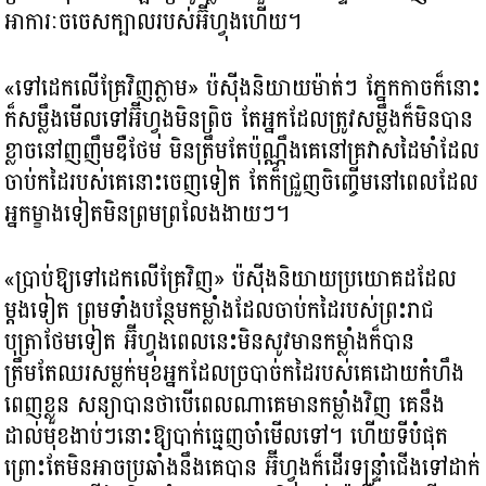
អាការៈចចេសក្បាលរបស់អ៊ីហ្វុងហើយ។
«ទៅដេកលើគ្រែវិញភ្លាម» ប៉ស៊ីងនិយាយម៉ាត់ៗ ភ្នែកកាចក៏នោះ
ក៏សម្លឹងមើលទៅអ៊ីហ្វុងមិនព្រិច តែអ្នកដែលត្រូវសម្លឹងក៏មិនបាន
ខ្លាចនៅញញឹមឌឺថែម មិនត្រឹមតែប៉ុណ្ណឹងគេនៅគ្រវាសដៃមាំដែល
ចាប់កដៃរបស់គេនោះចេញទៀត តែក៏ជ្រួញចិញ្ចើមនៅពេលដែល
អ្នកម្ខាងទៀតមិនព្រមព្រលែងងាយៗ។
«ប្រាប់ឱ្យទៅដេកលើគ្រែវិញ» ប៉ស៊ីងនិយាយប្រយោគដដែល
ម្ដងទៀត ព្រមទាំងបន្ថែមកម្លាំងដែលចាប់កដៃរបស់ព្រះរាជ
បុត្រាថែមទៀត អ៊ីហ្វុងពេលនេះមិនសូវមានកម្លាំងក៏បាន
ត្រឹមតែឈរសម្លក់មុខអ្នកដែលច្របាច់កដៃរបស់គេដោយកំហឹង
ពេញខ្លួន សន្យាបានថាបើពេលណាគេមានកម្លាំងវិញ គេនឹង
ដាល់មុខងាប់ៗនោះឱ្យបាក់ធ្មេញចាំមើលទៅ។ ហើយទីបំផុត
ព្រោះតែមិនអាចប្រឆាំងនឹងគេបាន អ៊ីហ្វុងក៏ដើរទន្រ្ទាំជើងទៅដាក់