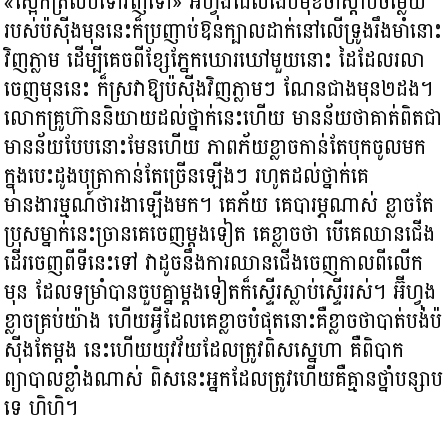
«ស្អែកត្រលប់ទៅវិញទៅ» អ៊ីហ្វុងដែលងើបមុខចាំស្ដាប់ចម្លើយ
របស់ប៉ស៊ីងមុននេះក៏ប្រញាប់ឱនក្បាលដាក់នៅលើទ្រូងរឹងមាំនោះ
វិញភ្លាម ដើម្បីគេចពីខ្សែភ្នែកឃោរឃៅមួយនោះ ដៃដែលរលា
ចេញមុននេះ ក៏ស្រវាឱ្យប៉ស៊ីងវិញភ្លាមៗ ណែនជាងមុន២ដង។
លោកគ្រូហ៊ាននិយាយដល់ថ្នាក់នេះហើយ មានន័យថាគាត់ពិតជា
មានន័យបែបនោះមែនហើយ ភាពភ័យខ្លាចកាន់តែបុកចូលមក
ក្នុងបេះដូងបុត្រាកាន់តែច្រើនឡើងៗ រហូតដល់ថ្នាក់គេ
មានងារម្មណ៍ថារងាឡើងមក។ គេភ័យ គេបារម្ភណាស់ ខ្លាចតែ
ប្រុសម្នាក់នេះច្រានគេចេញម្ដងទៀត គេខ្លាចថា បើគេឈានជើង
ដើរចេញពីទីនេះទៅ វាដូចនឹងការឈានជើងចេញកាលពីលើក
មុន ដែលទម្រាំបានចួបគ្នាម្ដងទៀតក៏ស្ទើរស្លាប់ស្ទើររស់។ អ៊ីហ្វុង
ខ្លាចគ្រប់យ៉ាង ហើយអ្វីដែលគេខ្លាចបំផុតនោះគឺខ្លាចថាបាត់បង់ប៉
ស៊ីងតែម្ដង នេះហើយយុវវ័យដែលត្រូវពិសស្នេហា គឺពិបាក
ព្យាបាលខ្លាំងណាស់ ពិសនេះអ្នកដែលត្រូវហើយគឺគ្មានថ្នាំបន្សាប
ទេ ហិហិ។