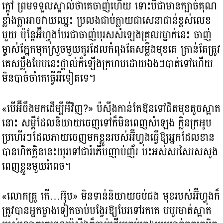
ក្ដៅ ព្រមទទួលស្គាល់ថាគេចាញ់ហើយ ទោះបីជាមានក្បាច់គុណ
ខ្លាំងក្លាអាចវាយឈ្នះ ប្រលងជាប់ក្លាយជាសេនាជាន់ខ្ពស់លេខ
មួយ ប៉ុន្តែអ៊ីហ្វុងបែរជាចាញ់បុរសសំឡេងគ្រលរម្នាក់នេះ ចាញ់
ម្ចាស់ភ្នែកមុតស្រួចមួយគូរដែលកំពុងតែសម្លឹងមុខគេ គ្រាន់តែត្រូវ
គេសម្លឹងបែបនេះថ្ពាល់ក៏ឡើងក្រហមដោយឯងៗបាត់ទៅហើយ
មិនបាច់ចាំគេធ្វើអីទៀតទេ។
«បើអ៊ីចឹងមកដើម្បីអីវិញ​?​» ប៉ស៊ីងកាន់តែឱនទៅជិតមុខតូចស្អាត
នោះ សម្ដីដែលនិយាយចេញទៅក៏មិនពេញសំឡេង ក្លិនក្រអូប
ប្រហើរៗដែលភាយចេញមកខ្លួនរបស់អ៊ីហ្វុងធ្វើឱ្យអ្នកដែលខាន
បានហិតក្លិននេះយូរទៅជារំភើបញាប់ញ័រ បះអស់សរសៃរសសូង
ពេញខ្លួនមួយរំពេច។
«លោកគ្រូ តើ…អ៊ុប» មិនទាន់និយាយចប់ផង មុខរបស់អ៊ីហ្វុងក៏
ត្រូវបានអ្នកម្ខាងទៀតចាប់បង្វែរឱ្យបែរទៅរកគេ បបូរមាត់ស្អាត