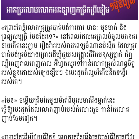
«ព្រោះតែខ្ញុំលោកគ្រូត្រូវបាត់បង់ការងារ ឋានៈ មុខមាត់ និង
ទ្រព្យសម្បត្តិ មែនដែរទេ?​» នៅពេលដែលគេត្រលប់ចូលមកនគរ
ខាងកើតនេះភ្លាម រឿងរ៉ាវរបស់រាជពេទ្យចំណានប៉ស៊ីង ដែលត្រូវ
បាត់បង់គ្រប់យ៉ាងព្រោះដើម្បីជួយសង្គ្រោះជីវិតមនុស្សម្នាក់ ក៏ឮ
ល្បីពេញវាលពេញកាល អ៊ីហ្វុងសួរទៅកាន់លោកគ្រូសំណព្វចិត្ត
របស់ខ្លួនដោយសំឡេងខ្សឹបៗ ឯបេះដូងក៏លួចរំភើបនឹងទង្វើរ
របស់គេ។
«មែន» ចម្លើយត្រឹមតែមួយម៉ាត់ពីបុរសមាត់រឹងម្នាក់នេះ
ធ្វើឱ្យបេះដូងដែលលោតញាប់របស់កំលោះតូច កាន់តែលោត
ញាប់ថែមទៀត។
«ព្រោះតែដើម្បីជួយជីវិតខ្ញុំ លោកគ្រូវីសនឹងត្រូវអស់ជីវិតត្រូវដែរ