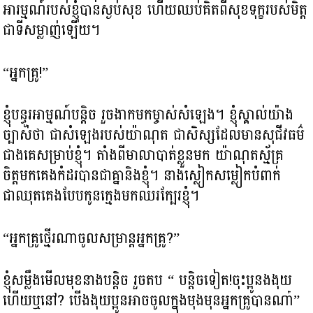
អារម្មណ៍របស់ខ្ញុំបានស្ងប់សុខ ហើយឈប់គិតពីសុខទុក្ខរបស់មិត្ត
ជាទីសម្លាញ់ឡើយ។
“អ្នកគ្រូ!”
ខ្ញុំបន្ធូរអាម្មណ៍បន្តិច រួចងាកមកម្ចាស់សំឡេង។ ខ្ញុំស្គាល់យ៉ាង
ច្បាស់ថា ជាសំឡេងរបស់យ៉ាណុត ជាសិស្សដែលមានសុជីវធម៌
ជាងគេសម្រាប់ខ្ញុំ។ តាំងពីមាលាបាត់ខ្លួនមក យ៉ាណុតស្ម័គ្រ
ចិត្តមកគេងកំដរបានជាគ្នានិងខ្ញុំ។ នាងស្លៀកសម្លៀកបំពាក់
ជាឈុតគេងបែបកូនក្មេងមកឈរក្បែរខ្ញុំ។
“អ្នកគ្រូថ្មើរណាចូលសម្រាន្តអ្នកគ្រូ?”
ខ្ញុំសម្លឹងមើលមុខនាងបន្តិច រួចតប “​ បន្តិចទៀត!ចុះប្អូនងងុយ
ហើយឬនៅ? បើងងុយប្អូនអាចចូលក្នុងមុងមុនអ្នកគ្រូបានណា៎”