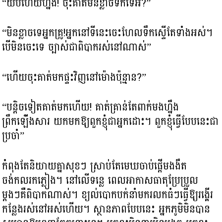
“យប់ហើយហ្នឹង! ចុះគាត់មិនខ្លាចទឹកទេអី?”
“មិនខ្លាចទេអ្នកគ្រូ!អ្នកនៅទីនេះចេះហែលទឹកស្ទើតែទាំងអស់។
បើមិនចេះទេ ច្បាស់ជាពិបាករស់នៅណាស់”
“ហើយចុះគាត់មកផ្ទះវិញនៅម៉ោងប៉ុន្មាន?”
“បន្តិចទៀតគាត់មកហើយ! គាត់គ្រាន់តែពាក់មងហ្នឹង
ព្រឹកឡើ់ងសារ យកមកឱ្យពួកខ្ញុំជាអ្នកដោះ។ ពួកខ្ញុំធ្វើបែបនេះជា
ប្រចាំ”
កំពុងតែនិយាយគ្នាសុខៗ ស្រាប់តែមេឃចាប់ផ្តើមងងឹត
ចង់កលរកភ្លៀង។ នៅលើទន្លេ ពេលអាកាសធាតុប្រែប្រួល
ម្តងៗគឺពិបាកណាស់។ ខ្យល់បោកបក់នាំមករលកធំៗធ្វើឱ្យរង្គើរ
កន្លែងរស់នៅអស់ហើយ។ ស្ថានភាពបែបនេះ អ្នកភូមិមិនបាន