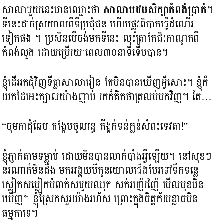
សាលាមួយនេះមានឈ្មោះថា
សាលាបឋមសិក្សាកំពង់ប្រាក់
។
ទីនេះដាច់ស្រយាលពីទីប្រជុំជន ហើយផ្លូវពិបាកធ្វើដំណើរ
ទៀតផង ។ ប្រសិនបើចង់មកទីនេះ លុះត្រាតែជិះកាណូតពី
កំពង់លួង ដោយប្រើរយៈពេល៣០នាទីទើបបាន។
ខ្ញុំដើររកជុំវិញទីធ្លាសាលារៀន តែមិនបានឃើញអ្វីសោះ។ ខ្ញុំក៏
យកដៃអេះក្បាលយ៉ាងញាប់ រកក៏គិតថាត្រលប់មកវិញ។ តែ…
“ចុមកាដុំឆែប កង្កែបចូលរន្ធ គីង្គក់ទន់ភ្លន់សំពះទេវតា!”
ខ្ញុំភ្ញាក់តាមទម្លាប់ ដោយមិនបានលាក់បាំងអ្វីឡើយ។ នៅសុខៗ
នរណាក៏មិនដឹង មកអង្គុយបីកូនយោលជើងបែរទៅទឹកទន្លេ
ស្លៀកសម្លៀកបំពាក់សមួយឈុត សក់រញ៉េរញ៉ៃ មើលមុខមិន
ឃើញ។ ខ្ញុំស្រែកសួរយ៉ាងរហ័ស ព្រោះក្នុងចិត្តភ័យខ្លាចមិន
ធម្មតាទេ។