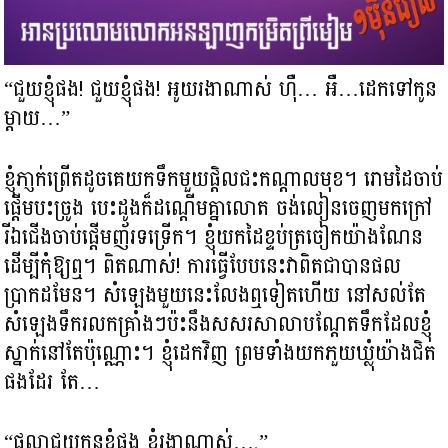
“ជួយខ្ញុំផង! ជួយខ្ញុំផង! អូយរងាណាស់ ហ៊ឺ… អឺ…ដេកទៅកូន
ម្តាយ…”
ខ្ញុំភា្ញក់ព្រើតដូចគេយកទឹកមួយផ្តិលជះកណ្តាលមុខ។ រោមដៃចាប់
ផ្តើមបះច្រូង បេះដូងក៏ដណ្តើមគ្នាលោត ចង់លៀនចេញមកក្រៅ
រីឯជើងចាប់ផ្តើមញ័រទទ្រើក។ ខ្ញុំយកដៃខ្ទប់ត្រចៀកយ៉ាងណែន
ដើម្បីកុំឱ្យឮ។ ពិតណាស់! ការធ្វើបែបនេះវាពិតជាបានផល
ប្រាកដមែន។ សំឡេងមួយនេះលែងឮទៀតហើយ នៅសល់តែ
សំឡេងទឹករលកគ្រាំងៗប៉ះនឹងសសរសាលាបណ្តែតទឹកដែលខ្ញុំ
ស្នាក់នៅតែប៉ុណ្ណោះ។ ខ្ញុំដេកវិញ ព្រមទាំងយកភួយឃ្លុំយ៉ាងជិត
ផងដែរ តែ…
“ផល្លាជួយកូនខ្ញុំផង ខ្ញុំរងាណាស់….”