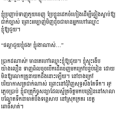
ខ្ញុំប្រញាប់ទាញភួយចេញ ប្រែខ្លួនដេកចំហៀងដើម្បីផ្ទៀងស្តាប់ឱ្យ
ជាក់ច្បាស់ ព្រោះអម្បាញ់មិញដូចជាមានអ្នកហៅឈ្មោះ
ខ្ញុំឱ្យជួយ។
“ផល្លាជួយខ្ញុំផង! ខ្ញុំរងាណាស់…”
ប្រាកដណាស់! មានគេហៅឈ្មោះខ្ញុំឱ្យជួយ។ ខ្ញុំស្ទុះងើប
យ៉ាងលឿន ទាញពិលចុចបើកដើរចេញមកក្រៅបន្ទប់រៀន ដោយ
មិនឱ្យលោកគ្រូនាយកដឹងនោះឡើយ។ នៅខាងក្រៅ
បរិយាកាសត្រជាក់ណាស់ ព្រោះនៅជុំវិញសុទ្ធសឹងតែទឹក។ អូ!
ភ្លេចប្រាប់ ខ្ញុំជាគ្រូកិច្ចសន្យាដែលស្ម័គ្រចិត្តមកបង្រៀននៅសាលា
បណ្តែតទឹកនាមាត់បឹងទន្លេសាប នៅស្រុកក្រគរ ខេត្ត
ពោធិ៍សាត់។