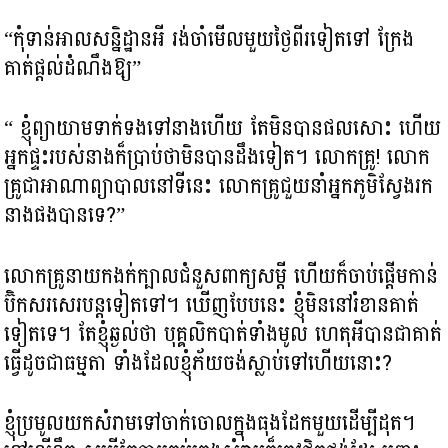
“កុំទាន់អាលសន្និដ្ឋានអី រង់ចាំមើលមួយថ្ងៃពីរទៀតទៅ ក្រែង
គាត់ផ្តល់ដំណឹងឱ្យ”
“ ខ្ញុំព្យាយាមទាក់ទងទៅនាងហើយ តែមិនបានផលសោះ ហើយ
អ្នកផ្ទះរបស់នាងក៏ប្រាប់ថាមិនបានដឹងទៀត។ លោកគ្រូ! លោក
គ្រូជាអាណាព្យាបាលនៅទីនេះ លោកគ្រូជួយនាំអ្នកភូមិស្វែងរក
នាងផងបានទេ?”
លោកគ្រូនាយកងក់ក្បាលជំនួសពាក្យសម្តី ហើយក៏ចាប់ផ្តើមកាន់
ប៊ិកសរសេរបន្តទៀតទៅ។ ឃើញបែបនេះ ខ្ញុំមិននៅរំខានគាត់
ទៀតទេ។ តែខ្ញុំឆ្ងល់ថា បុគ្គលិកបាត់ទាំងមូល ហេតុអីបានជាគាត់
ធ្វើដូចជាធម្មតា ទាំងដែលខ្ញុំភ័យចង់ស្លាប់ទៅហើយនោះ?
ខ្ញុំប្រមូលយកសំរាមទៅចាក់ចោលក្នុងធុងដែកមួយដើម្បីដុត។