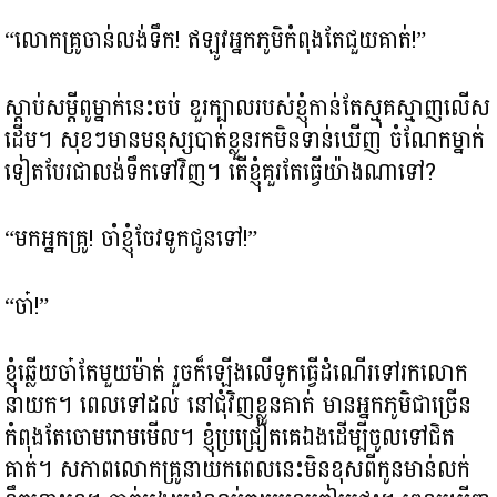
“លោកគ្រូចាន់លង់ទឹក! ឥឡូវអ្នកភូមិកំពុងតែជួយគាត់!”
ស្តាប់សម្តីពូម្នាក់នេះចប់ ខួរក្បាលរបស់ខ្ញុំកាន់តែស្មុគស្មាញលើស
ដើម។ សុខៗមានមនុស្សបាត់ខ្លួនរកមិនទាន់ឃើញ ចំណែកម្នាក់
ទៀតបែរជាលង់ទឹកទៅវិញ។ តើខ្ញុំគួរតែធ្វើយ៉ាងណាទៅ?
“មកអ្នកគ្រូ! ចាំខ្ញុំចែវទូកជូនទៅ!”
“ចា៎!”
ខ្ញុំឆ្លើយចា៎តែមួយម៉ាត់ រួចក៏ឡើងលើទូកធ្វើដំណើរទៅរកលោក
នាយក។ ពេលទៅដល់ នៅជុំវិញខ្លួនគាត់ មានអ្នកភូមិជាច្រើន
កំពុងតែចោមរោមមើល។ ខ្ញុំប្រជ្រៀតគេឯងដើម្បីចូលទៅជិត
គាត់។ សភាពលោកគ្រូនាយកពេលនេះមិនខុសពីកូនមាន់លក់