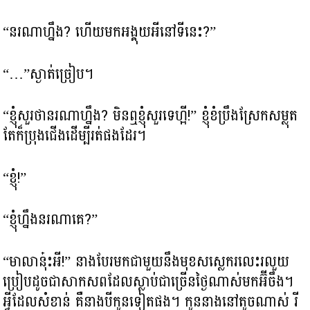
“នរណាហ្នឹង? ហើយមកអង្គុយអីនៅទីនេះ?”
“…”ស្ងាត់ច្រៀប។
“ខ្ញុំសួរថានរណាហ្នឹង? មិនឮខ្ញុំសួរទេហ្អី!” ខ្ញុំខំប្រឹងស្រែកសម្លុត
តែក៏ប្រុងជើងដើម្បីរត់ផងដែរ។
“ខ្ញុំ!”
“ខ្ញុំហ្នឹងនរណាគេ?”
“មាលានុ៎ះអី!” នាងបែរមកជាមួយនឹងមុខសស្លេករលេះរលួយ
ប្រៀបដូចជាសាកសពដែលស្លាប់ជាច្រើនថ្ងៃណាស់មកអ៊ីចឹង។​
អ្វីដែលសំខាន់ គឺនាងបីកូនទៀតផង។ កូននាងនៅតូចណាស់ រី