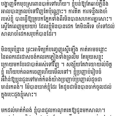
បង្ហាញទឹកមុខស្រពោនបាត់ទៅហើយ។ ខ្ញុំបន់ឱ្យតែឆាប់ភ្លឺ​នឹង
អាលបានត្រលប់ទៅវិញតែប៉ុណ្ណោះ។ ការគិត ការទន្ទឹងរងចាំ
របស់ខ្ញុំ បានធ្វើឱ្យត្របកភ្នែកទាំងពីរមិនបានសហការគ្នាសោះ។​
ស្ទើតែពេញមួយយប់ ដែលខ្ញុំមិនបានដេក តែមិនអីទេ ចាំទៅដល់
សាលាចាំដេកសរុបក៏បានដែរ។
មិនយូរប៉ុន្មាន ព្រះអាទិត្យក៏បញ្ចេញរស្មីឡើង កាត់តាមចន្លោះ
នៃពពកដេរដាសចង់កលរកភ្លៀងទាំងព្រលឹម តែមួយសន្ទុះ
ក្រោយមកបែរជាបាត់អស់ទៅវិញ ។ សង្ស័យតែវាយោយល់ចិត្ត
ខ្ញុំ ហើយបក់ពពកចេញហើយមើលទៅ។ ខ្ញុំប្រញាប់រៀបចំ
អីវ៉ាន់ឱ្យប្អូនជូនទៅមាត់កំពង់យ៉ាងប្រញាប់ប្រញាល់ដូចជា
មាន់រកពង។ ម៉ែបានឃាត់ខ្ញុំដែរ តែដូចជាមិនបានចាក់ចូលដល់
ក្នុងបេះដូងខ្ញុំសោះ។
មកដល់មាត់កំពង់ ខ្ញុំបានជួលកាណូតគេឱ្យជូនមកសាលា។