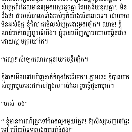
សំបុត្រពីរដែលមានទម្រង់អក្សរដូចគ្នា តែអត្ថន័យខុសគ្នា។ មិន
ដឹងថា ជារបស់មាលាទាំងអស់ឬក៏យ៉ាងម៉េចនោះទេ។ ដោយការ
មិនអស់ចិត្ត ខ្ញុំក៏លាតមើលសំបុត្រនោះម្តងទៀត។ ឈាម! ខ្ញុំ
លាន់មាត់ពេញមួយទំហឹង។ ខ្ញុំបានឃើញស្នាមឈាមបន្តិចដាន
ដោយស្នាមក្រយៅដៃ។
“ផល្លា!”​សំឡេងលោកគ្រូនាយកបន្លឺឡើង។
ខ្ញុំងាកមើលទៅឃើញគាត់កំពុងតែដើរមក។ ភ្លាមនេះ ខ្ញុំបានយក
សំបុត្រមួយនេះដាក់នៅក្នុងហោប៉ៅខោ រួចធ្វើដូចធម្មតា។
“ចាស៎! បង”
“ ខ្ញុំមានការណ៍ត្រូវទៅកំពង់លួងមួយភ្លែត! ឱ្យសិស្សចេញទៅផ្ទះ
ទៅ ហើយបិទទ្វារបង្អួចបន្ទប់ខ្ញុំផង!”