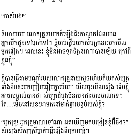
“ចាស៎បង!”
និយាយចប់ លោកគ្រូនាយកក៏ឡើងជិះកាណូតដែលមាន
អ្នកបើកជូនទៅបាត់ទៅ។ ខ្ញុំចាប់ផ្តើមយកសំបុត្រនោះមកមើល
ម្តងទៀត។ ពេលនេះ ខ្ញុំមិនអាចទុកចិត្តនរណាបានឡើយ ក្រៅពី
ខ្លួនខ្ញុំ។​
ខ្ញុំបានធ្វើតាមបណ្តាំរបស់លោកគ្រូនាយករួចហើយក៏យកសំបុត្រ
ទាំងពីរនេះមកប្រៀបធៀបគ្នាមើល។ មើលចុះមើលឡើង ទើបខ្ញុំ
អាចសម្គាល់បានថា សំបុត្រដំបូងមិនមែនជារបស់មាលាទេ។
តែ…ម៉េចនៅសុខៗវាមកនៅមាត់ទ្វារបន្ទប់របស់ខ្ញុំ?
“អ្នកគ្រូ! អ្នកគ្រូមាលាទៅណា អត់ឃើញមកបង្រៀនខ្ញុំអ៊ីចឹង?”​
សំឡេងសិស្សស្រីម្នាក់បន្លឺឡើងពីក្រោយខ្ញុំ។