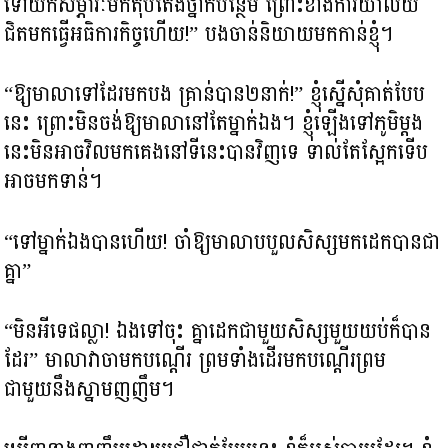
ទៅយកសម្ភារៈមកតុបតែងថ្នាក់បន្ថែម ព្រោះខាងការិយាល័យ
ជិតមកធ្វើអធិការកិច្ចហើយ!” បងចាន់និយាយមកកាន់ខ្ញុំ។
“ឱ្យមាលាទៅដែរមកបង គ្រាន់បាន២នាក់!” ខ្ញុំស្នើសុំគាត់បែប
នេះ ព្រោះមិនចង់ឱ្យមាលានៅតែម្នាក់ឯង។​ ខ្ញុំឡើងទៅភូមិម្តង
នេះមិនអាចវិលមកគេងនៅទីនេះបានវិញទេ ទាល់តែស្អែកទើប
អាចមកទាន់។
“ទៅម្នាក់ឯងបានហើយ! ចាំឱ្យមាលាបបួលសិស្សមកដេកបានជា
គ្នា”
“មិនអីទេផល្លា! ឯងទៅចុះ គ្នាដេកជាមួយសិស្សមួយយប់ក៏បាន
ដែរ” មាលាវាចាមកបណ្តើរ ព្រមទាំងដើរមកបណ្តើរព្រម
ជាមួយនឹងស្នាមញញឹម។