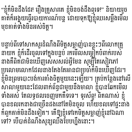
“ខ្ញុំក៏មិនដឹងដែរ! រឿងគ្រួសារគេ ខ្ញុំមិនចង់ដឹងឮទេ!” និយាយរួច
គាត់ក៏អង្គុយធ្វើរបាយការណ៍បន្ត ដោយទុកឱ្យខ្ញុំឈរសម្លឹងមើល
មុខគាត់ទាំងមិនអស់ចិត្ត។
បន្ទាប់ពីទៅសាកសួរដំណឹងពីមិត្តសម្លាញ់បានខ្លះៗពីលោកគ្រូ
នាយក ខ្ញុំក៏ដើរចូលទៅក្នុងបន្ទប់ រកមើលសម្លៀកបំពាក់របស់
នាងគឺពិតជាមិនឃើញសេសសល់អ្វីមែន សូម្បីតែសៀវភៅ
ប្រលោមលោកដែលនាងតែងតែអានជាប្រចាំក៏មិនឃើញដែរ។
ខ្ញុំមិនព្រមបោះបង់ការតាំងចិត្តមួយនេះឡើយ។ គ្រប់កន្លែងនៅលើ
សាលាមួយនេះដែលពាក់ព័ន្ធជាមួយនឹងមាលា ខ្ញុំបានឆែកមើល
ទាំងអស់ តែលទ្ធផលចេញមកគឺទទេ។ ទូរស័ព្ទ! ពិតណាស់ ខ្ញុំ
បានខលរកនាងជាច្រើនដងនៅតែមិនចូល ហើយខលទៅផ្ទះនាង
ក៏ពួកគាត់មិនដឹងទៀត។ តើឱ្យខ្ញុំទៅរកមិត្តសម្លាញ់ខ្ញុំនៅឯណា
ទៅ? បើបាត់ដំណឹងសូន្យឈឹងបែបហ្នឹងនោះ។