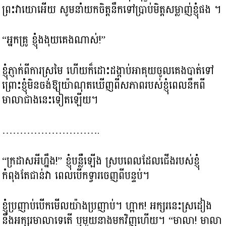
ព្រះវាយោអើយ សូមនាំយកចិត្តនឹកទៅប្រាប់មិត្តសម្លាញ់ខ្ញុំផង ។
“អ្នកគ្រូ ខ្ញុំងងុយគេងណាស់!”
ខ្ញុំភ្ញាក់ពីការស្រមៃ ហើយក៏ដោះដង្កាប់អាគុយចូលគេងបាត់ទៅ
ព្រោះខ្ញុំមិនចង់ឱ្យយ៉ាណុតឃើញពីសភាពរបស់ខ្ញុំពេលនឹកពី
មាលាជាងនេះទៀតឡើយ។
……………………….
“ក្រដាសអីហ្នឹង!” ខ្ញុំបន្លឺឡើង ស្របពេលដែលជើងរបស់ខ្ញុំ
កំពុងតែជាន់វា ពេលបើកទ្វារចេញពីបន្ទប់។
ខ្ញុំប្រញាប់បើកមើលយ៉ាងប្រញាប់។ ហ្អាក! អក្សរនេះស្រដៀង
នឹងអក្សរមាលាទេតើ ឬមួយនាងមកវិញហើយ។ “មាលា! មាលា