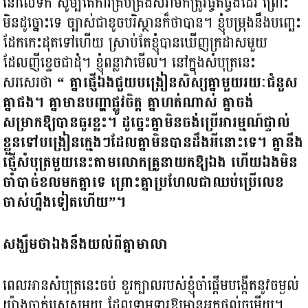
នៅលើទឹក សូម្បីតែការគ្រប់គ្រងសំរាមក៏ត្រូវផ្ចិតផ្ចង់ដែរ ព្រោះ
មិនដូច្នោះទេ ច្បាស់ជាខូចបរិស្ថានក៏ថាបាន។ ខ្ញុំបម្រុងនឹងបញ្ឆេះ
ដែកកេះដុតទៅហើយ ស្រាប់តែខ្ញុំបានឃើញក្រដាសមួយ
ដែលញីខ្ទេចជាដុំ។ ខ្ញុំពន្លាវាមើល។ នៅក្នុងសំបុត្រនេះ
សរសេរថា
“ គ្នាផ្ញើឯងជួយបង្រៀនសិស្សគ្នាមួយរយៈជំនួស
គ្នាផង។ គ្នាមានបញ្ហាផ្លូវចិត្ត គ្នាហត់ណាស់ គ្នាចង់
សម្រាកឱ្យបានធូរខ្លះ។ ដូច្នេះគ្នាមិនចង់ប្រើអារម្មណ៍ផ្ទាល់
ខ្លួនទៅបង្រៀនក្មេងៗដែលគ្នាមិនបានដឹងអីនោះទេ។ គ្នានឹង
ផ្ញើសំបុត្រមួយនេះតាមលោកគ្រូនាយកឱ្យឯង ហើយឯងមិន
ចាំបាច់ខលមកគ្នាទេ ព្រោះគ្នាប្រហែលជាឈប់ប្រើលេខ
ចាស់ហ្នឹងទៀតហើយ”។
សង្ឃឹមថាឯងនឹងយល់ពីគ្នាមាលា
ពេលអានសំបុត្រនេះចប់ ខួរក្បាលរបស់ខ្ញុំចាំផ្តើមបង្កើតនូវចម្ងល់
យ៉ាងចាក់ស្រេសមួយ ដែលទាមទារឱ្យមានអ្នកផ្តល់ចម្លើយ។