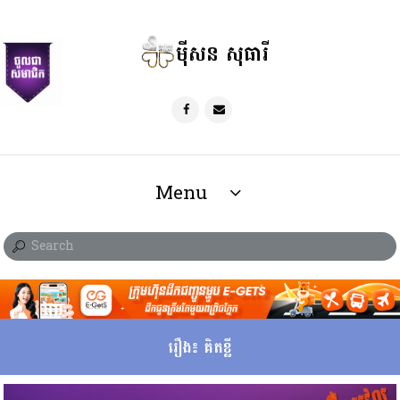
ម៉ីសន សុធារី
Menu
រឿង៖ គិតខ្លី