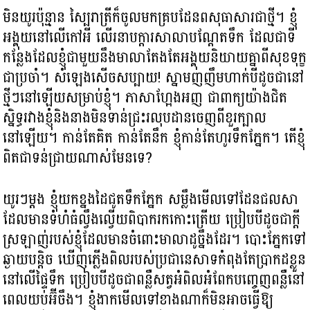
មិនយូរប៉ុន្មាន ស្បៃរាត្រីក៏ចូលមកគ្របដែនពសុធាសារជាថ្មី។ ខ្ញុំ
អង្គុយនៅលើកៅអី លើរនាបក្តារសាលាបណ្តែតទឹក ដែលជាទី
កន្លែងដែលខ្ញុំជាមួយនឹងមាលាតែងតែអង្គុយនិយាយគ្នាពីសុខទុក្ខ
ជាប្រចាំ។ សំឡេងសើចសប្បាយ! ស្នាមញញឹមហាក់បីដូចជានៅ
ថ្មីៗនៅឡើយសម្រាប់ខ្ញុំ។ ភាសាហ្អែងអញ ជាពាក្យយ៉ាងជិត
ស្និទ្ធរវាងខ្ញុំនិងនាងមិនទាន់ជ្រះរលុបដានចេញពីខួរក្បាល
នៅឡើយ។ កាន់តែគិត កាន់តែនឹក ខ្ញុំកាន់តែហូរទឹកភ្នែក។ តើខ្ញុំ
ពិតជាទន់ជ្រាយណាស់មែនទេ?
យូរៗម្តង ខ្ញុំយកខ្នងដៃជូតទឹកភ្នែក សម្លឹងមើលទៅដែនជលសា
ដែលមានទំហំធំល្វឹងល្វើយពិបាករកកោះត្រើយ ប្រៀបបីដូចជាក្តី
ស្រឡាញ់របស់ខ្ញុំដែលមានចំពោះមាលាដូច្នឹងដែរ។ បោះភ្នែកទៅ
ឆ្ងាយបន្តិច ឃើញភ្លើងពិលរបស់ប្រជានេសាទកំពុងតែប្រាកដខ្លួន
នៅលើផ្ទៃទឹក ប្រៀបបីដូចជាពន្លឺសត្វអំពិលអំពែកបញ្ចេញពន្លឺនៅ
ពេលយប់អ៊ីចឹង។​ ខ្ញុំងាកមើលទៅខាងណាក៏មិនអាចធ្វើឱ្យ