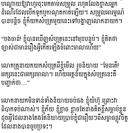
បណ្តោយឱ្យវាហូរចុះមកតាមសម្រួល រហូតលែងខ្មាសអ្នក
ដំណើរដែលបើកទូកឬកាណូតកាត់ឡើយ។ សម្រួលអារម្មណ៍
បានបន្តិច ខ្ញុំក៏យកសំបុត្រមួយនេះទៅបង្ហាញលោកនាយក។
“បងចាន់! ខ្ញុំបានឃើញសំបុត្រនេះនៅមុខបន្ទប់។ ខ្ញុំគិតថា
ច្បាស់ជាមានរឿងអ្វីកើតឡើងចំពោះមាលាហើយ”
លោកគ្រូនាយកយកសំបុត្រពីខ្ញុំមើល រួចនិយាយ “មែនតើ!
អក្សរនេះជាអក្សរមាលា។ ហើយអត្ថន័យក្នុងសំបុត្រនេះគឺ
បញ្ជាក់ថា…”
លោកនាយកមិនទាន់ទាំងនិយាយចប់ផង ខ្ញុំយំហ៊ូ ព្រោះវា
ពិបាកទប់ណាស់។ ខ្ញុំភ័យ ខ្ញុំខ្លាច ខ្លាចតែនាងគិតខ្លីសម្លាប់ខ្លួន
ដូចអ្វីដែលនាងតែងតែនិយាយប្រាប់ខ្ញុំជារឿយៗពីសម្ពាធផ្លូវចិត្ត
ដែលនាងបានចួបប្រទះ។