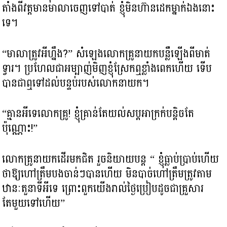
តាំងពីវត្តមានមាលាចេញទៅបាត់ ខ្ញុំមិនហ៊ានដេកម្នាក់ឯងនោះ
ទេ។
“មាលាត្រូវអីហ្នឹង?” សំឡេងលោកគ្រូនាយកបន្លឺឡើងពីមាត់
ទ្វារ។ ប្រហែលជាអម្បាញ់មិញខ្ញុំស្រែកឮខ្លាំងពេកហើយ ទើប
បានជាឮទៅដល់បន្ទប់របស់លោកនាយក។
“គ្មានអីទេលោកគ្រូ! ខ្ញុំគ្រាន់តែយល់សប្តអាក្រក់បន្តិចតែ
ប៉ុណ្ណោះ!”
លោកគ្រូនាយកដើរមកជិត រួចនិយាយបន្ត “ ខ្ញុំធ្លាប់ប្រាប់ហើយ
ថាឱ្យហៅត្រឹមបងចាន់ៗបានហើយ មិនបាច់ហៅត្រឹមត្រូវតាម
ឋានៈតួនាទីអីទេ ព្រោះពួកយើងរាល់ថ្ងៃប្រៀបដូចជាគ្រួសារ
តែមួយទៅហើយ”