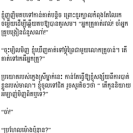
ខ្ញុំញញិមតបទៅកាន់គាត់បន្តិច ព្រោះខួរក្បាលកំពុងតែលៃរក
ចម្លើយដើម្បីឆ្លើយតបឱ្យបានគួរសម។ “អ្នកគ្រូគាត់រវល់! ចាំអ្នក
គ្រូបង្រៀនជំនួសណា៎!”
“ចុះម្សិលមិញ ខ្ញុំឃើញគាត់ទៅម្តុំព្រៃជាមួយលោកគ្រូចាន់។ តើ
គាត់ទៅរកអីអ្នកគ្រូ?”
ប្រយោគរបស់ក្មេងស្រីម្នាក់នេះ កាន់តែធ្វើឱ្យខ្ញុំសង្ស័យពីការបាត់
ខ្លួនរបស់មាលា។ ខ្ញុំចូលទៅជិត រួចសួរតិចៗថា “ តើកូននិយាយ
អម្បាញ់មិញពិតឬទេ?”
“ចា៎!”
“ប្រហែលម៉ោងប៉ុន្មាន?”