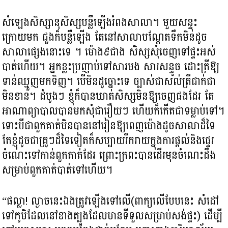
សំឡេងសិស្សានុសិស្សបន្លឺឡើងរំពងសាលា។ មួយសន្ទុះ
ក្រោយមក ជួងក៏បន្លឺឡើង តែនៅសាលាបណ្តែតទឹកមិនដូច
សាលាផ្សេងនោះទេ ។ ម៉ោង៩ជាង សិស្សសុំចេញទៅផ្ទះអស់
បាត់ហើយ។ អ្នកខ្លះប្រញាប់ទៅសារមង សារសន្ទូច ដោះត្រីឱ្យ
ទាន់ឈ្មួញមកទិញ។ បើមិនដូច្នោះទេ ច្បាស់ជាសល់ត្រីជាក់ជា
មិនខាន។ ដំបូងៗ ខ្ញុំក៏បានឃាត់សិស្សមិនឱ្យចេញផងដែរ តែ
អាណាព្យាបាលបានមកសុំជារឿយៗ ហើយក៏កើតជាទម្លាប់ទៅ។
ទោះបីជាពួកគាត់មិនបាននៅរៀនឱ្យពេញម៉ោងដូចសាលាដ៏ទៃ
តែខ្ញុំដូចជាគ្រូៗដ៏ទៃទៀតក៏សប្បាយរីករាយក្នុងការផ្តល់និងផ្ទេរ
ចំណេះទៅកាន់ពួកគាត់ដែរ ព្រោះក្រពះបានដើរមុនចំណេះដឹង
សម្រាប់ពួកគាត់បាត់ទៅហើយ។
“ផល្លា! ល្ងាចនេះឯងត្រូវឡើងទៅលើ(ពាក្យលើបែបនេះ សំដៅ
ទៅភូមិដែលនៅខាងត្បូងដែលមានទីទួលសម្រាប់សង់ផ្ទះ) ដើម្បី