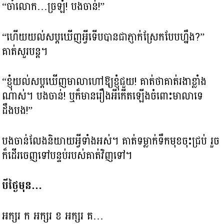
“ចា៎លោក…ច្រឡំ! បងចាន់!”
“ហើយយល់សប្តឃើញអ្វីទើបបានជាភ្ញាក់ស្រែកបែបហ្នឹង?”
គាត់សួរបន្ត។
“ខ្ញុំយល់សប្តឃើញមាលាហៅឱ្យខ្ញុំជួយ! គាត់ថាគាត់រងាខ្លាំង
ណាស់។ បងចាន់! ឬក៏មានរឿងអីកើតឡើងចំពោះមាលាទេ
ដឹងបង!”
បងចាន់លែងនិយាយអ្វីទាំងអស់។ គាត់ទម្លាក់ទឹកមុខចុះជ្រប់ រួច
ក៏ដើរចេញទៅបន្ទប់របស់គាត់វិញទៅ។
បីថ្ងៃមុន…
អក្សរ ក អក្សរ ខ អក្សរ គ…