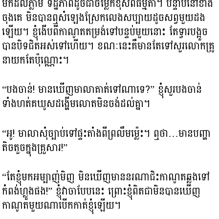
មកដល់ភ្លាម ទិដ្ឋភាពដូចជាចម្លែកខុសពីធម្មតា។ បន្ទាប់នៅខាង
ចុងគេ មិនបានឮសំឡេងស្រែកលេងសប្បាយដូចសព្វមួយដង
ឡើយ។ ខ្ញុំងើបពីកាណូតតម្រង់ទៅបន្ទប់មួយនោះ តែទ្វារបង្អួច
បានបិទជិតអស់ទៅហើយ។ ខណៈនេះគឺមានតែទៅសួរលោកគ្រូ
នាយកតែប៉ុណ្ណោះ។
“បងចាន់! មានឃើញមាលាគាត់ទៅណាទេ?” ខ្ញុំសួរបងចាន់
ទាំងហត់គឃូសដង្ហើមលោតមិនចង់ដល់គ្នា។
“អូ! មាលាសុំច្បាប់ទៅផ្ទះតាំងពីព្រលឹមម្ល៉េះ។ ឮថា…មានបញ្ហា
តិចតួចក្នុងគ្រួសារ!”
“តែខ្ញុំមកអម្បាញ់មិញ មិនឃើញមាននរណាជិះកាណូតឆ្លងទៅ
កំពង់ហ្លួងផង!” ខ្ញុំវាចាបែបនេះ ព្រោះខ្ញុំពិតជាមិនបានឃើញ
កាណូតមួយណាបើកកាត់ខ្ញុំឡើយ។