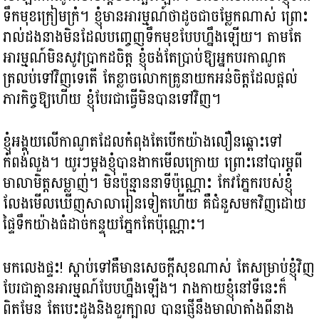
ទឹកមុខក្រៀមក្រំ។ ខ្ញុំមានអារម្មណ៍ថាដូចជាចម្លែកណាស់ ព្រោះ
រាល់ដងនាងមិនដែលបញ្ចេញទឹកមុខបែបហ្នឹងឡើយ។ តាមតែ
អារម្មណ៍មិនសូវប្រាកដចិត្ត ខ្ញុំចង់តែប្រាប់ឱ្យអ្នកបរកាណូត
ត្រលប់ទៅវិញទេតើ តែខ្លាចលោកគ្រូនាយកអន់ចិត្តដែលផ្តល់
ភារកិច្ចឱ្យហើយ ខ្ញុំបែរជាធ្វើមិនបានទៅវិញ។
ខ្ញុំអង្គុយលើកាណូតដែលកំពុងតែបើកយ៉ាងលឿនឆ្ពោះទៅ
កំពង់លួង។ យូរៗម្តងខ្ញុំបានងាកមើលក្រោយ ព្រោះនៅបារម្ភពី
មាលាមិត្តសម្លាញ់។ មិនប៉ុន្មាននាទីប៉ុណ្ណោះ កែវភ្នែករបស់ខ្ញុំ
លែងមើលឃើញសាលារៀនទៀតហើយ គឺជំនួសមកវិញដោយ
ផ្ទៃទឹកយ៉ាងធំដាច់កន្ទុយភ្នែកតែប៉ុណ្ណោះ។
មកលេងផ្ទះ! ស្តាប់ទៅគឺមានសេចក្តីសុខណាស់ តែសម្រាប់ខ្ញុំវិញ
បែរជាគ្មានអារម្មណ៍បែបហ្នឹងឡើង។ រាងកាយខ្ញុំនៅទីនេះក៏
ពិតមែន តែបេះដូងនិងខួរក្បាល បានផ្ញើនឹងមាលាតាំងពីនាង