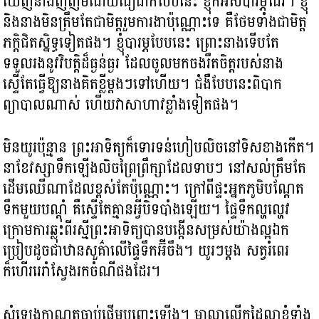
ឃើញនាងញញឹមដោយជឿជាក់បែបនេះ ខ្ញុំក៏អស់បារម្ភដែរ។ ខ្ញុំ
និងនាងមិនត្រឹមតែជាមិត្តរួមការងាប៉ុណ្ណោះទេ គឺថែមទាំងជាមិត្ត
ភក្តិជិតស្និទ្ធទៀតផង។ ខ្ញុំបារម្ភបែបនេះ ព្រោះនាងទើបតែ
ទទួលរងនូវវិបត្តិដ៏ធ្ងន់ធ្ងរ ដែលចូលមកចងរឹតចិត្តរបស់នាង
ស្ទើតែធ្វើឱ្យនាងគិតខ្លីម្តងៗទៅហើយ។ ជំងឺបែបនេះពិបាក
ព្យាបាលណាស់ ហើយវាសាហាវខ្លាំងទៀតផង។
មិនយូរប៉ុន្មាន ព្រះអាទិត្យក៏ទោរទន់ហៀបលិចនៅទិសខាងកើត។
នាខែវស្សាទឹកឡើងលិចព្រៃព្រឹក្សាដែលទាបៗ នៅសល់ត្រឹមតែ
ដើមឈើណាដែលខ្ពស់តែប៉ុណ្ណោះ។ ក្រៅពីផ្ទះអ្នកភូមិបណ្តែត
ទឹកមួយបណ្តុំ គឺស្ទើតែគ្មានអ្វីបិទបាំងឡើយ។ ផ្ទៃទឹកល្ហល្ហេវ
ក្រោមការឆ្លុះពីរស្មីព្រះអាទិត្យបានបង្កើនសម្រស់យ៉ាងល្អឯក
ប្រៀបដូចជាឋានសួគ៌ាលើផ្ទៃទឹកអ៊ីចឹង។ យូរៗម្តង សត្វរំពេរ
ក៏ហើររេរាំស្វែងរកចំណីផងដែរ។
សំឡេងកាណូតចាប់ផ្តើមបញ្ឆេះឡើង។ មាលាលើកដៃលាខ្ញុំទាំង