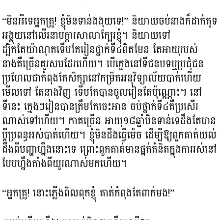
“មិនអីទេអ្នកគ្រូ! ខ្ញុំមិនទាន់ងងុយទេ!” និយាយចប់នាងក៏ដាក់គូទ
អង្គុយនៅលើរនាបក្តារសាលាក្បែរខ្ញុំ។ និយាយទៅ
ដ្បិតតែយ៉ាណុតទើបតែរៀនថ្នាក់ទី៤ពិតមែន តែអាយុរបស់
នាងគឺច្រើនគួរសមដែរហើយ។ បើក្មេងនៅទីជនបទឬប្រជុំជន
ប្រហែលជាកំពុងតែសិក្សានៅកម្រិតអនុវិទ្យាល័យបាត់ហើយ
មើលទៅ តែនាងវិញ ទើបតែបានចូលរៀនតែប៉ុណ្ណោះ។ នៅ
ទីនេះ ក្មេងៗរៀនបានត្រឹមតែចេះអាន ចប់ថ្នាក់ទី៤គឺប្រសើរ
ណាស់ទៅហើយ។ ភាគច្រើន អាយុ១៨ឆ្នាំមិនទាន់ទេដឹងតែមាន
ប្តីប្រពន្ធអស់បាត់ហើយ។ ខ្ញុំមិនដឹងធ្វើម៉េច ដើម្បីឱ្យពួកគាត់យល់
ដឹងពីបញ្ហាហ្នឹងនោះទេ ព្រោះពួកគាត់មានផ្នត់គំនិតក្នុងការរស់នៅ
បែបហ្នឹងតាំងពីយូរណាស់មកហើយ។
“អ្នកគ្រូ! នោះភ្លើងពិលពុកខ្ញុំ គាត់កំពុងតែពាក់មង!”