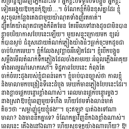
សម្រាន្តឱ្យពេញភ្នែកនោះទេ។ អ្នកខ្លះបិទទ្វារបិទបង្អួច អ្នកខ្លះ
ទៀតអង្គុយឱបកូនកុំឱ្យយំ…។ ចំណែកខ្ញុំក៏មិនខុសគ្នាដែរ ខ្ញុំ
ស្ទុះចូលកន្លែងគេងជាមួយយ៉ាណុតទាំងញ័រតតាត់។
ដ្បិតតែយ៉ាណុតជាក្មេងក៏ពិតមែន តែមើលទៅនាងដូចជាមិនបាន
ខ្លាចបរិយាកាសបែបនេះឡើយ។ មួយសន្ទុះក្រោយមក ខ្យល់
ក៏បានស្ងប់ ជំនួសដោយតំណក់ភ្លៀងយ៉ាងធំៗធ្លាក់ចុះមកដូចជា
ចាប់ហែកមេឃ។ ខ្ញុំក៏លែងសូវខ្លាចអីទៀតដែរ។ ខ្ញុំបើកបង្អួច
សម្លឹងមើលតំណក់ទឹកភ្លៀងដែលចាំងតាមរយៈអំពូលភ្លើងអាគុយ
ទាំងអារម្មណ៍សោកសៅ។ ទិដ្ឋភាពបែបនេះ កំពុងតែ
ចាក់ចំបេះដូងរបស់ខ្ញុំជាពន់ពេក។ ខ្ញុំចាប់បានច្បាស់ថា កាលខ្ញុំ
និងមាលាមកបង្រៀនទីនេះដំបូង មេឃក៏មានភ្លៀងបែបនេះដែរ។
នាងខ្លាចផ្លេកបន្ទោរខ្លាំងណាស់។ ពេលមានផ្លេកបន្ទោរម្តងៗ
នាងស្រវាឱបខ្ញុំពេញមួយទំហឹង ហើយថែមទាំងលាន់មាត់
តិចៗថា “សម្លាញ់ជួយខ្ញុំផង!”។ ចុះឥឡូវ! បាត់ឯងទៅណា
មាលា? ឯងមាននឹកគ្នាទេ? ចំណែកគ្នាវិញនឹកឯងខ្លាំងណាស់។
ពេលនេះ តើឯងនៅឯណា?​ ហើយសុខទុក្ខយ៉ាងណាហើយ? ឱ!