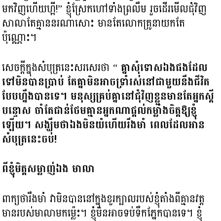
មកវិញហើយហ្អី!” ខ្ញុំស្រែកហៅទាំងព្រលឹម រួចដើរមើលជុំវិញ
សាលាតែគ្មាននរណាសោះ មានតែលោកគ្រូនាយកតែ
ប៉ុណ្ណោះ។
សេចក្តីក្នុងសំបុត្រនេះសរសេរថា “
គ្នាសុំទោសឯងផងដែល
ទៅមិនបានប្រាប់ តែគ្នាមិនអាចទ្រាំរស់នៅជាមួយនឹងជីវិត
បែបហ្នឹងបានទេ។ មនុស្សគ្រប់គ្នានៅជុំវិញខ្លួនមានតែអ្នកស្តី
បន្ទោស ចាំតែជាន់ថែមគ្មានអ្នកណាផ្តល់កម្លាំងចិត្តឱ្យខ្ញុំ
ឡើយ។ សង្ឃឹមថាឯងមិនយំហើយរឹងមាំ ពេលដែលអាន
សំបុត្រនេះចប់!
ពីខ្ញុំមិត្តសម្លាញ់ឯង មាលា
ពាក្យថារឹងមាំ វាមិនបាននៅក្នុងខួរក្បាលរបស់ខ្ញុំតាំងពីគ្មានវត្ត
មានរបស់មាលាមកម្ល៉េះ។ ខ្ញុំមិនអាចទប់ទឹកភ្នែកបានទេ។ ខ្ញុំ