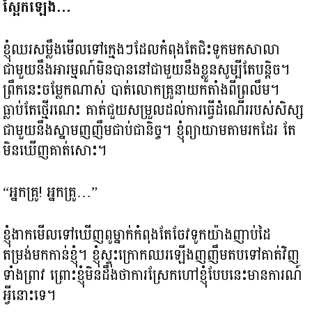
ស្អែកឡើង…
ខ្ញុំឈរសម្លឹងមើលទៅក្មេងៗដែលកំពុងតែជិះទូកមកសាលា
ជាមួយនឹងអារម្មណ៍មិនបាននៅជាមួយនឹងខ្លួនសូម្បីតែបន្តិច។
ព្រឹកនេះចម្លែកណាស់ បាត់លោកគ្រូនាយកតាំងពីព្រលឹម។
ធ្លាប់តែថ្មើរណេះ គាត់ជួយសម្រួលដល់ការធ្វើដំណើររបស់សិស្ស
ជាមួយនឹងស្នាមញញឹមជាប់ជានិច្ច។ ខ្ញុំព្យាយាមតាមរកដែរ តែ
មិនឃើញគាត់សោះ។
“អ្នកគ្រូ! អ្នកគ្រូ…”
ខ្ញុំងាកមើលទៅឃើញពូម្នាក់កំពុងតែចែវទូកយ៉ាងញាប់ដៃ
តម្រង់មកកាន់ខ្ញុំ។ ខ្ញុំស្ទុះក្រោកឈរឡើងញញឹមតបទៅគាត់វិញ
ទាំងព្រាវ ព្រោះខ្ញុំមិនដឹងថាការស្រែកហៅខ្ញុំបែបនេះមានការណ៍
អ្វីនោះទេ។