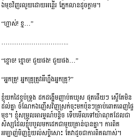
ឯមុខវិញរលួយដោយអន្លើរ ភ្នែកលានដូចក្តាម។
“ហ្អាស់! ខ្ម…”
…………………………..
“ខ្មោច! ខ្មោច! ជួយផង! ជួយផង…”
“អ្នកគ្រូ! អ្នកគ្រូត្រូវអីហ្នឹងអ្នកគ្រូ?”
ខ្ញុំយកដៃខ្ទប់ទ្រូង ដកដង្ហើមញាប់គឃូស ផុតផើយៗ ស្ទើតែមិន
ដល់គ្នា ចំណែកឯញើសវិញស្រក់ចុះមកប៉ុនៗគ្រាប់ពោតពេញផ្ទៃ
មុខ។ ខ្ញុំសម្រួលអារម្មណ៍បន្តិច ទើបមើលទៅយ៉ាណុតដែលជា
សិស្សដែលខ្ញុំបបួលមកដេកជាមួយគ្រាន់បានគ្នា។ ការពិត
អម្បាញ់មិញខ្ញុំយល់សប្តិសោះ តែវាដូចជាការពិតណាស់។