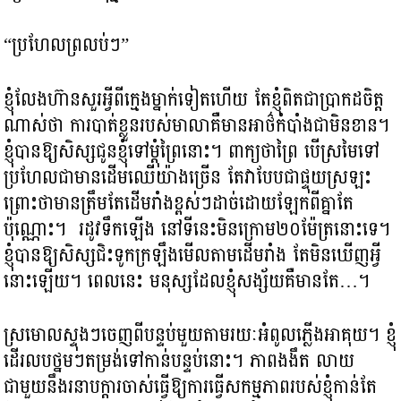
“ប្រហែលព្រលប់ៗ”
ខ្ញុំលែងហ៊ានសួរអ្វីពីក្មេងម្នាក់ទៀតហើយ តែខ្ញុំពិតជាប្រាកដចិត្ត
ណាស់ថា ការបាត់ខ្លួនរបស់មាលាគឺមានអាថ៌កំបាំងជាមិនខាន។
ខ្ញុំបានឱ្យសិស្សជូនខ្ញុំទៅម្តុំព្រៃនោះ។ ពាក្យថាព្រៃ បើស្រមៃទៅ
ប្រហែលជាមានដើមឈើយ៉ាងច្រើន តែវាបែបជាផ្ទុយស្រឡះ
ព្រោះថាមានត្រឹមតែដើមរាំងខ្ពស់ៗដាច់ដោយឡែកពីគ្នាតែ
ប៉ុណ្ណោះ។ រដូវទឹកឡើង នៅទីនេះមិនក្រោម២០ម៉ែត្រនោះទេ។
ខ្ញុំបានឱ្យសិស្សជិះទូកក្រឡឹងមើលតាមដើមរាំង តែមិនឃើញអ្វី
នោះឡើយ។ ពេលនេះ មនុស្សដែលខ្ញុំសង្ស័យគឺមានតែ…។
ស្រមោលស្ទុងៗចេញពីបន្ទប់មួយតាមរយៈអំពូលភ្លើងអាគុយ។ ខ្ញុំ
ដើរលបថ្នមៗតម្រង់ទៅកាន់បន្ទប់នោះ។ ភាពងងឹត លាយ
ជាមួយនឹងរនាបក្តារចាស់ធ្វើឱ្យការធ្វើសកម្មភាពរបស់ខ្ញុំកាន់តែ