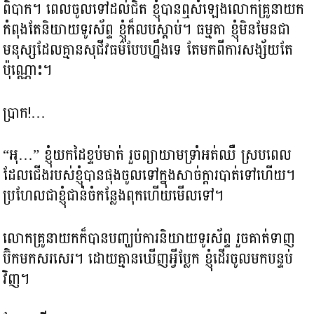
ពិបាក។ ពេលចូលទៅដល់ជិត ខ្ញុំបានឮសំឡេងលោកគ្រូនាយក
កំពុងតែនិយាយទូរស័ព្ទ ខ្ញុំក៏លបស្តាប់។ ធម្មតា ខ្ញុំមិនមែនជា
មនុស្សដែលគ្មានសុជីវធម៌បែបហ្នឹងទេ តែមកពីការសង្ស័យតែ
ប៉ុណ្ណោះ។
ប្រាក!…
“អុ…” ខ្ញុំយកដៃខ្ទប់មាត់ រួចព្យាយាមទ្រាំអត់ឈឺ ស្របពេល
ដែលជើងរបស់ខ្ញុំបានផុងចូលទៅក្នុងសាច់ក្តារបាត់ទៅហើយ។
ប្រហែលជាខ្ញុំជាន់ចំកន្លែងពុកហើយមើលទៅ។
លោកគ្រូនាយកក៏បានបញ្ឃប់ការនិយាយទូរស័ព្ទ រួចគាត់ទាញ
ប៊ិកមកសរសេរ។ ដោយគ្មានឃើញអ្វីប្លែក ខ្ញុំដើរចូលមកបន្ទប់
វិញ។