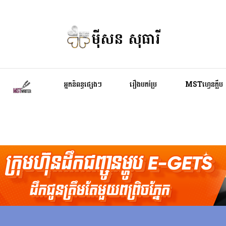
ម៉ីសន សុធារី
អ្នកនិពន្ធផ្សេងៗ
រឿងបកប្រែ
MSTហ្វេនក្លឹប