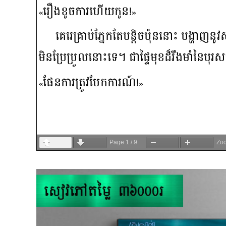
Page
1
/
9
Zo