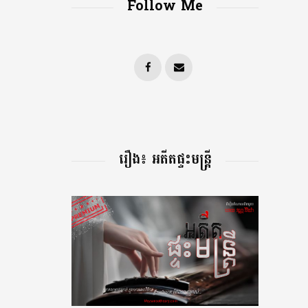
Follow Me
រឿង៖ អតីតផ្ទះមន្រ្តី