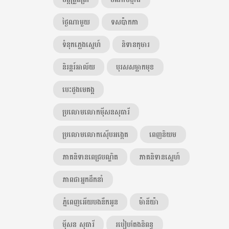
ថ្ងៃណាមួយ
ទសប៉ាកកា
ទំនុកភ្លេងស្នេហ៍
និទានកុមារ
និរន្តរ៍អាល័យ
បុរសសម្លាកមុខ
បេះដូងមេគង្គ
ប្រលោមលោកម៉ីសនសុធារី
ប្រលោមលោកស៊ើបអង្កេត
ពេញនិយម
ភាគនិទានពេជ្របណ្ឌិត
ភាគនិទានស្នេហ៍
ភាពជាអ្នកដឹកនាំ
ភ្នំពេញអើយបងនឹកអូន
ម៉ានីយ៉ា
ម៉ីសន សុធារី
របៀបតែងនិពន្ធ