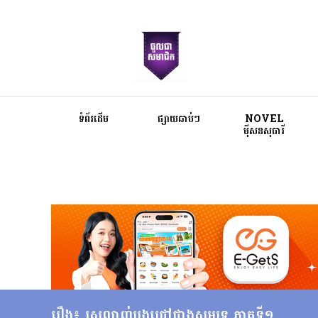
ទំព័រដើម
ផ្សាយឆាប់ៗ
NOVEL
ម៉ីសនសុធារី
រឿង៖ ស្រលាញ់បងជ្រៅជាងសមុទ្រ ភាគទី១