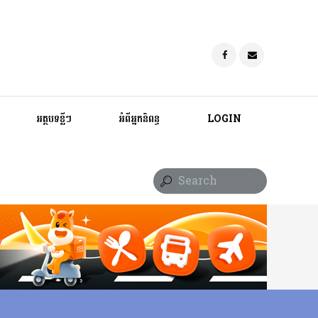
អត្ថបទខ្លីៗ
អំពីអ្នកនិពន្ធ
LOGIN