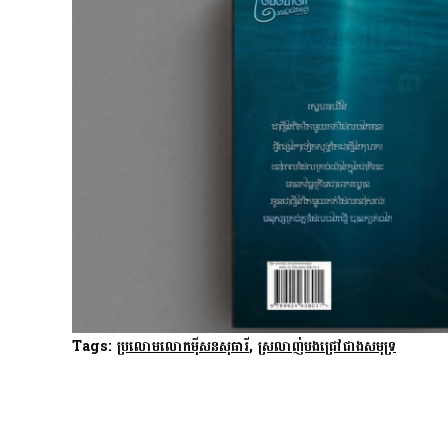
Tags:
ប្រលោមលោកម៉ីសនសុធារី
,
ស្រលាញ់បងជ្រៅជាងសមុទ្រ