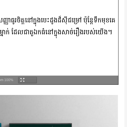
om
100%