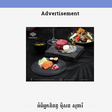
Advertisement
អំពីអ្នកនិពន្ធ ម៉ីសន សុធារី