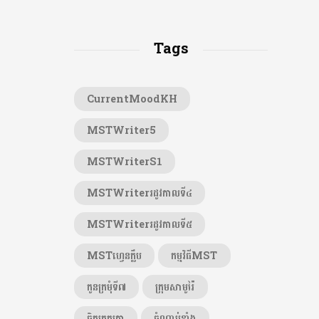
Tags
CurrentMoodKH
MSTWriter5
MSTWriterS1
MSTWriterរដូវកាលទី៤
MSTWriterរដូវកាលទី៥
MSTហ្វេនក្លឹប
កម្មវិធីMST
កូនក្រមុំទី៧
ក្រុមសាមូរ៉ៃ
ចិត្តត្រួតត្រា
ចំណាប់ខ្មាំង