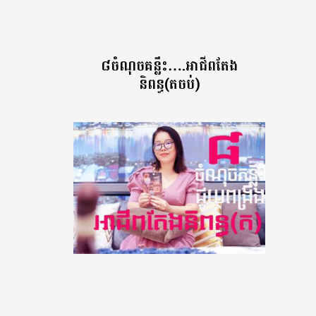
៨ចំណុចគន្លឹះ….អាជីពតែង
និពន្ធ(តចប់)