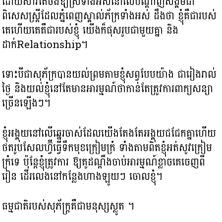
ដោយសារ​តែ​ចង់ឱ្យ​ស្រីទាំងអស់នៅលើបណ្ដាញសង្គមជា
ពិសេសស្ត្រីដែលភ្នំពេញស្គាល់ភ័ក្រទាំងអស់ ដឹងថា ខ្ញុំគឺជារបស់
គេហើយគេគឺជារបស់ខ្ញុំ យើងក៏ផុសរូបជាមួយគ្នា និង
ដាក់Relationship។
ទោះបីជាសុភ័ក្របាន​យល់ព្រមតាមខ្ញុំសព្វបែបយ៉ាង ជារៀងរាល់
ថ្ងៃ និងយល់ខ្ញុំនៅតែ​មានអារម្មណ៍ថាកាន់តែត្រូវការពាក្យ​សន្យា
ច្រើនឡើងៗ។
ខ្ញុំអង្គុយនៅលើឆ្នេរចាស់ដែលយើងតែងតែអង្គុយជជែកគ្នាហើយ
ថតរូបសែលហ្វ៊ីធ្វើទឹកមុខក្រៀមក្រំ ទាំងតាមពិតខ្ញុំអត់សូវក្រៀម
ក្រំទេ ប៉ុន្តែខ្ញុំត្រូវការ ឱ្យគូដណ្តឹង​ចាប់អារម្មណ៍ខ្លាចគេ​ចេញពី
រៀន ដើរលេង​នៅកន្លែងហាងឡូយៗ ចោលខ្ញុំ។
ធម្មជាតិ​របស់សុភ័ក្ត្រគឺជាមនុស្សស្លូត ។