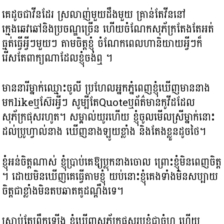
គេដូចជាវីនដែរ ស្រលាញ់មួយ​ដឹងមួយ គ្រាន់តែវីននៅ
ក្មេងឆេវឆៅនិងប្រចណ្ឌច្រើន ហើយចំណែកសុភ័ក្រតែងតែអត់
ធ្មត់ធ្វើអ្វីៗមួយៗ តាមចិត្តខ្ញុំ ចំណែកពេលហានិយាយអ្វីៗ​ក៏​
រើសតែពាក្យណា​ដែលខ្ញុំចង់ឮ ។
មាននារីម្នាក់ឈ្មោះចូលី ប្រហែលអ្នកភ្នំពេញ​ខ្ញុំឃើញ​មាន​នាង​
មកlikeឬស៊ែរអ្វី​ៗ សូម្បីតែQuoteឬព័ត៌មាន​កូវីដ​ដែល​
សុភ័ក្រផុសរហូត។ សម្គាល់យូរហើយ ខ្ញុំចូលមើលស្រីម្នាក់នោះ
ដល់ប្រូហ្វាល់នាង ឃើញនាង​ឡូយខ្លាំង និងតែងខ្លួនដូចថៃ។
ខ្ញុំអន់ចិត្តណាស់ ខ្ញុំប្រាប់គេឱ្យប្លុកនាងចោល ព្រោះខ្ញុំមិនពេញចិត្ត​
។ ដោយមិនឃើញ​គេធ្វើតាម​ខ្ញុំ យប់នោះខ្ញុំគេងទាំងមិនសប្បាយ
ចិត្តជាខ្លាំងមិនតបឆាតគូដណ្តឹងទេ។
ស្រាប់តែព្រឹកឡើង ខ្ញុំឃើញសុភ័ក្រផុសរូបខ្ញុំជាចំហ ហើយ