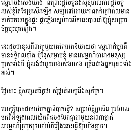
ស្នេហ៍បងសេងឃាង ពីព្រោះផ្លូវចិត្តនិងសុខុមាលភាពផ្លូវចិត្ត
របស់ខ្ញុំរឹតតែប្រសើរឡើង សម្បូរ​ទៅដោយ​ភាពកក់ក្តៅពេលមាន
គាត់មកនៅក្នុងផ្ទះ ផ្កាភ្លើងស្នេហាលើកនេះ​បាននាំឱ្យខ្ញុំសម្រេច
ចិត្តមុះមុតឡើង។
នេះដូចជាខុសពីពាក្យមួយគេតែងតែ​និយាយថា ស្នេហាដំបូងគឺ
មានឥទ្ធិពលខ្លាំង ប៉ុន្តែសម្រាប់ខ្ញុំ មានអារម្មណ៍ថារវាងមនុស្ស
ប្រុសទាំងបី ខ្ញុំលង់ជាមួយបងសេងឃាង ច្រើនជាងអ្នកមុនៗទាំង
អស់។
ថ្ងៃនោះ ខ្ញុំសម្រេចចិត្ត​ថា សុំផ្តាច់ពាក្យនឹងសុភ័ក្រ។
ហេតុអ្វី​បាន​ជា​ការ​បែក​គ្នា​ពិបាក​ធ្វើ? សម្រាប់ខ្ញុំប្រសិន ប្រហែល
មកពីអំឡុងពេលយើង​គិត​ចង់​​បែក​គ្នា​ជាមួយ​នរណា​ម្នាក់ ​
អារម្មណ៍​ច្របូកច្របល់​អំពី​រឿងនោះធ្វើឱ្យយើងខ្លាច​។