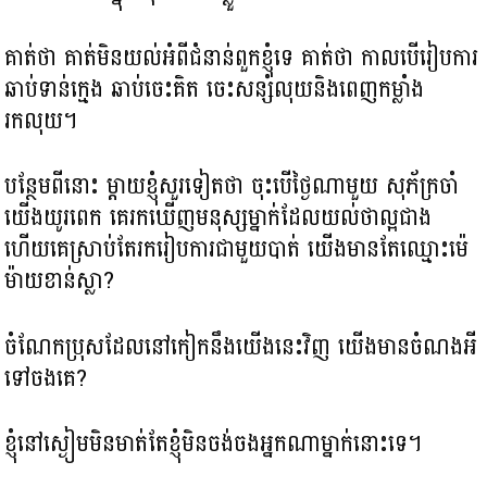
គាត់ថា គាត់មិនយល់អំពីជំនាន់ពួកខ្ញុំទេ គាត់ថា កាលបើរៀបការ​
ឆាប់ទាន់ក្មេង ឆាប់ចេះគិត ចេះសន្សំ​លុយនិងពេញកម្លាំង
រកលុយ​​។
បន្ថែមពីនោះ ម្តាយខ្ញុំសួរទៀតថា ចុះបើថ្ងៃណាមួយ សុភ័ក្រចាំ
យើងយូរពេក គេរកឃើញមនុស្សម្នាក់ដែលយល់ថាល្អជាង
ហើយគេស្រាប់តែរករៀបការជាមួយបាត់ យើងមាន​តែឈ្មោះម៉េ
ម៉ាយខាន់ស្លា?
ចំណែក​ប្រុស​ដែលនៅកៀកនឹងយើងនេះវិញ យើងមានចំណងអី
ទៅចងគេ?
ខ្ញុំនៅស្ងៀមមិនមាត់​តែខ្ញុំមិនចង់ចងអ្នកណាម្នាក់នោះទេ។