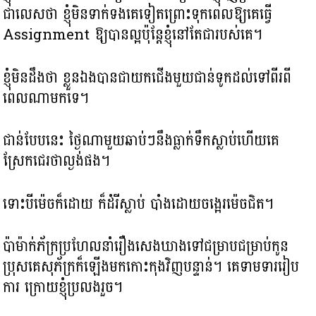
ជាលេសថា ខ្ញុំមិនទាក់ទងគេទៀតព្រោះទុកពេលឱ្យគេធ្វើ
Assignment ឱ្យបានល្អប៉ុន្តែខ្ញុំនៅតែជារបស់គេ។
ខ្ញុំមិនដឹងថា ខ្លួនឯងបានជាយកជើងមួយជាន់ទូកដល់ទៅពីរពី
ពេលណាមកទេ។
ជាន់បែបនេះ ថ្ងៃណាមួយ​ឆាប់ៗនឹងធ្លាក់ទឹកស្លាប់ហើយគេ
ស្រែកជេរថាល្ងង់ផង។
ទោះបីម៉េច​ក៏ដោយ ក៏ដំរីស្លាប់ បាំងដោយចង្អេរម៉េចជិត។
ប៉ាម៉ាក់ភ័ក្រប្រហែលនាំរឿង​សេងឃាងទៅជម្រាបជម្រាប់កូន
ប្រុសគេ​សុភ័ក្រក៏ឡើងមកកោះកុង​វិញបន្ទាន់។ គេទាមទាររៀប
ការ ក្រោយខ្ញុំប្រលងរួច។