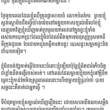
បន្តិច ចូលក្នុងបន្ទប់គេងក៏ឆាតរកគ្នាដែរ។
ថ្ងៃមួយពេលដែលខ្ញុំឈឺគ្រុន​ផ្តាសាយធំ រលាក​បំពង់ករ ម្ដាយខ្ញុំ
ស្លន់ស្លោមិនដឹងធ្វើយ៉ាងម៉េចនៅអង្គុយកោសខ្យល់មើលថែខ្ញុំ
ចេញមកវិញខ្ញុំឃើញគាត់ប្រមូលយកអាវនៅក្នុងផ្ទះខ្ញុំទាំង
អស់យកបោកជ្រះដែលខ្ញុំមិនដែលរំពឹងទុកទេមនុស្សប្រុសមកពី
ទីក្រុងដូចគេ បែរជាមកជួយធ្វើការងារផ្ទះ បោសផ្ទះសម្អាតផ្ទះនិង
ដាំបាយទៀត។
ខ្ញុំមិនចង់ឱ្យគាត់ធ្វើបែបនេះចំពោះខ្ញុំឡើយប៉ុន្តែខ្ញុំពិតជារំភើបចិត្ត
ជាខ្លាំងនឹងទង្វើ​របស់គាត់។ នៅពេលដែលម្តាយខ្ញុំយក​ខ្ញុំទៅគ្លីនិក
ព្រោះខ្ញុំកាន់តែមិនស្រួលពេលនោះហើយ​ម្តាយ​ខ្ញុំប្រាប់ថា បាយ
សម្លនេះគឺគាត់ជាអ្នកធ្វើ ។
ទីបំផុតម្ដាយខ្ញុំសម្គាល់ឃើញរឿងនេះ ដោយសារយើងលបសម្លឹង
គ្នាដោយ​ស្និទ្ធស្នាលរាល់ពេលយើងញ៉ាំបាយជុំគ្នា។ ភ្លេចប្រាប់!