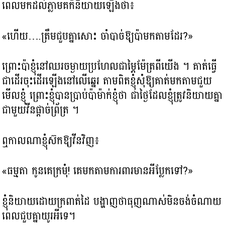
ពេលមកដល់ភ្លាម​គក៏និយាយឡើងថា៖
«ហើយ….ត្រឹម​ជួបគ្នាសោះ ចាំបាច់ឱ្យប៉ាមកតាម​ដែរ?»
ព្រោះប៉ាខ្ញុំនៅឈរចម្ងាយប្រហែលជាម្ភៃម៉ែត្រពីយើង ។ គាត់ធ្វើ
ជាដើរចុះដើរឡើងនៅលើឆ្នេរ តាមពិតខ្ញុំសុំឱ្យគាត់មកតាមជួយ
មើលខ្ញុំ ព្រោះខ្ញុំបានប្រាប់ប៉ាម៉ាក់ខ្ញុំថា ជាថ្ងៃដែលខ្ញុំត្រូវនិយាយគ្នា
ជាមួយវីនផ្តាច់ព្រ័ត្រ ។
ឮកាលណា​ខ្ញុំស៊កឱ្យវីនវិញ៖
«ធម្មតា កូនគេក្រមុំ! គេមកតាមការពារ​មានអីប្លែកទៅ?»
ខ្ញុំនិយាយដោយក្រពាត់ដៃ បង្ហាញ​ថាធុញណាស់​មិនចង់ចំណាយ
ពេល​ជួបគ្នាយូរអីទេ។