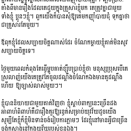
តាំងពីមានរឿងដែលគេជួយក្នុងគ្រួសារខ្ញុំមក គេត្រូវគ្នាជាមួយ
ទាំងខ្ញុំ ប្អូនៗខ្ញុំ។ ​ពួកយើងក៏បានសុំឱ្យគេមកញ៉ាំបាយជុំ ទុកគ្នាថា
ជាគ្រួសារតែមួយ។
ឪពុកខ្ញុំដែលសប្បាយចិត្តណាស់ដែរ ចំណែកម្តាយខ្ញុំគាត់មិនសូវ
សប្បាយចិត្តទេ។
ថ្ងៃមួយពេលកំពុងតែធ្វើម្ហូបគាត់ខ្សឹបប្រាប់ខ្ញុំថា មនុស្សប្រុសបើគេ
ស្រលាញ់យើងគេត្រូវតែចូលដណ្ដឹងចំណែកឯងមានគូដណ្តឹង
ហើយ ឱ្យច្បាស់លាស់មួយៗ។
ខ្ញុំបាននិយាយជាមួយគាត់វិញថា ខ្ញុំស្តាប់ពាក្យនេះច្រើនដង
អាពាហ៍ពិពាហ៍គឺជារឿងគួរឱ្យរន្ធត់សម្រាប់យុវវ័យដូចយើង
សូម្បីតែខ្ញុំក៏ខ្ញុំមិនទាន់ចង់រៀបការភ្លាមៗ ដែរខ្ញុំនៅមានអ្វីជាច្រើន​
ចង់កសាងនៅក្នុងយុវ័យរបស់ខ្លួនឯង។