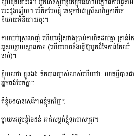
ល្អបំផុតនោះទេ។ អ្នកអានស្អប់ខ្ញុំ​តែខ្ញុំមិនអាច​បំភ្លេច​ពីការ​ធ្វើតាម​
បេះដូងឡើយ។ បើគិតបែបខ្ញុំ គេទុកថាជាស្រីសាវ៉ា​ឬកាកី​គេ
និយាយអីនិយាយចុះ។
ការឈប់ស្រលាញ់ ហើយ​​ចៀសវាងប្រាប់ការពិត​ដល់គ្នា ​គ្រាន់តែ​
អូសបន្លាយ​ស្ថានភាព (ហើយ​អាច​នឹង​ធ្វើ​ឱ្យ​អ្នក​ដ៏ទៃ​កាន់តែ​ឈឺ
ចាប់)។
ខ្ញុំយល់ថា ខ្លួនឯង គិត​បាន​ច្បាស់​លាស់ហើយថា ​ ​ហេតុ​អ្វី​បាន​ជា​
អ្នក​ចង់​បែក​គ្នា។
គឺខ្ញុំចង់បានសេរីភាពខ្ញុំមកវិញ។
ម្តាយ​គេជួបខ្ញុំចៃដន់ គាត់សម្លក់ខ្ញុំទុកជាសត្រូវ។