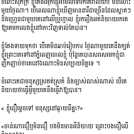
ចំពោះសុភ័ក្រ ខ្ញុំតែងរំអុកផ្ញើអ៊ីមែលទៅរកគេរាល់យប់ មិនលោះ
មួយថ្ងៃណា។ បើពេលណា​ខ្ញុំឃើញមាននារីជាច្រើនដែលស្អាតៗ
និងហ្វ្រេនជាមួយគេនៅលើប្រូហ្វាល ខ្ញុំរករឿង​អត់និយាយរកគេ​
ឱ្យគេមកលេងខ្ញុំនៅកោះវិញ​ទាល់តែបាន។
ខ្ញុំតែងទាយទុកថា បើគេមិនឆាប់រៀបការ​ ថ្ងៃណាមួយគេនឹងក្បត់
ខ្ញុំព្រោះគេ​ទៅនៅភ្នំពេញចោលខ្ញុំ ប៉ុន្តែគេបានសរសេរមកខ្ញុំជា
ញឹកញាប់ថាគេនៅឯណោះមិនស​ប្បាយចិត្ត​ទេ ។
ចំពោះគេ​ជាមនុស្ស​ស្រគត់ស្រគំ និងច្បាស់លាស់ណាស់ បើគេ
និយាយថាធ្វើអ្វីមួយគេនឹងធ្វើវាឱ្យបាន។
« ខ្ញុំជឿម្ដេចទៅ មនុស្ស​នៅឆ្ងាយពីគ្នា?»
«ចាន់ណាជឿឬមិនជឿ បងមិនមាន​អីនិយាយ ព្រោះបងជឿលើ