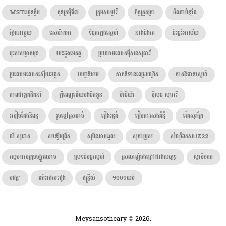
MSTហ្វេនក្លឹប
កូនក្រមុំទី៧
ក្រុមសាមូរ៉ៃ
ចិត្តត្រួតត្រា
ចំណាប់ខ្មាំង
ថ្ងៃណាមួយ
ទសប៉ាកកា
ទំនុកភ្លេងស្នេហ៍
នាងនិងគេ
និរន្តរ៍អាល័យ
បុរសសម្លាកមុខ
បេះដូងមេគង្គ
ប្រលោមលោកម៉ីសនសុធារី
ប្រលោមលោកស៊ើបអង្កេត
ពេញនិយម
ភាគនិទានពេជ្របណ្ឌិត
ភាគនិទានស្នេហ៍
ភាពជាអ្នកដឹកនាំ
ភ្នំពេញអើយបងនឹកអូន
ម៉ានីយ៉ា
ម៉ីសន សុធារី
របៀបតែងនិពន្ធ
រូបខ្មៅស្រអាប់
រឿងរន្ធត់
រៀបការសងគំនុំ
រ៉េតសុភ័ក្រ
លី សុផាត
សន្សើមព្រឹក
សុបិនឆាបឆួល
សុភាប្រុស
សំណុំឯកសារZ22
ស្នេហាមេក្រុមបង្ហូរឈាម
ស្រទន់មន្តស្នេហ៍
ស្រលាញ់បងជ្រៅជាងសមុទ្រ
ស្វាមីចចក
ហង្សៈ​
អធិរាជបេះដូង
ឥន្រ្ទីយ៍
១០០១យប់
Meysansotheary © 2026.