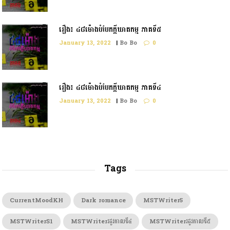
រឿង៖ ៤៨ម៉ោងបំបែកក្ដីឃាតកម្ម ភាគទី៥
January 13, 2022
|
Bo Bo
0
រឿង៖ ៤៨ម៉ោងបំបែកក្តីឃាតកម្ម ភាគទី៤
January 13, 2022
|
Bo Bo
0
Tags
CurrentMoodKH
Dark romance
MSTWriter5
MSTWriterS1
MSTWriterរដូវកាលទី៤
MSTWriterរដូវកាលទី៥