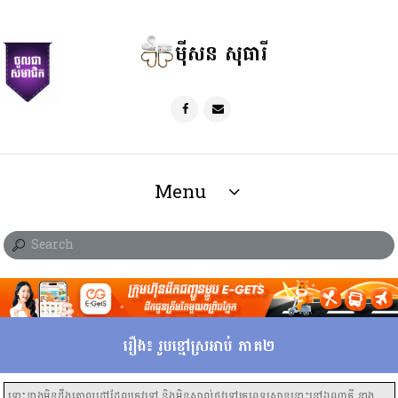
ម៉ីសន សុធារី
Menu
រឿង៖ រូបខ្មៅស្រអាប់ ភាគ២