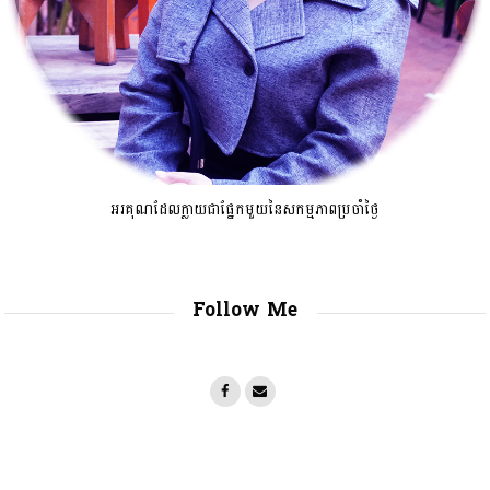
អរគុណដែលក្លាយជាផ្នែកមួយនៃសកម្មភាពប្រចាំថ្ងៃ
Follow Me