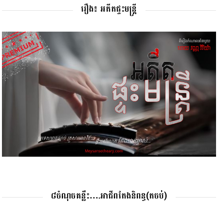
រឿង៖ អតីតផ្ទះមន្រ្តី
៨ចំណុចគន្លឹះ….អាជីពតែងនិពន្ធ(តចប់)