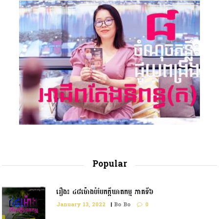
Popular
រឿង៖ ៤៨ម៉ោងបំបែកក្តីឃាតកម្ម ភាគទី៦
January 13, 2022
|
Bo Bo
0