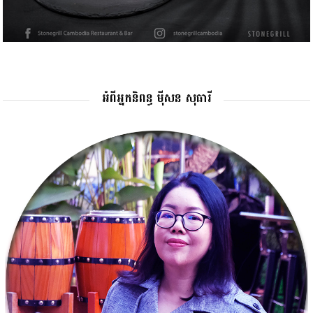
អំពីអ្នកនិពន្ធ ម៉ីសន សុធារី