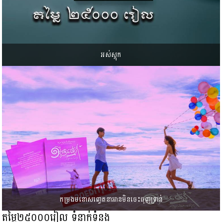
អស់ស្តុក
កម្រងមនោសញ្ចេតនាអានមិនចេះធុញទ្រាន់
តម្លៃ២៥០០០រៀល ទំនាក់ទំនង​