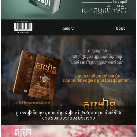
ប្រភេទរឿង​ភ័យរន្ធត់អូមអាមចំនួន​៤រឿង តម្លៃ២៥០០០រៀល ទំនាក់ទំនង​
០១៦២១៣១១១/០១៥២១៣១១១