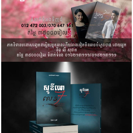
ភាគនិទានមនោសញ្ចេតនា​ស្អិតរមួត​អានហើយអានទៀតមិនអាចបំភ្លេចបាន ដោយអ្នក
និព្ធ លី សុផាត
តម្លៃ ៣៥០០០រៀល ទំនាក់ទំនង​ ០១៦២១៣១១១/០១៥២១៣១១១