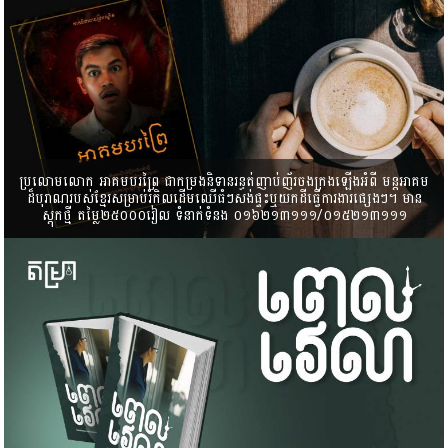
ប្រលោមលោក អាគម​បរព្រៃ ជាកម្រងនិទាន​រន្ធត់ញាប់ញ័រ​ចងក្រងឡើងអំពី មន្តអាគម​
ដ៏បុរាណ​របស់ខ្មែរសម្រាប់រំកិល​ដើមឈើធំៗ​សង់ផ្ទះឬ​យកដីធ្វើការងារផ្សេងៗ។ មាន
ស្តុកថ្មី តម្លៃ២៥០០០រៀល ទំនាក់ទំនង​ ០១៦២១៣១១១/០១៥២១៣១១១