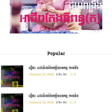
Popular
រឿង៖ ៤៨ម៉ោងបំបែកក្តីឃាតកម្ម ភាគទី៦
January 13, 2022
|
Bo Bo
0
រឿង៖ ៤៨ម៉ោងបំបែកក្ដីឃាតកម្ម ភាគទី៥
January 13, 2022
|
Bo Bo
0