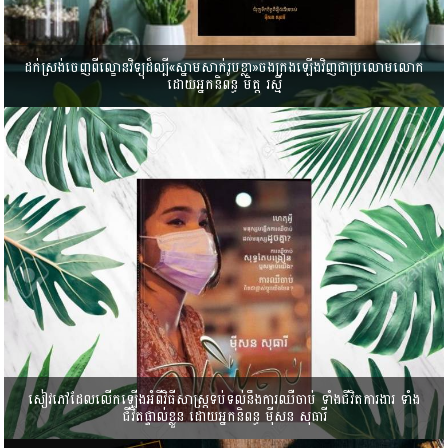
ដក់ស្រង់ចេញពីល្ខោនវិទ្យុ​ដ៏ល្បី​«ស្នាមសាក់រូបខ្លា»ចងក្រងឡើងវិញជាប្រលោមលោក​
ដោយអ្នកនិពន្ធ មិត្ត​ រស្មី
សៀវភៅ​ដែល​លើកឡើងអំពីវិធីសាស្ត្រ​ទប់ទល់នឹង​ការឈឺចាប់ ទាំងជីវិតការងារ ទាំង
ជីវិត​ផ្ទាល់ខ្លួន ដោយអ្នកនិពន្ធ ម៉ីសន សុធារី