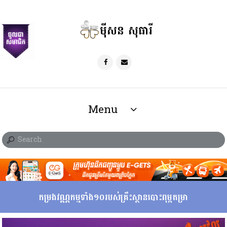
ម៉ីសន សុធារី
Menu
កម្រងវណ្ណកម្មទាំង១០របស់​គ្រឹះស្ថានបោះពុម្ពតម្រា