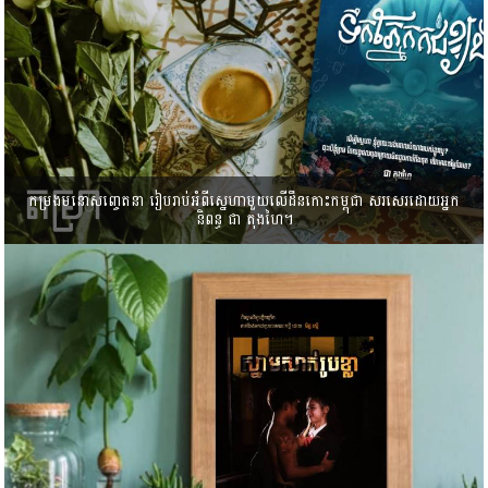
កម្រងមនោសញ្ចេតនា រៀបរាប់អំពីស្នេហា​មួយ​លើដឹនកោះកម្ពុជា សរសេរដោយអ្នក
និពន្ធ ជា តុងហៃ។