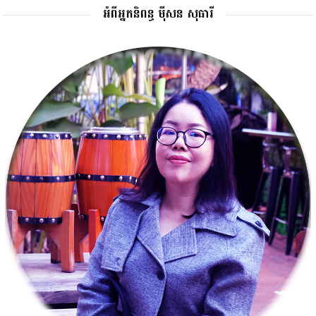
អំពីអ្នកនិពន្ធ ម៉ីសន សុធារី