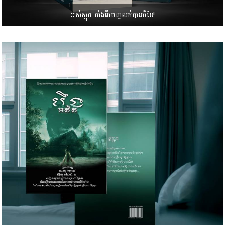
អស់ស្តុក តាំងពីចេញលក់បានបីខែ!