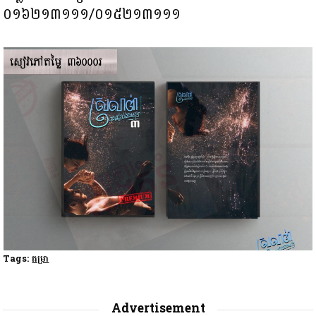
០១៦២១៣១១១/០១៥២១៣១១១
Tags:
តម្រា
Advertisement