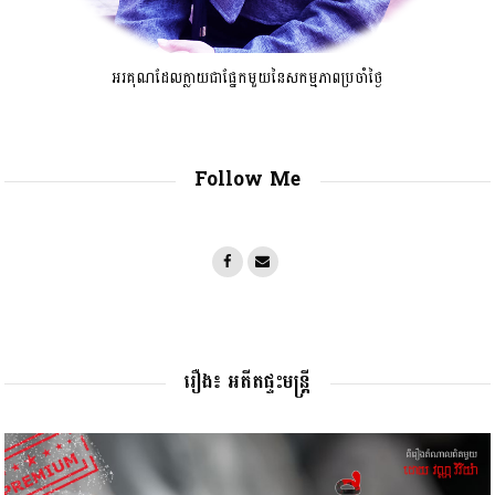
អរគុណដែលក្លាយជាផ្នែកមួយនៃសកម្មភាពប្រចាំថ្ងៃ
Follow Me
រឿង៖ អតីតផ្ទះមន្រ្តី