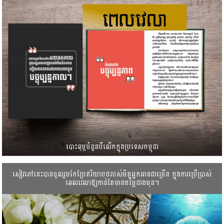
បោះពុម្ពចំនួនបីលើកក្នុងប្រទេសកម្ពុជា
សៀវភៅនេះបានចូលរួមកែប្រែឥរិយាបថរបស់មិត្តអ្នកអានជាច្រើន ក្នុងការ​ប្រើប្រាស់
ពេលវេលាឱ្យកាន់តែមាន​តម្លៃជាងមុន។