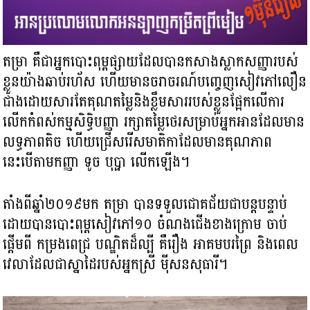
តម្រា គឺជាអ្នកបោះពុម្ពផ្សាយដែល​បានកសាងស្លាកសញ្ញារបស់
ខ្លួន​យ៉ាង​ឆាប់រហ័ស ​ហើយមាន​ចរាចរណ៍​បញ្ចេញ​សៀវភៅលឿន
ជាងដោយសារ​តែ​គុណតម្លៃ​និងខ្លឹមសារ​របស់ខ្លួនផ្អែក​លើការ​
លើកកំពស់កម្មសិទ្ធិបញ្ញា រក្សា​តម្លៃថេរសម្រាប់អ្នកអាន​ដែលមាន
លទ្ធភាពតិច ហើយ​ជ្រើសរើស​មាតិកា​ដែលមានគុណភាព
នេះបើតាមកញ្ញា ទូច ​បុប្ផា ​លើកឡើង​។
តាំងពីឆ្នាំ២០១៩មក តម្រា បានទទួលជោគ​ជ័យជាបន្តបន្ទាប់ ​
ដោយបានបោះពុម្ពសៀវភៅ១០ ចំណងជើង​ខាងក្រោម ចាប់
ផ្តើមពី​ កម្រងពេជ្រ បណ្ឌិត​ដ៏ល្បី គឺរឿង អាគមបរព្រៃ និង​ពេល
វេលា​ដែលជាស្នាដៃ​របស់អ្នកស្រី ម៉ីសន​សុធារី។