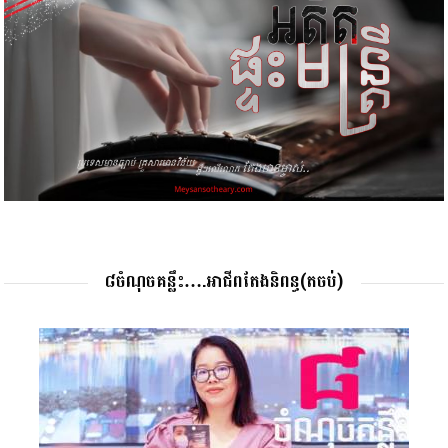
៨ចំណុចគន្លឹះ….អាជីពតែងនិពន្ធ(តចប់)