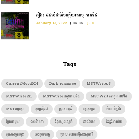
រឿង៖ ៤៨ម៉ោងបំបែកក្តីឃាតកម្ម ភាគទី៤
January 13, 2022
|
Bo Bo
0
Tags
CurrentMoodKH
Dark romance
MSTWriter5
MSTWriterS1
MSTWriterរដូវកាលទី៤
MSTWriterរដូវកាលទី៥
MSTហ្វេនក្លឹប
កូនក្រមុំទី៧
ក្រុមសាមូរ៉ៃ
ចិត្តត្រួតត្រា
ចំណាប់ខ្មាំង
ថ្ងៃណាមួយ
ទសប៉ាកកា
ទំនុកភ្លេងស្នេហ៍
នាងនិងគេ
និរន្តរ៍អាល័យ
បុរសសម្លាកមុខ
បេះដូងមេគង្គ
ប្រលោមលោកម៉ីសនសុធារី