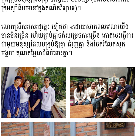
ក្រុមស្តាំនិយមនៅក្នុងគណិតវិទ្យាទេ)។
លោកស្រីសរសេរដូច្នេះ ទៀតថា «ដោយសារពេលវេលា​យើង
មាន​មិនច្រើន ​ហើយគ្រប់គ្នា​ចង់សម្រេចការច្រើន តោងចេះ​ធ្វើការ​
ជាមួយ​មនុស្ស​ដែលបង្គ្រប់ឱ្យគ្នា ជំរុញគ្នា និងចែករំលែក​សុភ
មង្គល​ គុណតម្លៃអាជីព​​ចំពោះគ្នា។