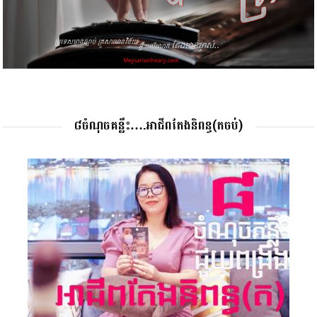
៨ចំណុចគន្លឹះ….អាជីពតែងនិពន្ធ(តចប់)