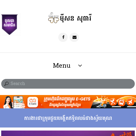
ម៉ីសន សុធារី
Menu
ការងារជាក្រុមជួយបង្កើតឥទ្ធិពលធំជាងស្វ័យគុណ