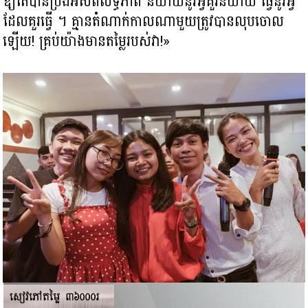
ឱ្យតែបានប្រឹងអស់ពីលទ្ធភាព និយាយនូវអ្វីគួរនិយាយ ធ្វើនូវអ្វី
ដែលគួរធ្វើ ។ គ្មានតំណាក់កាលណាមួយ​ត្រូវបានលុបចោល
ឡើយ! គ្រប់យ៉ាងមាន​តម្លៃរបស់វា!»