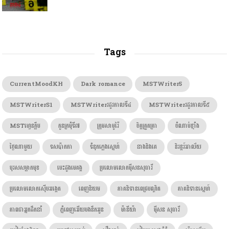
Tags
CurrentMoodKH
Dark romance
MSTWriter5
MSTWriterS1
MSTWriterរដូវកាលទី៤
MSTWriterរដូវកាលទី៥
MSTហ្វេនក្លឹប
កូនក្រមុំទី៧
ក្រុមសាមូរ៉ៃ
ចិត្តត្រួតត្រា
ចំណាប់ខ្មាំង
ថ្ងៃណាមួយ
ទសប៉ាកកា
ទំនុកភ្លេងស្នេហ៍
នាងនិងគេ
និរន្តរ៍អាល័យ
បុរសសម្លាកមុខ
បេះដូងមេគង្គ
ប្រលោមលោកម៉ីសនសុធារី
ប្រលោមលោកស៊ើបអង្កេត
ពេញនិយម
ភាគនិទានពេជ្របណ្ឌិត
ភាគនិទានស្នេហ៍
ភាពជាអ្នកដឹកនាំ
ភ្នំពេញអើយបងនឹកអូន
ម៉ានីយ៉ា
ម៉ីសន សុធារី