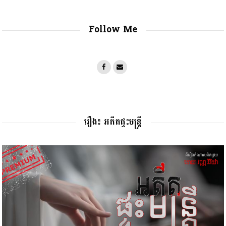
Follow Me
រឿង៖ អតីតផ្ទះមន្រ្តី