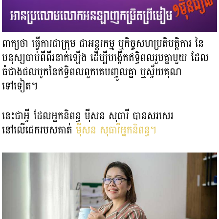
ពាក្យថា ធ្វើការជាក្រុម ជាអន្តរកម្ម ឬកិច្ចសហប្រតិបត្តិការ នៃ
មនុស្ស​ចាប់ពីពីរនាក់ឡើង ដើម្បីបង្កើតឥទ្ធិពលរួមគ្នាមួយ ដែល​
ធំជាងផលបូកនៃឥទ្ធិពលពួកគេបញ្ចូលគ្នា ឬស្វ័យគុណ
ទៅទៀត។
នេះជាអ្វី ដែលអ្នកនិពន្ធ ម៉ីសន សុធារី បានសរសេរ
នៅលើផេករបសគាត់
ម៉ីសន សុធារីអ្នកនិពន្ធ។