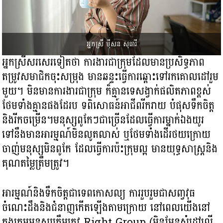
អ្នកស្រី ម៉ីសន សុធារី
អ្នកស្រីសរសេរទៀតថា ការងារជាក្រុមដែលមានប្រសិទ្ធភាព
តម្រូវសមាជិកចុះសម្រុង មាន​ឆន្ទះធ្វើការឆ្ពោះទៅរកគោលដៅរួម
មួយ។ មិនមាន​​ការងារ​ជាក្រុម ក៏គ្មាន​ទេសង្វាក់ផលិតភាពខ្ពស់
ថែមទាំង​គ្មានផងដែរប ទពិសោធន៍អាជីពរីករាយ បំផុសទឹកចិត្ត​
និងរីកចម្រើន។មនុស្សពូកែៗជាច្រើន​ដែលធ្វើការម្នាក់ឯងយូរ
ទៅនឹងមាន​អារម្មណ៍​មិនលូតលាស់ ឬថែមទាំងដើរថយក្រោយ
ចាញ់មនុស្សមិនពូកែ ដែលធ្វើការ​ប៉ះក្រុមល្អ មានយុទ្ធសាស្ត្រនិង
គុណតម្លៃត្រឹមត្រូវ។
អារម្មណ៍និងទឹកចិត្តជាទេពកោសល្យ ការរួបរួមជាសពា្វវុធ
ចំណេះដឹងនិងជំនាញ​កើតឡើងតាមក្រោយ នៅពេលយើងនៅ
ក្នុងក្រុមមនុស្ស​ត្រឹមត្រូវ Right Group (មិនមែនសំដៅលើ​