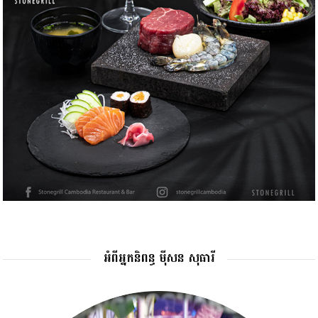
អំពីអ្នកនិពន្ធ ម៉ីសន សុធារី