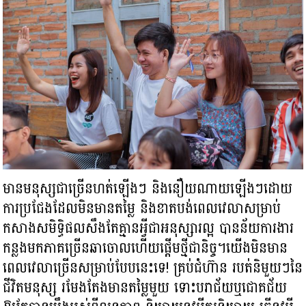
មានមនុស្សជាច្រើន​ហត់ឡើងៗ និងនឿយណាយឡើងៗ​ដោយ
ការ​ប្រជែងដែលមិនមានតម្លៃ និង​ខាតបង់ពេលវេលាសម្រាប់
កសាងសមិទ្ធិផល​សឹងតែគ្មានអ្វី​ជាអនុស្សារល្អ បានន័យ​ការងារ
កន្លងមកភាគច្រើនឆាចោល​​ហើយផ្តើមថ្មីជានិច្ច។យើងមិនមាន
ពេលវេលាច្រើន​សម្រាប់បែបនេះទេ! គ្រប់ជំហ៊ាន របត់និមួយៗនៃ
ជីវិតមនុស្ស រមែងតែង​មានតម្លៃមួយ ទោះបរាជ័យ​ឬជោគជ័យ