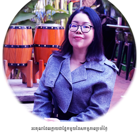
អរគុណដែលក្លាយជាផ្នែកមួយនៃសកម្មភាពប្រចាំថ្ងៃ