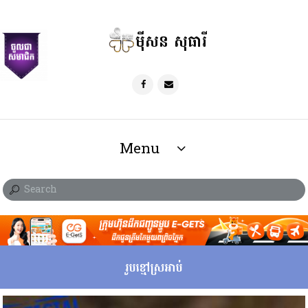
ម៉ីសន សុធារី
Menu
រូបខ្មៅស្រអាប់