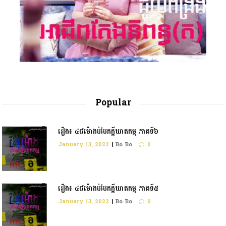
Popular
រឿង៖ ៤៨ម៉ោងបំបែកក្តីឃាតកម្ម ភាគទី៦
January 13, 2022
|
Bo Bo
0
រឿង៖ ៤៨ម៉ោងបំបែកក្ដីឃាតកម្ម ភាគទី៥
January 13, 2022
|
Bo Bo
0