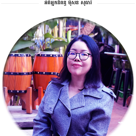
អំពីអ្នកនិពន្ធ ម៉ីសន សុធារី