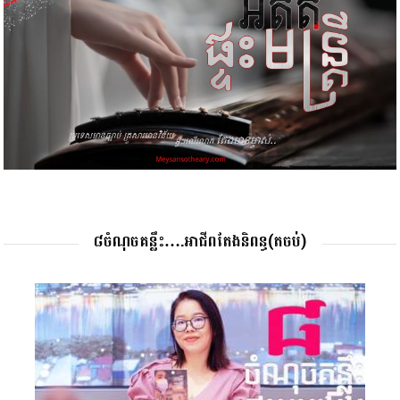
៨ចំណុចគន្លឹះ….អាជីពតែងនិពន្ធ(តចប់)