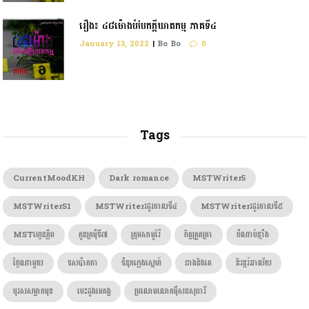
រឿង៖ ៤៨ម៉ោងបំបែកក្តីឃាតកម្ម ភាគទី៤
January 13, 2022
|
Bo Bo
0
Tags
CurrentMoodKH
Dark romance
MSTWriter5
MSTWriterS1
MSTWriterរដូវកាលទី៤
MSTWriterរដូវកាលទី៥
MSTហ្វេនក្លឹប
កូនក្រមុំទី៧
ក្រុមសាមូរ៉ៃ
ចិត្តត្រួតត្រា
ចំណាប់ខ្មាំង
ថ្ងៃណាមួយ
ទសប៉ាកកា
ទំនុកភ្លេងស្នេហ៍
នាងនិងគេ
និរន្តរ៍អាល័យ
បុរសសម្លាកមុខ
បេះដូងមេគង្គ
ប្រលោមលោកម៉ីសនសុធារី