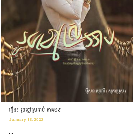
រឿង៖ រូបខ្មៅស្រអាប់ ភាគ២៩
January 13, 2022
...