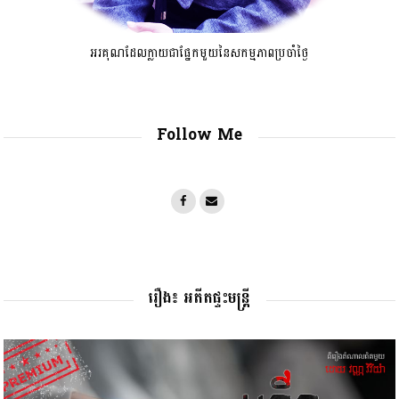
អរគុណដែលក្លាយជាផ្នែកមួយនៃសកម្មភាពប្រចាំថ្ងៃ
Follow Me
រឿង៖ អតីតផ្ទះមន្រ្តី