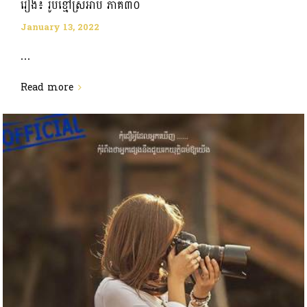
រឿង៖ រូបខ្មៅស្រអាប់ ភាគ៣០
January 13, 2022
...
Read more