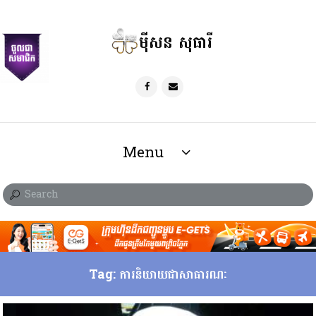
ម៉ីសន សុធារី
Menu
Tag: ការនិយាយជាសាធារណៈ