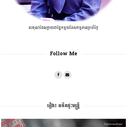
អរគុណដែលក្លាយជាផ្នែកមួយនៃសកម្មភាពប្រចាំថ្ងៃ
Follow Me
រឿង៖ អតីតផ្ទះមន្រ្តី