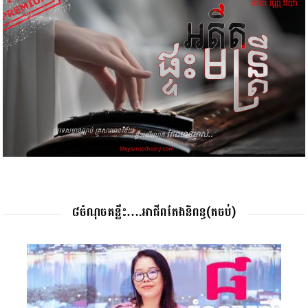
៨ចំណុចគន្លឹះ….អាជីពតែងនិពន្ធ(តចប់)