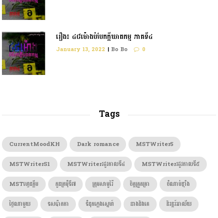
រឿង៖ ៤៨ម៉ោងបំបែកក្តីឃាតកម្ម ភាគទី៤
January 13, 2022
|
Bo Bo
0
Tags
CurrentMoodKH
Dark romance
MSTWriter5
MSTWriterS1
MSTWriterរដូវកាលទី៤
MSTWriterរដូវកាលទី៥
MSTហ្វេនក្លឹប
កូនក្រមុំទី៧
ក្រុមសាមូរ៉ៃ
ចិត្តត្រួតត្រា
ចំណាប់ខ្មាំង
ថ្ងៃណាមួយ
ទសប៉ាកកា
ទំនុកភ្លេងស្នេហ៍
នាងនិងគេ
និរន្តរ៍អាល័យ