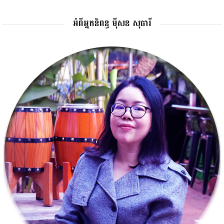
អំពីអ្នកនិពន្ធ ម៉ីសន សុធារី