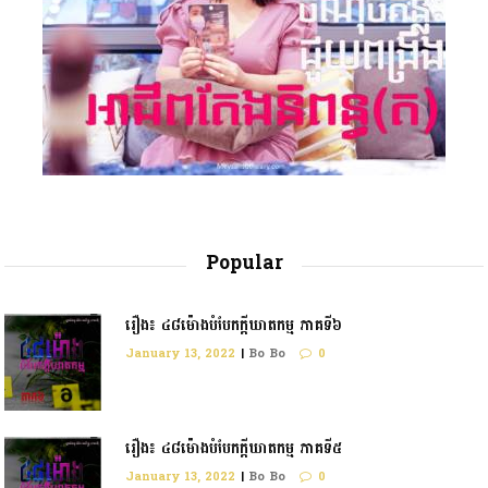
Popular
រឿង៖ ៤៨ម៉ោងបំបែកក្តីឃាតកម្ម ភាគទី៦
January 13, 2022
|
Bo Bo
0
រឿង៖ ៤៨ម៉ោងបំបែកក្ដីឃាតកម្ម ភាគទី៥
January 13, 2022
|
Bo Bo
0