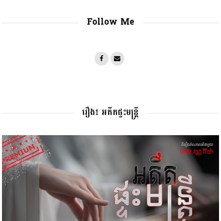
Follow Me
រឿង៖ អតីតផ្ទះមន្រ្តី