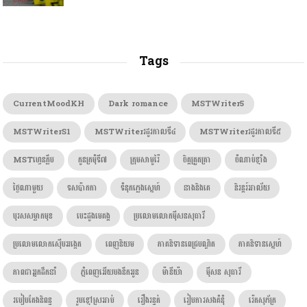
Tags
CurrentMoodKH
Dark romance
MSTWriter5
MSTWriterS1
MSTWriterរដូវកាលទី៤
MSTWriterរដូវកាលទី៥
MSTហ្វេនក្លឹប
កូនក្រមុំទី៧
ក្រុមសាមូរ៉ៃ
ចិត្តត្រួតត្រា
ចំណាប់ខ្មាំង
ថ្ងៃណាមួយ
ទសប៉ាកកា
ទំនុកភ្លេងស្នេហ៍
នាងនិងគេ
និរន្តរ៍អាល័យ
បុរសសម្លាកមុខ
បេះដូងមេគង្គ
ប្រលោមលោកម៉ីសនសុធារី
ប្រលោមលោកស៊ើបអង្កេត
ពេញនិយម
ភាគនិទានពេជ្របណ្ឌិត
ភាគនិទានស្នេហ៍
ភាពជាអ្នកដឹកនាំ
ភ្នំពេញអើយបងនឹកអូន
ម៉ានីយ៉ា
ម៉ីសន សុធារី
របៀបតែងនិពន្ធ
រូបខ្មៅស្រអាប់
រឿងរន្ធត់
រៀបការសងគំនុំ
រ៉េតសុភ័ក្រ