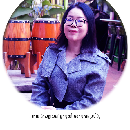
អរគុណដែលក្លាយជាផ្នែកមួយនៃសកម្មភាពប្រចាំថ្ងៃ