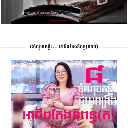
៨ចំណុចគន្លឹះ….អាជីពតែងនិពន្ធ(តចប់)