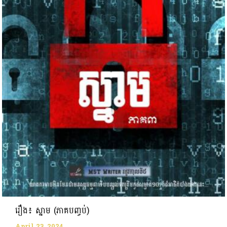
រឿង៖ ស្នាម (ភាគបញ្ចប់)
April 23, 2024