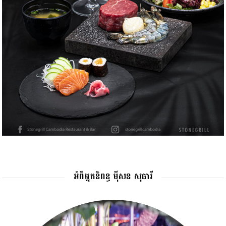
អំពីអ្នកនិពន្ធ ម៉ីសន សុធារី