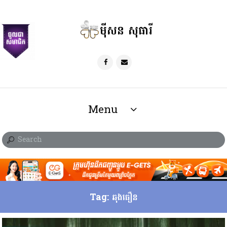
ម៉ីសន សុធារី
Menu
Tag: ឆុងធឿន