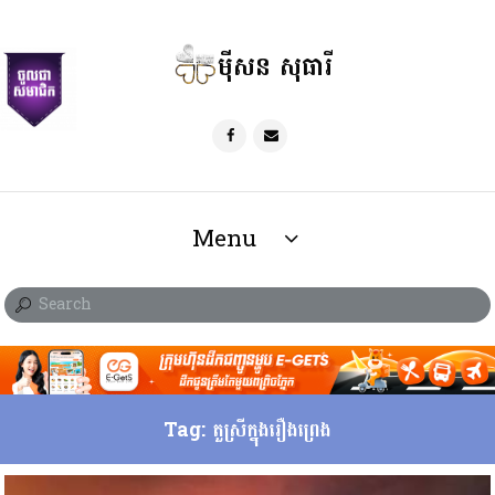
ម៉ីសន សុធារី
Menu
Tag: តួស្រីក្នុងរឿងព្រេង