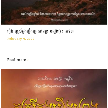
រឿង តួស្រីក្នុងរឿងព្រេង​(ពេជ្រ​ បណ្ឌិត) ភាគទី៣
February 9, 2022
...
Read more