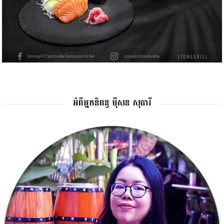
អំពីអ្នកនិពន្ធ ម៉ីសន សុធារី