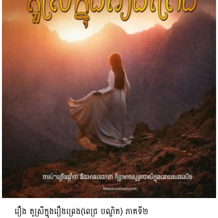
រឿង តួស្រីក្នុងរឿងព្រេង​(ពេជ្រ​ បណ្ឌិត) ភាគទី២