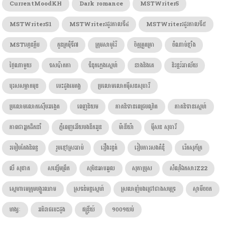
CurrentMoodKH
Dark romance
MSTWriter5
MSTWriterS1
MSTWriterរដូវកាលទី៤
MSTWriterរដូវកាលទី៥
MSTហ្វេនក្លឹប
កូនក្រមុំទី៧
ក្រុមសាមូរ៉ៃ
ចិត្តត្រួតត្រា
ចំណាប់ខ្មាំង
ថ្ងៃណាមួយ
ទសប៉ាកកា
ទំនុកភ្លេងស្នេហ៍
នាងនិងគេ
និរន្តរ៍អាល័យ
បុរសសម្លាកមុខ
បេះដូងមេគង្គ
ប្រលោមលោកម៉ីសនសុធារី
ប្រលោមលោកស៊ើបអង្កេត
ពេញនិយម
ភាគនិទានពេជ្របណ្ឌិត
ភាគនិទានស្នេហ៍
ភាពជាអ្នកដឹកនាំ
ភ្នំពេញអើយបងនឹកអូន
ម៉ានីយ៉ា
ម៉ីសន សុធារី
របៀបតែងនិពន្ធ
រូបខ្មៅស្រអាប់
រឿងរន្ធត់
រៀបការសងគំនុំ
រ៉េតសុភ័ក្រ
លី សុផាត
សន្សើមព្រឹក
សុបិនឆាបឆួល
សុភាប្រុស
សំណុំឯកសារZ22
ស្នេហាមេក្រុមបង្ហូរឈាម
ស្រទន់មន្តស្នេហ៍
ស្រលាញ់បងជ្រៅជាងសមុទ្រ
ស្វាមីចចក
ហង្សៈ​
អធិរាជបេះដូង
ឥន្រ្ទីយ៍
១០០១យប់