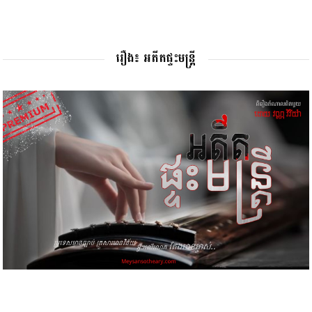
រឿង៖ អតីតផ្ទះមន្រ្តី