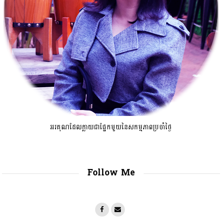
អរគុណដែលក្លាយជាផ្នែកមួយនៃសកម្មភាពប្រចាំថ្ងៃ
Follow Me