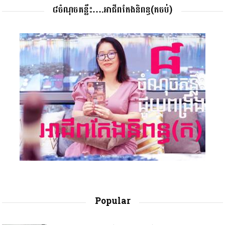
៨ចំណុចគន្លឹះ….អាជីពតែងនិពន្ធ(តចប់)
Popular