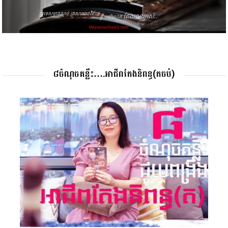
៨ចំណុចគន្លឹះ….អាជីពតែងនិពន្ធ(តចប់)