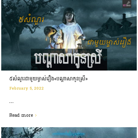
៥សំណួរជាមួយម្ចាស់រឿង«បណ្ដាសាកូនស្រី»
February 5, 2022
...
Read more