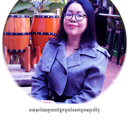
អរគុណដែលក្លាយជាផ្នែកមួយនៃសកម្មភាពប្រចាំថ្ងៃ