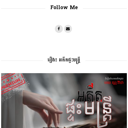
Follow Me
រឿង៖ អតីតផ្ទះមន្រ្តី