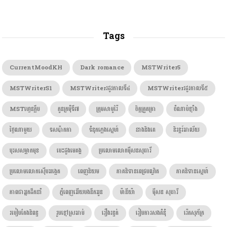
Tags
CurrentMoodKH
Dark romance
MSTWriter5
MSTWriterS1
MSTWriterរដូវកាលទី៤
MSTWriterរដូវកាលទី៥
MSTហ្វេនក្លឹប
កូនក្រមុំទី៧
ក្រុមសាមូរ៉ៃ
ចិត្តត្រួតត្រា
ចំណាប់ខ្មាំង
ថ្ងៃណាមួយ
ទសប៉ាកកា
ទំនុកភ្លេងស្នេហ៍
នាងនិងគេ
និរន្តរ៍អាល័យ
បុរសសម្លាកមុខ
បេះដូងមេគង្គ
ប្រលោមលោកម៉ីសនសុធារី
ប្រលោមលោកស៊ើបអង្កេត
ពេញនិយម
ភាគនិទានពេជ្របណ្ឌិត
ភាគនិទានស្នេហ៍
ភាពជាអ្នកដឹកនាំ
ភ្នំពេញអើយបងនឹកអូន
ម៉ានីយ៉ា
ម៉ីសន សុធារី
របៀបតែងនិពន្ធ
រូបខ្មៅស្រអាប់
រឿងរន្ធត់
រៀបការសងគំនុំ
រ៉េតសុភ័ក្រ