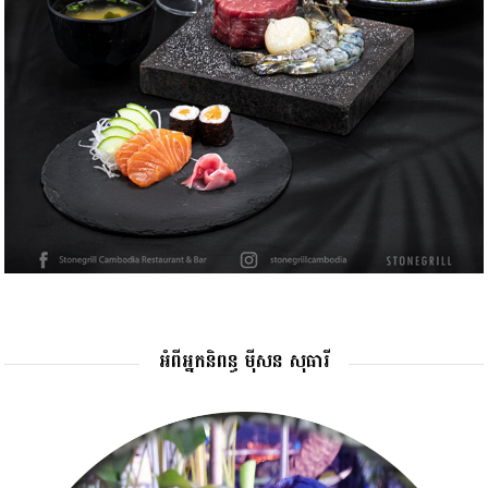
អំពីអ្នកនិពន្ធ ម៉ីសន សុធារី