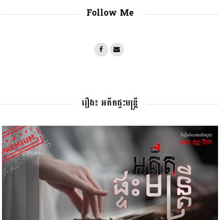
Follow Me
រឿង៖ អតីតផ្ទះមន្រ្តី