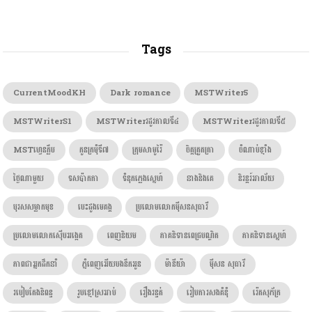
Tags
CurrentMoodKH
Dark romance
MSTWriter5
MSTWriterS1
MSTWriterរដូវកាលទី៤
MSTWriterរដូវកាលទី៥
MSTហ្វេនក្លឹប
កូនក្រមុំទី៧
ក្រុមសាមូរ៉ៃ
ចិត្តត្រួតត្រា
ចំណាប់ខ្មាំង
ថ្ងៃណាមួយ
ទសប៉ាកកា
ទំនុកភ្លេងស្នេហ៍
នាងនិងគេ
និរន្តរ៍អាល័យ
បុរសសម្លាកមុខ
បេះដូងមេគង្គ
ប្រលោមលោកម៉ីសនសុធារី
ប្រលោមលោកស៊ើបអង្កេត
ពេញនិយម
ភាគនិទានពេជ្របណ្ឌិត
ភាគនិទានស្នេហ៍
ភាពជាអ្នកដឹកនាំ
ភ្នំពេញអើយបងនឹកអូន
ម៉ានីយ៉ា
ម៉ីសន សុធារី
របៀបតែងនិពន្ធ
រូបខ្មៅស្រអាប់
រឿងរន្ធត់
រៀបការសងគំនុំ
រ៉េតសុភ័ក្រ