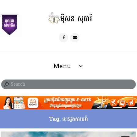
ម៉ីសន សុធារី
Menu
Tag: បេះដូងកាមេរ៉ា