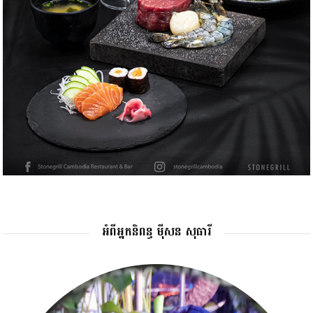
អំពីអ្នកនិពន្ធ ម៉ីសន សុធារី