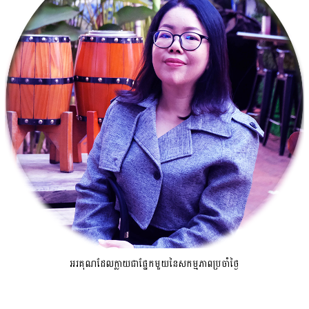
អរគុណដែលក្លាយជាផ្នែកមួយនៃសកម្មភាពប្រចាំថ្ងៃ