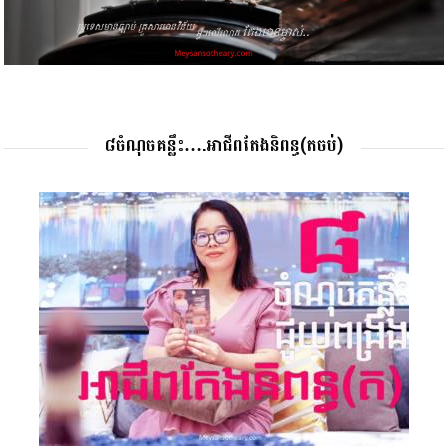
៨ចំណុចគន្លឹះ….អាជីពតែងនិពន្ធ(តចប់)