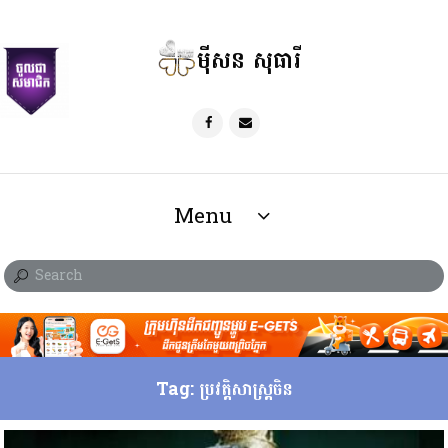
ម៉ីសន សុធារី
Menu
Tag: ប្រវត្តិសាស្រ្តចិន