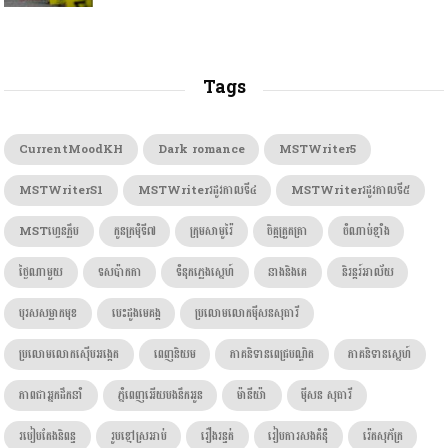
Tags
CurrentMoodKH
Dark romance
MSTWriter5
MSTWriterS1
MSTWriterរដូវកាលទី៤
MSTWriterរដូវកាលទី៥
MSTហ្វេនក្លឹប
កូនក្រមុំទី៧
ក្រុមសាមូរ៉ៃ
ចិត្តត្រួតត្រា
ចំណាប់ខ្មាំង
ថ្ងៃណាមួយ
ទសប៉ាកកា
ទំនុកភ្លេងស្នេហ៍
នាងនិងគេ
និរន្តរ៍អាល័យ
បុរសសម្លាកមុខ
បេះដូងមេគង្គ
ប្រលោមលោកម៉ីសនសុធារី
ប្រលោមលោកស៊ើបអង្កេត
ពេញនិយម
ភាគនិទានពេជ្របណ្ឌិត
ភាគនិទានស្នេហ៍
ភាពជាអ្នកដឹកនាំ
ភ្នំពេញអើយបងនឹកអូន
ម៉ានីយ៉ា
ម៉ីសន សុធារី
របៀបតែងនិពន្ធ
រូបខ្មៅស្រអាប់
រឿងរន្ធត់
រៀបការសងគំនុំ
រ៉េតសុភ័ក្រ