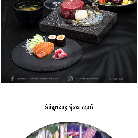
អំពីអ្នកនិពន្ធ ម៉ីសន សុធារី