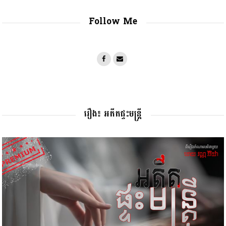
Follow Me
រឿង៖ អតីតផ្ទះមន្រ្តី