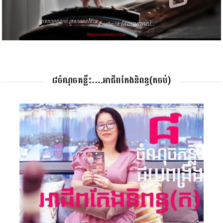
៨ចំណុចគន្លឹះ….អាជីពតែងនិពន្ធ(តចប់)