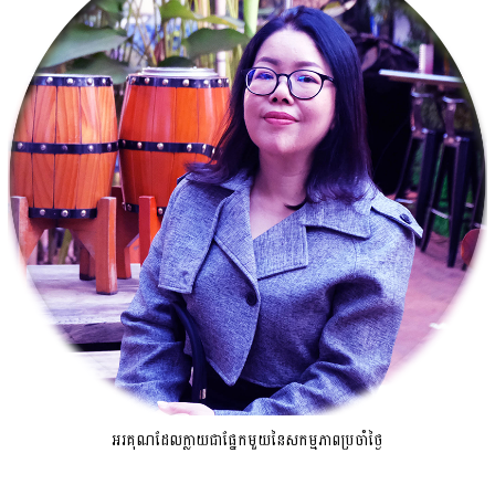
អរគុណដែលក្លាយជាផ្នែកមួយនៃសកម្មភាពប្រចាំថ្ងៃ