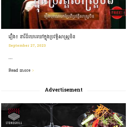
រឿង៖ នារីដ៏ឃោរឃៅក្នុងប្រវត្តិសាស្រ្តចិន
September 27, 2023
...
Read more
Advertisement