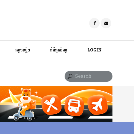
អត្ថបទខ្លីៗ
អំពីអ្នកនិពន្ធ
LOGIN