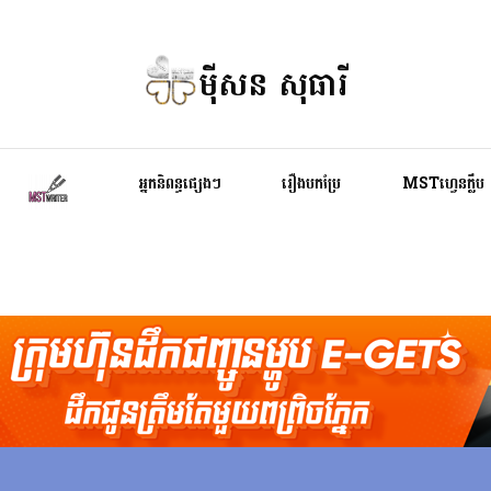
ម៉ីសន សុធារី
អ្នកនិពន្ធផ្សេងៗ
រឿងបកប្រែ
MSTហ្វេនក្លឹប