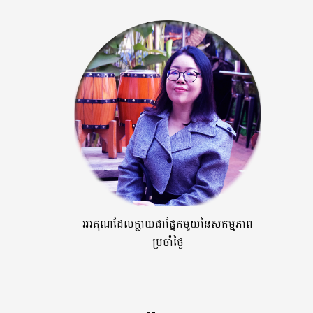
អរគុណដែលក្លាយជាផ្នែកមួយនៃសកម្មភាព
ប្រចាំថ្ងៃ