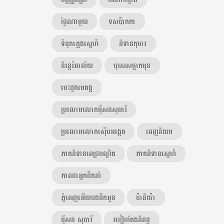
ថ្ងៃណាមួយ
ទសប៉ាកកា
ទំនុកភ្លេងស្នេហ៍
និទានកុមារ
និរន្តរ៍អាល័យ
បុរសសម្លាកមុខ
បេះដូងមេគង្គ
ប្រលោមលោកម៉ីសនសុធារី
ប្រលោមលោកស៊ើបអង្កេត
ពេញនិយម
ភាគនិទានពេជ្របណ្ឌិត
ភាគនិទានស្នេហ៍
ភាពជាអ្នកដឹកនាំ
ភ្នំពេញអើយបងនឹកអូន
ម៉ានីយ៉ា
ម៉ីសន សុធារី
របៀបតែងនិពន្ធ