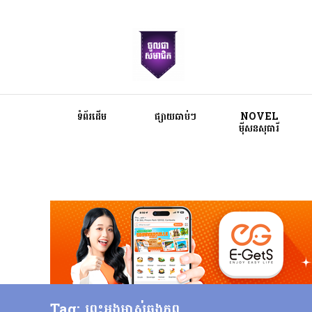
ទំព័រដើម
ផ្សាយឆាប់ៗ
NOVEL
ម៉ីសនសុធារី
Tag: ព្រះអង្គម្ចាស់ឆ្លងភព