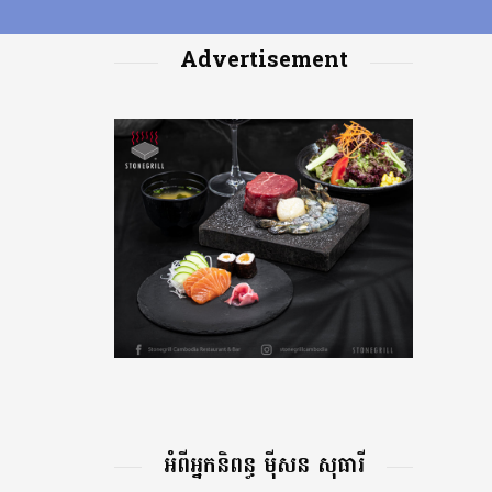
Advertisement
អំពីអ្នកនិពន្ធ ម៉ីសន សុធារី