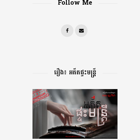
Follow Me
រឿង៖ អតីតផ្ទះមន្រ្តី