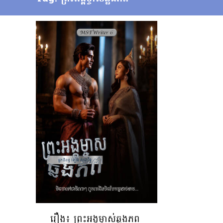
រឿង៖ ព្រះអង្គម្ចាស់ឆ្លងភព