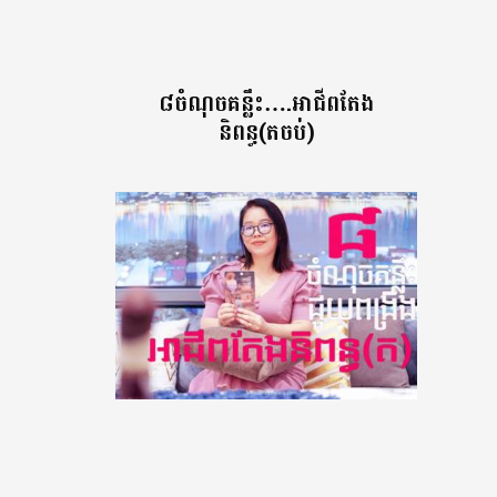
៨ចំណុចគន្លឹះ….អាជីពតែង
និពន្ធ(តចប់)