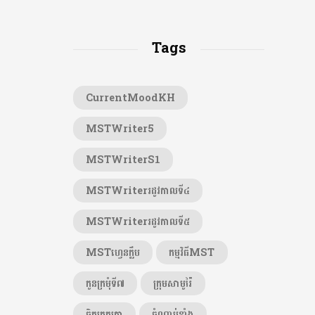
Tags
CurrentMoodKH
MSTWriter5
MSTWriterS1
MSTWriterរដូវកាលទី៤
MSTWriterរដូវកាលទី៥
MSTហ្វេនក្លឹប
កម្មវិធីMST
កូនក្រមុំទី៧
ក្រុមសាមូរ៉ៃ
ចិត្តត្រួតត្រា
ចំណាប់ខ្មាំង