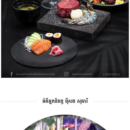
អំពីអ្នកនិពន្ធ ម៉ីសន សុធារី