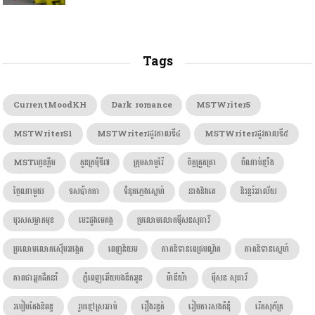
Tags
CurrentMoodKH
Dark romance
MSTWriter5
MSTWriterS1
MSTWriterរដូវកាលទី៤
MSTWriterរដូវកាលទី៥
MSTហ្វេនក្លឹប
កូនក្រមុំទី៧
ក្រុមសាមូរ៉ៃ
ចិត្តត្រួតត្រា
ចំណាប់ខ្មាំង
ថ្ងៃណាមួយ
ទសប៉ាកកា
ទំនុកភ្លេងស្នេហ៍
នាងនិងគេ
និរន្តរ៍អាល័យ
បុរសសម្លាកមុខ
បេះដូងមេគង្គ
ប្រលោមលោកម៉ីសនសុធារី
ប្រលោមលោកស៊ើបអង្កេត
ពេញនិយម
ភាគនិទានពេជ្របណ្ឌិត
ភាគនិទានស្នេហ៍
ភាពជាអ្នកដឹកនាំ
ភ្នំពេញអើយបងនឹកអូន
ម៉ានីយ៉ា
ម៉ីសន សុធារី
របៀបតែងនិពន្ធ
រូបខ្មៅស្រអាប់
រឿងរន្ធត់
រៀបការសងគំនុំ
រ៉េតសុភ័ក្រ