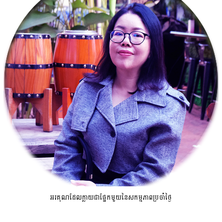
អរគុណដែលក្លាយជាផ្នែកមួយនៃសកម្មភាពប្រចាំថ្ងៃ