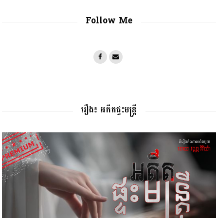
Follow Me
រឿង៖ អតីតផ្ទះមន្រ្តី