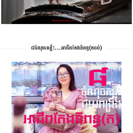
៨ចំណុចគន្លឹះ….អាជីពតែងនិពន្ធ(តចប់)