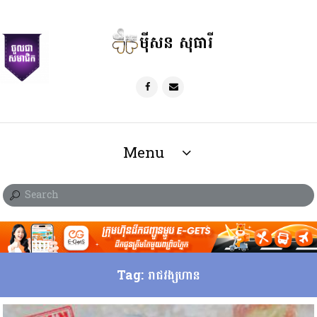
ម៉ីសន សុធារី
Menu
Tag: រាជវង្សហាន