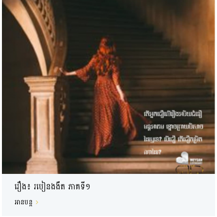
រឿង៖ របៀនងងឹត ភាគទី១
អានបន្ត