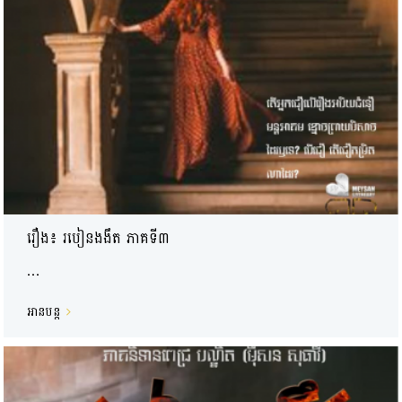
រឿង៖ របៀនងងឹត ភាគទី៣
...
អានបន្ត