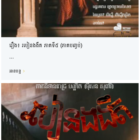
រឿង៖ របៀនងងឹត ភាគទី៥ (ភាគបញ្ចប់)
...
អានបន្ត