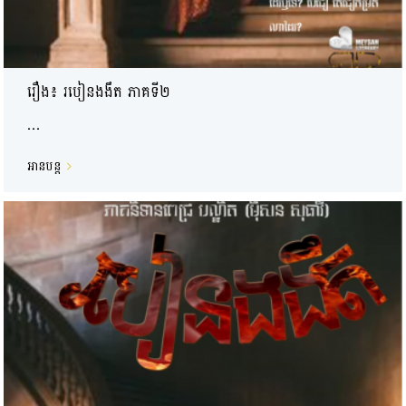
រឿង៖ របៀនងងឹត ភាគទី២
...
អានបន្ត