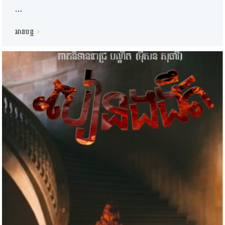
...
អានបន្ត