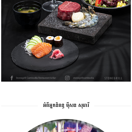
អំពីអ្នកនិពន្ធ ម៉ីសន សុធារី