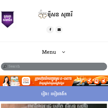
ម៉ីសន សុធារី
Menu
រឿង៖ របៀនងងឹត