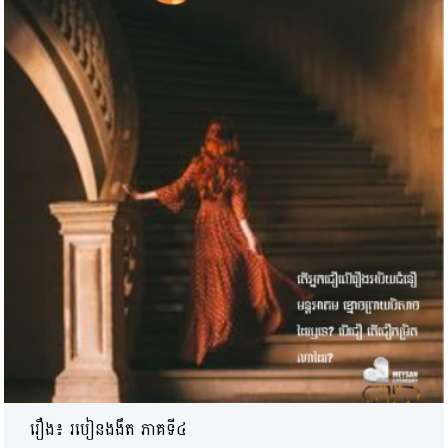
រឿង៖ របៀនងងឹត ភាគទី៤