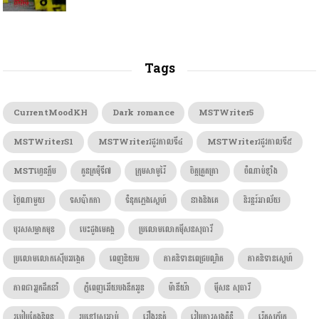
Tags
CurrentMoodKH
Dark romance
MSTWriter5
MSTWriterS1
MSTWriterរដូវកាលទី៤
MSTWriterរដូវកាលទី៥
MSTហ្វេនក្លឹប
កូនក្រមុំទី៧
ក្រុមសាមូរ៉ៃ
ចិត្តត្រួតត្រា
ចំណាប់ខ្មាំង
ថ្ងៃណាមួយ
ទសប៉ាកកា
ទំនុកភ្លេងស្នេហ៍
នាងនិងគេ
និរន្តរ៍អាល័យ
បុរសសម្លាកមុខ
បេះដូងមេគង្គ
ប្រលោមលោកម៉ីសនសុធារី
ប្រលោមលោកស៊ើបអង្កេត
ពេញនិយម
ភាគនិទានពេជ្របណ្ឌិត
ភាគនិទានស្នេហ៍
ភាពជាអ្នកដឹកនាំ
ភ្នំពេញអើយបងនឹកអូន
ម៉ានីយ៉ា
ម៉ីសន សុធារី
របៀបតែងនិពន្ធ
រូបខ្មៅស្រអាប់
រឿងរន្ធត់
រៀបការសងគំនុំ
រ៉េតសុភ័ក្រ