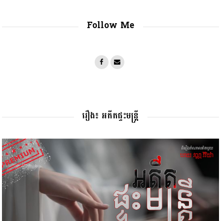
Follow Me
រឿង៖ អតីតផ្ទះមន្រ្តី