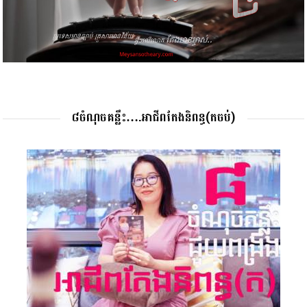
៨ចំណុចគន្លឹះ….អាជីពតែងនិពន្ធ(តចប់)