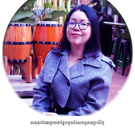
អរគុណដែលក្លាយជាផ្នែកមួយនៃសកម្មភាពប្រចាំថ្ងៃ