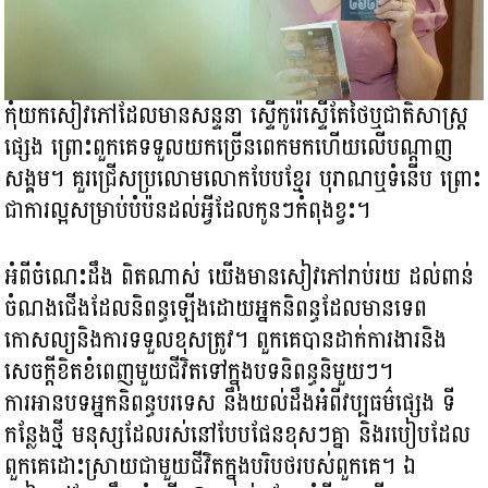
កុំយកសៀវភៅ​ដែលមាន​សន្ទនា ស្ទើកូរ៉េ​ស្ទើតែថៃ​ឬជាតិសាស្ត្រ
ផ្សេង ព្រោះពួកគេ​ទទួលយកច្រើនពេកមកហើយលើបណ្តាញ
សង្គម។ គួរជ្រើសប្រលោមលោកបែបខ្មែរ បុរាណឬទំនើប ព្រោះ
ជាការល្អសម្រាប់បំប៉ន​ដល់អ្វីដែលកូនៗកំពុងខ្វះ។
អំពីចំណេះដឹង ពិតណាស់ យើងមានសៀវភៅរាប់រយ ដល់ពាន់
ចំណងជើងដែលនិពន្ធឡើងដោយអ្នកនិពន្ធដែលមានទេព
កោសល្យនិងការទទួលខុសត្រូវ។ ពួកគេបានដាក់ការងារនិង
សេចក្តីខិតខំ​ពេញមួយជីវិតទៅក្នុងបទនិពន្ធនិមួយៗ។
ការអានបទអ្នកនិពន្ធបរទេស នឹងយល់ដឹងអំពីវប្បធម៌ផ្សេង ទី
កន្លែងថ្មី មនុស្សដែលរស់នៅបែបផែនខុសៗគ្នា និងរបៀបដែល
ពួកគេដោះស្រាយជាមួយជីវិតក្នុងបរិបថរបស់ពួកគេ។ ឯ