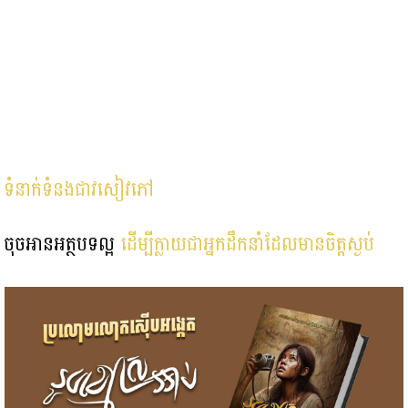
ទំនាក់ទំនងជាវសៀវភៅ
ចុចអានអត្ថបទល្អ
ដើម្បីក្លាយជាអ្នកដឹកនាំដែលមានចិត្តស្ងប់