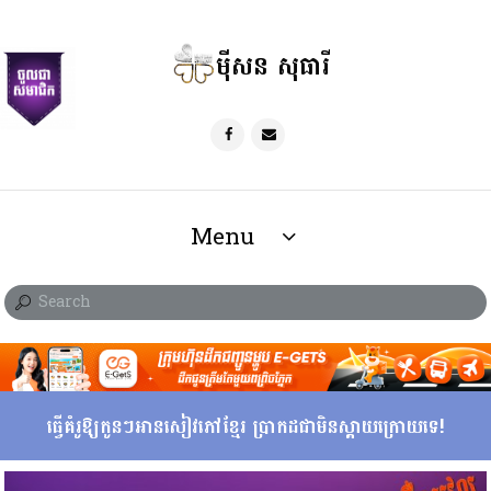
ម៉ីសន សុធារី
Menu
ធ្វើគំរូឱ្យកូនៗអានសៀវភៅខ្មែរ ប្រាកដជាមិនស្តាយក្រោយទេ!