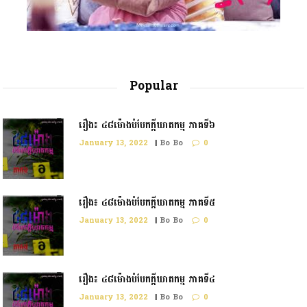
Popular
រឿង៖ ៤៨ម៉ោងបំបែកក្តីឃាតកម្ម ភាគទី៦
January 13, 2022
|
Bo Bo
0
រឿង៖ ៤៨ម៉ោងបំបែកក្ដីឃាតកម្ម ភាគទី៥
January 13, 2022
|
Bo Bo
0
រឿង៖ ៤៨ម៉ោងបំបែកក្តីឃាតកម្ម ភាគទី៤
January 13, 2022
|
Bo Bo
0