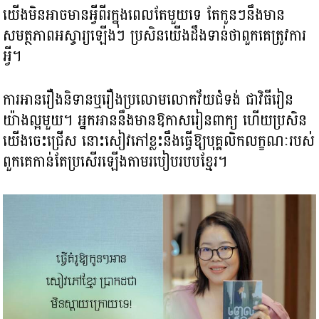
យើងមិនអាចមាន​អ្វីពីរក្នុងពេលតែមួយទេ តែកូនៗនឹងមាន
សមត្ថភាពអស្ចារ្យឡើងៗ ប្រសិន​យើងដឹងទាន់ថាពួកគេ​ត្រូវការ
អ្វី។
ការអាន​រឿងនិទានឬរឿងប្រលោមលោកវ័យជំទង់ ជាវិធីរៀន
យ៉ាងល្អមួយ។ អ្នកអាននឹងមានឱកាសរៀនពាក្យ ហើយប្រសិន
យើងចេះជ្រើស នោះសៀវភៅខ្លះនឹងធ្វើឱ្យបុគ្គលិកលក្ខណៈរបស់
ពួកគេ​កាន់តែប្រសើរឡើងតាមរបៀបរបបខ្មែរ។