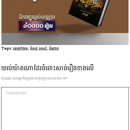
Tags:
ពេញនិយម
,
ម៉ីសន សុធារី
,
អំណាន
យល់យ៉ាងណាដែរចំពោះសាច់រឿងខាងលើ
Email របស់អ្នកមិនត្រូវបានបង្ហាញជាសារធារណៈទេ*