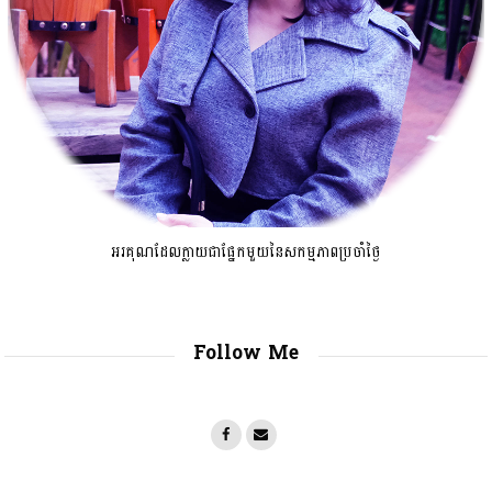
អរគុណដែលក្លាយជាផ្នែកមួយនៃសកម្មភាពប្រចាំថ្ងៃ
Follow Me