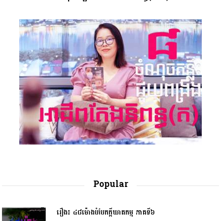
Popular
រឿង៖ ៤៨ម៉ោងបំបែកក្តីឃាតកម្ម ភាគទី៦