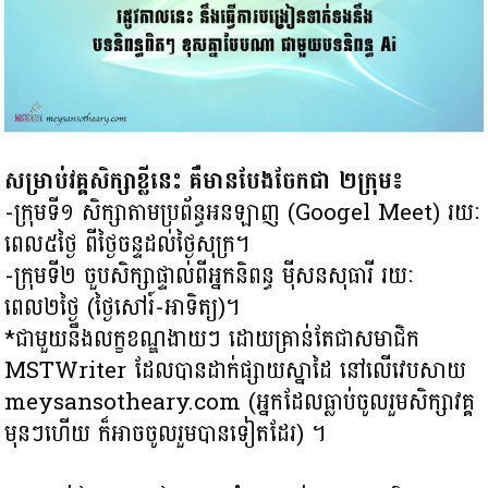
សម្រាប់វគ្គសិក្សាខ្លីនេះ គឺមានបែងចែកជា ២ក្រុម៖
-ក្រុមទី១ សិក្សាតាមប្រព័ន្ធអនឡាញ (Googel Meet) រយៈ
ពេល៥ថ្ងៃ ពីថ្ងៃចន្ទដល់ថ្ងៃសុក្រ។
-ក្រុមទី២ ចួបសិក្សាផ្ទាល់ពីអ្នកនិពន្ធ ម៉ីសនសុធារី រយៈ
ពេល២ថ្ងៃ (ថ្ងៃសៅរ៍-អាទិត្យ)។
*ជាមួយនឹងលក្ខខណ្ឌងាយៗ ដោយគ្រាន់តែជាសមាជិក
MSTWriter ដែលបានដាក់ផ្សាយស្នាដៃ នៅលើវេបសាយ
meysansotheary.com (អ្នកដែលធ្លាប់ចូលរួមសិក្សាវគ្គ
មុនៗហើយ ក៏អាចចូលរួមបានទៀតដែរ) ។