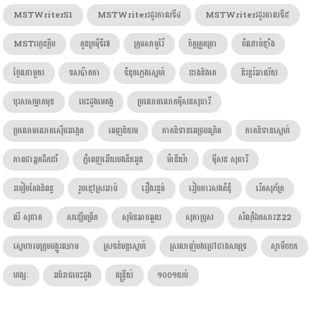
MSTWriterS1
MSTWriterរដូវកាលទី៤
MSTWriterរដូវកាលទី៥
MSTហ្វេនក្លឹប
កូនក្រមុំទី៧
ក្រុមសាមូរ៉ៃ
ចិត្តត្រួតត្រា
ចំណាប់ខ្មាំង
ថ្ងៃណាមួយ
ទសប៉ាកកា
ទំនុកភ្លេងស្នេហ៍
នាងនិងគេ
និរន្តរ៍អាល័យ
បុរសសម្លាកមុខ
បេះដូងមេគង្គ
ប្រលោមលោកម៉ីសនសុធារី
ប្រលោមលោកស៊ើបអង្កេត
ពេញនិយម
ភាគនិទានពេជ្របណ្ឌិត
ភាគនិទានស្នេហ៍
ភាពជាអ្នកដឹកនាំ
ភ្នំពេញអើយបងនឹកអូន
ម៉ានីយ៉ា
ម៉ីសន សុធារី
របៀបតែងនិពន្ធ
រូបខ្មៅស្រអាប់
រឿងរន្ធត់
រៀបការសងគំនុំ
រ៉េតសុភ័ក្រ
លី សុផាត
សន្សើមព្រឹក
សុបិនឆាបឆួល
សុភាប្រុស
សំណុំឯកសារZ22
ស្នេហាមេក្រុមបង្ហូរឈាម
ស្រទន់មន្តស្នេហ៍
ស្រលាញ់បងជ្រៅជាងសមុទ្រ
ស្វាមីចចក
ហង្សៈ​
អធិរាជបេះដូង
ឥន្រ្ទីយ៍
១០០១យប់