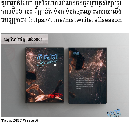
គួរបញ្ជាក់ដែរថា អ្នកដែលមានបំណងចង់ចូលរួមវគ្គសិក្សារដូវ
កាលទី០៦ នេះ គឺគ្រាន់តែទំនាក់ទំនងចុះឈ្មោះតាមរយៈលីង
តេឡេក្រាម៖ https://t.me/mstwriterallseason
Tags:
MSTWriter6