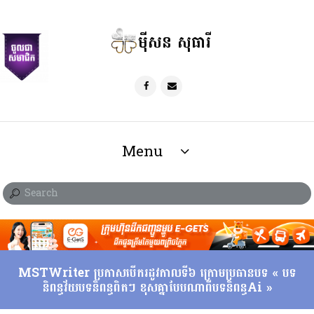
ម៉ីសន សុធារី
Menu
MSTWriter ប្រកាសបើករដូវកាលទី៦ ក្រោមប្រធានបទ « បទ
និពន្ធវ័យបទនិពន្ធពិតៗ ខុសគ្នាបែបណាពីបទនិពន្ធAi »