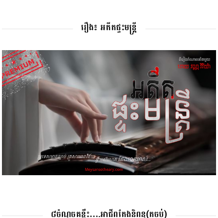
រឿង៖ អតីតផ្ទះមន្រ្តី
៨ចំណុចគន្លឹះ….អាជីពតែងនិពន្ធ(តចប់)