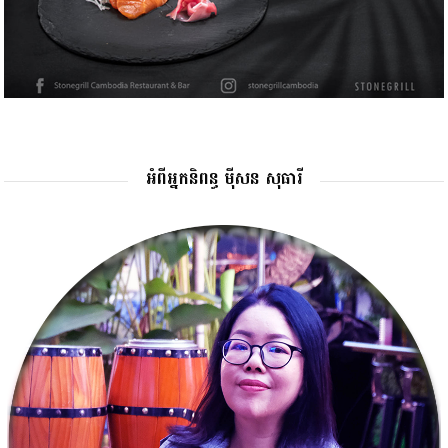
អំពីអ្នកនិពន្ធ ម៉ីសន សុធារី