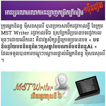
ក្រុមអ្នកនិពន្ធ ម៉ីសនសុធារី បានប្រកាស​បើករដូវកាលថ្មី នៃក្រុម
MST Writer រដូវកាលទី៦ ខុសប្លែកពីប្រធានបទរដូវកាល
មុនៗដោយលើកនេះ គឺជាវគ្គសិក្សាខ្លីក្រោមប្រធានបទ «
បទ
និពន្ធវ័យបទនិពន្ធពិតៗខុសគ្នាបែបណាពីបទនិពន្ធAi
»
ដែលទទួលបានការបណ្តុះបណ្តាលផ្ទាល់ពីអ្នកនិពន្ធ ម៉ីសនសុធារី
។