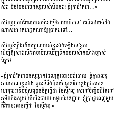
ស៊ីង មិនមែនជាមនុស្សរបស់ស៊ឹងនុង! ខ្ញុំគ្រាន់តែជា…»
ស៊ីវលូស្រាប់តែឈប់សម្ដីនៅទ្រឹង តាមពិតទៅ គេពិតជាចង់ដឹង
ណាស់ថា គេជាអ្នកណាឱ្យប្រាកដទៅ…
ស៊ីវលូខំប្រឹងងើយក្បាលរបស់ខ្លួនឯងឡើងទៅខ្ពស់
ដើម្បីឱ្យសាងលីវអាចមើលឃើញទឹកមុខរបស់គេយ៉ាងច្បាស់
ភ្នែក៖
«ខ្ញុំគ្រាន់តែជាមនុស្សម្នាក់ដែលត្រូវបោះបង់ចោល! ខ្ញុំគ្មានលទ្ធ
ភាពការពារខ្លួនឯង គ្មានទីពឹងពុំនាក់ គ្មានទីកន្លែងជ្រកកោន…
ហេតុនេះទើបខ្ញុំសម្រេចចិត្តធ្វើជា វិនស៊ីវលូ រស់នៅចិញ្ចឹមជីវិតនៅ
ភូមិឈីងសួយ បើសិនជាលោកម្ចាស់អនុញ្ញាត ខ្ញុំប្រាថ្នាពេញមួយ
ជីវិតនេះអាចធ្វើជា វិនស៊ីវលូ!»