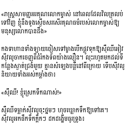
«រាស្ត្រសាមញ្ញអរគុណលោកម្ចាស់ នៅពេលដែលវិលត្រលប់
ទៅវិញ ខ្ញុំនឹងទូងស្ងើចសរសើរគុណធម៌របស់លោកម្ចាស់ឱ្យ
មនុស្សលោកបានដឹង»
កងទាហានទាំងឡាយចៀសទៅម្ខាងបើកផ្លូវទុកឱ្យស៊ឺឈីអៀវ
ស៊ីវលូចាកចេញពីជំរំកងទ័ពយ៉ាងលឿន។ លុះរហូតមកដល់ទី
កន្លែងស្ងាត់ជ្រងំមួយ គ្មានសំឡេងបន្លឺនៅពីក្រោយ ទើបស៊ីវលូ
និយាយទាំងអស់កម្លាំងថា៖
«ស៊ឺឈី! ខ្ញុំស្រេកទឹកណាស់!»
ស៊ឺឈីទម្លាក់ស៊ីវលូចុះថ្នមៗ ហុចឃ្លោកទឹកឱ្យទៅគេ។
ស៊ីវលូអកផឹកទឹកក្អឹកៗ ដកដង្ហើមធូរទ្រូង៖