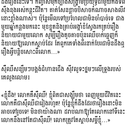
ដឹងរឿងនេះទេ។ កញ្ចាស់ម៉ុកច្បាំងសង្គ្រាមប្រយុទ្ធជាមួយកងទ័ព
ស៊ឹងនុងអស់កន្លះជីវិត។ គាត់សែនខ្លាចបិសាចកំណាចសាងលីវ
នោះខ្លាំងណាស់។ ប៉ុន្តែមើលទៅប្រហែលជាមិនចាំបាច់ទេ ជាង
មួយឆ្នាំកន្លងមកនេះ មុខខ្មូតនិងគ្រាប់អង្កាំខំស្វែងរកគ្រប់រឿង
និយាយជាមួយលោក សូម្បីរឿងតូចតាចប៉ុនឈើចាក់ធ្មេញក៏
និយាយឱ្យលោកស្ដាប់ដែរ តែពួកគេទាំងពីរនាក់បែរជាមិនដឹងឮ
រឿងអ្វីបន្តិចសោះពីលោក…»
ស៊ឺឈីសន្សឹមៗបង្អង់ជំហានជើង ស៊ីវលូទះថ្នមៗលើទ្រូងរបស់
គេលួងលោម៖
«ខ្ញុំដឹង! លោកគឺស៊ឺឈី! ខ្ញុំពិតជាសង្ឃឹមថា ពេញមួយជីវិតនេះ
លោកគឺជាស៊ឺឈីជារៀងរហូត! ប៉ុន្តែខ្ញុំក៏ដឹងដែរថារឿងនោះមិន
អាចទៅរួចទេ! មិនថាយ៉ាងណា ដរាបណាឱ្យតែលោកនៅទីនេះ
លោកនឹងនៅតែជាស៊ឺឈី! លោកត្រូវតែស្តាប់សម្ដីខ្ញុំ…»