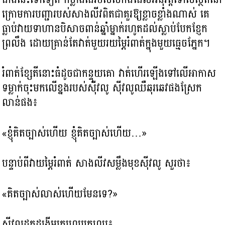
ក្រោមការបញ្ជារបស់សាងលីវពិតជាគួរឱ្យខ្លាចខ្លាំងណាស់ គេ
ធ្លាប់វាយទាហានបិសាចពាន់ឆ្នាំម្នាក់រហូតដល់ស្លាប់បែកខ្ញែក
ព្រលឹង ដោយគ្រាន់តែវាត់មួយរយម្ភៃរំពាត់ក្នុងមួយធ្មេចភ្នែក។
រំពាត់ខ្សែតីនោះធំដូចជាកន្ទុយគោ វាត់ហើរឡើងទៅលើអាកាស
ទម្លាក់ចុះមកលើខ្នងរបស់ស៊ីវលូ ស៊ីវលូឈឺឆុរឆេវផងស្រែក
លាន់ផង៖
«ខ្ញុំគិតច្បាស់ហើយ ខ្ញុំគិតច្បាស់ហើយ…»
បន្ទាប់ពីវាយម្ភៃរំពាត់ សាងលីវសម្លឹងមុខស៊ីវលូ សួរថា៖
«គិតច្បាស់លាស់ហើយមែនទេ?»
ស៊ីវលូដកដង្ហើមត្រហេបត្រហប៖