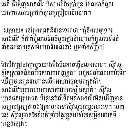
គេគឺ ជីវម៉ីញសាងលីវ បិសាចជីវិតប្រាំបួន ដែលជាកំពូល
ឃាតករឈាមត្រជាក់គ្មានគូប្រៀបលើលោក។
[សម្រាយ៖ នៅក្នុងព្រេងនិទានទេវកថា “ភ្នំនិងសមុទ្រ”៖
សាងលីវ គឺជាកំពូលមេទ័ពធំមួយក្នុងចំណោមកំពូលមេទ័ពធំ
ទាំងដប់នាយុគសម័យអាទិទេពនោះ (រួមទាំងស៊ីវ៉ូ)។]
ដៃជើងត្រូវចងក្របួចយ៉ាងតឹងមិនអាចធ្វើចលនាបាន។ ស៊ីវលូ
ស្ពឹកស្រពន់និងឈឺចុករោយពេញខ្លួន។ រហូតដល់ពេលយប់ទើប
ឃើញមានកូនទាហានលើកអាហារចូលមកក្នុងជំរំ។
សាងលីវហូបអាហាររបស់គេដោយស្ងៀមស្ងាត់។ ស៊ីវលូ
ឃ្លានផងស្រេកផង ប៉ុន្តែនៅលើទឹកមុខសាងលីវមិនឃើញមាន
សញ្ញាបង្ហាញថាចង់ឱ្យអាហារទៅស៊ីវលូហូបខ្លះនោះទេ។ ហេតុ
នេះ ស៊ីវលូមានតែខំអត់ទ្រាំបង្វែរខ្លួនរបស់គេសម្លឹងទៅរកទី
កន្លែងផ្សេង។