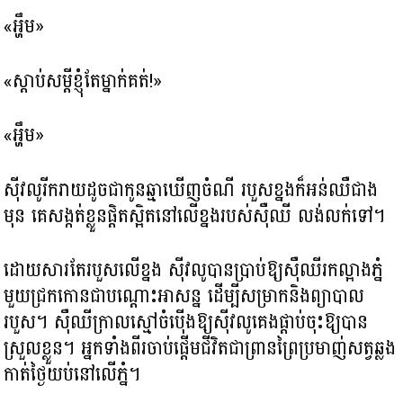
«អ្ហឹម»
«ស្ដាប់សម្ដីខ្ញុំតែម្នាក់គត់!»
«អ្ហឹម»
ស៊ីវលូរីករាយដូចជាកូនឆ្មាឃើញចំណី របួសខ្នងក៏អន់ឈឺជាង
មុន គេសង្កត់ខ្លួនផ្តិតស្អិតនៅលើខ្នងរបស់ស៊ឺឈី លង់លក់ទៅ។
ដោយសារតែរបួសលើខ្នង ស៊ីវលូបានប្រាប់ឱ្យស៊ឺឈីរកល្អាងភ្នំ
មួយជ្រកកោនជាបណ្ដោះអាសន្ន ដើម្បីសម្រាកនិងព្យាបាល
របួស។ ស៊ឺឈីក្រាលស្មៅចំប៉ើងឱ្យស៊ីវលូគេងផ្ដាប់ចុះឱ្យបាន
ស្រួលខ្លួន។ អ្នកទាំងពីរចាប់ផ្តើមជីវិតជាព្រានព្រៃប្រមាញ់សត្វឆ្លង
កាត់ថ្ងៃយប់នៅលើភ្នំ។