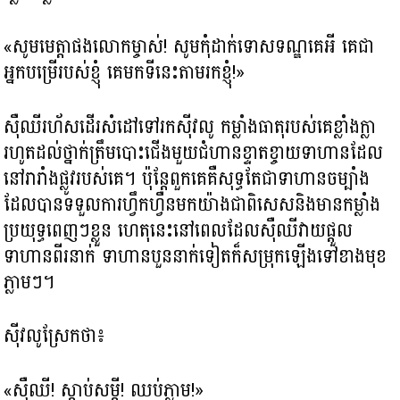
«សូមមេត្តាផងលោកម្ចាស់! សូមកុំដាក់ទោសទណ្ឌគេអី គេជា
អ្នកបម្រើរបស់ខ្ញុំ គេមកទីនេះតាមរកខ្ញុំ!»
ស៊ឺឈីរហ័សដើរសំដៅទៅរកស៊ីវលូ កម្លាំងធាតុរបស់គេខ្លាំងក្លា
រហូតដល់ថ្នាក់ត្រឹមបោះជើងមួយជំហានខ្ទាតខ្ចាយទាហានដែល
នៅរារាំងផ្លូវរបស់គេ។ ប៉ុន្តែពួកគេគឺសុទ្ធតែជាទាហានចម្បាំង
ដែលបានទទួលការហ្វឹកហ្វឺនមកយ៉ាងជាពិសេសនិងមានកម្លាំង
ប្រយុទ្ធពេញៗខ្លួន ហេតុនេះនៅពេលដែលស៊ឺឈីវាយផ្ដួល
ទាហានពីរនាក់ ទាហានបួននាក់ទៀតក៏សម្រុកឡើងទៅខាងមុខ
ភ្លាមៗ។
ស៊ីវលូស្រែកថា៖
«ស៊ឺឈី! ស្តាប់សម្ដី! ឈប់ភ្លាម!»