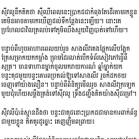
ស៊ីវលូនឹកគិតថា ស៊ឺឈីពេលនេះប្រាកដជាកំពុងតែដើរតាមរកខ្លួន
គេមិនអាចតាមរកឃើញដល់ទីកន្លែងនេះឡើយ។ នោះគេ
ប្រហែលជាវិលត្រលប់ទៅភូមិឈីងសួយវិញបាត់ទៅហើយ។
បន្ទាប់ពីហូបអាហារពេលយប់រួច សាងលីវគេងផ្អែកលើបង្អែក
គ្រែសម្រាកយកកម្លាំង ម្រាមដៃរលាត់បើកទំព័រសៀវភៅធ្វើពី
សូត្រ។ មានទាហានម្នាក់ចូលមករាយការណ៍ ឆ្មាំម្នាក់យក
បន្ទះគុជមួយបន្ទះគោរពប្រគល់ឱ្យទៅសាងលីវ រួចក៏ដកថយ
ចេញទៅយ៉ាងលឿន។ បន្ទាប់ពីពិនិត្យមើលរួច សាងលីវក្រឡេក
មួយជុំហើយសម្លឹងត្រង់ទៅស៊ីវលូ ទ្រឹងជញ្ជឹងគិតយ៉ាងស៊ីជម្រៅ។
ស៊ីវលីប៉ាន់ស្មានដឹងថា បន្ទះជាគុជនោះប្រាកដជាមានការពាក់ព័ន្ធ
ជាមួយខ្លួន គិតគូរដូច្នោះ គេញញឹមពព្រាយ៖