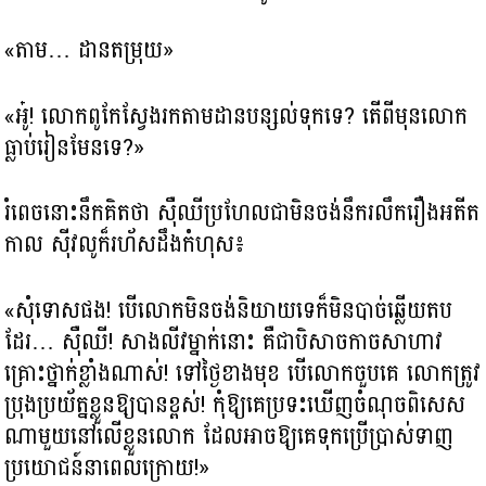
«តាម… ដានតម្រុយ»
«អូ៎! លោកពូកែស្វែងរកតាមដានបន្សល់ទុកទេ? តើពីមុនលោក
ធ្លាប់រៀនមែនទេ?»
រំពេចនោះនឹកគិតថា ស៊ឺឈីប្រហែលជាមិនចង់នឹករលឹករឿងអតីត
កាល ស៊ីវលូក៏រហ័សដឹងកំហុស៖
«សុំទោសផង! បើលោកមិនចង់និយាយទេក៏មិនបាច់ឆ្លើយតប
ដែរ… ស៊ឺឈី! សាងលីវម្នាក់នោះ គឺជាបិសាចកាចសាហាវ
គ្រោះថ្នាក់ខ្លាំងណាស់! ទៅថ្ងៃខាងមុខ បើលោកចួបគេ លោកត្រូវ
ប្រុងប្រយ័ត្នខ្លួនឱ្យបានខ្ពស់! កុំឱ្យគេប្រទះឃើញចំណុចពិសេស
ណាមួយនៅលើខ្លួនលោក ដែលអាចឱ្យគេទុកប្រើប្រាស់ទាញ
ប្រយោជន៍នាពេលក្រោយ!»