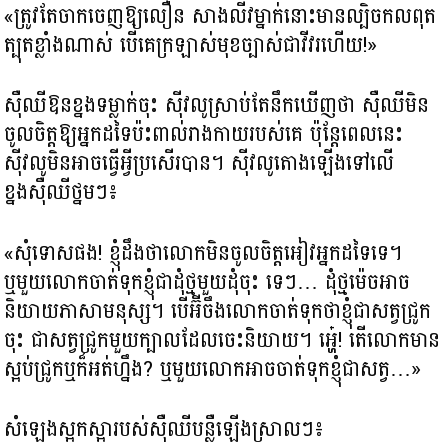
«ត្រូវតែចាកចេញឱ្យលឿន សាងលីវម្នាក់នោះមានល្បិចកលពុត
ត្បុតខ្លាំងណាស់ បើគេក្រឡាស់មុខច្បាស់ជាវីវរហើយ!»
ស៊ឺឈីឱនខ្នងទម្លាក់ចុះ ស៊ីវលូស្រាប់តែនឹកឃើញថា ស៊ឺឈីមិន
ចូលចិត្តឱ្យអ្នកដទៃប៉ះពាល់រាងកាយរបស់គេ ប៉ុន្តែពេលនេះ
ស៊ីវលូមិនអាចធ្វើអ្វីប្រសើរបាន។ ស៊ីវលូតោងឡើងទៅលើ
ខ្នងស៊ឺឈីថ្នមៗ៖
«សុំទោសផង! ខ្ញុំដឹងថាលោកមិនចូលចិត្តអៀវអ្នកដទៃទេ។
ឬមួយលោកចាត់ទុកខ្ញុំជាដុំថ្មមួយដុំចុះ ទេៗ… ដុំថ្មម៉េចអាច
និយាយភាសាមនុស្ស។ បើអ៊ីចឹងលោកចាត់ទុកថាខ្ញុំជាសត្វជ្រូក
ចុះ ជាសត្វជ្រូកមួយក្បាលដែលចេះនិយាយ។ អ្ហេ៎! តើលោកមាន
ស្អប់ជ្រូកឬក៏អត់ហ្នឹង? ឬមួយលោកអាចចាត់ទុកខ្ញុំជាសត្វ…»
សំឡេងស្អកស្អារបស់ស៊ឺឈីបន្លឺឡើងស្រាលៗ៖