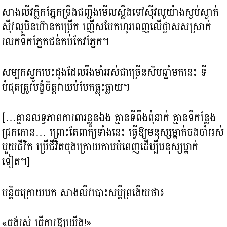
សាងលីវភ្លឹកភ្នែកទ្រឹងជញ្ជឹងមើលស្លឹងទៅស៊ីវលូយ៉ាងស្ងប់ស្ងាត់
ស៊ីវលូមិនហ៊ានកម្រើក ញើសបែកហូរពេញលើថ្ងាសសស្រាក់
រលកទឹកភ្នែកជន់កប់កែវភ្នែក។
សម្បកស្នូកបេះដូងដែលរឹងមាំអស់ជាច្រើនសិបឆ្នាំមកនេះ ទី
បំផុតត្រូវបង្ខំចិត្តវាយបំបែកធ្លុះធ្លាយ។
[…គ្មានលទ្ធភាពការពារខ្លួនឯង គ្មានទីពឹងពុំនាក់ គ្មានទីកន្លែង
ជ្រកកោន… ព្រោះតែពាក្យទាំងនេះ ធ្វើឱ្យមនុស្សម្នាក់ចងចាំអស់
មួយជីវិត ប្រើជីវិតចុងក្រោយតាមបំពេញដើម្បីមនុស្សម្នាក់
ទៀត។]
បន្តិចក្រោយមក សាងលីវបោះសម្ដីព្រងើយថា៖
«ចង់រស់ ធ្វើការឱ្យយើង!»