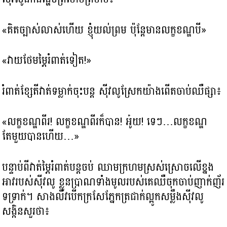
«គិតច្បាស់លាស់ហើយ ខ្ញុំយល់ព្រម ប៉ុន្តែមានលក្ខខណ្ឌបី»
«វាយថែមម្ភៃរំពាត់ទៀត!»
រំពាត់ខ្សែតីវាត់ទម្លាក់ចុះបន្ត ស៊ីវលូស្រែកយ៉ាងពើតចាប់ឈឺផ្សា៖
«លក្ខខណ្ឌពីរ! លក្ខខណ្ឌពីរក៏បាន! អូ៎យ! ទេៗ…លក្ខខណ្ឌ
តែមួយបានហើយ…»
បន្ទាប់ពីវាត់ម្ភៃរំពាត់បន្តចប់ ឈាមក្រហមស្រស់ស្រោចលើខ្នង
អាវរបស់ស៊ីវលូ ខ្លួនប្រាណទាំងមូលរបស់គេឈឺចុកចាប់ញាក់ញ័រ
ទទ្រាក់។ សាងលីវបើកក្រសែភ្នែកត្រជាក់ល្អូកសម្លឹងស៊ីវលូ
សង្កិនសួរថា៖