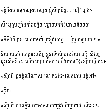
«ខ្ញុំនឹងចាត់ទុកល្បងជាល្បង ខ្ញុំស្ម័គ្រចិត្ត… អៀវល្បង»
ស៊ីវលូស្រឡាំងកាំងបន្ដិច បន្ទាប់មកក៏និយាយតិចៗថា៖
«អ៊ីចឹងក៏បាន! លោកចាត់ទុកខ្ញុំជាសត្វ… ខ្ញុំមួយក្បាលទៅ!»
និយាយចប់ គេប្រទះឃើញខ្លួនទើបតែបាននិយាយអ្វី ស៊ីវលូ
ផ្ទុះសើចខឹកៗ សើចសប្បាយចប់ គេក៏ងាកទៅឱនខ្សឹបល្ហើយៗ៖
«ស៊ឺឈី ខ្នងខ្ញុំឈឺណាស់ លោកជជែកលេងជាមួយខ្ញុំទៅ»
«អ្ហឹម»
«ស៊ឺឈី ហេតុអ្វីលោកអាចតាមរកផ្លូវឃើញមកដល់ទីនេះ?»