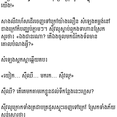
យើង!»
សាងលីវរហ័សដើរចេញទៅក្រៅយ៉ាងលឿន សំឡេងតម្លង់នៅ
ខាងក្រៅក៏បញ្ឈប់ភ្លាមៗ។ ស៊ីវលូស្ដាប់ឮកងទាហានស្រែក
សួរថា៖ «ឯងជានរណា? តើឯងចូលមកជំរំកងទ័ពមាន
គោលបំណងអ្វី?»
សំឡេងស្អកស្អាឆ្លើយតប៖
«យៀក… ស៊ឺឈី… មករក… ស៊ីវលូ!»
ស៊ឺឈី? តើគេមកតាមរកខ្លួនដល់ទីកន្លែងនេះហ្អេស?
ស៊ីវលូក្រោកទាំងត្រដាបត្រដួសស្ទុះចេញទៅក្រៅ ស្រែកទាំងភ័យ
ស្លន់ស្លោរថា៖