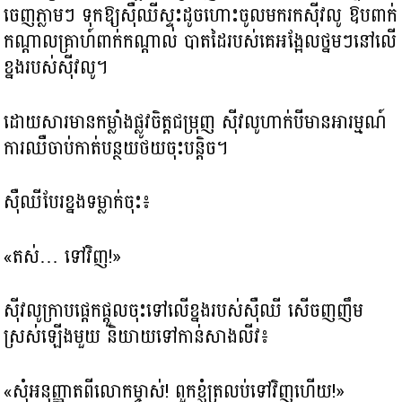
ចេញភ្លាមៗ ទុកឱ្យស៊ឺឈីស្ទុះដូចហោះចូលមករកស៊ីវលូ ឱបពាក់
កណ្តាលគ្រាហ៍ពាក់កណ្ដាល បាតដៃរបស់គេអង្អែលថ្នមៗនៅលើ
ខ្នងរបស់ស៊ីវលូ។
ដោយសារមានកម្លាំងផ្លូវចិត្តជម្រុញ ស៊ីវលូហាក់បីមានអារម្មណ៍
ការឈឺចាប់កាត់បន្ថយថយចុះបន្តិច។
ស៊ឺឈីបែរខ្នងទម្លាក់ចុះ៖
«តស់… ទៅវិញ!»
ស៊ីវលូក្រាបផ្ដេកផ្ដួលចុះទៅលើខ្នងរបស់ស៊ឺឈី សើចញញឹម
ស្រស់ឡើងមួយ និយាយទៅកាន់សាងលីវ៖
«សុំអនុញ្ញាតពីលោកម្ចាស់! ពួកខ្ញុំត្រលប់ទៅវិញហើយ!»