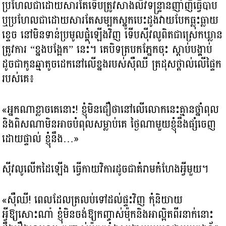
ប្រហែលជាដោយសារតែទើបត្រូវសាងលីវទន្ទ្រានញាំញីធ្វើបាប
ឬប្រហែលជាដោយសារតែសម្បកស្នូកបេះដូងវាយបែកធ្លុះធ្លាយ
ខ្ទេច នៅមិនទាន់ប្រមូលផ្គុំឡើងវិញ ទើបស៊ីវលូពិតជាស្រេកឃ្លាន
ត្រូវការ “ខ្នងបង្អែក” នេះ។ គេបិទត្របកភ្នែកចុះ ស្តាប់បង្គាប់
ដូចជាកូនឆ្មាតូចដេកនៅលើខ្នងរបស់ស៊ឺឈី ត្រដុសថ្ពាល់លើផ្ទៃក
របស់គេ៖
«អ្នកណាខ្លាចគេនោះ! ខ្ញុំមិនជឿថានៅលើលោកនេះគ្មានថ្នាំពុល
និងពិសណាមិនអាចបំពុលសម្លាប់គេ ថ្ងៃណាមួយខ្ញុំនឹងផ្សំចេញ
ដោយផ្ទាល់ ខ្ញុំនឹង…»
ស៊ីវលូលើកដៃឡើង ធ្វើកាយវិការដូចជាគំរាមកំហែងអ្វីមួយ។
«ស៊ឺឈី! ពេលដែលត្រលប់ទៅដល់ផ្ទះវិញ កុំនិយាយ
អ្វីឱ្យសោះណា៎ ខ្ញុំមិនចង់ឱ្យកញ្ចាស់ម៉ុកនិងអាល្អិតពីរនាក់នោះ