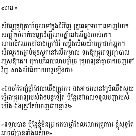
«បាន!»
ស៊ីវលូត្រូវគ្រាហ៍ចូលទៅក្នុងជំរំវិញ គ្រូពេទ្យទាហានទាញហែក
សម្លៀកបំពាក់ចេញដើម្បីលាបថ្នាំនៅលើខ្នងរបស់គេ។
សាងលីវឈរនៅខាងក្រៅជំរំ សម្លឹងមើលយ៉ាងត្រជាក់ល្អូក។
ស៊ីវលូដេកផ្ដាប់មុខស្ដូកនៅលើកម្រាល ទុកឱ្យគ្រូពេទ្យព្យាបាល
របួសឱ្យគេ។ ក្រោយពេលលាបថ្នាំរួច គ្រូពេទ្យនាំគ្នាចាកចេញទៅ
វិញ សាងលីវនិយាយបន្តឡើងថា៖
«ឯងចាំតែផ្សំថ្នាំដែលយើងត្រូវការ ឯងអាចរស់នៅភូមិឈីងសួយ
ធ្វើជាគ្រូពេទ្យរបស់ឯងបន្តទៀត ប៉ុន្តែនៅពេលទទួលបញ្ជារបស់
យើង ឯងត្រូវតែបំពេញជាបន្ទាន់!»
«ទទួលបាន ប៉ុន្តែខ្ញុំមិនប្រាកដថាថ្នាំដែលលោកត្រូវការ ខ្ញុំសុទ្ធតែ
អាចផ្សំបានទាំងអស់ទេ»