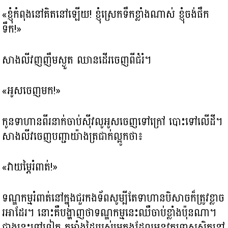
«ខ្ញុំកំពុងនៅគិតនៅឡើយ! ខ្ញុំស្រេកទឹកខ្លាំងណាស់ ខ្ញុំចង់ផឹក
ទឹក!»
សាងលីវញញឹមស្ងួត ឈានដើរចេញពីជំរំ។
«អូសចេញមក!»
កូនទាហានពីរនាក់ចាប់ស៊ីវលូអូសចេញទៅក្រៅ បោះទៅលើដី។
សាងលីវចេញបញ្ជាយ៉ាងត្រជាក់ល្អូកថា៖
«វាយម្ភៃរំពាត់!»
ទណ្ឌកម្មរំពាត់នៅក្នុងជួរកងទ័ពសូម្បីតែទាហានបិសាចក៏ត្រូវខ្លាច
រអាដែរ។ នោះគឺបង្ហាញថាទណ្ឌកម្មនេះឈឺចាប់ខ្លាំងប៉ុនណា។
ជាងនេះទៅទៀត កម្លាំងដៃរបស់មេកងដែលអនុវត្តទោសស្ថិតនៅ