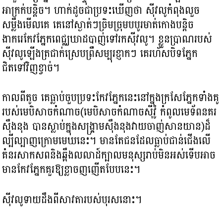
អាក្រក់បន្តិច។ ហាក់ដូចជាប្រទះឃើញថា ស៊ីវលូកំពុងលួច
សម្លឹងមើលគេ គេនៅស្ងាត់ៗច្រិមច្រុមបបូរមាត់កោងបន្ដិច
ងាករេកែវភ្នែកពេជ្ឈឃាដបាញ់ទៅរកស៊ីវលូ។ ខ្លួនប្រាណរបស់
ស៊ីវលូឡើងត្រជាក់ស្រេបព្រឺសម្បុរខ្ញាកៗ គេរហ័សបិទភ្នែក
ជិតទៅវិញខ្វាច់។
កាលពីតូច គេធ្លាប់ចួបប្រទះកែវភ្នែកនេះនៅក្នុងក្រសែភ្នែកទាំងគូ
របស់មេបិសាចកំណាច(មេបិសាចកំណាចស៊ីវ៉ូ កំពូលមេទ័ពនគរ
ស៊ឹងនុង បានស្លាប់ក្នុងសង្គ្រាមស៊ឹងនុងវាយចាញ់សានយាន)ដ៏
ល្បីល្បាញក្រោមមេឃនេះ។ មានតែជនដែលធ្លាប់ជាន់ជើងលើ
គំនរសាកសពនិងឆ្អឹងលលាដ៍ក្បាលមនុស្សរាប់មិនអស់ទើបអាច
មានកែវភ្នែកគួរឱ្យខ្លាចញញើតបែបនេះ។
ស៊ីវលូទាយដឹងពីសាវតារបស់បុរសនោះ។