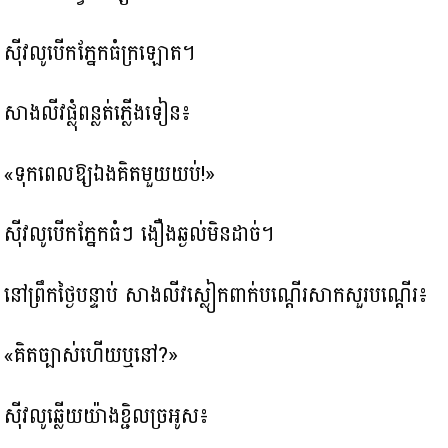
ស៊ីវលូបើកភ្នែកធំក្រឡោត។
សាងលីវផ្លុំពន្លត់ភ្លើងទៀន៖
«ទុកពេលឱ្យឯងគិតមួយយប់!»
ស៊ីវលូបើកភ្នែកធំៗ ងឿងឆ្ងល់មិនដាច់។
នៅព្រឹកថ្ងៃបន្ទាប់ សាងលីវស្លៀកពាក់បណ្ដើរសាកសួរបណ្ដើរ៖
«គិតច្បាស់ហើយឬនៅ?»
ស៊ីវលូឆ្លើយយ៉ាងខ្ជិលច្រអូស៖