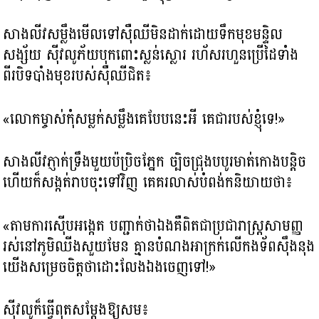
សាងលីវសម្លឹងមើលទៅស៊ឺឈីមិនដាក់ដោយទឹកមុខមន្ទិល
សង្ស័យ ស៊ីវលូភ័យបុកពោះស្លន់ស្លោរ រហ័សរហួនប្រើដៃទាំង
ពីរបិទបាំងមុខរបស់ស៊ឺឈីជិត៖
«លោកម្ចាស់កុំសម្លក់សម្លឹងគេបែបនេះអី គេជារបស់ខ្ញុំទេ!»
សាងលីវភ្ញាក់ទ្រឹងមួយប៉ប្រិចភ្នែក ច្បិចជ្រុងបបូរមាត់កោងបន្តិច
ហើយក៏សង្កត់រាបចុះទៅវិញ គេគរលាស់បំពង់កនិយាយថា៖
«តាមការស៊ើបអង្កេត បញ្ជាក់ថាឯងគឺពិតជាប្រជារាស្ត្រសាមញ្ញ
រស់នៅភូមិឈីងសួយមែន គ្មានបំណងអាក្រក់លើកងទ័ពស៊ឹងនុង
យើងសម្រេចចិត្តថាដោះលែងឯងចេញទៅ!»
ស៊ីវលូក៏ធ្វើពុតសម្ដែងឱ្យសម៖