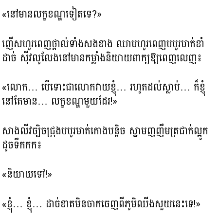
«នៅមានលក្ខខណ្ឌទៀតទេ?»
ញើសហូរពេញថ្ពាល់ទាំងសងខាង ឈាមហូរពេញបបូរមាត់ខាំ
ដាច់ ស៊ីវលូលែងនៅមានកម្លាំងនិយាយពាក្យឱ្យពេញលេញ៖
«លោក… បើទោះជាលោកវាយខ្ញុំ… រហូតដល់ស្លាប់… ក៏ខ្ញុំ
នៅតែមាន… លក្ខខណ្ឌមួយដែរ!»
សាងលីវច្បិចជ្រុងបបូរមាត់កោងបន្តិច ស្នាមញញឹមត្រជាក់ល្អូក
ដូចទឹកកក៖
«និយាយទៅ!»
«ខ្ញុំ… ខ្ញុំ… ដាច់ខាតមិនចាកចេញពីភូមិឈីងសួយនេះទេ!»