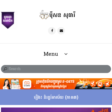
ម៉ីសន សុធារី
Menu
រឿង៖ និរន្តរ៍អាល័យ (ភាគ៣)