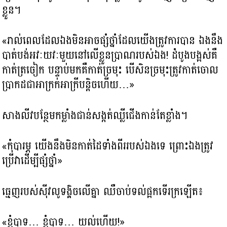
ខ្លួន។
«រាល់ពេលដែលឯងមិនអាចផ្សំថ្នាំដែលយើងត្រូវការបាន ឯងនឹង
បាត់បង់អវៈយវៈមួយនៅលើខ្លួនប្រាណរបស់ឯង! ដំបូងបង្អស់គឺ
កាត់ត្រចៀក បន្ទាប់មកគឺកាត់ច្រមុះ បើសិនច្រមុះត្រូវកាត់ចោល
ប្រាកដជាអាក្រក់អាក្រីបន្តិចហើយ…»
សាងលីវបន្ថែមកម្លាំងជាន់សង្កត់ឈ្លីជើងកាន់តែខ្លាំង។
«កុំបារម្ភ យើងនឹងមិនកាត់ដៃទាំងពីររបស់ឯងទេ ព្រោះឯងត្រូវ
ប្រើវាដើម្បីផ្សំថ្នាំ»
ធ្មេញរបស់ស៊ីវលូទង្គិចលើគ្នា ឈឺចាប់ទល់ផ្អកទើរក្រឡើត៖
«ខ្ញុំបាទ… ខ្ញុំបាទ… យល់ហើយ!»