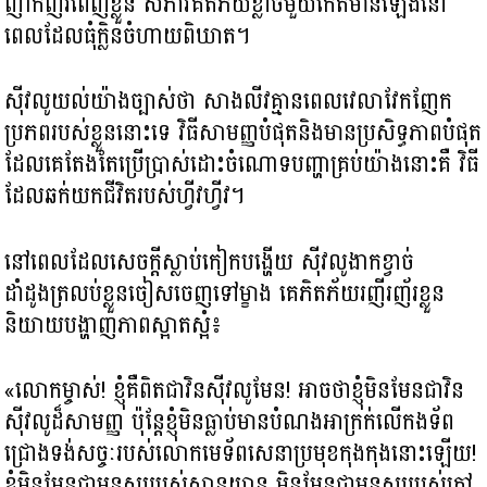
ញាក់ញ័រពេញខ្លួន សភាវគតិភ័យខ្លាចមួយកើតមានឡើងនៅ
ពេលដែលធុំក្លិនចំហាយពិឃាត។
ស៊ីវលូយល់យ៉ាងច្បាស់ថា សាងលីវគ្មានពេលវេលាវែកញែក
ប្រភពរបស់ខ្លួននោះទេ វិធីសាមញ្ញបំផុតនិងមានប្រសិទ្ធភាពបំផុត
ដែលគេតែងតែប្រើប្រាស់ដោះចំណោទបញ្ហាគ្រប់យ៉ាងនោះគឺ វិធី
ដែលឆក់យកជីវិតរបស់ហ្វីវហ្វីវ។
នៅពេលដែលសេចក្ដីស្លាប់កៀកបង្ហើយ ស៊ីវលូងាកខ្វាច់
ដាំដូងត្រលប់ខ្លួនចៀសចេញទៅម្ខាង គេភិតភ័យរញីរញ័រខ្លួន
និយាយបង្ហាញភាពស្អាតស្អំ៖
«លោកម្ចាស់! ខ្ញុំគឺពិតជាវិនស៊ីវលូមែន! អាចថាខ្ញុំមិនមែនជាវិន
ស៊ីវលូដ៏សាមញ្ញ ប៉ុន្តែខ្ញុំមិនធ្លាប់មានបំណងអាក្រក់លើកងទ័ព
ជ្រោងទង់សច្ចៈរបស់លោកមេទ័ពសេនាប្រមុខកុងកុងនោះឡើយ!
ខ្ញុំមិនមែនជាមនុស្សរបស់សានយាន មិនមែនជាមនុស្សរបស់កៅ