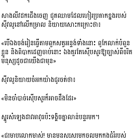
សាងលីវដកជើងចេញ ជូតឈាមដែលហៀរប្រតាកខ្នងរបស់
ស៊ីវលូនៅលើកម្រាល និយាយសោះកក្រោះថា៖
«បើឯងចង់រៀនធ្វើតាមពួកសត្វអន្ទង់ទាំងនោះ ពូកែលាក់បំពួន
ខ្លួន និងពិបាកដេញចាប់នោះ ឯងគួរតែស៊ើបសួរឱ្យច្បាស់ពីចរិត
មនុស្សដូចជាយើងជាមុន»
ស៊ីវលូនិយាយចំអកយ៉ាងជូរចត់ថា៖
«មិនចាំបាច់ស៊ើបសួរក៏អាចដឹងដែរ»
ស្នូរសំឡេងដាវអាវុធប៉ះទង្គិចគ្នាលាន់បន្ទរមក។
«ជម្រាបលោកម្ចាស់! មានមនុស្សសម្រុកចូលមកក្នុងជំរំរបស់