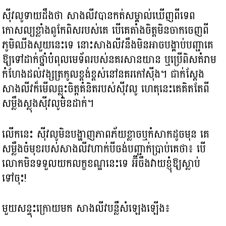
ស៊ីវលូទាយដឹងថា សាងលីវបានកត់សម្គាល់ឃើញពីទេព
កោសល្យខ្លាំងពូកែពិសរបស់គេ បើគេតាំងចិត្តមិនចាកចេញពី
ភូមិឈីងសួយនេះទេ នោះសាងលីវនឹងមិនអាចបង្គាប់បញ្ជាគេ
ឱ្យទៅដាក់ថ្នាំបំពុលមេទ័ពរបស់នគរសានយាន ឬប្រើពិសគំរាម
កំហែងដល់វង្សត្រកូលខ្ពង់ខ្ពស់នៅនគរកៅស៊ីង។ ជាក់ស្ដែង
សាងលីវក៏មើលធ្លុះចិត្ដគំនិតរបស់ស៊ីវលូ ហេតុនេះគេគិតតែពី
សម្លឹងស្លុងស៊ីវលូមិនដាក់។
លើកនេះ ស៊ីវលូមិនបង្ហាញភាពភ័យខ្លាចឬកំសាកដូចមុន គេ
សម្លឹងចំមុខរបស់សាងលីវហាក់បីចង់បញ្ជាក់ប្រាប់គេថា៖ បើ
លោកមិនទទួលយកលក្ខខណ្ឌនេះទេ អ៊ីចឹងវាយខ្ញុំឱ្យស្លាប់
ទៅចុះ!
មួយសន្ទុះក្រោយមក សាងលីវបន្លឺសំឡេងឡើង៖