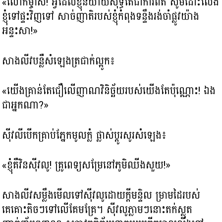
«លោកម្ចាស់! អ្វីដែលខ្ញុំនិយាយសុទ្ធតែជាការពិត សូមដោះលែង
ខ្ញុំទៅផ្ទះវិញទៅ សាច់ញាតិរបស់ខ្ញុំកំពុងទន្ទឹងរង់ចាំផ្លូវយ៉ាង
អន្ទះសា!»
សាងលីវបន្លឺសំឡេងត្រជាក់ល្អូក៖
«យើងគ្រាន់តែជឿលើញាណវិនិច្ឆ័យរបស់យើងតែប៉ុណ្ណោះ! ឯង
ជាអ្នកណា?»
ស៊ីវលីបើកគ្រាប់ភ្នែកមូលក្លំ ផ្លាស់ប្តូរសូរសំឡេង៖
«ខ្ញុំគឺវិនស៊ីវលូ! គ្រូពេទ្យសម្រែនៅភូមិឈីងសួយ!»
សាងលីវសម្លឹងមើលទៅស៊ីវលូដោយក្ដីមន្ទិល ម្រាមដៃរបស់
គេគោះតិចៗទៅលើគែមគ្រែ។ ស៊ីវលូភ្លាមៗនោះតក់ស្លុត