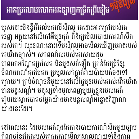
បុរសនោះមិនខ្ចីរវីរវល់មកលើស៊ីវលូ គេដោះអាវក្រៅរបស់គេ
ចេញ អង្គុយនៅលើកៅអីមុខតុធំ ពិនិត្យមើលរបាយការណ៍សឹក
របស់គេ។ លុះខណៈនោះទើបស៊ីវលូអាចមើលឃើញរូបរាងរបស់
គេយ៉ាងច្បាស់។ សក់ពណ៌សរបស់គេរសាយដូច
ជាពពកអណ្តែតត្រសែត មិនបួងសក់ឡើង គ្រាន់តែប្រើខ្សែ
ចំណងពណ៌គុជបៃតង ប្រមូលសក់ធ្លាក់រ៉ាយប៉ាយបត់ចងទៅ
ក្រោយ។ គ្រប់ចំណុចនីមួយៗនៅលើផ្ទៃមុខរបស់គេរស់រវើកយ៉ាង
មានមន្តសណ្ដំ។ មនុស្សទាំងមូលពេញមួយតួខ្លួនរបស់គេក៏
រៀបរយស្អាតបាតចម្លែកយ៉ាងមានមន្តសណ្ដំអន្ទោងវិញ្ញាណ
យ៉ាងនេះដែរ។
នៅពេលនេះ ដៃរបស់គេកំពុងតែកាន់របាយការណ៍សឹកមួយច្បាប់
កំណួចខ្សែភ្នែករបស់គេផ្ទុកភាពមើលស្រាលលាយឡំនឹងភាព