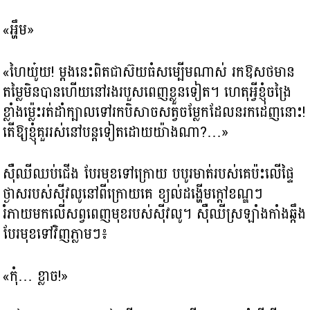
«អ្ហឹម»
«ហៃយូ៎យ! ម្ដងនេះពិតជាស៊យធំសម្បើមណាស់ រកឱសថមាន
តម្លៃមិនបានហើយនៅរងរបួសពេញខ្លួនទៀត។ ហេតុអ្វីខ្ញុំចង្រៃ
ខ្លាំងម៉្លេះរត់ដាំក្បាលទៅរកបិសាចសត្វចម្លែកដែលនរកដេញនោះ!
តើឱ្យខ្ញុំគួររស់នៅបន្តទៀតដោយយ៉ាងណា?…»
ស៊ឺឈីឈប់ជើង បែរមុខទៅក្រោយ បបូរមាត់របស់គេប៉ះលើផ្ទៃ
ថ្ងាសរបស់ស៊ីវលូនៅពីក្រោយគេ ខ្យល់ដង្ហើមក្តៅខណ្ឌៗ
រំភាយមកលើសព្វពេញមុខរបស់ស៊ីវលូ។ ស៊ឺឈីស្រឡាំងកាំងឆ្កឹង
បែរមុខទៅវិញភ្លាមៗ៖
«កុំ… ខ្លាច!»