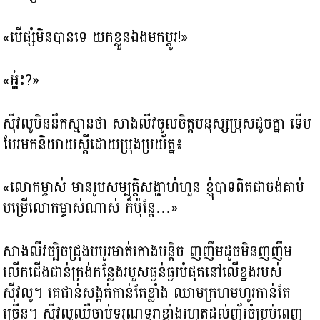
«បើផ្សំមិនបានទេ យកខ្លួនឯងមកប្តូរ!»
«អ្ហ៎ះ?»
ស៊ីវលូមិននឹកស្មានថា សាងលីវចូលចិត្តមនុស្សប្រុសដូចគ្នា ទើប
បែរមកនិយាយស្ដីដោយប្រុងប្រយ័ត្ន៖
«លោកម្ចាស់ មានរូបសម្បត្តិសង្ហាហំហួន ខ្ញុំបាទពិតជាចង់គាប់
បម្រើលោកម្ចាស់ណាស់ ក៏ប៉ុន្តែ…»
សាងលីវច្បិចជ្រុងបបូរមាត់កោងបន្តិច ញញឹមដូចមិនញញឹម
លើកជើងជាន់ត្រង់កន្លែងរបួសធ្ងន់ធ្ងរបំផុតនៅលើខ្នងរបស់
ស៊ីវលូ។ គេជាន់សង្កត់កាន់តែខ្លាំង ឈាមក្រហមហូរកាន់តែ
ច្រើន។ ស៊ីវលូឈឺចាប់ទរុណទុរាខ្លាំងរហូតដល់ញ័រចំប្រប់ពេញ