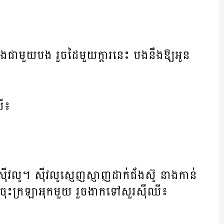
ាមួយបង រួចដៃមួយក្ដារនេះ បងនឹងឱ្យអូន
ឈី៖
៊ីវលូ។ ស៊ីវលូស្ញេញស្ញាញដាក់ជ័ងស៊ូ នាងកាន់
ក់ចុះក្រឡាអុកមួយ រួចងាកទៅសួរស៊ឺឈី៖