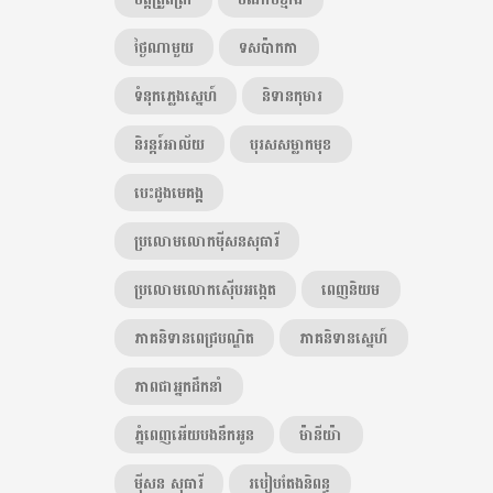
ថ្ងៃណាមួយ
ទសប៉ាកកា
ទំនុកភ្លេងស្នេហ៍
និទានកុមារ
និរន្តរ៍អាល័យ
បុរសសម្លាកមុខ
បេះដូងមេគង្គ
ប្រលោមលោកម៉ីសនសុធារី
ប្រលោមលោកស៊ើបអង្កេត
ពេញនិយម
ភាគនិទានពេជ្របណ្ឌិត
ភាគនិទានស្នេហ៍
ភាពជាអ្នកដឹកនាំ
ភ្នំពេញអើយបងនឹកអូន
ម៉ានីយ៉ា
ម៉ីសន សុធារី
របៀបតែងនិពន្ធ