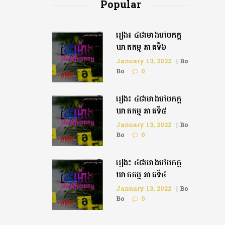
Popular
រឿង៖ ៤៨ម៉ោងបំបែកក្តី
ឃាតកម្ម ភាគទី៦
January 13, 2022
|
Bo
Bo
0
រឿង៖ ៤៨ម៉ោងបំបែកក្ដី
ឃាតកម្ម ភាគទី៥
January 13, 2022
|
Bo
Bo
0
រឿង៖ ៤៨ម៉ោងបំបែកក្តី
ឃាតកម្ម ភាគទី៤
January 13, 2022
|
Bo
Bo
0