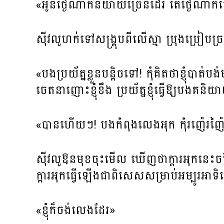
«អូនថ្ងៃណាក៏និយាយច្រើនដែរ តែថ្ងៃណាក៏
ស៊ីវលូហក់ទៅសង្គ្រុបពីលើស្មា ប្រុងប្រៀបច្
«បងប្រយ័ត្នខ្លួនបន្តិចទៅ! កុំគិតថាខ្ញុំបាត
ចេតនាញោះខ្ញុំខឹង ប្រយ័ត្នខ្ញុំធ្វើឱ្យបងគន
«បានហើយៗ! បងកំពុងលេងអុក កុំរញ៉េរញ៉ៃខ
ស៊ីវលូឱនមុខចុះមើល ឃើញថាក្តារអុកនេះចម្ល
ក្តារអុកធ្វើឡើងជាពិសេសសម្រាប់អម្បូរអាទិ
«ខ្ញុំក៏ចង់លេងដែរ»