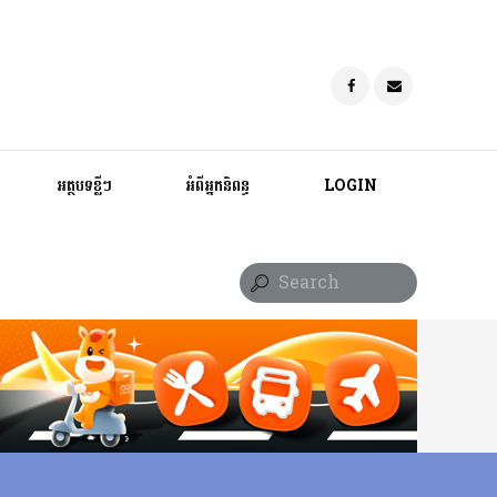
អត្ថបទខ្លីៗ
អំពីអ្នកនិពន្ធ
LOGIN