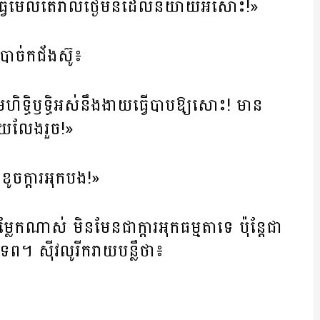
ធ្វើមើលតែរាល់ថ្ងៃមិនដែលនិយាយអីសោះ!»
របាច់កជ័ងស៊ូ៖
់បង់មហិទ្ធិឫទ្ធិអស់នឹងងាយធ្វើបាបឱ្យសោះ! មាន
ិយាយលែងរួច!»
ូចក្ដារអុកបង!»
ែកណាស់ មិនមែនជាក្តារអុកធម្មតាទេ ប៉ុន្តែជា
ទេព។ ស៊ីវលូរីករាយបន្លឺថា៖