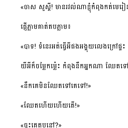
«ចាស សួស្តី! មានរវល់ណាខ្ញុំកំពុងកត់មេរៀន 
ផ្ញើភ្លាមគាត់តបភ្លាម៖
«បាទ! ទំនេរអត់ធ្វើអីផងអង្គុយលេងក្រៅផ្ទះ ក
យីអីក៏ចម្លែកម្ល៉េះ កំពុងនឹកអ្នកណា ឈែ
«នឹកគេមិនឈែតទៅគេទៅ!»
«ឈែតហើយហើយតើ!»
«ចុះគេតបនៅ?»