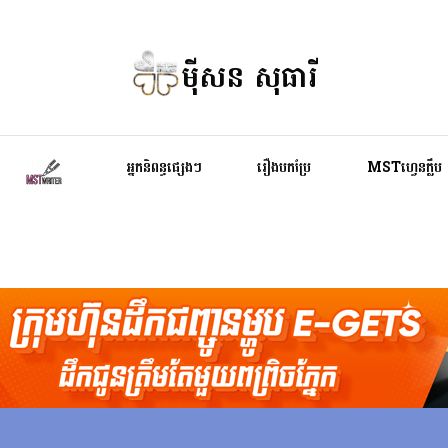
ម៉ីសន សុធារី
អ្នកនិពន្ធផ្សេងៗ
រឿងបកប្រែ
MSTហ្វេនក្លឹប