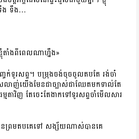
ទឹង ទឹង…
ខ្ញុំតាំងពីពេលណាហ្នឹង»
ចក់ទូរសព្ទ។ បម្រុងចង់ចុចចូលតបតែ រង់ចាំ
រលាញ់យើងមែនជាច្បាស់ជាឈែតមកទាល់តែ
ធម្មតាវិញ តែចេះតែងាកទៅទូរសព្ទចាំមើលសារ
វល់មិនព្រមតបគេទៅ សង្ស័យណាស់បានគេ