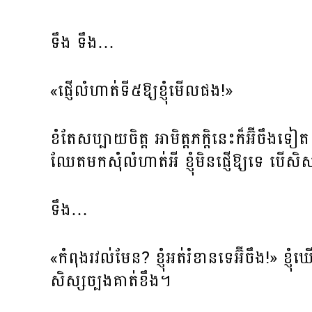
ទឹង ទឹង…
«ផ្ញើលំហាត់ទី៥ឱ្យខ្ញុំមើលផង!»
ខំតែសប្បាយចិត្ត អាមិត្តភក្តិនេះក៏អ៊ីចឹងទៀ
ឈែតមកសុំលំហាត់អី ខ្ញុំមិនផ្ញើឱ្យទេ បើសិស
ទឹង…
«កំពុងរវល់មែន? ខ្ញុំអត់រំខានទេអ៊ីចឹង!» ខ
សិស្សច្បងគាត់ខឹង។