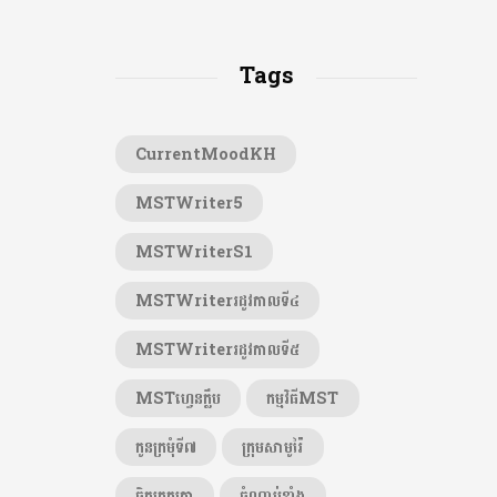
Tags
CurrentMoodKH
MSTWriter5
MSTWriterS1
MSTWriterរដូវកាលទី៤
MSTWriterរដូវកាលទី៥
MSTហ្វេនក្លឹប
កម្មវិធីMST
កូនក្រមុំទី៧
ក្រុមសាមូរ៉ៃ
ចិត្តត្រួតត្រា
ចំណាប់ខ្មាំង