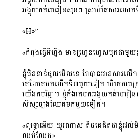
អង្គុយកត់មេរៀនសុខៗ ស្រាប់តែសារលោត
«H»”
«កំពុងធ្វើអីហ្នឹង មានហ្វេ្រនហ្វេសបុកជាមួយ
ខ្ញុំមិនទាន់ចូលមើលទេ តែបានអានសារលើកញ្
គេឈែតមកលើកទី៣មួយទៀត បើគេតាមស្
យើងតបវិញ។ ខ្ញុំក៏ងាកមកអង្គុយកត់មេរៀន
សិស្សច្បងឈែតមកមួយទៀត។
«ពុទ្ធោអើយ យូរណាស់ តិចគេគិតថាខ្ញុំរ
ឈប់ឈែត»