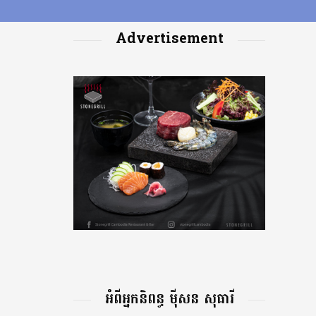
Advertisement
អំពីអ្នកនិពន្ធ ម៉ីសន សុធារី