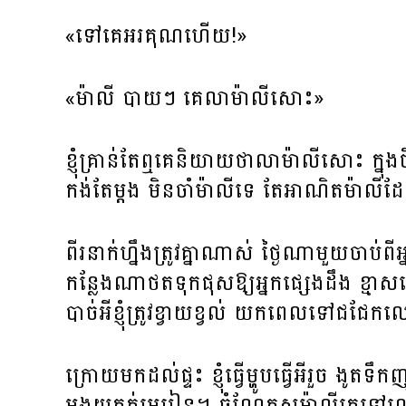
«ទៅគេអរគុណហើយ!»
«ម៉ាលី បាយៗ គេលាម៉ាលីសោះ»
ខ្ញុំគ្រាន់តែឮគេនិយាយថាលាម៉ាលីសោះ ក្នុ
កង់តែម្តង មិនចាំម៉ាលីទេ តែអាណិតម៉ាលីដែ
ពីរនាក់ហ្នឹងត្រូវគ្នាណាស់ ថ្ងៃណាមួយចាប់
កន្លែងណាថតទុកផុសឱ្យអ្នកផ្សេងដឹង ខ្មាសគ
បាច់អីខ្ញុំត្រូវខ្វាយខ្វល់ យកពេលទៅជជែ
ក្រោយមកដល់ផ្ទះ ខ្ញុំធ្វើម្ហូបធ្វើអីរួច ងូត
អង្គុយកត់មេរៀន។ ចំណែកសុម៉ាលីគេទៅលេងមិត