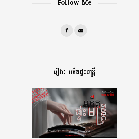
Follow Me
រឿង៖ អតីតផ្ទះមន្រ្តី