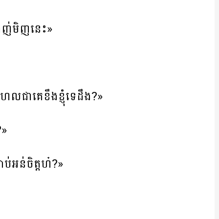
ញ់មិញនេះ»
ហែលជាគេខឹងខ្ញុំទេដឹង?»
?»
ប់អន់ចិត្តហ៎?»