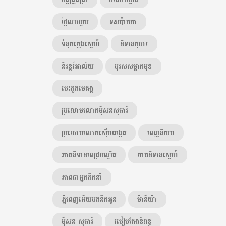
ថ្ងៃណាមួយ
ទសប៉ាកកា
ទំនុកភ្លេងស្នេហ៍
និទានកុមារ
និរន្តរ៍អាល័យ
បុរសសម្លាកមុខ
បេះដូងមេគង្គ
ប្រលោមលោកម៉ីសនសុធារី
ប្រលោមលោកស៊ើបអង្កេត
ពេញនិយម
ភាគនិទានពេជ្របណ្ឌិត
ភាគនិទានស្នេហ៍
ភាពជាអ្នកដឹកនាំ
ភ្នំពេញអើយបងនឹកអូន
ម៉ានីយ៉ា
ម៉ីសន សុធារី
របៀបតែងនិពន្ធ