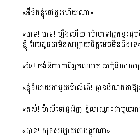
«អ៊ីចឹងខ្ញុំទៅផ្ទះហើយណា»
«បាទ! បាទ! ហ្នឹងហើយ មើលទៅអ្នកខ្លះដូ
ខ្ញុំ បែបដូចជាមិនសប្បាយចិត្តម៉េចមិនដឹងទេ
«នែ​!​ ចង់និយាយពីអ្នកណាគេ អាប៉ិនិយាយច្
«ខ្ញុំនិយាយជាមួយម៉ាលីតើ! គ្មានបំណងថា
«តស់! ម៉ាលីទៅផ្ទះវិញ ខ្ជិលឈ្លោះជាមួយអាប
«បាទ! សុខសប្បាយតាមផ្លូវណា»