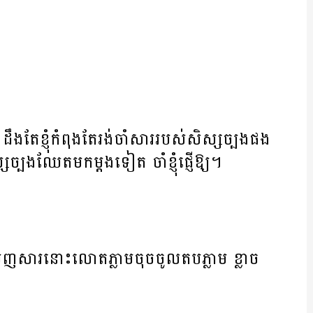
ត ដឹងតែខ្ញុំកំពុងតែរង់ចាំសាររបស់សិស្សច្បងផង
្សច្បងឈែតមកម្តងទៀត ចាំខ្ញុំផ្ញើឱ្យ។
្ញុំឃើញសារនោះលោតភ្លាមចុចចូលតបភ្លាម ខ្លាច