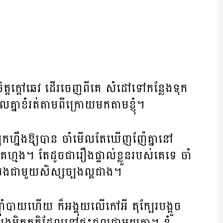
ងចិត្តក្តៅឆេវ ដើរចេញពីគេ សំដៅទៅកន្លែងទុក
លគ្នាខំរត់តាមពីក្រោយមកតាមខ្ញុំ។
ពីអ្នកហ្នឹងឱ្យបាន ចាំមើលតែឃើញញ៉ែគ្នានៅ
េហ្មង។ តែដូចជារឿងផ្ទាល់ខ្លួនរបស់គេទេ ចាំ
កលេងជាមួយសិស្សច្បងល្អជាង។
ទឹកញ៉ាំបាយហើយ ក៏អង្គុយលើកៅអី តុក្បែរបង្អួច
្តភក្តិដែលនៅផ្ទះជួលជាមួយគ្នា។ ខ្ញុំ