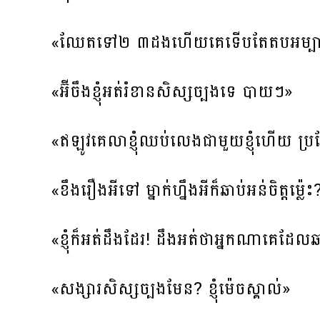
«ឈែតទៅ២ ៣ដងហើយគេទើបតែតបអម្បា
«អ៊ីចឹងខ្ញុំអត់រំខានសិស្សច្បងទេ បាយៗ»
«ឥឡូវគេលាខ្ញុំឈប់លេងជាមួយខ្ញុំហើយ ប្រ
«ខឹងរឿងអីទៅ ម្នាក់ហ្នឹងអីក៏ឆាប់អន់ចិត្តម៉្លេះ
«ខ្ញុំក៏អត់ដឹងដែរ! ដឹងអត់ថាអ្នកណាគេដែលឆា
«សង្សារសិស្សច្បងមែន? ខ្ញុំម៉េចស្គាល់»