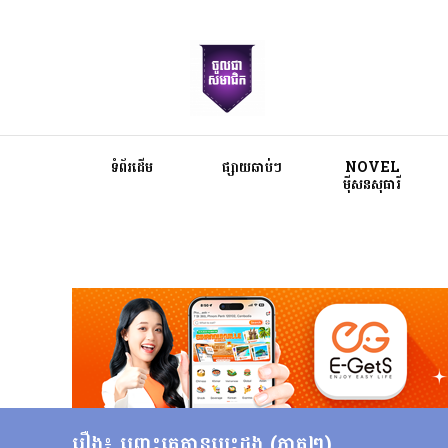
ទំព័រដើម
ផ្សាយឆាប់ៗ
NOVEL
ម៉ីសនសុធារី
រឿង៖ ព្រោះគេគ្មានបេះដូង (ភាគ២)