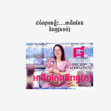
៨ចំណុចគន្លឹះ….អាជីពតែង
និពន្ធ(តចប់)