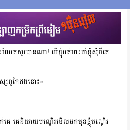
សួរបានណា! បើខ្ញុំអត់ចេះចាំខ្ញុំសុំពីគេ
សិស្សពូកែផងនោះ»
ម្លក់គេ គេនិយាយបណ្តើរមើលមកមុខខ្ញុំបណ្តើរ