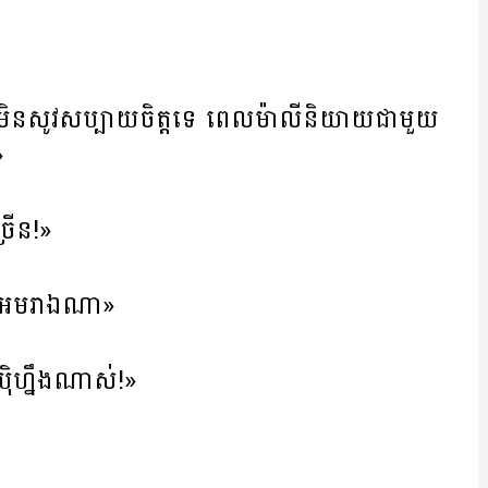
ចមិនសូវសប្បាយចិត្តទេ ពេលម៉ាលីនិយាយជាមួយ
»
រើន!»
ឱ្យអមរាឯណា»
៉ិហ្នឹងណាស់!»