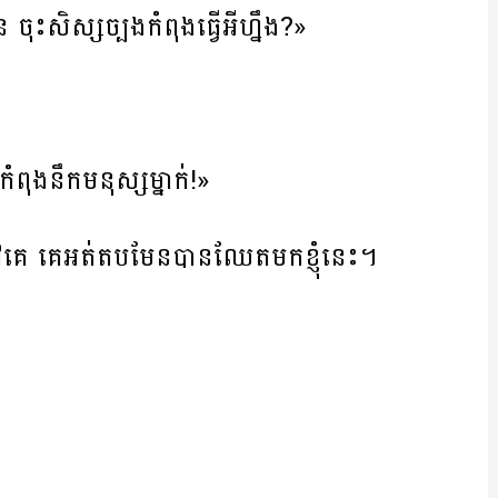
ចុះសិស្សច្បងកំពុងធ្វើអីហ្នឹង?»
ំពុងនឹកមនុស្សម្នាក់!»
តទៅគេ គេអត់តបមែនបានឈែតមកខ្ញុំនេះ។