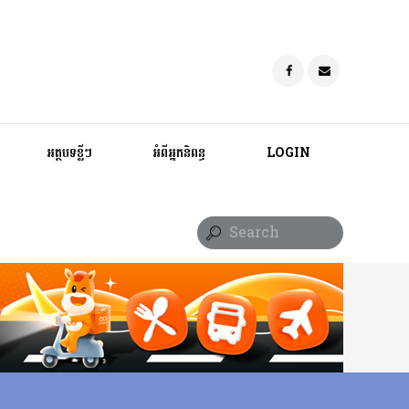
អត្ថបទខ្លីៗ
អំពីអ្នកនិពន្ធ
LOGIN