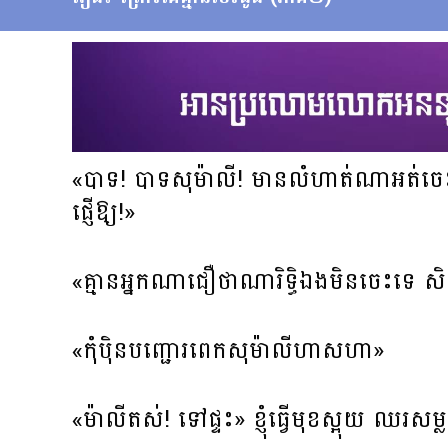
«បាទ! បាទសុម៉ាលី! មានលំហាត់ណាអត់ចេះឈែត
ផ្ញើឱ្យ!»
«គ្មានអ្នកណាជឿថាណារិទ្ធិឯងមិនចេះទេ 
«កុំប៉ិនបញ្ជោរពេកសុម៉ាលីហាសហា»
«ម៉ាលីតស់! ទៅផ្ទះ» ខ្ញុំធ្វើមុខស្អុយ ឈរស