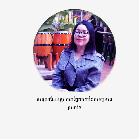
អរគុណដែលក្លាយជាផ្នែកមួយនៃសកម្មភាព
ប្រចាំថ្ងៃ