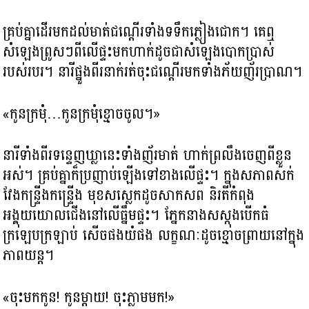
គ្រប់គ្នាដើរមកដល់មាត់ជណ្តើរទាំងទទឹកភ្លៀងជោក។ គេឮ
សំឡេងព្រូសៗពីលើផ្ទះមកហាក់ដូចជាសំឡេងបោកប្រាស់
របស់របរ។ នារីផ្នួងពីរនាក់រត់ចុះជណ្តើរមកទាំងភ័យញ័រប្រាណ។
«កូនក្រមុំ…កូនក្រមុំខ្មោចចូល។»
នារីទាំងពីរទន្ទេញឃ្លានេះទាំងញ័រមាត់ ហាក់ព្រលឹងចេញពីខ្លួន
អស់។ គ្រប់គ្នាក៏ប្រញាប់ឡើងទៅខាងលើផ្ទះ។ ក្នុងសភាពសក់
វែងកន្ទ្រីងកន្ទ្រើង មុខសស្លេកដូចសាកសព និរតីកំពុង
អង្គុយយោលជើងនៅលើធ្នឹមផ្ទះ។ ភ្នែកនាងសស្កុងបើកធំ
ក្រឡេបក្រឡាប់ សើចផងយំផង លក្ខណៈដូចខ្មោចព្រាយនៅក្នុង
ភាពយន្ត។
«ចុះមកកូន! កូនម្ដាយ! ចុះភ្លាមមក!»