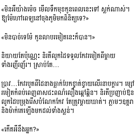
«មិនអីយ៉ាងម៉េច មើលទឹកមុខកូនពេលនេះទៅ ស្លក់ណាស់។
ឱ្យម៉ែហៅពេទ្យនៅចុងភូមិមកពិនិត្យទេ?»
«មិនបាច់ទេម៉ែ កូនលាបរមៀតនេះក៏បាន។»
និយាយតែប៉ុណ្ណេះ និរតីលូកដៃទទួលកែវរមៀតពីម្តាយ
ទាំងរញីរញ័រ។ ស្រាប់តែ…
ប្រាវ…កែវរបូតពីដៃនាងធ្លាក់បែកខ្ចាត់ខ្ចាយលើរនាបក្តារ។ ម្សៅ
រមៀតកំពប់ពេញពាសជះពណ៌លឿងឆ្អៅឆ្អិន។ និរតីប្រញាប់ឱន
លូកដៃបម្រុងរើសបំណែកកែវ តែត្រូវម្ដាយឃាត់។ ភ្លាមៗឧត្តរា
និងម៉ាក់គេឡើងមកដល់ទាំងស្លន់។
«កើតអីនឹងអ្នក?»