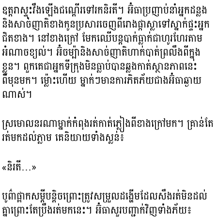
ឧត្តរាស្ទុះវឹងឡើងជណ្តើរទៅរកនិរតី។ អ៊ំធាប្រញាប់នាំអ្នកដន្លង
និងសាច់ញាតិខាងកូនប្រសារចេញពីរោងផ្កាស្លាទៅស្នាក់ផ្ទះអ្នក
ជិតខាង។ នៅខាងក្រៅ មែកឈើបន្តបាក់ធ្លាក់ជាហូរហែរតាម
អំណាចខ្យល់។ អ៊ំចម្ប៉ានិងសាច់ញាតិហាក់បាត់ព្រលឹងពីក្នុង
ខ្លួន។ ពួកគេជាអ្នកទីក្រុងមិនធ្លាប់បានឆ្លងកាត់ស្ថានភាពនេះ
ពីមុនមក។ ម្ល៉ោះហើយ ម្នាក់ៗមានការភិតភ័យជាងអ៊ំធាឆ្ងាយ
ណាស់។
ស្រមោលនរណាម្នាក់កំពុងរត់កាត់ភ្លៀងពីខាងក្រៅមក។ គ្រាន់តែ
រត់មកដល់ភ្លាម គេនិយាយទាំងស្លន់៖
«និរតី…»
បូព៌ាផ្អាកសម្តីបន្តិចព្រោះត្រូវសម្រួលដង្ហើមដែលសឹងរត់មិនដល់
គ្នាព្រោះតែប្រឹងរត់មកនេះ។ អ៊ំធាសួរបញ្ជាក់វិញទាំងភ័យ៖