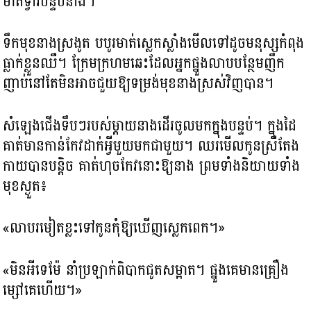
មាត់ទ្វារបន្ទប់នាង។
ទឹកមុខនាងស្រងូត បបូរមាត់ស្លេកស្លាំងមើលទៅដូចមនុស្សកំពុង
ធ្លាក់ខ្លួនឈឺ។ ក្រែមក្រហមឆេះដែលអ្នកផ្នួងលាបបន្ថែមញឹក
ញាប់នៅតែមិនអាចជួយឱ្យទម្រង់មុខនាងស្រស់វិញបាន។
សំឡេងជើងទឹបៗរបស់ម្តាយនាងដើរចូលមកក្នុងបន្ទប់។ ក្នុងដៃ
គាត់មានកាន់កែវដាក់អ្វីមួយមកជាមួយ។ ឈរមើលកូនស្រីតែង
កាយបានបន្តិច គាត់ហុចកែវនោះឱ្យនាង ព្រមទាំងនិយាយទាំង
មុខស្ងួត៖
«លាបរមៀតខ្លះទៅកូនកុំឱ្យឃើញស្លេកពេក។»
«មិនអីទេម៉ែ នាំប្រឡាក់ពិបាកជូតសម្អាត។ ផ្នួងគេមានគ្រឿង
ម្សៅគេហើយ។»