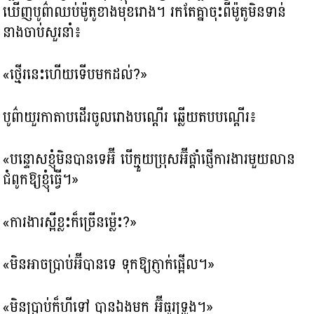
ឃើញបូព៌ាឈប់ម៉ូតូខាងមុខរោង។ រកតែគ្នាចុះពីម៉ូតូមិនទាន់
នាងចាប់សួរនាំ៖
«ថ្មើរនេះហើយទើបមកដល់?»
បូព៌ាយួរកាតាបដើរចូលរោងបណ្ដើរ ឆ្លើយតបបណ្ដើរ៖
«បន្ទោសខ្ញុំមិនបានទេអ៊ី បើក្មួយប្រុសអ៊ីផ្ដាំផ្ញើការងារមួយលាន
ជំពូកឱ្យខ្ញុំធ្វើ។»
«ការងារស្អីខ្លះក៏ច្រើនម៉្លេះ?»
«មិនអាចប្រាប់អ៊ីបានទេ ទុកឱ្យភ្ញាក់ផ្អើល។»
«មិនប្រាប់ក៏ហីទៅ បានឯងមក អ៊ីធូរទ្រូង។»