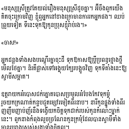
«មនុស្សស្រីត្រូវតែយល់រឿងមនុស្សស្រីដូចគ្នា។ អ៊ីចឹងពួកយើង
គិតចុះក្រោមវិញ ខ្ញុំឮអ្នកនៅខាងក្រោមានការរកអ្នកផង។ ឈប់
ព្រួយទៀត ទីនេះទុកឱ្យកូនប្រុសខ្ញុំរ៉ាប់រង។»
«ចាស!»
អ្នកដន្លងទាំងសងបណ្ដើរគ្នាចុះដី ទុកឱកាសឱ្យប្ដីប្រពន្ធថ្មោងថ្មី
មើលថែគ្នា។ និរតីផ្លាស់ទៅអង្គុយក្បែរបង្អួចវិញ ទុកទីតាំងនេះឱ្យ
ស្វាមីសម្អាត។
ឧត្ដរាយកអំបោសជក់ត្នោតបោសប្រមូលអំបែងកែវទុកម្ដុំ
រួចយកក្រណាត់កន្ទបជូតម្សៅរមៀតពីរនាប។ នារីកូនផ្នួងទាំងពីរ
ញញឹមញាប់ញ័រនឹងទង្វើយកចិត្តទុកដាក់របស់កូនកំលោះម្នាក់
នេះ។ ពួកនាងកំពុងលួចច្រណែនកូនក្រមុំដែលបានស្វាមីទាំង
មានរូបរាងស្រស់សង្ហាទាំងចិត្តល្អ។