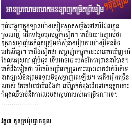
បូព៌ាអង្គុយក្នុងឡានយ៉ាងស្ងៀមស្ងាត់សម្លឹងទៅនារីដែលខ្លួន
ស្រលាញ់ ដើរទៅចួបបុរសម្នាក់ទៀត។ គេដឹងយ៉ាងច្បាស់ថា
ឧត្តរាសម្លាញ់គេកំពុងត្រៀមចាំសុំនាងរៀបការយ៉ាងរ៉ូមែនទិច
នៅលើឆ្នេរ។ គេដឹងទៀតថា សម្លាញ់គេម្នាក់នេះបានរកឃើញនារី
ដែលគេស្រលាញ់បំផុត ទើបអាចបោះបង់ចរិតជាព្រាននារីបាន។
គេក៏ដឹងទៀតថា បើគេមិនប្រើពាក្យទ្រគោះបោះបោកដាក់និរតីទេ
នាងច្បាស់មិនព្រមទទួលមិត្តសម្លាញ់គេឡើយ។ គេដឹងរឿងច្រើន
ណាស់ តែគេបែរជាមិនដឹងថា នារីម្នាក់កំពុងដើរទៅរកឧត្តរានោះ
កំពុងឈឺចាប់នឹងការលះបង់ស្នេហារបស់គេកម្រិតណាទេ។
………………
វគ្គ៣ កូនក្រមុំខ្មោចចូល