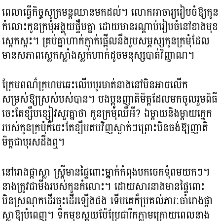
ពេលាធ្វើកិច្ចសូត្រមន្តឈានមកដល់។ លោកអាចារ្យរៀបចំឱ្យកូន
កំលោះកូនក្រមុំអង្គុយផ្ទឹមគ្នា ដោយមានរណ្តាប់រៀបចំនៅខាងមុខ
ស្កេកស្កះ។ គ្រប់គ្នាហាក់ភ្ញាក់ផ្អើលនឹងរូបសម្ភស្សកូនក្រមុំដែល
មានសភាពស្លេកស្លាំងស្លក់ហាក់ដូចមនុស្សបាត់វិញ្ញាណ។
ក្រែមពណ៌ក្រហមឆេះលើបបូរមាត់នាងនៅមិនអាចលើក
សម្រស់ឱ្យស្រស់បស់បាន។ បងប្អូនញាតិមិត្តដែលមកចូលរួមពិធី
ចេះតែខ្សឹបខ្សៀវសួរគ្នាថា កូនក្រមុំឈឺអី? ឯម្តាយនិងម្តាយក្មេក
របស់កូនក្រមុំក៏ចេះតែខ្សឹបតបវិញស្ងាត់ៗព្រោះមិនចង់ឱ្យញាតិ
មិត្តជាបុរសដឹងឮ។
នៅរោងផ្កាស្លា ស្ដ្រីមានផ្ទៃពោះម្នាក់កំពុងបកចេកទុំពមយកៗ។
នាងត្រូវជាមីងរបស់កូនកំលោះ។ ដោយសារនាងមានផ្ទៃពោះ
មិនស្រណុកដើរចុះដើរឡើងផង ទើបគេក៏ប្រគល់ភារៈចាំរោងផ្កា
ស្លាឱ្យបំពេញ។ ទឹកមុខស្អុយប៉ែប្រែជារីកភ្លាមក្រោយពេលនាង