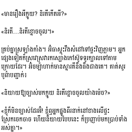
«មានរឿងអីក្មួយ? និរតីកើតអី?»
«និរតី…និរតីខ្មោចចូល។»
គ្រប់គ្នាស្រឡាំងកាំង។ អ៊ំធាស្ទុះវឹងសំដៅទៅផ្ទះវិញភ្លាម។ អ្នក
ផ្សេងទៀតក៏ស្រវេស្រវារកស្បោងកៅស៊ូទទូរក្បាលទៅតាម
ក្រោយដែរ។ អ៊ំចម្ប៉ាហាក់មានស្មារតីនឹងធឹងជាងគេ។ គាត់សួរ
បូព៌ាបញ្ជាក់៖
«និយាយឱ្យច្បាស់មកក្មួយ និរតីខ្មោចចូលយ៉ាងម៉េច?»
«ខ្ញុំក៏មិនច្បាស់ដែរអ៊ំ! ខ្ញុំឮអ្នកផ្នួងពីរនាក់នៅខាងលើផ្ទះ
ស្រែកចេកចាច ហើយនិយាយបែបនេះ ក៏ប្រញាប់មកប្រាប់ទាំង
អស់គ្នា។»