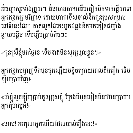
អ៊ំចម៉្បាសួរទាំងព្រួយ។ អ៊ំធាមានអាការអឹមអៀនមិនទាន់ឆ្លើយទៅ
អ្នកដន្លងភ្លាមវិញទេ ដោយហាក់ទើសទាល់នឹងកូនប្រសាប្រុស
នៅទីនេះដែរ។ គាត់លូកដៃកេះអ្នកដន្លងខិតមកកៀនជញ្ជាំង
ឆ្ងាយបន្តិច ទើបខ្សឹបប្រាប់តិចៗ៖
«កូនស្រីខ្ញុំមកថ្ងៃខែ ទើបនាងមិនសូវស្រួលខ្លួន។»
អ្នកដន្លងបង្ហាញទឹកមុខធូរស្បើយបន្តិចក្រោយពេលដឹងរឿង ទើប
ខ្សឹបប្រាប់វិញ៖
«ចាំខ្ញុំលួចខ្សឹបប្រាប់កូនប្រុសខ្ញុំ ក្រែងមីអូនអៀនមិនហ៊ានប្រាប់។
អ្នកកុំបារម្ភអី!»
«ចាស! អរគុណអ្នកហើយដែលយល់រឿងនេះ!»