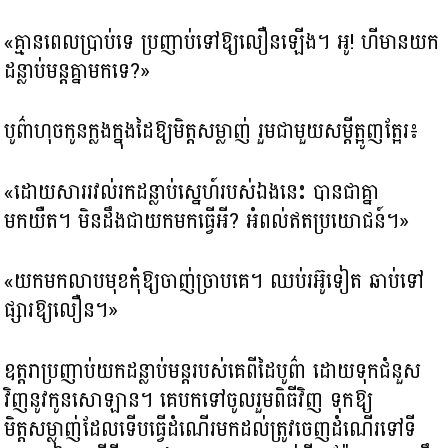
«គ្មានពេលប្រាប់ទេ ប្រញាប់ទៅឱ្យលឿនឡើង។ អូ! ហីមានយក
ដន្លាប់មន្តគ្នាមកទេ?»
បូព៌ាហុចកូនក្លងក្នុងដៃឱ្យមិត្តសម្លាញ់ រួមជាមួយសម្ដីត្អូញត្អែរ៖
«ដោយសាររវល់រកដន្លាប់ស្នេហ៍របស់ឯងនេះ បានជាគ្នា
មកយឺត។ មិនដឹងជាយកមកធ្វើអី? អំពល់ឥតប្រយោជន៍។»
«យកមកលាបមុខកុំឱ្យចាញ់ច្រាបគេ។ ឈប់រអ៊ូទៀត ឆាប់ទៅ
ផ្សារឱ្យលឿន។»
ឧត្ដរាប្រញាប់យកដន្លាប់មន្តរបស់គេពីដៃបូព៌ា ដោយទុកជំនួស
វិញនូវកូនសោឡាន។ គេបកទៅចូលរួមពិធីវិញ ទុកឱ្យ
មិត្តសម្លាញ់ដែលទើបធ្វើដំណើរមកដល់ត្រូវចេញដំណើរទៅទី