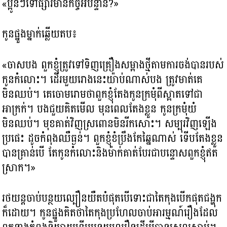
«ប្អូនៗទៅផ្សារមានកិច្ចអីបន្ទាន់?»
កូនផ្នួងម្នាក់ឆ្លើយតប៖
«ចាសបង ពួកខ្ញុំត្រូវទៅទិញគ្រឿងសម្អាងថ្មីតាមការចង់បានរបស់
កូនកំលោះ។ ដើរមួយរោងនេះយ៉ាប់ណាស់បង ត្រូវមាត់គេ
មិនឈប់។ គេចោមរោមថាពួកខ្ញុំតែងកូនក្រមុំពីស្អាតទៅជា
អាក្រក់។ បងជួយគិតមើល មុនពេលតែងខ្លួន កូនក្រមុំយំ
មិនឈប់។ មុខគាត់វិញស្រពោនមិនរីកសោះ។ សម្បុរវិញឡើង
ប្រផេះ ដូចកំពុងឈឺធ្ងន់។ ពួកខ្ញុំខំប្រឹងកែឆ្នៃណាស់ ទើបតែងខ្លួន
បានគ្រាន់បើ តែកូនកំលោះនិងម៉ាក់គាត់បែរជាបន្ទោសពួកខ្ញុំឥត
ស្រាក។»
រថយន្តចាប់បន្ថយល្បឿនយឺតបំផុតបើទោះជាតៃកុងបើកផុតជង្ហុក
ក៏ដោយ។ កូនផ្នួងគិតថាតៃកុងប្រហែលចាប់អារម្មណ៍រឿងដែល