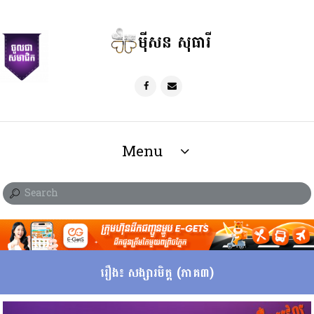
ម៉ីសន សុធារី
Menu
រឿង៖ សង្សារមិត្ត (ភាគ៣)