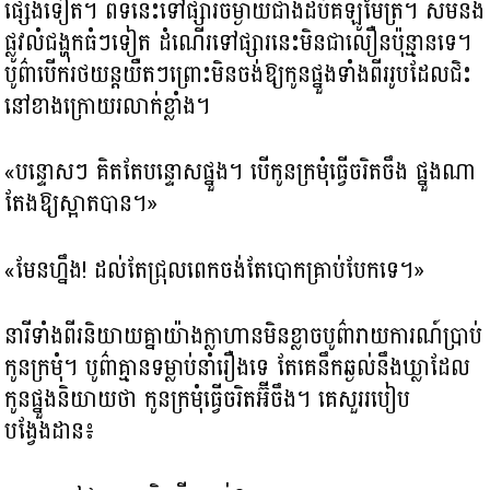
ផ្សេងទៀត។ ពីទីនេះទៅផ្សារចម្ងាយជាងដប់គីឡូម៉ែត្រ។ សមនឹង
ផ្លូវលំជង្ហុកធំៗទៀត ដំណើរទៅផ្សារនេះមិនជាលឿនប៉ុន្មានទេ។
បូព៌ាបើករថយន្តយឺតៗព្រោះមិនចង់ឱ្យកូនផ្នួងទាំងពីររូបដែលជិះ
នៅខាងក្រោយរលាក់ខ្លាំង។
«បន្ទោសៗ គិតតែបន្ទោសផ្នួង។ បើកូនក្រមុំធ្វើចរិតចឹង ផ្នួងណា
តែងឱ្យស្អាតបាន។»
«មែនហ្នឹង! ដល់តែជ្រុលពេកចង់តែបោកគ្រាប់បែកទេ។»
នារីទាំងពីរនិយាយគ្នាយ៉ាងក្លាហានមិនខ្លាចបូព៌ារាយការណ៍ប្រាប់
កូនក្រមុំ។ បូព៌ាគ្មានទម្លាប់នាំរឿងទេ តែគេនឹកឆ្ងល់នឹងឃ្លាដែល
កូនផ្នួងនិយាយថា កូនក្រមុំធ្វើចរិតអ៊ីចឹង។ គេសួររបៀប
បង្វែងដាន៖