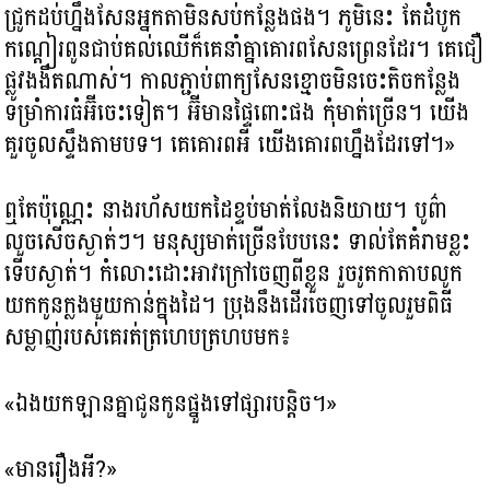
ជ្រូកដប់ហ្នឹងសែនអ្នកតាមិនសប់កន្លែងផង។ ភូមិនេះ តែដំបូក
កណ្ដៀរពូនជាប់គល់ឈើក៏គេនាំគ្នាគោរពសែនព្រេនដែរ។ គេជឿ
ផ្លូវងងឹតណាស់។ កាលភ្ជាប់ពាក្យសែនខ្មោចមិនចេះតិចកន្លែង
ទម្រាំការធំអ៊ីចេះទៀត។ អ៊ីមានផ្ទៃពោះផង កុំមាត់ច្រើន។ យើង
គួរចូលស្ទឹងតាមបទ។ គេគោរពអី យើងគោរពហ្នឹងដែរទៅ។»
ឮតែប៉ុណ្ណេះ នាងរហ័សយកដៃខ្ទប់មាត់លែងនិយាយ។ បូព៌ា
លួចសើចស្ងាត់ៗ។ មនុស្សមាត់ច្រើនបែបនេះ ទាល់តែគំរាមខ្លះ
ទើបស្ងាត់។ កំលោះដោះអាវក្រៅចេញពីខ្លួន រួចរូតកាតាបលូក
យកកូនក្លងមួយកាន់ក្នុងដៃ។ ប្រុងនឹងដើរចេញទៅចូលរួមពិធី
សម្លាញ់របស់គេរត់ត្រហេបត្រហបមក៖
«ឯងយកឡានគ្នាជូនកូនផ្នួងទៅផ្សារបន្តិច។»
«មានរឿងអី?»