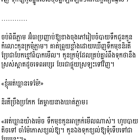
…………
ចប់ពិធីភ្លាម អ៊ំធាប្រញាប់ឱ្យខាងចុងភៅរៀបចំបាយទឹកជូនកូន
កំលោះកូនក្រមុំភ្លាម។ គាត់ព្រួយខ្លាំងដោយឃើញទឹកមុខនិរតី
ប្រែជាបែកខ្មៅពិបាកមើល។ កូនក្រមុំដែលគ្រប់គ្នារំពឹងទុកថានឹង
ស្រស់ស្អាតដូចទេពអប្សរ បែរជាផ្ទុយស្រឡះទៅវិញ។
«ខ្ញុំអត់ឃ្លានទេម៉ែ!»
និរតីប្រឹងប្រកែក តែម្ដាយនាងឃាត់ភ្លាម៖
«អត់ឃ្លានយ៉ាងម៉េច ទឹកមុខកូនអាក្រក់មើលណាស់។ ហូបបាយ
តិចទៅ ចាំម៉ែកោសខ្យល់ឱ្យ។ កូនឯងទុកខ្យល់ឱ្យទុំទើបទៅជា
បែបនេះ។»