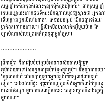
សម្លាញ់គេគឺជាកូនកំលោះកូនក្រមុំកំពុងរៀបការ។ ពាក្យសម្លាញ់
គេមួយឃ្លានេះហាក់ដូចទឹកជះចំកណ្ដាលមុខឱ្យស្វាងថា អ្នកណា
ទើបត្រូវជាអ្នកមើលថែនាង។ គេឱនមុខជ្រប់ ដើរចេញទៅឈរ
ម្នាក់ឯងនៅរានហាល។ ថ្វីបើគេមិនមានមាត់កអ្វីមួយម៉ាត់ តែ
ច្បាស់ណាស់បេះដូងគេកំពុងទួញថ្ងូរជំនួស។
…………………
ព្រឹកឡើង អ៊ំធារៀបចំបង្អែមចំអាបរាប់សិបថាសឱ្យអ្នក
ភូមិផងយកទៅសែនអ្នកតាគ្រប់កន្លែងក្នុងភូមិ។ អ៊ំចម្ប៉ាតាមឈរ
ក្បែរគាត់ជាប់ ដោយបារម្ភខ្លាចអ្នកដន្លងកើតខ្យល់ដួលសន្លប់
ទៀត។ នៅខាងលើផ្ទះ ឧត្តរាបំពេញតួនាទីជាអ្នកមើលថែប្រពន្ធ
បានយ៉ាងល្អ។ មួយយប់ទល់ភ្លឺមកនេះ គេគ្មានឃ្លាតពីនាងសូម្បី
មួយពេល។