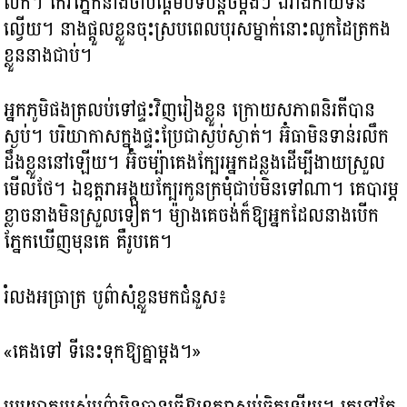
លក់។ កែវភ្នែកនាងចាប់ផ្តើមបិទបន្តិចម្តងៗ ឯរាងកាយទន់
ល្វើយ។ នាងផ្ដួលខ្លួនចុះស្របពេលបុរសម្នាក់នោះលូកដៃត្រកង
ខ្លួននាងជាប់។
អ្នកភូមិផងត្រលប់ទៅផ្ទះវិញរៀងខ្លួន ក្រោយសភាពនិរតីបាន
ស្ងប់។ បរិយាកាសក្នុងផ្ទះប្រែជាស្ងប់ស្ងាត់។ អ៊ំធាមិនទាន់រលឹក
ដឹងខ្លួននៅឡើយ។ អ៊ំចម្ប៉ាគេងក្បែរអ្នកដន្លងដើម្បីងាយស្រួល
មើលថែ។ ឯឧត្តរាអង្គុយក្បែរកូនក្រមុំជាប់មិនទៅណា។ គេបារម្ភ
ខ្លាចនាងមិនស្រួលទៀត។ ម៉្យាងគេចង់ក៏ឱ្យអ្នកដែលនាងបើក
ភ្នែកឃើញមុនគេ គឺរូបគេ។
រំលងអធ្រាត្រ បូព៌ាសុំខ្លួនមកជំនួស៖
«គេងទៅ ទីនេះទុកឱ្យគ្នាម្តង។»
ប្រយោគរបស់បូព៌ាមិនបានធ្វើឱ្យឧត្តរាស្ងប់ចិត្តឡើយ។ គេនៅតែ