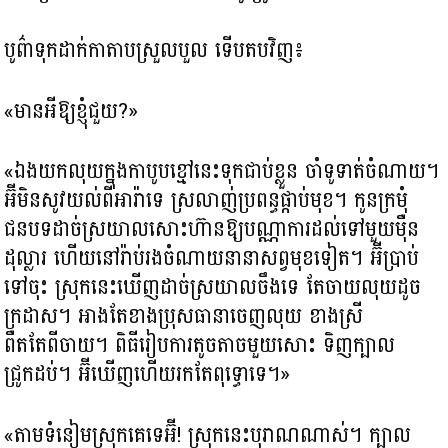
បូព៌ាទុកដាក់កាតាបស្រួលបួល ទើបតបវិញ៖
«មានអីឱ្យខ្ញុំជួយ?»
«ឯងយកលុយក្នុងកាបូបខ្មៅនេះទុកជាប់ខ្លួន ចាំទូទាត់ចំណាយ។
អ៊ីមិនសូវយល់ពីអារ៉ាទេ ស្រលាញ់ប្រពន្ធផ្កាប់មុខ។ កូនក្រមុំ
ជនបទដាច់ស្រយាលសោះហ៊ានឱ្យបណ្ណាការដល់ទៅមួយម៉ឺន
ដុល្លារ ហើយនៅរ៉ាប់រងចំណាយនានាសព្វមុខទៀត។ អ៊ីប្រាប់
ទៅចុះ ស្រុកនេះឃើញដាច់ស្រយាលចឹងទេ តែចាយលុយដូច
ក្រដាស។ អាងតែខាងប្រុសធានាចេញលុយ ខាងស្រី
ពឺតតែពីចាយ។ ពិធីរៀបការតូចតាចមួយសោះ ទិញក្បាល
ជ្រូកដប់។ អ៊ីឃើញហើយរកតែពុទ្ធោទេ។»
«តាមទំនៀមស្រុកគេទេអ៊ី! ស្រុកនេះបុរាណណាស់។ ក្បាល