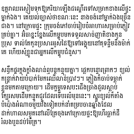
ឧត្តរាឈរស្ងៀមទុកឱ្យភរិយាឡើងជណ្ដើរទៅសម្រាកខាងលើផ្ទះ
ម្នាក់ឯង។ គេយល់ច្បាស់ថាខណៈនេះ នាងចង់នៅម្នាក់ឯងច្រើន
ជាង។ នៅក្រោមផ្ទះ ក្រុមចង់ភៅចាប់រៀបចំអាហារសម្រាប់ភ្ញៀវ
គ្រប់គ្នា។ អ៊ំធាខ្នះខ្នែងលើកម្ហូបមកទទួលសាច់ញាតិខាងកូន
ប្រុស ទាល់តែកូនប្រសារអូសដៃឱ្យទៅអង្គុយនៅតុទន្ទឹមនឹងម៉ាក់
គេ ហើយសុំខ្លួនជាអ្នកលើកម្ហូបជំនួស។
សន្ធឹកផ្គរក្តុងក្តាំងលាន់ឮបន្តកន្ទុយគ្នា។ ផ្លេកបន្ទោរព្រាកៗ ខ្យល់
កន្ត្រាក់វាយបំបាក់មែកឈើលាន់ប្រាវៗ។ ភ្លៀងក៏ចាប់ទម្លាក់
ខ្លួនមកតាមក្រោយ។ ដើមក្ទម្ពទេសបះជើងច្រាងដួលស្លាប់
ក្បែរសមដើមកន្ទួតជូរដែលទើបរលំមុននេះ។ ស្នូរខ្យល់ក៏តាំង
បំប៉ោងអំណាចមួយវឹងទៀតបក់នាំគម្របចានឆ្នាំងដែល
ដាក់ហាលសម្ងួតនៅលើគ្រែចុងភៅក្រោយផ្ទះឱ្យហើរធ្លាក់ដី
រំលងបួនដប់ម៉ែត្រ។