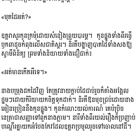
«មុតដៃអត់?»
ឧត្តរាសួរកូនក្រមុំដោយសំនៀងព្រួយបារម្ភ។ កូនផ្នួងទាំងពីរធ្វើ
ឫកពាដូចកំពុងលើសជាតិស្ករ។ និរតីបង្ហាញបាតដៃទាំងសងឱ្យ
ស្វាមីពិនិត្យ ព្រមទាំងនិយាយទាំងជឿជាក់៖
«អត់មានកើតអីទេ។»
នាងបម្រុងដកដៃវិញ តែត្រូវនាយក្តាប់ដៃជាប់រួចក៏តាំងអង្អែល
ថ្នមៗដោយកិរិយាយកចិត្តទុកដាក់។ និរតីឱនមុខជ្រប់ដោយនាង
អៀនប្រៀននឹងកូនផ្នួង។ កូនកំលោះយល់ការណ៍ គេប៉ប្រិច
នេត្រាជាសញ្ញាទៅពួកនាងភ្លាម។ នារីទាំងពីរយល់រឿងក៏ប្រញាប់
បណ្ដើរគ្នាយកអំបែងកែវដែលឧត្តរាប្រមូលរួចទៅចោលនៅដី។