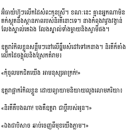
អ៊ំធាយំហ៊ូៗលើកដៃសំពះកូនស្រី។ ខណៈនេះ គ្មានអ្នកណាមិន
តក់ស្លុតនឹងស្ថានភាពរបស់និរតីនោះទេ។ នាងកំពុងវវ្វេងវង្វាន់
លែងស្គាល់គេឯង លែងស្គាល់ទាំងម្ដាយនិងស្វាមីផង។
ឧត្ដរារំកិលខ្លួនសន្លឹមៗនៅលើធ្នឹមសំដៅទៅរកនាង។ និរតីក៏តាំង
លើកដៃចង្អុលនិងស្រែកគំរាម៖
«កុំចូលមកជិតយើង អាមនុស្សអាក្រក់!»
ឧត្តរាផ្អាករំកិលខ្លួន ដោយព្យាយាមនិយាយលួងលោមភរិយា៖
«និរតីគឺបងណា! បងគឺឧត្តរា ជាប្តីរបស់អូន។»
«ឯងជាបិសាច ឆាប់ចេញពីមុខយើងភ្លាម។»