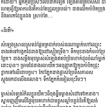
ក៏ដោយ។ អ្នកភូមិប្រុសៗពីរបីនាក់ទៀត ឡើងតាមគ្រប់សសរ ជា
ហេតុធ្វើឱ្យអាការនិរតីកាន់តែជ្រួលច្របល់។ នាងលើកកាំបិតប្រុង
នឹងអារកដៃខ្លួនឯង ស្រាប់តែ…
«និរតី!»
សំឡេងស្រាលស្រទន់ផ្អែមត្រជាក់របស់នរណាម្នាក់ហៅឈ្មោះ
នាងរត់ទៅបង្កកដៃនាងឱ្យនៅស្ងៀមទ្រឹង។ ទឹកមុខនាងក៏ចាប់ប្រែ
ប្លែក។ នាងសម្លឹងមុខម្ចាស់សំឡេងឥតប៉ប្រិចហាក់ដូចចំណាំម្នាក់
នោះបាន។ ម្រាមដៃនាងរលាយឺតៗអនុញ្ញាតឱ្យកូនកាំបិតជ្រុះ
ខ្ពាកទៅលើរនាបក្ដារ។ កែវភ្នែកនាងផ្លាស់ប្រែពីសភាពស
ស្កុងមកជារលីងរលោង។ ទឹកភ្នែកក៏រមៀលចុះរឹមៗ។
ម្ចាស់សំឡេងរំកិលខ្លួនយឺតៗពីចុងធ្នឹមម្ខាងសំដៅទៅរកនាង។
ស្នាមញញឹមលើផ្ទៃមុខគេហាក់ជាមន្តសណ្ដំបន្ទន់និរតីឱ្យលង់