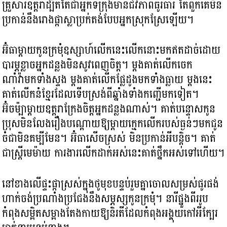
គ្រួសារឧត្តរាដ្បិតតែជាអ្នកទីក្រុងមានជីវភាពធូរធារ តែពួកគេមិន
ប្រកាន់នឹងរោងផ្កាស្លាប្រក់តង់បែបអ្នកស្រុកស្រែឡើយ។
អ៊ំធាម្ដាយកូនក្រមុំឧស្សាហ៍លើកនេះលើកនោះមកឥតដាច់ដោយ
បារម្ភខ្លាចអ្នកដន្លងមិនសូវពេញចិត្ត។ ម្តងគាត់លើកចេក
ណាំវ៉ាមកទាំងស្ទង ម្តងគាត់លើកផ្លែដូងមកទាំងធ្លាយ ម្តងនេះ
គាត់លើកនំខ្មែរដែលទើបស្រង់ពីឆ្នាំងទាំងកញ្ជើមកទៀត។
អ៊ំចម៉្បាម្តាយឧត្ដរាក្រែងចិត្តអ្នកដន្លងណាស់។ គាត់បន្ទោសកូន
ប្រុសមិនលែងរឿងបណ្ដោយឱ្យម្ដាយក្មេកលើករបស់ធ្ងន់ៗមកជូន
ចំជាមិនគម្បីមែន។ អ៊ំធាសើចស្រស់ មិនប្រកាន់អីបន្តិច។ គាត់
ជាស្ត្រីមេម៉ាយ ការងារលើកដាក់អស់នេះគាត់ថ្នឹកអស់ទៅហើយ។
នៅខាងលើផ្ទះផ្កាស្រស់ក្នុងថូមុខបន្ទប់រួមគ្នាចោលសម្រស់ផូរផង់
ហាក់ចង់ប្រណាំងប្រជែងនឹងសម្ភស្សកូនក្រមុំ។ នារីផ្នួងពីររូប
កំពុងសម្អិតសម្អាងតែងកាយឱ្យនិរតីដែលកំពុងអង្គុយកៅអីក្បែរ