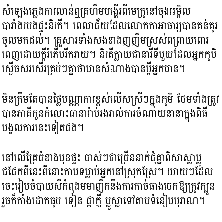
សំឡេងភ្លេងការលាន់ឮគ្រហឹមបង្ហើរពីមេក្រូនៅចុងអម្ពិល
បារាំងរបងផ្ទះនិរតី។ ពេលាជ័យដែលលោកតាអាចារ្យបានគន់គូរ
ចូលមកដល់។ គ្រួសារទាំងសងខាងញញឹមស្រស់ពព្រាយពោរ
ពេញដោយក្ដីរំភើបរីករាយ។ និរតីក្លាយជានារីទីមួយដែលអ្នកភូមិ
ស្ងើចសរសើរគ្រប់ៗគ្នាថាមានសំណាងបានប្ដីអ្នកមាន។
មិនត្រឹមតែបានថ្លៃបណ្ណាការខ្ពស់លើសស្រីៗក្នុងភូមិ ថែមទាំងត្រូវ
បានភាគីកូនកំលោះធានារ៉ាប់រងរាល់ការចំណាយនានាក្នុងពិធី
មង្គលការនេះទៀតផង។
នៅលើគ្រែធំខាងមុខផ្ទះ ចាស់ៗជាច្រើននាក់ជុំគ្នាពិសាស្លាម្លូ
ជជែកពីនេះពីនោះតាមទម្លាប់អ្នកនៅស្រុកស្រែ។ យាយៗដែល
ចេះរៀបចំបាយសីកំពុងមមាញឹកនឹងការកាច់ធាងចេកឱ្យត្រូវក្បួន
រួចក៏តាំងដោតធូប ទៀន ផ្កាភ្ញី ម្លូស្លាទៅតាមទំនៀមបុរាណ។