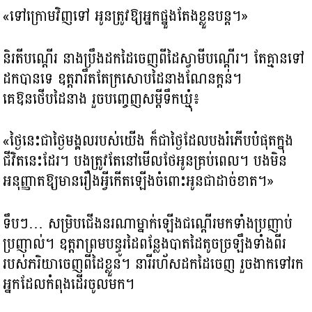
«ទៅក្រោមវិញទៅ អូនត្រូវឱ្យអ្នកផ្នួងតែងខ្លួនបន្ត។»
និរតីបណ្ដើរ នាងប្រឹងដកដៃចេញពីដៃស្វាមីបណ្ដើរ។ តែគ្មានទៅ
ដកបានទេ ឧត្ដរារឹតតែក្រសោបដៃនាងណែនក្ដន់។
គេឱនថើបដៃនាង រួចបញ្ចេញសម្ដីទឹកឃ្មុំ៖
«ថ្ងៃនេះជាថ្ងៃមង្គលរបស់យើង ក៏ជាថ្ងៃដែលបងរំភើបបំផុតក្នុង
ជីវិតនេះដែរ។ បងត្រូវតែនៅមើលថែអូនគ្រប់ពេល។ បងមិន
អនុញ្ញាតឱ្យមានរឿងអ្វីកើតឡើងចំពោះអូនជាដាច់ខាត។»
ទឹបៗ… សម្រិបជើងនរណាម្នាក់ឡើងជណ្ដើរមកទាំងប្រញាប់
ប្រញាល់។ ឧត្ដរាព្រមបន្ធូរដៃពន្លែងបាតដៃតូចច្រឡឹងទាំងពីរ
របស់ភរិយាចេញពីដៃខ្លួន។ នារីរហ័សដកដៃចេញ រួចងាកទៅរក
អ្នកដែលកំពុងដើរចូលមក។