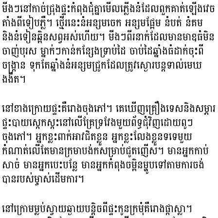
មីងៗនៅកាច់ជ្រុងផ្ទះកំពុងជុំគ្នាមើលភ្លើងនំដែលពួកគាត់ឡើងវេច
តាំងពីទៀបភ្លឺ។ ថ្មើរនេះនំអន្សមចេក អន្សមផ្អែម នំបត់ នំគម
និងនំទៀនឆ្អិនសព្វអស់ហើយ។ មីងៗពីរនាក់ដែលមានមាឌធំមិន
ចាញ់បុរស ម្នាក់ៗកាន់កន្សែងទ្រាប់ដៃ ចាប់ដៃឆ្នាំងធំដាក់ចុះពី
ចង្ក្រាន ទុកតែឆ្នាំងនំអន្សមជ្រូកដែលត្រូវស្ងោរបន្តទាល់មេឃ
ងងឹត។
នៅខាងក្រោយផ្ទះគឺរោងចុងភៅ។ គេឃើញគ្រឿងទេសនិងសម្ភារ
ផ្ទះបាយស្កេកស្កះនៅលើគ្រែទ្រវែងមួយព័ទ្ធជុំវិញដោយពូៗ
ចុងភៅ។ អ្នកខ្លះពាក់អាវជិតខ្លួន អ្នកខ្លះលែងខ្លួនទទេមួយ
កំណាត់លើតែមានក្រមាបង់កសម្រាប់ជូតញើស។ មានអ្នកកាប់
សាច់ មានអ្នកបេះបន្លែ មានអ្នកកំពុងចម្អិនម្ហូបទៅតាមការចង់
បានរបស់ម្ចាស់ដើមការ។
នៅក្រោមម្លប់ស្វាយឆ្ងាយបន្តិចពីផ្ទះកូនក្រមុំគឺរោងផ្កាស្លា។