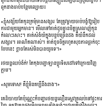
ពួកនាងកំពុងនិយាយទើបបន្ថយល្បឿនដើម្បីបានស្រួលស្តាប់។
ពួកនាងចាប់បន្ថែមល្បោយ៖
«ខ្ញុំសង្ស័យតែកូនក្រមុំមានសង្សារ តែត្រូវម្ដាយចាប់បង្ខំឱ្យរៀប
ការជាមួយអ្នកមាន។ មើលទៅគាត់ដូចគ្មានចិត្តស្រលាញ់កូន
កំលោះសោះ។ គាត់សំងំយំក្នុងបន្ទប់ច្រើនដង គឺយំនឹកដល់
សង្សារ។ អាណិតណាស់។ គាត់ខូចចិត្តរហូតសុខភាពធ្លាក់ចុះ
បែបនេះ ខ្លាចតែរស់មិនបានយូរទេ។»
រថយន្តឈប់ង៉ក់! តៃកុងបញ្ជាឡានប្ដូរទិសដៅទៅក្រោយវិញ
ភ្លាម។
«សូមទោស! គឺខ្ញុំមិនគប្បីនឹងនាង។»
គេនិយាយតែប៉ុណ្ណេះក៏បញ្ជារថយន្តលឿនស្លេវត្រលប់ទៅផ្ទះការ
វិញ ទុកឱ្យកូនផ្នួងមើលមុខគ្នាឡិងឡង់ៗដោយក្ដីងឿងឆ្ងល់។