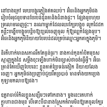
នៅខាងក្រៅ មេឃបង្អុរភ្លៀងឥតឈប់។ អ៊ំធានិងអ្នកភូមិផង
រៀបចំអុជធូបទានបែរបន់ដូនតានិងជំនាងផ្ទះ។ ផ្សែងធូបហុយ
ទ្រលោមពេញផ្ទះ។ នរណាម្នាក់ដែលឈរក្បែរបង្អួច លូកដៃដក
គន្លឹះបង្ហើបបង្អួចបន្តិចឱ្យខ្យល់ចេញចូល កុំឱ្យឈ្លក់ផ្សែងធូប។
អ៊ំធានិងអ្នកភូមិនិយាយបែរបន់ដល់គ្រប់ឈ្មោះអ្នកតាក្នុងភូមិ។
និរតីហាក់មានសភាពរឹតតែធ្ងន់ធ្ងរ។ នាងកាន់កូនកាំបិតមុខស
ស្ញាញក្នុងដៃ សម្លឹងចុះឡើងហាក់មិនច្បាស់ថាចង់ធ្វើអ្វី។ អ៊ំធា
គ្រាន់តែឃើញបែបនេះ ខ្លួនគាត់ប្រែទន់រងៀក និយាយលែង
ចេញ។ អ្នកភូមិផងប្រញាប់ជួយរឺតច្របាច់ មានទាំងយកប្រេង
កូឡាមកលាបឱ្យផង។
ឧត្ដរាចាប់រំកិលខ្លួនសន្សឹមៗទៅរកនាង។ ម្ដងនេះគេហាក់
ក្លាហានជាងមុន បើទោះបីជានាងស្រែកគំរាមមិនឱ្យគេចូលក្បែរ