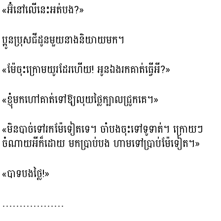
«អ៊ំនៅលើនេះអត់បង?»
ប្អូនប្រុសជីដូនមួយនាងនិយាយមក។
«ម៉ែចុះក្រោមយូរដែរហើយ! អូនឯងរកគាត់ធ្វើអី?»
«ខ្ញុំមកហៅគាត់ទៅឱ្យលុយថ្លៃក្បាលជ្រូកគេ។»
«មិនបាច់ទៅរកម៉ែទៀតទេ។ ចាំបងចុះទៅទូទាត់។ ក្រោយៗ
ចំណាយអីក៏ដោយ មកប្រាប់បង ហាមទៅប្រាប់ម៉ែទៀត។»
«បាទបងថ្លៃ!»
………………