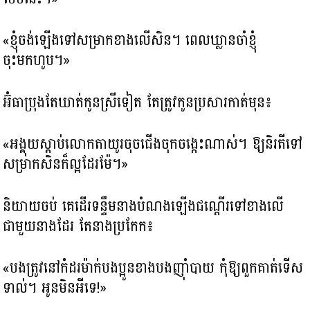
«ខ្ញុំចង់ឡើងទៅសម្រាកខាងលើសិន។ ពេលឃ្លានចាំខ្ញុំ
ចុះមកហូប។»
អ៊ំធាប្រុងតែឃាត់កូនស្រីទៀត តែត្រូវកូនប្រសារកាត់មុន៖
«អង្គុយស្ដាប់លោកតាយូរចុចជើងចុកចង្កេះណាស់។ ឱ្យនិរតីទៅ
សម្រាកសិនក៏ល្អដែរម៉ែ។»
និយាយចប់ គេដើរទន្ទឹមនាងបំណងឡើងជណ្តើរទៅខាងលើ
ជាមួយនាងដែរ តែនាងប្រកែក៖
«បងត្រូវនៅកំដរម៉ាក់បងប្អូនខាងបងញ៉ាំបាយ កុំឱ្យពួកគាត់ទើស
ទាល់។ អូនមិនអីទេ!»