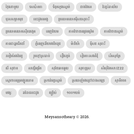
ថ្ងៃណាមួយ
ទសប៉ាកកា
ទំនុកភ្លេងស្នេហ៍
នាងនិងគេ
និរន្តរ៍អាល័យ
បុរសសម្លាកមុខ
បេះដូងមេគង្គ
ប្រលោមលោកម៉ីសនសុធារី
ប្រលោមលោកស៊ើបអង្កេត
ពេញនិយម
ភាគនិទានពេជ្របណ្ឌិត
ភាគនិទានស្នេហ៍
ភាពជាអ្នកដឹកនាំ
ភ្នំពេញអើយបងនឹកអូន
ម៉ានីយ៉ា
ម៉ីសន សុធារី
របៀបតែងនិពន្ធ
រូបខ្មៅស្រអាប់
រឿងរន្ធត់
រៀបការសងគំនុំ
រ៉េតសុភ័ក្រ
លី សុផាត
សន្សើមព្រឹក
សុបិនឆាបឆួល
សុភាប្រុស
សំណុំឯកសារZ22
ស្នេហាមេក្រុមបង្ហូរឈាម
ស្រទន់មន្តស្នេហ៍
ស្រលាញ់បងជ្រៅជាងសមុទ្រ
ស្វាមីចចក
ហង្សៈ​
អធិរាជបេះដូង
ឥន្រ្ទីយ៍
១០០១យប់
Meysansotheary © 2026.