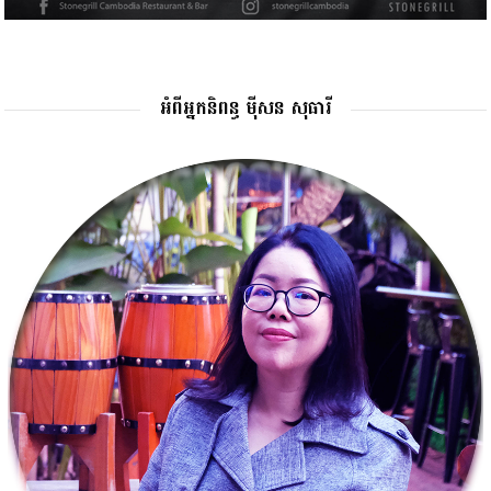
អំពីអ្នកនិពន្ធ ម៉ីសន សុធារី