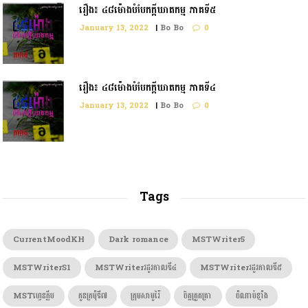
រឿង៖ ៤៨ម៉ោងបំបែកក្ដីឃាតកម្ម ភាគទី៥
January 13, 2022
|
Bo Bo
0
រឿង៖ ៤៨ម៉ោងបំបែកក្តីឃាតកម្ម ភាគទី៤
January 13, 2022
|
Bo Bo
0
Tags
CurrentMoodKH
Dark romance
MSTWriter5
MSTWriterS1
MSTWriterរដូវកាលទី៤
MSTWriterរដូវកាលទី៥
MSTហ្វេនក្លឹប
កូនក្រមុំទី៧
ក្រុមសាមូរ៉ៃ
ចិត្តត្រួតត្រា
ចំណាប់ខ្មាំង