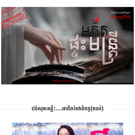
៨ចំណុចគន្លឹះ….អាជីពតែងនិពន្ធ(តចប់)