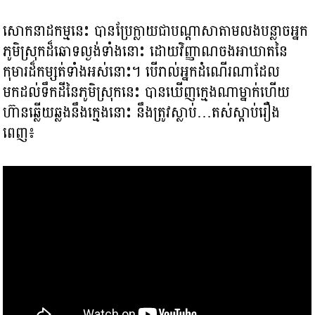
សោកនាដកម្មនេះ បានប្រែក្លាយជាបណ្តាសាតាមលងបន្លាចអ្នក
ភូមិស្រុកដ៏ឆោទល្ងង់ទាំងនោះ ដោយវិញ្ញាណចងអាឃាតនៃ
កុមារដ៏កម្សត់ទាំងអស់នោះ។ បើរាល់អ្នកដំណើរណាដែល
មកដល់ទឹកដីនៃភូមិស្រុកនេះ បានឃើញក្មេងណាម្នាក់ហើយ
ហ៊ានឆ្លើយឆ្លងនឹងក្មេងនោះ នឹងត្រូវស្លាប់…តស់ស្តាប់រឿង
ពេញ៖