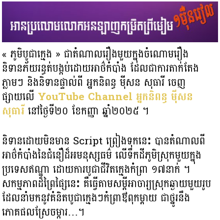
« ភូមិបូជាក្មេង » ជាតំណាលរឿងមួយក្នុងចំណោមរឿង
និទានភ័យរន្ធត់បង្កប់ដោយអាថ៌កំបាំង ដែលជាការតាក់តែង
ភ្លាមៗ និងនិទានផ្ទាល់ពី អ្នកនិពន្ធ មុីសន សុធារី ចេញ
ផ្សាយលើ
YouTube Channel អ្នកនិពន្ធ មុីសន
សុធារី
នៅថ្ងៃទី២០ ខែកញ្ញា ឆ្នាំ២០២៥ ។
និទានដោយមិនមាន Script ព្រៀងទុកនេះ បានតំណាលពី
អាថ៌កំបាំងនៃជំនឿដ៏អមនុស្សធម៌ លើទឹកដីភូមិស្រុកមួយក្នុង
ប្រទេសឥណ្ឌា ដោយការបូជាជីវិតក្មេងកំព្រា ១៧នាក់ ។
សកម្មភាពដ៏ព្រៃផ្សៃនេះ គឺធ្វើតាមសម្តីអាចារ្យស្រុកឆ្ងាយមួយរូប ​
ដែលនាំមកនូវគំនិតបូជាក្មេងៗកំព្រាឳពុកម្តាយ ជាថ្នូរនឹង
ភោគផលស្រែចម្ការ…។