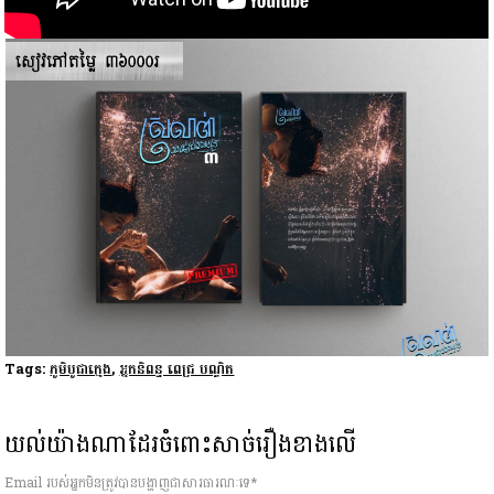
Tags:
ភូមិបូជាក្មេង
,
អ្នកនិពន្ធ ពេជ្រ បណ្ឌិត
យល់យ៉ាងណាដែរចំពោះសាច់រឿងខាងលើ
Email របស់អ្នកមិនត្រូវបានបង្ហាញជាសារធារណៈទេ*