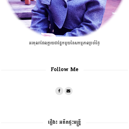
អរគុណដែលក្លាយជាផ្នែកមួយនៃសកម្មភាពប្រចាំថ្ងៃ
Follow Me
រឿង៖ អតីតផ្ទះមន្រ្តី