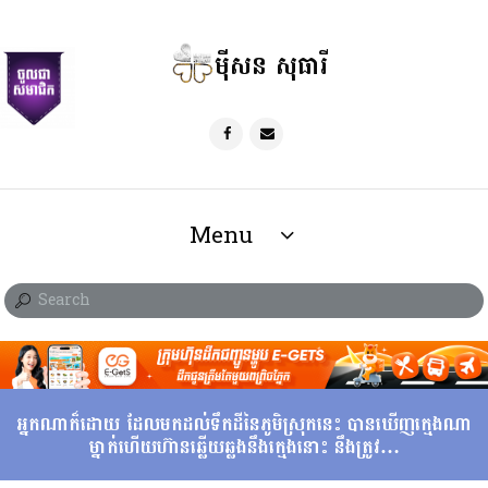
ម៉ីសន សុធារី
Menu
អ្នកណាក៏ដោយ ដែលមកដល់ទឹកដីនៃភូមិស្រុកនេះ បានឃើញក្មេងណា
ម្នាក់ហើយហ៊ានឆ្លើយឆ្លងនឹងក្មេងនោះ នឹងត្រូវ…