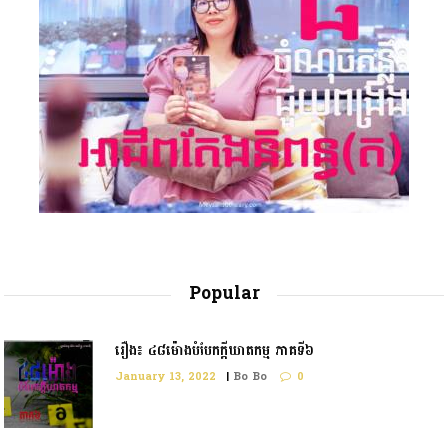
Popular
រឿង៖ ៤៨ម៉ោងបំបែកក្តីឃាតកម្ម ភាគទី៦
January 13, 2022
|
Bo Bo
0