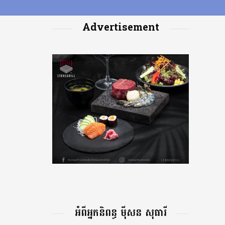
Advertisement
អំពីអ្នកនិពន្ធ ម៉ីសន សុធារី