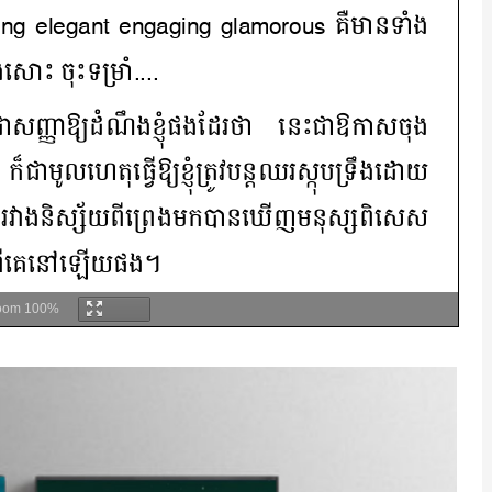
oom
100%