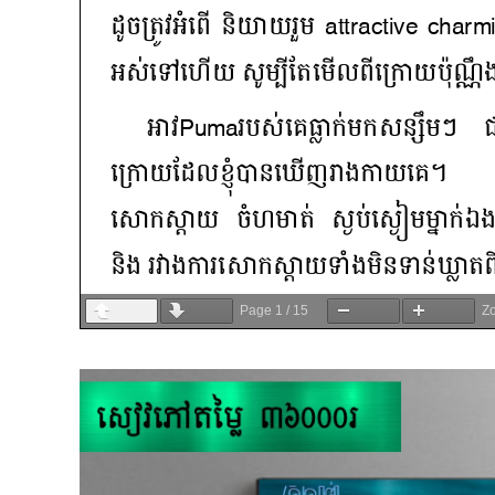
Page
1
/
15
Z