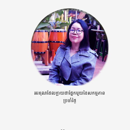
អរគុណដែលក្លាយជាផ្នែកមួយនៃសកម្មភាព
ប្រចាំថ្ងៃ