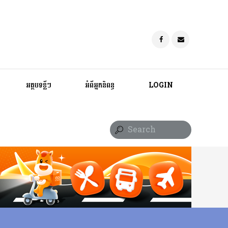
អត្ថបទខ្លីៗ
អំពីអ្នកនិពន្ធ
LOGIN