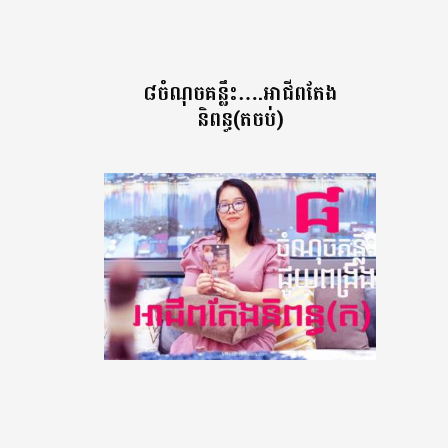
៨ចំណុចគន្លឹះ….អាជីពតែង
និពន្ធ(តចប់)