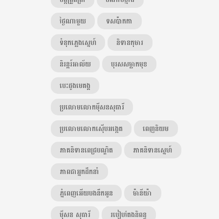
ថ្ងៃណាមួយ
ទសប៉ាកកា
ទំនុកភ្លេងស្នេហ៍
និទានកុមារ
និរន្តរ៍អាល័យ
បុរសសម្លាកមុខ
បេះដូងមេគង្គ
ប្រលោមលោកម៉ីសនសុធារី
ប្រលោមលោកស៊ើបអង្កេត
ពេញនិយម
ភាគនិទានពេជ្របណ្ឌិត
ភាគនិទានស្នេហ៍
ភាពជាអ្នកដឹកនាំ
ភ្នំពេញអើយបងនឹកអូន
ម៉ានីយ៉ា
ម៉ីសន សុធារី
របៀបតែងនិពន្ធ