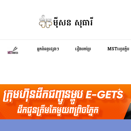
ម៉ីសន សុធារី
អ្នកនិពន្ធផ្សេងៗ
រឿងបកប្រែ
MSTហ្វេនក្លឹប