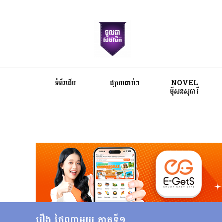
ទំព័រដើម
ផ្សាយឆាប់ៗ
NOVEL
ម៉ីសនសុធារី
រឿង ថ្ងៃណាមួយ ភាគទី១