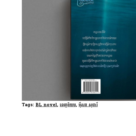
Tags:
BL novel
,
ពេញនិយម
,
ម៉ីសន សុធារី