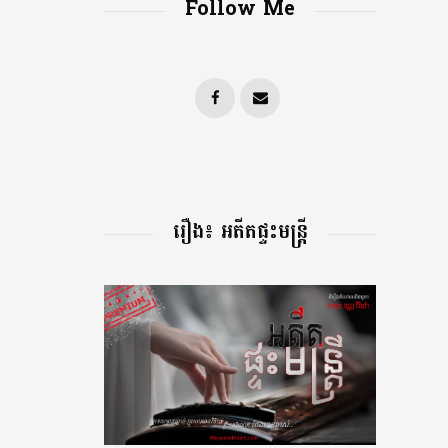
Follow Me
រឿង៖ អតីតផ្ទះមន្រ្តី