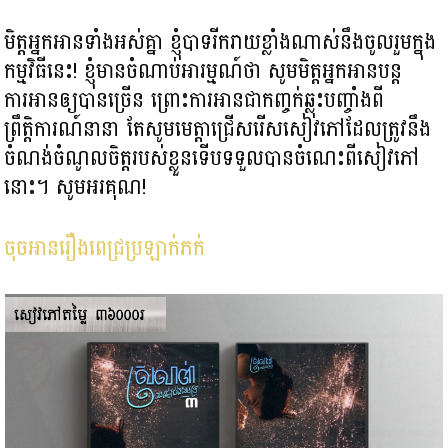
មិត្តអ្នកអានទាំងអស់គ្នា ខ្ញុំបាទរីករាយខ្លាំងណាស់នឹងចូលរួមក្នុង
កម្មវិធីនេះ! ខ្ញុំមានចំណាប់អារម្មណ៍ថា សូមមិត្តអ្នកអានបន្ត
ការអានឲ្យបានច្រើន ព្រោះការអានជាកញ្ចក់ឆ្លុះបញ្ចាំងពី
ព្រឹត្តិការណ៍នានា តែសូមមេត្តាជ្រើសរើសសៀវភៅដែលត្រូវនឹង
ចំណង់ចំណូលចិត្តរបស់ខ្លួនទើបទទួលបានចំណេះពីសៀវភៅ
នោះ។ សូមអរគុណ!
ចុចអានរឿងពេជ្រប្រឡាក់ភក់