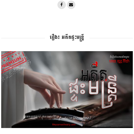
រឿង៖ អតីតផ្ទះមន្រ្តី