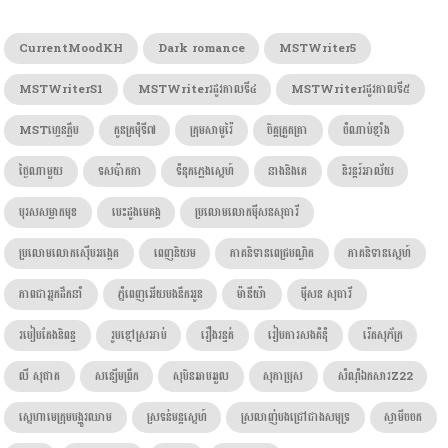
CurrentMoodKH
Dark romance
MSTWriter5
MSTWriterS1
MSTWriterរដូវកាលទី៤
MSTWriterរដូវកាលទី៥
MSTហ្វេនក្លឹប
កូនក្រមុំទី៧
ក្រុមសាមូរ៉ៃ
ចិត្តត្រួតត្រា
ចំណាប់ខ្មាំង
ថ្ងៃណាមួយ
ទសប៉ាកកា
ទំនុកភ្លេងស្នេហ៍
នាងនិងគេ
និរន្តរ៍អាល័យ
បុរសសម្លាកមុខ
បេះដូងមេគង្គ
ប្រលោមលោកម៉ីសនសុធារី
ប្រលោមលោកស៊ើបអង្កេត
ពេញនិយម
ភាគនិទានពេជ្របណ្ឌិត
ភាគនិទានស្នេហ៍
ភាពជាអ្នកដឹកនាំ
ភ្នំពេញអើយបងនឹកអូន
ម៉ានីយ៉ា
ម៉ីសន សុធារី
របៀបតែងនិពន្ធ
រូបខ្មៅស្រអាប់
រឿងរន្ធត់
រៀបការសងគំនុំ
រ៉េតសុភ័ក្រ
លី សុផាត
សន្សើមព្រឹក
សុបិនឆាបឆួល
សុភាប្រុស
សំណុំឯកសារZ22
ស្នេហាមេក្រុមបង្ហូរឈាម
ស្រទន់មន្តស្នេហ៍
ស្រលាញ់បងជ្រៅជាងសមុទ្រ
ស្វាមីចចក