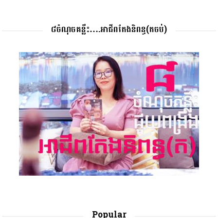
៨ចំណុចគន្លឹះ….អាជីពតែងនិពន្ធ(តចប់)
Popular