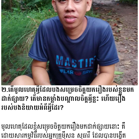
២.តើមូលហេតុអ្វីដែលបងសម្រេចចិត្តយករឿងរបស់ខ្លួនមក
ដាក់ផ្សាយ? តើមានកម្លាំងបណ្ដាលចិត្តអ្វីខ្លះ ហើយរឿង
របស់បងនិយាយអំពីអ្វីដែរ?
មូលហេតុដែលខ្ញុំសម្រេចចិត្តយករឿងមកដាក់ផ្សាយនោះ គឺ
ដោយសារកម្មវិធីរបស់អ្នកគ្រូម៉ីសន សុធារី ដែលបានបង្កើត