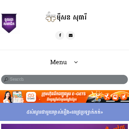
ម៉ីសន សុធារី
Menu
៥សំណួរជាមួយម្ចាស់រឿង«ពេជ្រប្រឡាក់ភក់»