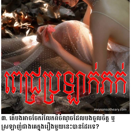
៣. តើបងអាចចែករំលែកពីចំណុចដែលបងចូលចិត្ត ឬ
ស្រឡាញ់ជាងគេក្នុងរឿងមួយនេះបានដែរទេ?