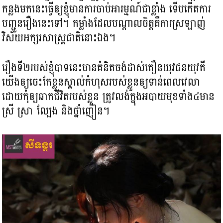
កន្លងមកនេះធ្វើឲ្យខ្ញុំមានការចាប់អារម្មណ៍ជាខ្លាំង ទើបកើតការ
បញ្ជូនរឿងនេះទៅ។ កម្លាំងដែលបណ្ដាលចិត្តគឺការស្រឡាញ់
វិស័យអក្សរសាស្ត្រជាតិនោះឯង។
រឿងទី២របស់ខ្ញុំបាទនេះមានគំនិតចង់ដាស់តឿនយុវជនយុវតី
យើងឲ្យចេះកែខ្លួនស្គាល់កំហុសរបស់ខ្លួនឲ្យទាន់ពេលវេលា
ដោយកុំឲ្យឆាកជីវិតរបស់ខ្លួន ត្រូវលង់ក្នុងអបាយមុខទាំង៤មាន
ស្រី ស្រា ល្បែង និងថ្នាំញៀន។