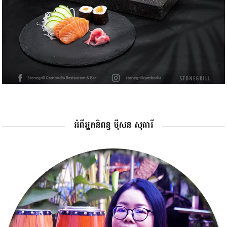
អំពីអ្នកនិពន្ធ ម៉ីសន សុធារី