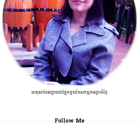
អរគុណដែលក្លាយជាផ្នែកមួយនៃសកម្មភាពប្រចាំថ្ងៃ
Follow Me