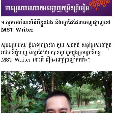
១.សូមបងណែនាំអំពីខ្លួនឯង និងស្នាដៃដែលចេញផ្សាញនៅ
MST Writer
សូមជម្រាបសួរ ខ្ញុំបាទឈ្មោះថា កូយ សុខគង់ សព្វថ្ងៃរស់នៅក្នុង
រាជធានីភ្នំពេញ ឯស្នាដៃដែលបានចូលរួមក្នុងក្រុមអ្នកនិពន្ធ
MST Writer នោះគឺ រឿង«ពេជ្រប្រឡាក់ភក់»។