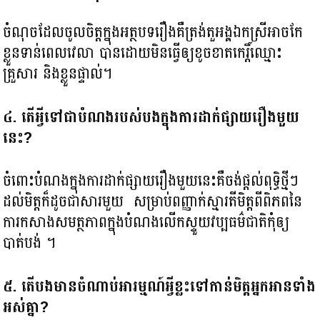
ចំណុចដែលចូលចិត្តក្នុងអត្ថបទរឿងគឺត្រង់តួអង្គឯកស្រីអាចកែ
ខ្លួនទាន់ពេលវេលា បានដោយមិនធ្វើឲ្យខូចខាតកេរ្តិ៍ឈ្មោះ
គ្រួសារ និងខ្លួនផ្ទាល់។
៤. តើអ្វីទៅជាបំណងរបស់បងក្នុងការដាក់ផ្សាយរឿងមួយ
នេះ?
ចំពោះបំណងក្នុងការដាក់ផ្សាយរឿងមួយនេះគឺចង់ផ្ដល់ពុទ្ធិថ្មីៗ
ដល់មិត្តក៏ដូចជាសារមួយ សម្រាប់ពញ្ញាក់ស្មារតីមិត្តពីពិភពនៃ
ការកសាងសមត្ថភាពក្នុងបំណងលើកស្ទួយវប្បធម៌ជាតិកុំឲ្យ
បាត់បង់ ។
៥. តើបងមានចំណាប់អារម្មណ៍អ្វីខ្លះទៅកាន់មិត្តអ្នកអានទាំង
អស់គ្នា?