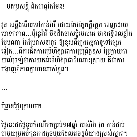
– បងប្រុសខ្ញុំ ពិតជាពូកែមែន!
វុធ សម្លឹងមើលទៅកាន់រ៉ាវី ដោយកែវភ្នែកភ្លឺភ្លែត ពេញដោយ
មោទកភាព…ប៉ុន្ដែរ៉ាវី មិនដឹងថាសម្ដីរបស់គេ មានឥទ្ធិពលខ្លាំង
បែបណា កែប្រែវាសនាវុធ ឱ្យខុសពីក្មេងធម្មតាទូទៅផ្សេង
ទៀត…ពីការគិតការប្រើហឹង្សាជាការប្រព្រឹត្តខុស ប្រែក្លាយជា
យល់ច្រឡំថាការយកអំពើហិង្សាជាដំណោះស្រាយ គឺជាការ
បង្ហាញពីភាពក្លាហានរបស់ខ្លួន។
…
ប៉ុន្មានថ្ងៃក្រោយមក…
ថ្ងៃនេះជាថ្ងៃខួបកំណើតគម្រប់១៧ឆ្នាំ របស់រីវ៉ា វុធ កាន់ជាប់
ជាមួយប្រអប់កូនកាដូតូចមួយដែលវេចខ្ចប់យ៉ាងស្រស់ស្អាត។