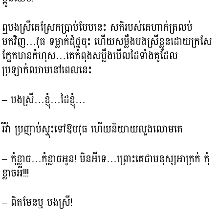
ឮបងស្រីគេស្រែកប្រាប់បែបនេះ សតិរបស់គេហាក់ត្រលប់
មកវិញ…វុធ ទម្លាក់ដុំថ្មចុះ ហើយសម្លឹងបងស្រីខ្លួនដោយក្រសែ
ភ្នែកមានកំហុស…គេកំពុងសម្លឹងមើលដៃទាំងគូដែល
ប្រឡាក់ឈាមនៅពេលនេះ
– បងស្រី…ខ្ញុំ…ដៃខ្ញុំ…
រីវ៉ា ប្រញាប់ស្ទុះទៅឱបវុធ ហើយនិយាយលួងលោមគេ
– កុំខ្លាច…កុំខ្លាចអូន! មិនអីទេ…ព្រោះគេជាមនុស្សអាក្រក់ កុំ
ខ្លាចអី!!!
– ពិតមែនឬ បងស្រី!