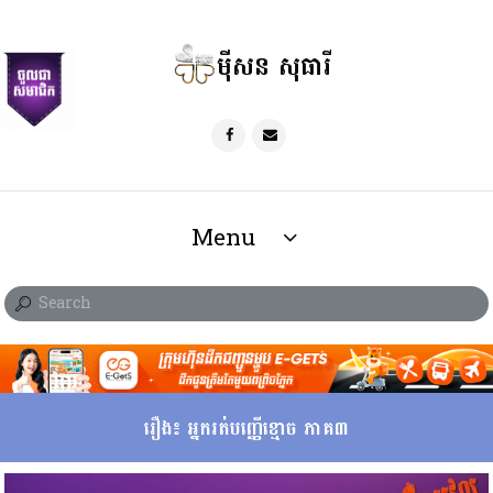
ម៉ីសន សុធារី
Menu
រឿង៖ អ្នករត់បញ្ញើខ្មោច ភាគ៣