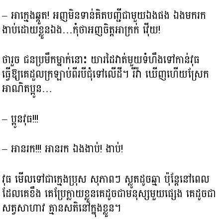
– អាក្មេងឆ្កួត! អញមិនទាន់គិតបញ្ជីជាមួយឯងផង ឯងមករក
ងាប់ដោយខ្លួនឯង…កុំថាអញចិត្តអាក្រក់ វ៉ើយ!
ថារួច ជនប្រមឹកម្នាក់នោះ យារដៃវាត់មួយទំហឹងទៅកាន់វុធ
ធ្វើឱ្យគេដួលក្រឡាប់ពីរបីជុំទៅលើដី។ រីវ៉ា ឃើញហើយស្រែក
អាណិតប្អូន…
– ប្អូនវុធ!!!
– អានរក!!! អានរក ឯងងាប់! ងាប់!
វុធ មើលទៅជាក្មេងប្រុស សុភាពៗ ស្លូតដូចឆ្មា ប៉ុន្តែនៅពេល
ដែលគេខឹង គេប្រែក្លាយខ្លួនគេដូចជាមនុស្សមួយផ្សេង គេដូចជា
សត្វសាហាវ គ្មានសតិនៅក្នុងខ្លួន។