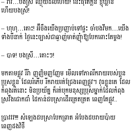
– វ៉ាវ…បងស្រី ឈ្ងុយដល់ហើយ! នេះធុំតែក្លិន ខ្ញុំឃ្លាន
ហើយបងស្រី!
– ហុហុ…តោះ! អ៊ីចឹងយើងប្រញាប់ទៅផ្ទះ ចាំបងវីមក…យើង
ទាំងបីនាក់ ថ្ងៃនេះច្បាស់ជាឆ្ងាញ់មាត់ញុំាឱ្យបែកពោះតែម្ដង!
– បាទ! បងស្រី…តោះៗ!
មកតាមផ្លូវ រីរ៉ា ញញិមញញែម មើលទៅភាពរីករាយរបស់ប្អូន
ប្រុសខ្លួន ដែលរំភើប រីករាយរត់ជ្រែងពេញផ្លូវ។ វុធខ្លួនគេ ដែល
កំពុងរត់នោះ មិនប្រយ័ត្ន ក៏រត់បុកមនុស្សប្រុសម្នាក់ដែលកំពុង
ស្រវឹងជោកជាំ ដៃកាន់ដបស្រាដើរត្រេតត្រត ពេញតែផ្លូវ..
ប្រាវវវ!!! សំឡេងដបស្រាបែកព្រាត អំបែងដបរាយប៉ាយ
ពេញដងវិថី