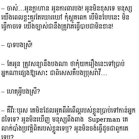
– ចាស៎…អូនក្លាហាន អូនការពារបង! អូនមិនខុសទេ មនុស្ស
យើងពេលខ្លះគួរតែឃោរឃៅ កុំស្លូតពេក បើមិនបែបនេះ មិន
ធ្វើកាចទេ យើងច្បាស់ជានឹងត្រូវគេធ្វើបាបជាមិនខាន!
– បាទបងស្រី!
– តែអូន ត្រូវសន្យានឹងបងណា ថាកុំយករឿងនេះទៅប្រាប់
អ្នកណាផ្សេងឱ្យសោះ ជាពិសេសគឺបងប្រុសរ៉ាវី…
– ហេតុអ្វីបងស្រី?
– គឺវីរៈបុរស គេមិនដែលអួតពីអំពើល្អរបស់ខ្លួនប្រាប់ទៅកាន់អ្នក
ដទៃទេ? អូនមិនឃើញ មនុស្សពីងពាង Superman គេ
លាក់បាំងប្រវត្តិពិតរបស់ខ្លួនទេឬ? អូនមិនចង់ធ្វើដូចជាពួកគេ
ទេឬ?