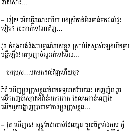
នាងសោះ…
– នៀក! ម៉េចថ្មើរណេះហើយ បងស្រីគាត់មិនទាន់មកដល់ផ្ទះ
ទៀត? នេះគាត់ទៅណាវិញ…
វុធ កំពុងលង់និងអារម្មណ៍របស់ខ្លួន ស្រាប់តែសូរសំឡេងបើកទ្វារ
បន្លឺឡើង! គេប្រញាប់ស្ទុះរត់ទៅមើល…
– បងប្រុស…បងមកដល់វិញហើយឬ?
រ៉ាវី ឃើញប្អូនប្រុសខ្លួនរត់មកទទួលគេបែបនេះ គេញញិម រួច
លើកកញ្ចប់ស្បោងអីវ៉ាន់រតេករតាក ដែលគេកាន់ពេញដៃ
លើកអួតបង្ហាញប្រាប់ទៅកាន់ប្អូនប្រុសខ្លួន…
– វុធ ឃើញទេ! សុទ្ធតែជារបស់ដែលប្អូន ចូលចិត្តទាំងអស់ អ្វី