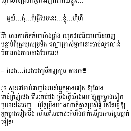
លូកលាន់គ្រប់កន្លែងពេញរាងកាយខ្លួន…
– អូយ៍…កុំ…កុំធ្វើបែបនេះ…ខ្ញុំ…ហ៊ឺហឺ
រីវ៉ា មានការភិតភ័យយ៉ាងខ្លាំង រហូតដល់និយាយមិនចេញ
បន្ទាប់ពីត្រូវបុរសប្រមឹក តណ្ហាក្រាស់ម្នាក់នោះចាប់លូកលាន់
បំពានរាងកាយនាងបែបនេះ!
– លែង…លែងបងស្រីអញភា្លម អានរក!!!
វុធ ស្ទុះទៅចាប់ទាញដៃរបស់អ្នកម្ខាងទៀត ឱ្យលែង…
គេខំក្រញុំាផង វ៉ៃទះតប់ផង ប្រឹងធ្វើយ៉ាងណាឱ្យអ្នកម្ខាងទៀត
ប្រលេះដៃចេញ…ប៉ុន្ដែប្រឹងយ៉ាងណាក៏គ្មានប្រសិទ្ធិ រឹតតែធ្វើឱ្យ
អ្នកម្ខាងទៀតខឹង ហើយវិលមកជះកំហឹងដាក់លើរូបគេបន្ថែមម្នាក់
ទៀត!