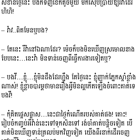
សំខាន់ថ្ងៃនេះ បងក៏ទិញខេកតូចមួយ មកស៊ើបប្រាយឱ្យរីវ៉ាដែរ
ហិហិ!
– វ៉ាវ..ពិតមែនឬបង?
– តែនេះ រីវ៉ានៅឯណាដែរ? ម៉េចក៏បងមិនឃើញស្រមោលនាង
បែបនេះ…នេះវ៉ា មិនទាន់ចេញពីធ្វើការងារទៀតឬ?
– បងវី…ខ្ញុំ…ខ្ញុំមិនដឹងដែរហ្នឹង តែថ្ងៃនេះ ខ្ញុំញាក់ភ្នែកស្ដាំខ្លាំង
ណាស់! ខ្ញុំខ្លាចបារម្ភថាមានរឿងអ្វីមិនល្អកើតឡើងចំពោះគាត់ទេ
បងវី!
– កុំគិតផ្ដេសផ្ដាស…នេះជាថ្ងៃកំណើតរបស់គាត់ផង! តោះ!
រៀបចំកញ្ចប់អីវ៉ាន់នេះទៅទុកសិនទៅ រង់ចាំគាត់បន្ដិចទៀត បើ
គាត់មិនឃើញទាន់ត្រលប់មកវិញទៀត យើងពីរនាក់ដើរចេញ