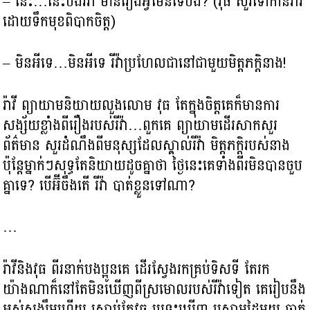
– នេះ…នេះបងរីវ៉ា មានរឿងអ្វីមែនទេបង? (វុធ សួរទៅកាន់រ៉ាវី
ដោយទឹកមុខពិបាកចិត្ត)
– មិនអីទេ…មិនអីទេ​ រីវ៉ា​ប្រហែលជានៅជាមួយមិត្តភក្ដិនាង!
រ៉ាវី ព្យាយាមនិយាយលួងលោម វុធ តែក្នុងចិត្តគេក៏មានការ
សង្ស័យខ្លាំងពីរឿងរបស់រីវ៉ា…ពួកគេ ព្យាយាមដើរសាកសួរ
ព័ត៌មាន សួរដំណឹងពីមនុស្សដែលស្គាល់រីវ៉ា មិត្តភក្ដិរបស់នាង
ប៉ុន្ដែម្នាក់ៗសុទ្ធតែនិយាយដូចគ្នាថា ថ្ងៃនេះគេទាំងពីរមិនបានចួប
គ្នាទេ? បើអ៊ីចឹងតើ រីវ៉ា បាត់ខ្លួនទៅណា?
…
រ៉ាវីនិងវុធ ពីរនាក់បងប្អូនគេ ដើរស្វែងរកគ្រប់ទិសទី តែរក
យ៉ាងណាក៏នៅតែមិនឃើញពីស្រមោលរបស់រីវ៉ាទៀត គេរៀបនឹង
អស់សង្ឃឹមហើយ ស្រាប់តែវុធ ប្រទះឃើញ ស្រោមដៃមួយ ធ្លាក់