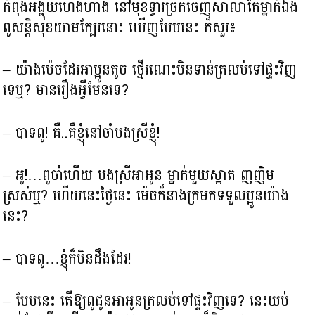
កំពុងអង្គុយហេងហាង នៅមុខទ្វារច្រកចេញសាលាតែម្នាក់ឯង
ពូសន្ដិសុខយាមក្បែរនោះ ឃើញបែបនេះ ក៏សួរ៖
– យ៉ាងម៉េចដែរអាប្អូនតូច ថ្មើរណេះមិនទាន់ត្រលប់ទៅផ្ទះវិញ
ទេឬ? មានរឿងអ្វីមែនទេ?
– បាទពូ! គឺ..គឺខ្ញុំនៅចាំបងស្រីខ្ញុំ!
– អូ!…ពូចាំហើយ បងស្រីអាអូន ម្នាក់មួយស្អាត ញញិម
ស្រស់ឬ? ហើយនេះថ្ងៃនេះ ម៉េចក៏នាងក្រមកទទួលប្អូនយ៉ាង
នេះ?
– បាទពូ…ខ្ញុំក៏មិនដឹងដែរ!
– បែបនេះ តើឱ្យពូជូនអាអូនត្រលប់ទៅផ្ទះវិញទេ? នេះយប់