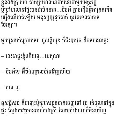
ខ្លួនឯងប្រាប់ថា គាត់ប្រហែលជាជាប់នៅជាមួយមិត្តភក្ដិ
ឬប្រហែលទៅផ្ទះមុនជាមិនខាន…មិនអី គ្មានរឿងអ្វីអាក្រក់កើត
ឡើងលើគាត់ឡើយ មនុស្សល្អដូចគាត់ គួរតែទេពតាតាម
ថែរក្សា។
មួយស្របក់ក្រោយមក ពូសន្ដិសុខ ក៏ជិះឌុបវុធ ដឹកមកដល់ផ្ទះ
– នេះជាផ្ទះខ្ញុំហើយពូ…អរគុណ!
– មិនអីទេ អ៊ីចឹងពូត្រលប់ទៅវិញហើយ!
– បាទ ពូ!
ពូសន្តិសុខ ក៏បញ្ឆេះម៉ូតូរបស់ខ្លួនចាកចេញទៅ វុធ រត់ចូលទៅក្នុង
ផ្ទះ ស្វែងរកវត្តមានរបស់បងស្រី តែរកយ៉ាងណាក៏មិនឃើញ