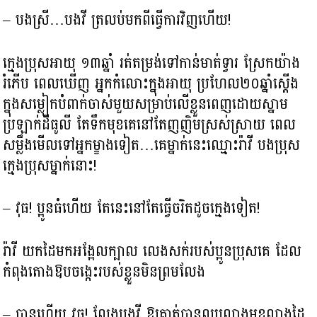
– បងស្រី…បងវី ត្រលប់មកពីធ្វើការវិញហើយ!
ក្មេងប្រុសអាយុ ១៣ឆ្នាំ រត់តម្រង់ទៅកាន់មាត់ទ្វារ ស្រែកយ៉ាង
រំភើប ពេលឃើញ អ្នកកំលោះក្នុងអាយុ ប្រហែល២០ឆ្នាំស្ដើង
ក្នុងសម្លៀកបំពាក់ចាស់មួយសម្រាប់លើខ្លួនពេញដោយស្នាម
ប្រឡាក់ដីធូលី តែទឹកមុខគេនៅតែញញិមស្រស់ស្រាយ ពេល
សម្លឹងមើលទៅអ្នកម្ខាងទៀត…គេម្នាក់នេះឈ្មោះរ៉ាវី បងប្រុស
ក្មេងប្រុសម្នាក់នោះ!
– វុធ! ប្អូនធំហើយ តែនេះនៅតែធ្វើចរិតដូចកេ្មងទៀត!​
រ៉ាវី យកដៃមកអង្អែលក្បាល លេងសក់របស់ប្អូនប្រុសគេ ដែល
កំពុងតោងឱបចង្កេះរបស់ខ្លួនមិនព្រមលែង
– បានហើយ វុធ! លែងបងវី ឱ្យគាត់បានលុបលាងមុខលាងដៃ