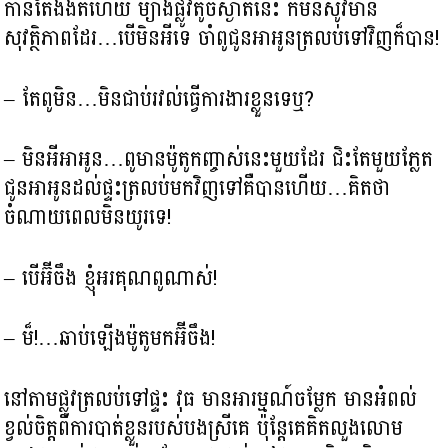
កាន់តែងងឹតហើយ ម្យ៉ាងផ្លូវតូចស្ងាត់នេះ ក៏មិនសូវមាន
សុវត្ថិភាពដែរ…បើមិនអីទេ ចាំពូជូនអាអូនត្រលប់ទៅវិញក៏បាន!
– តែពូមិន…មិនជាប់រវល់ធ្វើការងារខ្លួនទេឬ?
– មិនអីអាអូន…ពូមានម៉ូតូកញ្ចាស់នេះមួយដែរ ជិះតែមួយភ្លែត
ជូនអាអូនដល់ផ្ទះត្រលប់មកវិញទៅគឺបានហើយ…គិតថា
ចំណាយពេលមិនយូរទេ!
– បើអ៊ីចឹង ខ្ញុំអរគុណពូណាស់!
– ម៏!…ឆាប់ឡើងម៉ូតូមកអ៊ីចឹង!
នៅតាមផ្លូវត្រលប់ទៅផ្ទះ វុធ មានអារម្មណ៍ចម្លែក មានអំពល់
ខ្វល់ចិត្តពីការបាត់ខ្លួនរបស់បងស្រីគេ ប៉ុន្ដែគេគិតលួងលោម