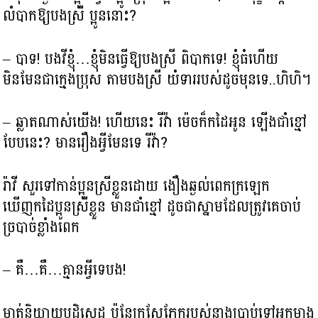
លំបាកឱ្យបងស្រី ប្អូននោះ?
– បាទ! បងវីខ្ញុំ…ខ្ញុំមិនធ្វើឱ្យបងស្រី ពិបាកទេ! ខ្ញុំធំហើយ
មិនមែនជាក្មេងប្រុស តាមបងស្រី យំទាររបស់ដូចមុនទេ..ហិហិ។
– ឆ្លាតណាស់យើង! ហើយនេះ រីវ៉ា ម៉េចក៏កដៃអូន ឡើងជាំខ្មៅ
បែបនេះ? មានរឿងអ្វីមែនទេ រីវ៉ា?
រ៉ាវី សួរទៅកាន់ប្អូនស្រីខ្លួនដោយ ងឿងឆ្ងល់ពេកក្រឡេក
ឃើញកដៃប្អូនស្រីខ្លួន មានជាំខ្មៅ ដូចជាស្នាមដែលត្រូវគេចាប់
ច្របាច់ខ្លាំងពេក
– គឺ…គឺ…គ្មានអី្វទេបង!
មាត់និយាយបដិសេដ ប៉ុន្ដែក្រសែភ្នែករបស់នាងប្រាប់ទៅអ្នកម្ខាង