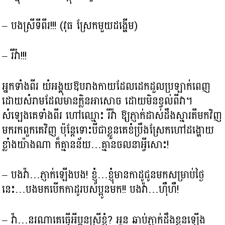
– បងស្រីទីពីរ!!! (វុធ ស្រែកមួយដង្ហើម)
– រីវ៉ា!!!
អ្នកទាំងពីរ យំអង្គុយឱបរាងកាយដែលដេកដួលប្រឡាក់ពេញ
ដោយសំរាមដែលមានក្លិនអាសោច ដោយមិនខ្វល់ពីវា។
សំឡេងគេទាំងពីរ ហៅឈ្មោះ រីវ៉ា ឱ្យភ្ញាក់ដាស់ដឹងស្មារតីមកវិញ
មករកពួកគេវិញ ប៉ុន្ដែទោះបីជាខ្លួនគេខំប្រឹងស្រែកហៅដង្ហោយ
ខ្លាំងយ៉ាងណា ក៏គ្មានន័យ…គ្មានចលនាអ្វីសោះ!
– បងវ៉ា…ភ្ញាក់ឡើងបង! ខ្ញុំ…ខ្ញុំមានកាដូជូនមកសម្រាប់ថ្ងៃ
នេះ…បងមកបើកកាដូរបស់ប្អូនមក!! បងវ៉ា…ហ៊ឺហឺ!
– វ៉ា…នរណាគេធ្វើអីប្អូនស្រីខ្ញុំ? អូន ឆាប់ភ្ញាក់ដឹងខ្លួនឡើង