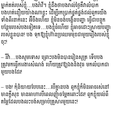
ម្នាក់គត់របស់ខ្ញុំ…បងរ៉ាវី។ ខ្ញុំដឹងថាបងរាល់ថ្ងៃគឺវាលំបាក
បងហត់នឿយយ៉ាងណាខ្លះ ដើម្បីរកប្រាក់ផ្គត់ផ្គង់ដល់ពួកយើង
ទាំងពីរនាក់នេះ អ៊ីចឹងហើយ ខ្ញុំមិនចង់បង្កើនបញ្ហា ធ្វើជាបន្ទុក
បន្ថែមរបស់បងទៀតទេ…បងខ្ញុំធំហើយ ខ្ញុំអាចដោះស្រាយបញ្ហា
របស់ខ្លួនបាន! បង ទុកឱ្យខ្ញុំហ៊ានប្រឈមមុខជាមួយរឿងរបស់ខ្ញុំ
ចុះ!
– រីវ៉ា…បងសូមទោស ព្រោះបងមិនបានរៀនសូត្រ ទើបបង
ត្រូវមកធ្វើការងារសំណង់ ហើយត្រូវឱ្យឯង​និងវុធ មកលំបាកជា
មួយបងដែរ!
– បង! កុំនិយាយបែបនេះ…បើគ្មានបង ពួកខ្ញុំក៏មិនអាចរស់នៅ
មានក្ដីសុខ មានអាហារបីពេលញុំាចម្អែតពោះដែរ! ពួកខ្ញុំយល់ពី
តម្លៃដែលបងលះបង់សម្រាប់គ្រួសារមួយនេះ!