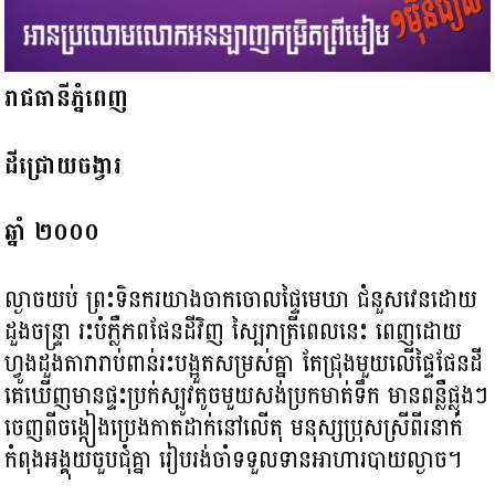
រាជធានីភ្នំពេញ
ដីជ្រោយចង្វារ
ឆ្នាំ ២០០០
ល្ងាចយប់ ព្រះទិនករយាងចាកចោលផៃ្ទមេឃា ជំនួសវេនដោយ
ដួងចន្ទ្រា រះបំភ្លឺភពផែនដីវិញ ស្បៃរាត្រីពេលនេះ ពេញដោយ
ហ្វូងដួងតារារាប់ពាន់រះបង្អួតសម្រស់គ្នា តែជ្រុងមួយលើផ្ទៃផែនដី
គេឃើញមានផ្ទះប្រក់ស្បូវតូចមួយសង់ប្រកមាត់ទឹក មានពន្លឺផ្លុងៗ
ចេញពីចង្កៀងប្រេងកាតដាក់នៅលើតុ មនុស្សប្រុសស្រីពីរនាក់
កំពុងអង្គុយចួបជុំគ្នា រៀបរង់ចាំទទួលទានអាហារបាយល្ងាច។