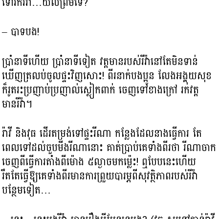
ទៅរករីវ៉ា…យល់ព្រមទេ?
– បាទបង!
ប្រាំនាទីហើយ​ ប្រាំនាទីទៀត វត្តមានរបស់រីវ៉ានៅតែមិនទាន់
ឃើញត្រលប់ចូលផ្ទះវិញសោះ! ពីរនាក់បងប្អូន លែងអង្គុយសុខ
ក៏រូតរះប្រញាប់ប្រញាល់ស្លៀកពាក់ ចេញទៅខាងក្រៅ រកវត្ត
មានរីវ៉ា។
រ៉ាវី និងវុធ ដើរតម្រង់ទៅផ្ទះរីណា កន្លែងដែលនាងធ្វើការ តែ
ពេលទៅដល់ចួបមីងរីណានោះ គាត់ប្រាប់គេទាំងពីរថា រីណាចាក
ចេញពីធ្វើការតាំងពីម៉ោង ៥ល្ងាចមកម៉្លេះ! ឮបែបនេះហើយ
រឹតតែធ្វើឱ្យគេទាំងពីរមានការព្រួយបារម្ភពីសុវត្ថិភាពរបស់រីវ៉ា
បន្ថែមទៀត…