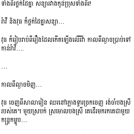
ទាំងពីរថ្ពក់ដៃគ្នា សន្យារវាងកូនប្រុសទាំងពីរ!
រ៉ាវី និងវុធ ក៏ថ្ពក់ដៃគ្នាសន្យា…
វុធ ក៏រៀបរាប់ពីរឿងដែលកើតឡើងលើរីវ៉ា កាលពីល្ងាចប្រាប់ទៅ
កាន់រ៉ាវី….
…
កាលពីល្ងាចមិញ…
វុធ ចេញពីសាលារៀន ឈរនៅក្លោងទ្វារច្រកចេញ រង់ចាំបងស្រី
របស់គេ។ មួយស្របក់ ស្រមោលបងស្រី គេដើរមករកគេជាមួយ
កន្ដ្រកម្ហូប…