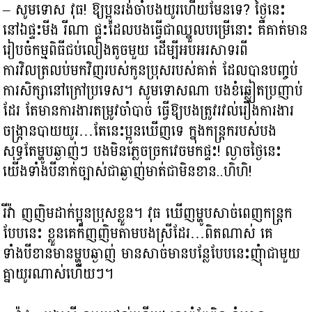
– សូមទោស វុធ! ឱ្យប្អូនរង់ចាំបងយូរហើយមែនទេ? ថ្ងៃនេះ
នៅឯផ្ទះមីង រីណា ផ្ទះដែលបងធ្វើជាឈ្នួលបម្រើនោះ គឺគាត់មាន
រៀបចំកម្មពិធីជប់លៀងតូចមួយ ដើម្បីអបអរសាទរពី
ការវិលត្រលប់មកវិញរបស់កូនប្រុសរបស់គាត់ ដែលបានបញ្ចប់
ការសិក្សានៅក្រៅប្រទេស។ សូមទោសណា បងខំឆ្លៀតប្រញាប់
ដែរ តែមានការងារតម្រូវចាំបាច់ ធ្វើឱ្យបងត្រូវរវល់រឿងការងារ
ចង្រ្កានបាយយូរ…តែនេះប្អូនឃើញទេ ក្នុងកន្ត្រករបស់បង
សុទ្ធតែម្ហូបឆ្ងាញ់ៗ បងមិនភ្លេចច្រកវេចមកផ្ទះ! ល្ងាចថ្ងៃនេះ
យើងទាំងបីនាក់ច្បាស់ជាឆ្ងាញ់មាត់ជាមិនខាន..ហិហិ!​
រីវ៉ា ញញិមដាក់ប្អូនប្រុសខ្លួន។ វុធ ឃើញម្ហូបសាច់ពេញកន្ត្រក
បែបនេះ ខ្លួនគេក៏ញញិមតាមបងស្រីដែរ…ពិតណាស់ គេ
ទាំងបីខានមានម្ហូបឆ្ងាញ់ មានសាច់មានបន្លែបែបនេះញុំាជាមួយ
គ្នាយូរណាស់ហើយៗ។