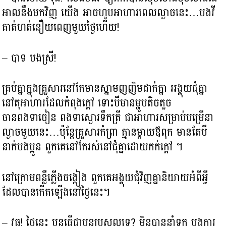
អាលនឹងមកវិញ យើង អាចហូបអាហារពេលល្ងាចនេះ…បងវី
គាត់ហត់នឿយពេញមួយថ្ងៃហើយ!
– បាទ បងស្រី!
គ្រប់គ្នាក្នុងគ្រួសារនៅតែមានស្នាមញញិមដាក់គ្នា អង្គុយជុំគ្នា
នៅតុអាហារដែលកំពុងក្ដៅ ទោះបីមានម្ហូបតិចតួច
ចានពងទាចៀន ពងទាស្ងោរទឹកត្រី ជាអាហារសម្រាប់បម្រើនា
ល្ងាចមួយនេះ…ប៉ុន្ដែគ្រួសារកំព្រា គ្មានម្ដាយឪពុក មានតែបី
នាក់បងប្អូន ពួកគេនៅតែរស់នៅជុំគ្នាដោយកក់ក្ដៅ ។
នៅក្រោមពន្លឺភ្លើងចង្កៀង ពួកគេអង្គុយជុំវិញគ្នានិយាយអំពីអ្វី
ដែលបានកើតឡើងនៅថ្ងៃនេះ។
– វុធ! ថ្ងៃនេះ ប្អូនធ្វើជាប្អូនប្រុសល្អទេ? មិនបាននាំទុក្ខ បង្កការ