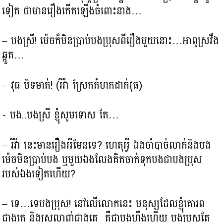
ទៀត ថាមានរឿងកើតឡើងចំពោះនាង…
– បងស្រី! ម៉េចក៏មិនប្រាប់បងប្រុសពីរឿងមួយនោះ…អាពូស្រវឹង
ឆ្កួត…
– វុធ បិទមាត់! (រីវ៉ា ស្រែកគំហកដាក់វុធ)
-​​ បង..បងស្រី ខ្ញុំសូមទោស តែ…
– រីវ៉ា នេះមានរឿងអីមែនទេ? ហេតុអ្វី ឯងចាំបាច់លាក់និងបង
ម៉េចមិនប្រាប់បង ឬមួយឯងលែងគិតចាត់ទុកបងជាបងប្រុស
របស់ឯងទៀតហើយ?
– ទេ…ទេបងប្រុស! នៅលើលោកនេះ មនុស្សដែលខ្ញុំគោរព
ជាងគេ និងស្រលាញ់ជាងគេ គឺជាបងហ្នឹងហើយ បងប្រុសតែ