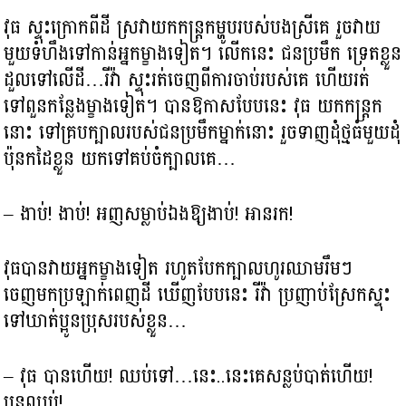
វុធ ស្ទុះក្រោកពីដី ស្រវាយកកន្ត្រកម្ហូបរបស់បងស្រីគេ រួចវាយ
មួយទំហឹងទៅកាន់អ្នកម្ខាងទៀត។ លើកនេះ ជនប្រមឹក ទ្រេតខ្លួន
ដួលទៅលើដី…រីវ៉ា ស្ទុះរត់ចេញពីការចាប់របស់គេ ហើយរត់
ទៅពួនកន្លែងម្ខាងទៀត។ បានឱកាសបែបនេះ វុធ យកកន្ត្រក
នោះ ទៅគ្របក្បាលរបស់ជនប្រមឹកម្នាក់នោះ រួចទាញដុំថ្មធំមួយដុំ
ប៉ុនកដៃខ្លួន យកទៅគប់ចំក្បាលគេ…
– ងាប់! ងាប់! អញសម្លាប់ឯងឱ្យងាប់! អានរក!
វុធបានវាយអ្នកម្ខាងទៀត រហូតបែកក្បាលហូរឈាមរឹមៗ
ចេញមកប្រឡាក់ពេញដី ឃើញបែបនេះ រីវ៉ា ប្រញាប់ស្រែកស្ទុះ
ទៅឃាត់ប្អូនប្រុសរបស់ខ្លួន…
– វុធ បានហើយ! ឈប់ទៅ…នេះ..នេះគេសន្លប់បាត់ហើយ!
ប្អូនឈប់!