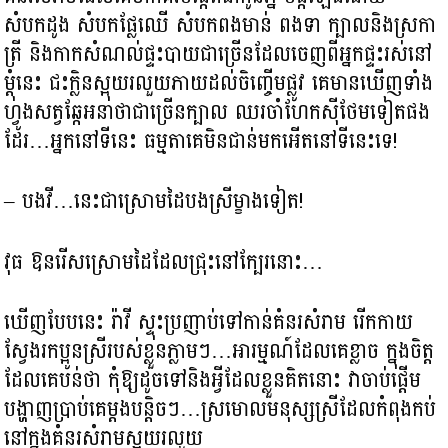
សំបកដូង សំបកផ្លែឈើ សំបកពងមាន់ ពងទា ក្បាលនិងស្រកា
ត្រី និងកាកសំណល់ផ្ទះបាយជាច្រើនដែលចេញពីអ្នកផ្ទះរស់នៅ
ម្ដុំនេះ ជះក្លិនស្អុយរលួយភាយដល់​ចិញ្ចើម​ផ្លូវ គេមានឃើញ​ទាំង​
ហ្វូងសត្វ​ឆ្កែអនាថា​ជា​ច្រើន​ក្បាល ​ឈរ​ចាំ​ហែក​ស៊ី​ថែម​ទៀត​ផង​
ដែរ…អ្នកនៅទីនេះ ធម្មតាគេមិនជាន់មកអើតនៅទីនេះទេ!
– បងវី…នេះជាស្រោមដៃបងស្រីម្ខាងទៀត!
វុធ ឱនរើសស្រោមដៃដែលជ្រុះនៅក្បែរនោះ…
ឃើញបែបនេះ រ៉ាវី ស្ទុះប្រញាប់ទៅកាន់គំនរសំរាម រើកកាយ
ស្វែងរកប្អូនស្រីរបស់ខ្លួនភ្លាមៗ…អារម្មណ៍ដែលគេខ្លាច ក្នុងចិត្ត
ដែលគេបន់ថា កុំឱ្យដូចទៅនិងអ្វីដែលខ្លួនគិតនោះ វាចាប់ផ្ដើម
បង្ហាញប្រាប់គេម្ដងបន្ដិចៗ…ស្រមោលមនុស្សស្រីដែលកំពុងកប់
នៅក្នុងគំនរសំរាមស្អុយរលួយ