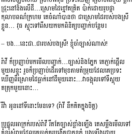
ជ្រុះនៅនិងលើដី…ស្រោមដៃខ្មៅគគ្រិត ប៉ាក់ដោយរូបផ្កា
កុលាបពណ៌ក្រហម គេចំណាំបានថា ជាស្រោមដៃរបស់បងស្រី
ខ្លួន… វុធ ស្ទុះទៅរើសយកមកពិនិត្យបញ្ជាក់បន្ថែម៖
– បង…នេះជា..ជារបស់បងស្រី! ខ្ញុំចាំច្បាស់ណាស់!
រ៉ាវី ក៏ប្រញាប់មកមើលបញ្ជាក់…ច្បាស់និងភ្នែក គេភ្ញាក់ផ្អើល
មួយសន្ទុះ រួចក៏ប្រញាប់ដើរទៅមុខតាមតំម្រុយដែលគេប្រទះ
ឃើញពីស្រោមដៃធ្លាក់នៅដីមួយនោះ…វាចង្អុលទៅទីស្អុយ
គគ្រុកមួយនោះ…
រីវ៉ា អូននៅទីនោះមែនទេ? (រ៉ាវី នឹកគិតក្នុងចិត្ត)
ប្រូផ្នូលអាក្រក់របស់រ៉ាវី រឹតតែច្បាស់ខ្លាំងឡើង គេសម្លឹងមើលទៅ
គំនរសំរាមដែលគេចាក់គរបង្កើតជាកូនភ្នំ បង្កឡើងដោយ