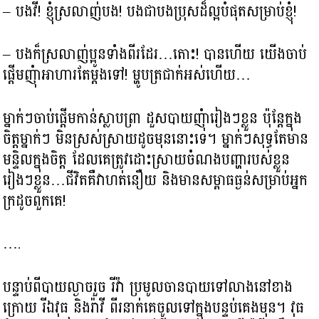
– បងវី! ខ្ញុំស្រលាញ់បង! បងជាបងប្រុសដ៏ល្អបំផុតសម្រាប់ខ្ញុំ!
– បងក៏ស្រលាញ់ប្អូនទាំងពីរដែរ…តោះ! បានហើយ យើងចាប់
ផ្ដើមញុំាអាហារតែម្តងទៅ! ម្ហូបត្រជាក់អស់ហើយ…
ម្នាក់ៗចាប់ផ្ដើមកាន់ស្លាបព្រា ដួសបាយញុំារៀងៗខ្លួន ប៉ុន្ដែក្នុង
ចិត្តម្នាក់ៗ មិនស្រស់ស្រាយដូចមុននោះទេ។ ម្នាក់ៗសុទ្ធតែមាន
មន្ទិលក្នុងចិត្ត ដែលគេត្រូវដោះស្រាយចំណងបញ្ហារបស់ខ្លួន
រៀងៗខ្លួន…ជីវិតគឺវាហត់នឿយ និងមានសម្ពាធធ្ងន់សម្រាប់អ្នក
ក្រដូចពួកគេ!
….
បន្ទាប់ពីបាយល្ងាចរួ​ច រីវ៉ា ប្រមូលចានបាយទៅលាងនៅខាង
ក្រោយ រីឯវុធ និងរ៉ាវី ពីរនាក់គេចូលទៅក្នុងបន្ទប់គេងមុន។ វុធ