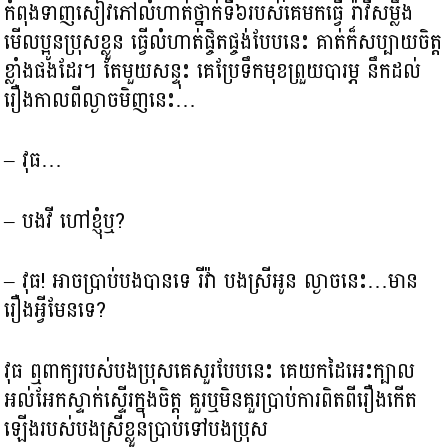
កំពុងទាញសៀវភៅលំហាត់ថ្នាក់ទី៦របស់គេមកធ្វើ រ៉ាវីសម្លឹង
មើលប្អូនប្រុសខ្លួន ធ្វើលំហាត់ផ្ចិតផ្ចង់បែបនេះ គាត់ក៏សប្បាយចិត្ត
ខ្លាំងផងដែរ។ តែមួយសន្ទុះ គេប្រែទឹកមុខព្រួយបារម្ភ នឹកដល់
រឿងកាលពីល្ងាចមិញនេះ…
– វុធ…
– បងវី ហៅខ្ញុំឬ?
– វុធ! អាចប្រាប់បងបានទេ រីវ៉ា បងស្រីអូន ល្ងាចនេះ…មាន
រឿងអ្វីមែនទេ?
វុធ ឮពាក្យរបស់បងប្រុសគេសួរបែបនេះ គេយកដៃអេះក្បាល
អល់អែកស្ទាក់ស្ទើរក្នុងចិត្ត គួរឬមិនគួរប្រាប់ការពិតពីរឿងកើត
ឡើងរបស់បងស្រីខ្លួនប្រាប់ទៅបងប្រុស