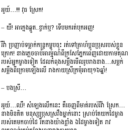
អួយ៍…!!! វុធ ស្រែក!
– យី! អាក្មេងឆ្កួត..ខ្វាក់ឬ? ទើបមករត់បុកអញ!
រីវ៉ា ប្រញាប់ទម្លាក់កន្រ្តកម្ហូបចុះ រត់ទៅគ្រាហ៍ប្អូនប្រុសរបស់ខ្លួន
ក្រោក! នាងភ្លេចចាប់អារម្មណ៍ពីក្រសែភ្នែកពេញដោយកាមគុណ
របស់អ្នកម្ខាងទៀត ដែលកំពុងសម្លឹងមើលរូបរាងនាង…សម្លក់
សម្លឹងពីក្រោមឡើងលើ រាងកាយស្រីក្រមុំអាយុ១៦ឆ្នាំ!
– បងស្រី…
អូយ៍…ឈឺ! សំឡេងលើកនេះ គឺចេញពីមាត់របស់រីវ៉ា​ ស្រែក…
នាងមិនគិត មនុស្សប្រុសស្រវឹងម្នាក់នោះ ស្រាប់តែយកដៃម្ខាង
របស់គេមកចាប់ដៃ រឹតនាងយ៉ាងខ្លាំង ឯដៃម្ខាងទៀត រាវ