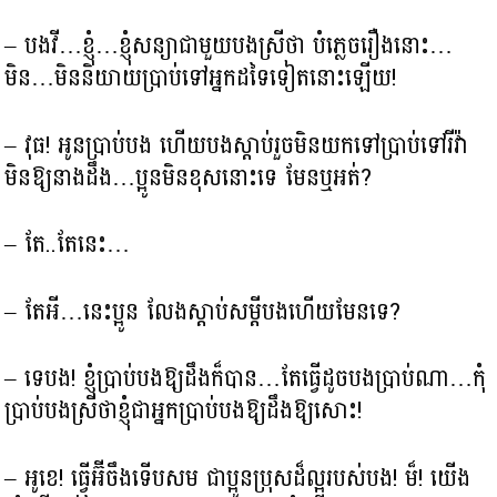
– បងវី…ខ្ញុំ…ខ្ញុំសន្យាជាមួយបងស្រីថា​ បំភ្លេចរឿងនោះ…
មិន…មិននិយាយប្រាប់ទៅអ្នកដទៃទៀតនោះឡើយ!
– វុធ! អូនប្រាប់បង ហើយបងស្ដាប់រួចមិនយកទៅប្រាប់ទៅរីវ៉ា
មិនឱ្យនាងដឹង…ប្អូនមិនខុសនោះទេ មែនឬអត់?
– តែ..តែនេះ…
– តែអី…នេះប្អូន លែងស្ដាប់សម្ដីបងហើយមែនទេ?
– ទេបង! ខ្ញុំប្រាប់បងឱ្យដឹងក៏បាន…តែធ្វើដូចបងប្រាប់ណា…កុំ
ប្រាប់បងស្រីថាខ្ញុំជាអ្នកប្រាប់បងឱ្យដឹងឱ្យសោះ!
– អូខេ! ធ្វើអ៊ីចឹងទើបសម ជាប្អូនប្រុសដ៏ល្អរបស់បង! ម៏! យើង