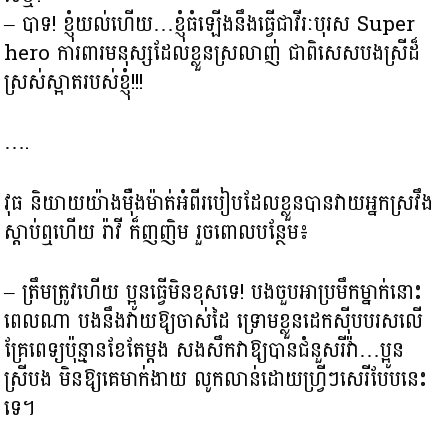
– បាទ! ខ្ញុំយល់ហើយ…ខ្ញុំធំឡើងនឹងធ្វើជាវីរៈបុរស Super
hero ការពារមនុស្សដែលខ្លួនស្រលាញ់ ជាពិសេសបងស្រីដ៏
ស្រស់ស្អាតរបស់ខ្ញុំ!!!
….
វុធ និយាយយ៉ាងម៉ឺងម៉ាត់អំពីរបៀបដែលខ្លួនបានវាយអ្នកស្រវឹង
ស្ដាប់ឮហើយ រ៉ាវី ក៏ញញិម រួចពោលបន្ថែម៖
– ត្រឹមត្រូវហើយ ប្អូនធ្វើមិនខុសទេ! បងចួបអាប្រមឹកម្នាក់នោះ
ពេលណា បងនឹងវាយឱ្យចាស់ដៃ ទ្រោមខ្លួនដេកស៊ីបបរសលើ
គ្រែពេទ្យប៉ុន្មានខែតែម្ដង សងសឹកវាឱ្យបានជំនួសរីវ៉ា…ប្អូន
ស្រីបង មិនឱ្យគេមាក់ងាយ លូកលាន់ដោយហ្វ្រីៗសេរីបែបនេះ
ទេ។