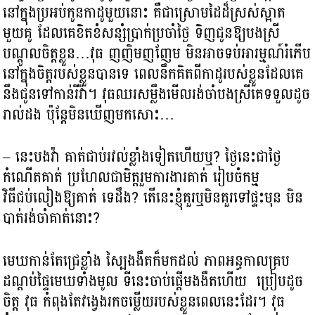
នៅក្នុងប្រអប់កូនកាដូមួយនោះ គឺជាស្រោមដៃដ៏ស្រស់ស្អាត
មួយគូ ដែលគេខិតខំសន្សំប្រាក់ប្រចាំថ្ងៃ ទិញជូនឱ្យបងស្រី
បណ្ដូលចិត្តខ្លួន…វុធ ញញិមញញែម មិនអាចទប់អារម្មណ៍រំភើប
នៅក្នុងចិត្តរបស់ខ្លួនបានទេ ពេលនឹកគិតពីកាដូរបស់ខ្លួនដែលគេ
នឹងជូនទៅកាន់រីវ៉ា។ វុធឈរសម្លឹងមើលរង់ចាំបងស្រីគេទទួលដូច
រាល់ដង ប៉ុន្ដែមិនឃើញមកសោះ…
– នេះបងវ៉ា គាត់ជាប់រវល់ខ្លាំងទៀតហើយឬ? ថ្ងៃនេះជាថ្ងៃ
កំណើតគាត់ ប្រហែលជាមិត្តរួមការងារគាត់ រៀបចំកម្ម
វិធីជប់លៀងឱ្យគាត់ ទេដឹង? តើនេះខ្ញុំគួរឬមិនគួរទៅផ្ទះមុន មិន
បាត់រង់ចាំគាត់នោះ?
មេឃកាន់តែជ្រេខ្លាំង ស្បៃងងឹតក៏មកដល់ ភាពអន្ធកាលគ្រប
ដណ្ដប់ផ្ទៃមេឃទាំងមូល ទីនេះចាប់ផ្ដើមងងឹតហើយ ប្រៀបដូច
ចិត្ត វុធ កំពុងតែវង្វេងរកចម្លើយរបស់ខ្លួនពេលនេះដែរ។ វុធ