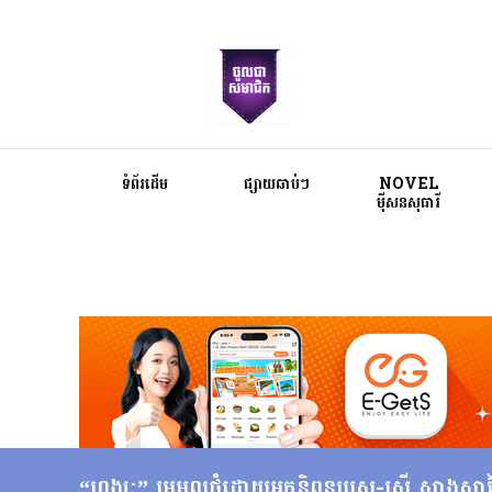
ទំព័រដើម
ផ្សាយឆាប់ៗ
NOVEL
ម៉ីសនសុធារី
“ហង្សៈ” ម្រមូលផ្ដុំដោយអ្នកនិពន្ធប្រុស-ស្រី សាងស្នាដ