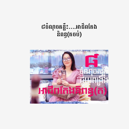
៨ចំណុចគន្លឹះ….អាជីពតែង
និពន្ធ(តចប់)