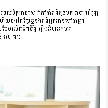
ការចូលចិត្តអានសៀវភៅតាំងពីតូចមក វាបាន​ជំរុញ​
ើយ​ចង់​កែប្រែ​ខ្លួនឯង​ពី​អ្នកអាន​ទៅ​ជា​អ្នក​
ថបទ​បែប​លើកទឹកចិត្ត រឿងនិទានកុមារ
ច្រើន​ទៀត។