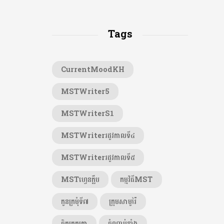
Tags
CurrentMoodKH
MSTWriter5
MSTWriterS1
MSTWriterរដូវកាលទី៤
MSTWriterរដូវកាលទី៥
MSTហ្វេនក្លឹប
កម្មវិធីMST
កូនក្រមុំទី៧
ក្រុមសាមូរ៉ៃ
ចិត្តត្រួតត្រា
ចំណាប់ខ្មាំង