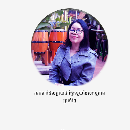
អរគុណដែលក្លាយជាផ្នែកមួយនៃសកម្មភាព
ប្រចាំថ្ងៃ