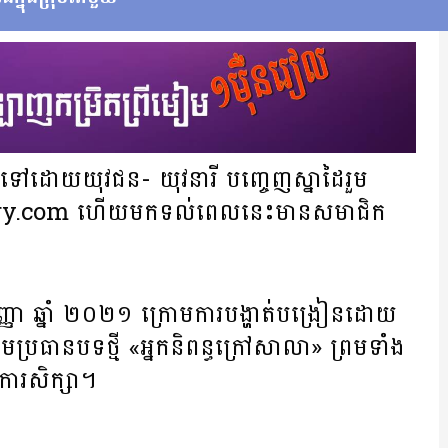
ផ្ដុំទៅដោយយុវជន- យុវនារី បញ្ចេញស្នាដៃរួម
ary.com ហើយមកទល់ពេលនេះមានសមាជិក
្ញា ឆ្នាំ ២០២១ ក្រោមការបង្ហាត់បង្រៀន​ដោយ​
្រោមប្រធានបទថ្មី «អ្នកនិពន្ធក្រៅសាលា» ព្រមទាំង
ការសិក្សា។