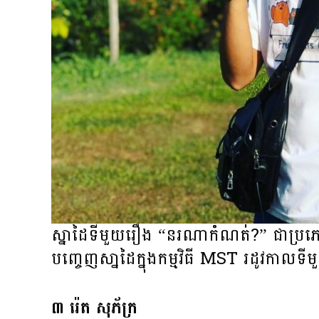
ស្នាដៃទីមួយរឿង “នរណាកំណត់?” ជាប្រភេទរឿ
បញ្ចេញសា្នដៃក្នុង​កម្មវិធី MST រដូវកាលទី
៣ រ៉េត សុភ័ក្រ