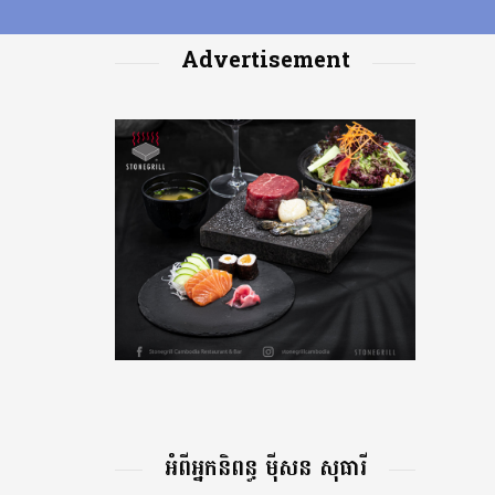
Advertisement
អំពីអ្នកនិពន្ធ ម៉ីសន សុធារី