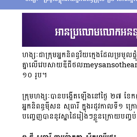
ហង្សៈជាក្រុមអ្នកនិពន្ធវ័យក្មេងដែលម្រមូល
គ្នាលើវេបសាយឌីជីថល​meysansothe
១០ រូប។
ក្រុមហង្សៈបាន​បង្កើតឡើងនៅថ្ងៃ ២៧ ខែកញ
អ្នកនិពន្ធ​ម៉ីសន សុធារី ក្នុងរដូវកាលទី១ ក
បញ្ចេញបាននូវស្នាដៃរៀងៗខ្លួនក្រោយបញ្ចប់