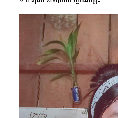
១ ជី សុធារី នាម​ប៉ាកកា ស្លឹកឈើជ្រុះ