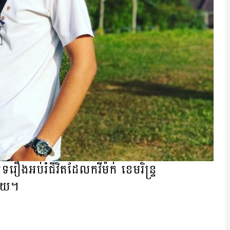
ងអប់រំជីវិតដែលកវីម៉ក់ ខេមរិន្រ្ទ
មួយ។