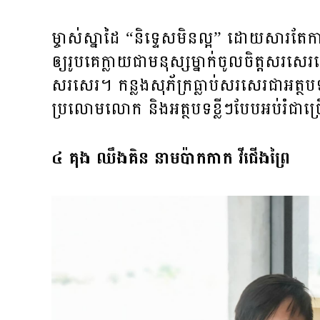
ម្ចាស់ស្នាដៃ “និទ្ទេស​មិនល្អ” ដោយសារតែ
ឲ្យរូបគេ​ក្លាយជា​មនុស្សម្នាក់​ចូលចិត្ត​សរសេរ​ហ
សរសេរ។ កន្លង​សុភ័ក្រ​ធ្លាប់​សរសេរ​ជា​អត្
ប្រលោមលោក និង​អត្ថបទ​ខ្លីៗ​បែប​អប់រំ​ជា​
៤ គុង ឈឹងគិន នាម​ប៉ាកកាក វីជើងព្រៃ