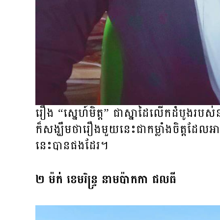
រឿង “ស្នេហ៍មិត្ត” ជាស្នាដៃលើកដំបូងរបស
ក៏​សង្ឃឹម​ថា​រឿង​មួយ​នេះជា​កម្លាំងចិត្ត​ដែល​
នេះបានផងដែរ។
២ ម៉ក់ ខេមរិន្រ្ទ នាម​ប៉ាកកា ជលធី