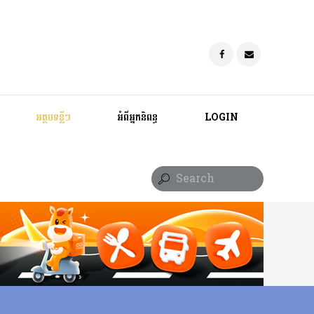
អត្ថបទខ្លីៗ
អំពីអ្នកនិពន្ធ
LOGIN