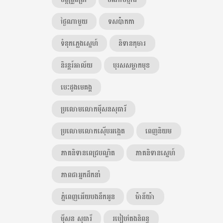
ថ្ងៃណាមួយ
ទសប៉ាកកា
ទំនុកភ្លេងស្នេហ៍
និទានកុមារ
និរន្តរ៍អាល័យ
បុរសសម្លាកមុខ
បេះដូងមេគង្គ
ប្រលោមលោកម៉ីសនសុធារី
ប្រលោមលោកស៊ើបអង្កេត
ពេញនិយម
ភាគនិទានពេជ្របណ្ឌិត
ភាគនិទានស្នេហ៍
ភាពជាអ្នកដឹកនាំ
ភ្នំពេញអើយបងនឹកអូន
ម៉ានីយ៉ា
ម៉ីសន សុធារី
របៀបតែងនិពន្ធ