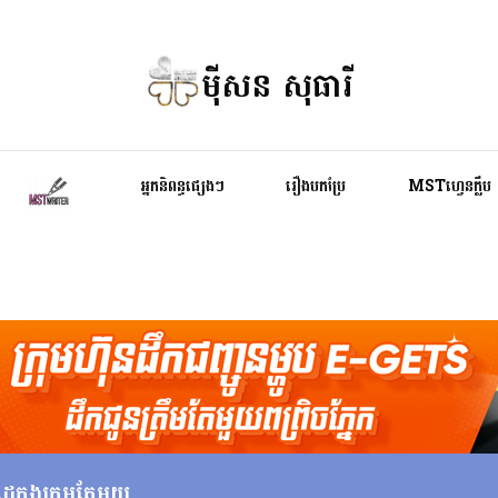
ម៉ីសន សុធារី
អ្នកនិពន្ធផ្សេងៗ
រឿងបកប្រែ
MSTហ្វេនក្លឹប
ៃក្នុងក្រុមតែមួយ