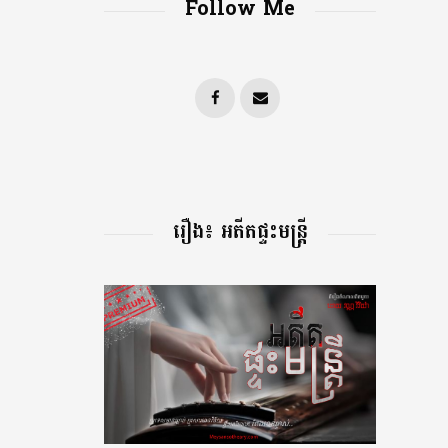
Follow Me
រឿង៖ អតីតផ្ទះមន្រ្តី