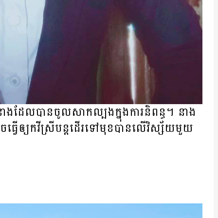
់នាងដែលបានចូលសាកល្បងក្នុងការនិពន្ធ។ នាង​
អាច​ធ្វើឲ្យ​កវីស្រីបន្តដើរទៅមុខ​បានលើវិស្ស័យមួយ​