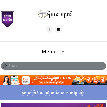
ម៉ីសន សុធារី
Menu
កូនក្រមុំទី៧ ចេញផ្សាយស្អែកនេះ នៅព្រីមៀម