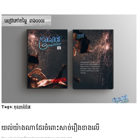
Tags:
កូនក្រមុំទី៧
យល់យ៉ាងណាដែរចំពោះសាច់រឿងខាងលើ