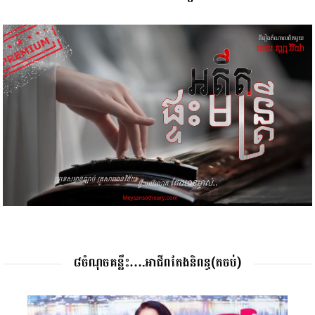
៨ចំណុចគន្លឹះ….អាជីពតែងនិពន្ធ(តចប់)