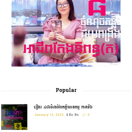
Popular
រឿង៖ ៤៨ម៉ោងបំបែកក្តីឃាតកម្ម ភាគទី៦
January 13, 2022
|
Bo Bo
0