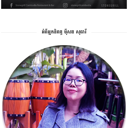
អំពីអ្នកនិពន្ធ ម៉ីសន សុធារី