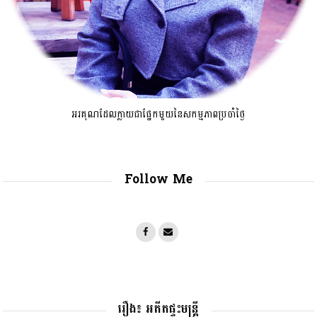
អរគុណដែលក្លាយជាផ្នែកមួយនៃសកម្មភាពប្រចាំថ្ងៃ
Follow Me
រឿង៖ អតីតផ្ទះមន្រ្តី