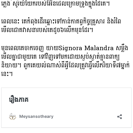
ភ្លេង សូរយំយែករបស់អ៊ែនជេលក្រោមទ្រូងក្នុងដៃគេ។
ពេលនេះ គេកំពុងដើរឆ្ពោះទៅកាន់កាតព្វកិច្ចគ្រួសារ និងរំពៃ
មើលជោគវាសនារបស់គេដូច៦លើកមុនដែរ។
មុនពេលគេចាកចេញ យាយSignora Malandra សម្លឹង
មើលគ្នាជាមួយគេ ទៅវិញទៅមកដោយស្ងប់ស្ងាត់គ្មានពាក្យ
និយាយ។ ពួកគេយល់ណាស់ពីអ្វីដែលត្រូវធ្វើលើភរិយាទី៧ម្នាក់
នេះ។