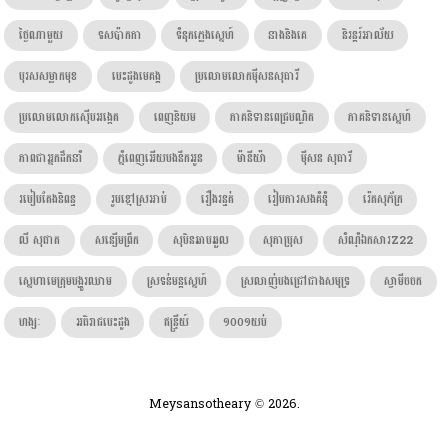
ថ្ងៃណាមួយ
ទសប៉ាកកា
ទំនុកភ្លេងស្នេហ៍
នាងនិងគេ
និរន្តរ៍អាល័យ
បុរសសម្លាកមុខ
បេះដូងមេគង្គ
ប្រលោមលោកម៉ីសនសុធារី
ប្រលោមលោកស៊ើបអង្កេត
ពេញនិយម
ភាគនិទានពេជ្របណ្ឌិត
ភាគនិទានស្នេហ៍
ភាពជាអ្នកដឹកនាំ
ភ្នំពេញអើយបងនឹកអូន
ម៉ានីយ៉ា
ម៉ីសន សុធារី
របៀបតែងនិពន្ធ
រូបខ្មៅស្រអាប់
រឿងរន្ធត់
រៀបការសងគំនុំ
រ៉េតសុភ័ក្រ
លី សុផាត
សន្សើមព្រឹក
សុបិនឆាបឆួល
សុភាប្រុស
សំណុំឯកសារZ22
ស្នេហាមេក្រុមបង្ហូរឈាម
ស្រទន់មន្តស្នេហ៍
ស្រលាញ់បងជ្រៅជាងសមុទ្រ
ស្វាមីចចក
ហង្សៈ​
អធិរាជបេះដូង
ឥន្រ្ទីយ៍
១០០១យប់
Meysansotheary © 2026.