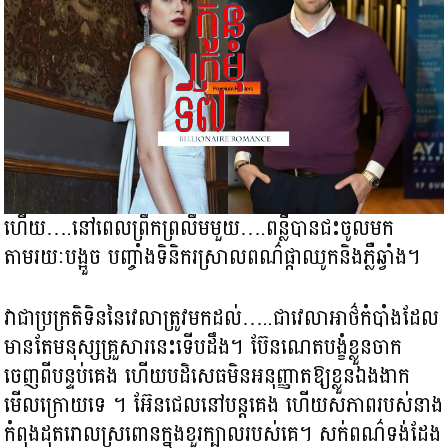
ហើយ….នៅពេលព្រឹកព្រលឹមមួយ….ពន្លឺបានជះចូលមក
តាមរយៈបង្អួច បញ្ចាំងទិនិករស្រាលពណ៌ផ្កាឈូកនិងភ្លឺឆ្វាំង។
វាជាប្រក្រតិទិននៃវេលាត្រូវមកដល់…..ជាវេលាអាថ៌កំបាំងដែល
មានតែមនុស្សគ្រួសារនេះទើបដឹង។ ប៊ែនណេតបង្ខំខ្លួនចាក
ចេញពីបន្ទប់គេង ហើយបដិសេធមិនអនុញ្ញាតឱ្យខ្លួនឯងងាក
មើលក្រោយទេ ។ អ៊ែនជេលនៅបន្តគេង ហើយសភាពរបស់នាង
កំពុងដុតរោលស្រពោនក្នុងខួរក្បាលរបស់គេ។ សក់ពណ៌ទង់ដែង