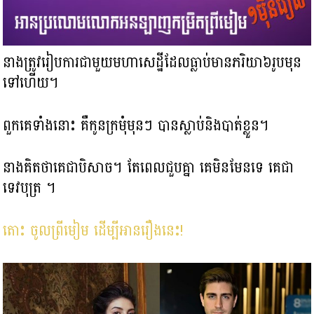
នាង​ត្រូវរៀបការជាមួយមហាសេដ្ឋីដែលធ្លាប់មាន​ភរិយា៦រូបមុន
ទៅហើយ។
ពួកគេទាំងនោះ គឺកូនក្រមុំមុនៗ បានស្លាប់និងបាត់ខ្លួន។
នាងគិតថា​គេជាបិសាច។ តែពេលជួបគ្នា​ គេមិនមែន​ទេ គេជា
ទេវបុត្រ ។
តោះ ចូលព្រីមៀម ដើម្បីអានរឿងនេះ!