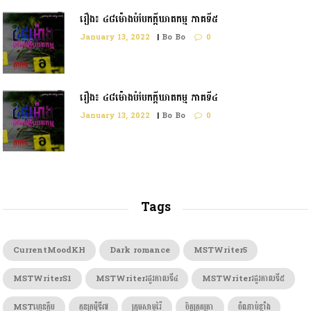
រឿង៖ ៤៨ម៉ោងបំបែកក្ដីឃាតកម្ម ភាគទី៥
January 13, 2022
|
Bo Bo
0
រឿង៖ ៤៨ម៉ោងបំបែកក្តីឃាតកម្ម ភាគទី៤
January 13, 2022
|
Bo Bo
0
Tags
CurrentMoodKH
Dark romance
MSTWriter5
MSTWriterS1
MSTWriterរដូវកាលទី៤
MSTWriterរដូវកាលទី៥
MSTហ្វេនក្លឹប
កូនក្រមុំទី៧
ក្រុមសាមូរ៉ៃ
ចិត្តត្រួតត្រា
ចំណាប់ខ្មាំង