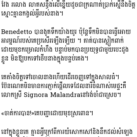
វែង រលោង លាតសន្ធឹងលើខ្នើយដូចជាក្រណាត់ប្រាក់ស្មើនឹងចិត្ត
ស្មោះគ្មានកង្វល់អ្វីរបស់នាង។
Benedetto បានងូតទឹកយ៉ាងយូរ ប៉ុន្តែទឹកមិនបានធ្វើអោយ
អារម្មណ៍របស់គេប្រសើរឡើងឡើយ ។ គាត់បានស្លៀកពាក់
ដោយមុខកម្រោលកំហឹង បន្ទាប់មកបានប្រយុទ្ធជាមួយបេះដូង
ខ្លួន មិនឱ្យបកទៅថើបនាងក្នុងបន្ទប់គេង។
គេតាំងចិត្តទៅចោលនាងហើយដើរចេញទៅក្នុងសាលធំ។
ប៊ែនណេតមិនមានការភ្ញាក់ផ្អើលទេដែលនារីចំណាស់មេផ្ទះគឺ
លោកស្រី Signora Malandraនៅរង់ចាំជាស្រេច។
«ចាត់ការបាន!»គេបញ្ជាដោយមុខស្រពោន។
នៅក្នុងខ្លួនគេ គ្មានអ្វីក្រៅពីការយំសោកសៅនិងនឹកដល់សំឡេង