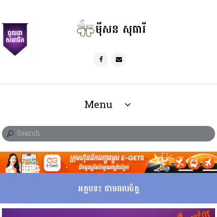
ម៉ីសន សុធារី
Menu
អត្ថបទ៖ ថាមពលចិត្ត