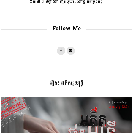
អរគុណដែលក្លាយជាផ្នែកមួយនៃសកម្មភាពប្រចាំថ្ងៃ
Follow Me
រឿង៖ អតីតផ្ទះមន្រ្តី