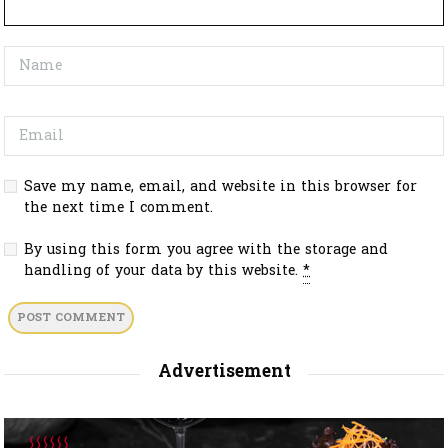
Save my name, email, and website in this browser for
the next time I comment.
By using this form you agree with the storage and
handling of your data by this website.
*
Advertisement