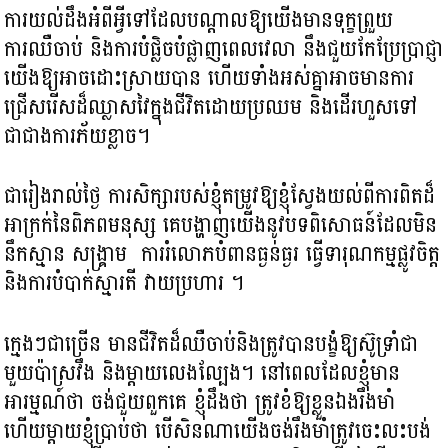
ការយល់ដឹងអំពីអ្វីទៅដែលបណ្តាលឱ្យយើងមានទុក្ខព្រួយ
ការឈឺចាប់ និងការបំផ្លិចបំផ្លាញពេលវេលា នឹងជួយកែប្រែប្រាជ្ញា
យើងឱ្យ​អាចដោះស្រាយបាន ហើយ​ទាំងអស់គ្នាអាច​មាន​ការ
ជ្រើសរើសដ៏ឈ្លាសវៃក្នុងជីវិតដោយប្រឈម និងដើរហួសទៅ
ជាជាងការភ័យខ្លាច។
ជារៀងរាល់ថ្ងៃ ការសិក្សា​របស់ខ្ញុំតម្រូវឱ្យខ្ញុំស្វែងយល់ពីការពិតដ៏
អាក្រក់នៃពិភពមនុស្ស គេបង្ហាញយើងនូវ​បទពិសោធន៍ដែលមិន
នឹកស្មាន សង្គ្រាម ការរំលោភបំពានធ្ងន់ធ្ងរ ធ្វើទារុណកម្មផ្លូវចិត្ត
និងការបំបាក់ស្មារតី វាយប្រហារ ។
ក្មេងៗជាច្រើន មានជីវិត​ដ៏ឈឺចាប់និងត្រូវបានបង្ខំឱ្យស៊ូទ្រាំជា
មួយប៉ាស្រវឹង និងម្តាយលេងល្បែង។ នៅពេលដែលខ្ញុំមាន
អារម្មណ៍ថា ចង់ជួយពួកគេ ខ្ញុំដឹងថា ត្រូវខំឱ្យខ្លួនឯងរឹងមាំ
ហើយម្តាយខ្ញុំប្រាប់ថា បើសិនណាយើងចង់រឹងមាំត្រូវចេះលះបង់