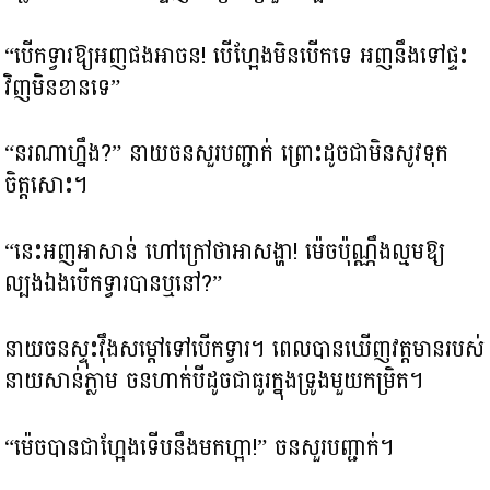
“បើកទ្វារឱ្យអញផងអាចន! បើហ្អែងមិនបើកទេ អញនឹងទៅផ្ទះ
វិញមិនខានទេ”
“នរណាហ្នឹង?” នាយចនសួរបញ្ជាក់ ព្រោះដូចជាមិនសូវទុក
ចិត្តសោះ។
“នេះអញអាសាន់ ហៅក្រៅថាអាសង្ហា! ម៉េចប៉ុណ្ណឹងល្មមឱ្យ
ល្បងឯងបើកទ្វារបានឬនៅ?”
នាយចនស្ទុះវ៉ឹងសម្តៅទៅបើកទ្វារ។ ពេលបានឃើញវត្តមានរបស់
នាយសាន់ភ្លាម ចនហាក់បីដូចជាធូរក្នុងទ្រូងមួយកម្រិត។
“ម៉េចបានជាហ្អែងទើបនឹងមកហ្អា!” ចនសួរបញ្ជាក់។