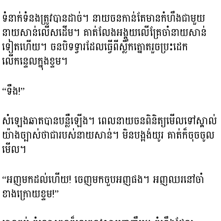
ទំនាក់ទំនងត្រូវបានដាច់។ នាយចនកាន់តែមានកំហឹងជាមួយ
នាយសាន់លើសដើម។ គាត់លែងអង្គុយលើគ្រែចាំនាយសាន់
ទៀតហើយ។ ចនបិទទ្វារដែលធ្វើពីស្លឹកត្នោតរួចប្រះដេក
លើកន្ទេលក្នុងខ្ទម។
“ទឺង!”
សំឡេងឆាតបានបន្លឺឡើង។ ពេលនាយចនពិនិត្យមើលទៅស្គាល់
យ៉ាងច្បាស់ថាជារបស់នាយសាន់។ មិនបង្អង់យូរ គាត់ក៏ចុចចូល
មើល។
“អញមកដល់ហើយ! ចេញមកចួបអញផង។ អញឈរនៅចាំ
ខាងក្រោយខ្ទម!”