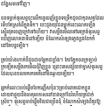
ដង្ហែសពទៅវិញ។
ចនទម្លាក់ទូរសព្ទចុះលើកន្ទេលញ័រខ្លួនទទ្រើកដូចជាកូនសត្វដែល
ទើបតែស្រង់ពីក្នុងទឹក។ បេះដូងយុវជនម្នាក់នេះលោតឡើង
ស្ទើរផុតចេញក្រៅទៅហើយ។ វាសម្លឹងមើលទៅអេក្រង់ទូរសព្ទ
ឃើញលោតនាទីនៅឡើយ ចំណែកសំឡេងភ្លេងខ្លងខែកក៏
នៅតែបន្តឡើង។
គ្រប់យ៉ាងហាក់បីដូចជាចម្លែកជាខ្លាំង។ កែវភ្នែកចនក្រឡាប់
ក្រឡើតសម្លឹងរកមើលជុំវិញខ្លួន ព្រោះគេសង្ស័យថាម្ចាស់ទូរសព្ទ
ដែលបានខលមករកគេគឺនៅមិនឆ្ងាយឡើយ។
អ្នកកំលោះចាប់ផ្តើមបែកញើសប៉ុនៗគ្រាប់ពោតជោកខ្លួន
ដោយវាផ្ទុយនឹងធាតុអាកាសនៅខាងក្រៅខែរំហើយត្រជាក់
ស្រិប។ ទូរសព្ទចាប់ផ្តើមវិលជាច្រើនជុំ ចំណែកសំឡេងដ៏គួរឱ្យ