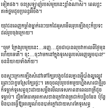
ទៀតផង។ ចនស្រឡាញ់របស់មួយនេះខ្លាំងណាស់។ ពេលខ្លះ
គាត់ថ្នមដូចប្រពន្ធអ៊ីចឹង។
យុវជនពេញកម្លាំងម្នាក់នេះយកដៃអូសមើលរូបឡើងចុះក៏ប្រទះ
ដល់រូបចុងក្រោយ។
“ចុម! ក្រែងរូបមួយនេះ…អញ…ដូចជាបានលុបវាកាលពីថ្ងៃមុន
ហើយទេតើ។ ចុះ…ចុះវាមកនៅក្នុងទូរសព្ទរបស់អញម្តេចបាន!”
ចននិយាយទាំងភ័យ។
ចនស្ទុះក្រោកឡើងសំដៅទៅក្បែរបង្អួចដែលគ្មានអ្វីបាំងល្ហល្ហេវ
ព្រោះជាខ្ទមស្រែក្បែរផ្ទះ។ គេចុចលុបរូបថតមួយហ្នឹងសារជាថ្មីរួច
ក៏ទម្លាក់ទូរសព្ទចុះដោយសម្លឹងមើលទេសភាពនាពេលរាត្រីដូច
ទម្លាប់។ ដ្បិតតែធាតុអាកាសខាងក្រៅរាងត្រជាក់បន្តិចមែន ប៉ុន្តែ
មិនបានធ្វើឱ្យអារម្មណ៍ចនបាត់ក្តៅដោយសារតែទូរសព្ទ