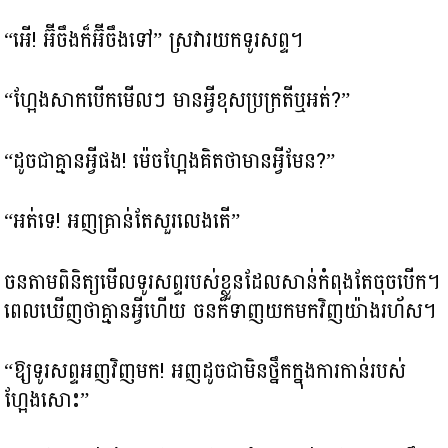
“អើ! អ៊ីចឹងក៏អ៊ីចឹងទៅ” ស្រវារយកទូរសព្ទ។
“ហ្អែងសាកបើកមើលៗ មានអ្វីខុសប្រក្រតីឬអត់?”
“ដូចជាគ្មានអ្វីផង! ម៉េចហ្អែងគិតថាមានអ្វីមែន?”
“អត់ទេ! អញគ្រាន់តែសួរលេងតើ”
ចនតាមពិនិត្យមើលទូរសព្ទរបស់ខ្លួនដែលសាន់កំពុងតែចុចបើក។
ពេលឃើញថាគ្មានអ្វីហើយ ចនក៏ទាញយកមកវិញយ៉ាងរហ័ស។
“ឱ្យទូរសព្ទអញវិញមក! អញដូចជាមិនថ្នឹកក្នុងការកាន់របស់
ហ្អែងសោះ”