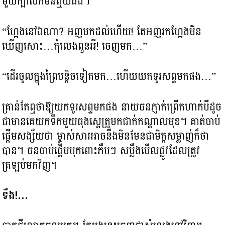
មួយក្បាលក៏មិនឮយំផង។
“ហ្អែងនៅឯណា? អញមកដល់ហើយ! តែអញរកហ្អែងមិន
ឃើញសោះ…កុំលេងពួនអី! ចេញមក…”
“ដើរចូលក្នុងព្រៃបន្តិចទៀតមក…ហើយយកទូរសព្ទមកផង…”
គ្រាន់តែឮថាឱ្យយកទូរសព្ទមកផង នាយចនភ្ញាក់ព្រើតហាក់បីដូច
ជាមានគេយកទឹកមួយធុងស្ពេត្រូមកជាក់កណ្តាលមុខ។ គាត់ចាប់
ផ្តើមសង្ស័យថា ម្ចាស់សារអាចនឹងមិនមែនជាមិត្តសម្លាញ់ក៏ថា
បាន។ ចនចាប់ផ្តើមបុកពោះភឹបៗ សម្លឹងមើលផ្លូវដែលត្រូវ
ត្រឡប់មកវិញ។
ទឺង!…