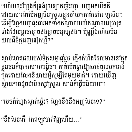
“ហើយចុះហ្អែងក៏ទ្រង់ច្រឡោតម្ល៉េះហ្អា! អញមកយឺតគឺ
ដោយសារតែម៉ែអញមិនស្រួលខ្លួនចាំយកគាត់ទៅពេទ្យសិន។
ដើម្បីហ្អែងអញពុះពារមកទាំងកណ្តាលយប់កណ្តាលអធ្រាត្រ
ទាំងដែលខ្លាចខ្មោចផងខ្លាចមនុស្សផង។ ប៉ុណ្ណឹងហើយមិន
យល់ពីចិត្តអញទៀតហ្អី?”
ស្តាប់ហេតុផលរបស់មិត្តសម្លាញ់រួច ភ្លើងកំហឹងដែលមាននៅក្នុង
ខ្លួនចនក៏បានរសាយបន្តិច។ គាត់បើកទ្វារឱ្យសាន់ចូលមកខាង
ក្នុងដោយលែងនិយាយអ្វីសូម្បីតែមួយម៉ាត់។ ដោយឃើញ
ស្ថានភាពដូចជាមិនសូវស្រួល សាន់ក៏ផ្តើមនិយាយ។
“ម៉េចក៏ហ្អែងស្ងាត់ម្ល៉េះ? ហ្អែងខឹងនឹងអញមែនទេ?”
“ខឹងមែនតើ! តែឥឡូវបាត់វិញហើយ…”