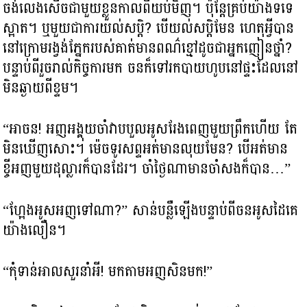
ចង់លេងសើចជាមួយខ្លួនកាលពីយប់មិញ។ ប៉ុន្តែគ្រប់យ៉ាងទទេ
ស្អាត។ ឬមួយជាការយល់សប្តិ? បើយល់សប្តិមែន ហេតុអ្វីបាន
នៅក្រោមរង្វង់ភ្នែករបស់គាត់មានពណ៌ខ្មៅដូចជាអ្នកញៀនថ្នាំ?
បន្ទាប់ពីរួចរាល់កិច្ចការមក ចនក៏ទៅរកបាយហូបនៅផ្ទះដែលនៅ
មិនឆ្ងាយពីខ្ទម។
“អាចន! អញអង្គុយចាំវាបបួលអូសរែងពេញមួយព្រឹកហើយ តែ
មិនឃើញសោះ។ ម៉េចទូរសព្ទអត់មានលុយមែន? បើអត់មាន
ខ្ចីអញមួយដុល្លារក៏បានដែរ។ ចាំថ្ងៃណាមានចាំសងក៏បាន…”
“ហ្អែងអូសអញទៅណា?” សាន់បន្លឺឡើងបន្ទាប់ពីចនអូសដៃគេ
យ៉ាងលឿន។
“កុំទាន់អាលសួរនាំអី! មកតាមអញសិនមក!”