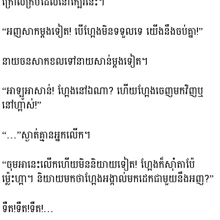
ក្រោលក្របីដែលនៅក្បែរនេះ។
“អញសាកម្តងទៀត! បើហ្អែងមិនទទួលទេ យើងនឹងចប់គ្នា!”
នាយចនសាកខលទៅនាយសាន់ម្តងទៀត។
“អាឡូអាសាន់! ហ្អែងនៅឯណា? ហើយហ្អែងចេញមកវិញឬ
នៅហ្អាស់!”
“…”ស្ងាត់គ្មានអ្នកលើក។
“ចុមអានេះលើកហើយមិននិយាយទៀត! ហ្អែងក៏ស៊ាំតាប៉ែ
ម្ល៉េះហ្អា។ និយាយមកថាហ្អែងអង្កាល់មកដេកជាមួយនឹងអញ?”
ទឺត!ទឺត!ទឺត!…