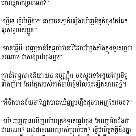
មកពីខ្ញុំគិតច្រើនពេក?”
“ហ្អឹម! ធ្វើអីហ្នឹង?” នាយចនភ្ញាក់ឡើងឃើញមិត្តកំពុងតែឆែក
ទូរសព្ទរបស់ខ្លួន។
“មានធ្វើអី! អញគ្រាន់តែឆ្ងល់ថានារីដែលហ្អែងតាំងក្នុងទូរសព្ទជា
នរណា? ជាសង្សារហ្អែងឬ?”
គ្រាន់តែឮសាន់និយាយបានប៉ុណ្ណឹង ចនស្ទុះទៅអង្គុយក្បែរមិត្ត
ទាំងញ័រ។ កែវភ្នែករបស់គាត់ចាប់ផ្តើមវិលចុះឡើងសារជាថ្មី។
“អ៊ីចឹងបានន័យថាហ្អែងបានឃើញរូបហ្នឹងដូចជាអញដែរមែន?”
“អើ! អញបានឃើញលើអេក្រង់ទូរសព្ទហ្អែង តែអញមិនដឹងថា
ជានរណា? នាងជានរណាហ្អាស់ប្រាប់មក? ធ្វើជាមិត្តភក្តិនឹងគ្នា