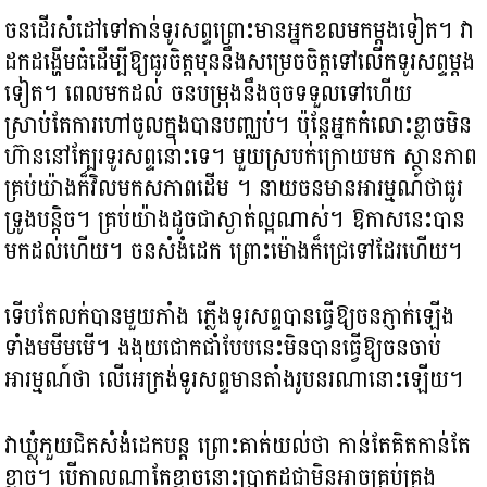
ចនដើរសំដៅទៅកាន់ទូរសព្ទព្រោះមានអ្នកខលមកម្តងទៀត។ វា
ដកដង្ហើមធំដើម្បីឱ្យធូរចិត្តមុននឹងសម្រេចចិត្តទៅលើកទូរសព្ទម្តង
ទៀត។ ពេលមកដល់ ចនបម្រុងនឹងចុចទទួលទៅហើយ
ស្រាប់តែការហៅចូលក្នុងបានបញ្ឈប់។ ប៉ុន្តែអ្នកកំលោះខ្លាចមិន
ហ៊ាននៅក្បែរទូរសព្ទនោះទេ។ មួយស្របក់ក្រោយមក ស្ថានភាព
គ្រប់យ៉ាងក៏វិលមកសភាពដើម ។ នាយចនមានអារម្មណ៍ថាធូរ
ទ្រូងបន្តិច។ គ្រប់យ៉ាងដូចជាស្ងាត់ល្អណាស់។ ឱកាសនេះបាន
មកដល់ហើយ។ ចនសំងំដេក ព្រោះម៉ោងក៏ជ្រេទៅដែរហើយ។
ទើបតែលក់បានមួយភាំង ភ្លើងទូរសព្ទបានធ្វើឱ្យចនភ្ញាក់ឡើង
ទាំងមមីមមើ។ ងងុយជោកជាំបែបនេះមិនបានធ្វើឱ្យចនចាប់
អារម្មណ៍ថា លើអេក្រង់ទូរសព្ទមានតាំងរូបនរណានោះឡើយ។
វាឃ្លុំភួយជិតសំងំដេកបន្ត ព្រោះគាត់យល់ថា កាន់តែគិតកាន់តែ
ខ្លាច។ បើកាលណាតែខ្លាចនោះប្រាកដជាមិនអាចគ្រប់គ្រង