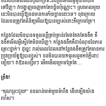
ចនងើយមើលលើដំបូលក៏ប្រទះនឹងស្រមោលអ្វីមួយតែបាត់
ទៅវិញ។ វាបង្ហាញចេញមកតែបន្តិចប៉ុណ្ណោះ។ ស្រមោលមួយ
នេះមិនបានធ្វើឱ្យចនមានការភ័យខ្លាចនោះទេ។ ចុងក្រោយ
ដែលចនត្រូវតែពិនិត្យមើលឱ្យបានច្បាស់នោះគឺក្រោមគ្រែ។
កន្លែងដែលមិនបានទទួលពន្លឺគ្រប់គ្រាន់រមែងតែងតែងងឹត គឺ
ងងឹតមើលអ្វីស្ទើរតែមិនឃើញ។ កន្លែងងងឹតគឺជាចំណុចនៃភាព
គ្រោះថ្នាក់។ ដូច្នេះ រាល់ពេលដែលនៅកន្លែងងងឹតត្រូវតែមានការ
ប្រុងប្រយ័ត្នឱ្យបានខ្ពស់។ ចនមិនបានយកទូរសព្ទមកបំភ្លឺនោះ
ឡើយ។ វាឱនសន្សឹមៗ អើតមើលក្រោមគ្រែតែ…
ក្រឺង!
“គុណព្រះជួយ!” ចនលាន់មាត់មួយទំហឹង ងើបឡើងយ៉ាង
រហ័ស។