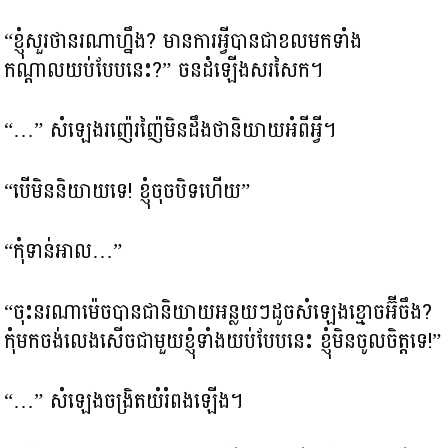
“ខ្ញុំសួរថានរណាហ្នឹង? មានការអ្វីបានជាខលមកទាំង
កណ្តាលយប់បែបនេះ?” ចនដំឡើងសរសៃក។
“…” សំឡេងរញ៉េរញ៉ៃមិនដឹងថានិយាយអំពីអ្វី។
“បើមិននិយាយទេ! ខ្ញុំចុចបិទហើយ”
“កុំទាន់អាល…”
“ចុះនរណាម៉េចបានជានិយាយអន្លយៗដូចសំឡេងខ្មោចអ៊ីចឹង?
កុំមកចង់លេងសើចជាមួយខ្ញុំទាំងយប់បែបនេះ ខ្ញុំមិនចូលចិត្តទេ!”
“…” សំឡេងចង្រិតយំរំពងឡើង។