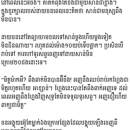
នៅពេលនេះអ៊ីចឹង។ គាត់កំពុងតែខឹងជាមួយសាន់ជាខ្លាំង។
ក្នុងខួរក្បាលរបស់នាយចនពេលនេះគិតថា សាន់ជាមនុស្សពឹង
មិនបាន។
នាយចននៅតែព្យាយាមខលទៅសាន់ម្តងហើយម្តងទៀត
មិនជិនណាយ។ រហូតដល់ម៉ោង១០យប់ទើបផ្អាក។ ប្រសិនបើ
រាប់ទៅ ការហៅទូរសព្ទចេញទៅនាយសាន់មិន
ក្រោម២០ដងនោះទេ។
“មិត្តម៉ាកអី? ពឹងពាក់មិនបានអ៊ីចឹង! អញនឹងឈប់រាប់រកហ្អែងជា
មិត្តរហូតហើយ អាខ្សាន់។ ហ្អែងនេះបានតែពឹងពាក់អញទេ ដល់
ពេលអញពឹងហ្អែងវិញសុទ្ធតែមិនទទួលទូរសព្ទ។ អញជឿហើយ
ពាក្យថាមិត្ត”
ចនអង្គុយរអ៊ូតែម្នាក់ឯងក្រោមផ្សែងដែលបង្ហុយឡើងចេញពី