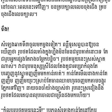
នៅខណៈពេលនេះទៅវិញ។ ចនគ្របក្បាលលេចចុងជើង គ្រប
ចុងជើងលេចក្បាល។
ទឺង!
សំឡេងឆាតទី៣ចូលមកម្តងទៀត។ ពន្លឺទូរសព្ទបានឱ្យចន
ឃើញថា រូបថតដែលតាំងក្នុងហ្នឹងមិនមែនជារូបគាត់នោះទេ តែ
ជារូបអ្នកផ្សេងតែរាងចម្លែកបន្តិច។ រូបថតមួយនេះស្រស់ស្អាត
ណាស់។ វាជារូបមនុស្សស្រីដែលតែងតួជាអប្សរាកំពុងតែ
បញ្ចេញនូវស្នាមញញឹមមកកាន់គាត់។ កាន់តែមើលនាងកាន់តែ
ញញឹម ញញឹមយូរៗស្រាប់តែមានឈាមហូរចេញមកតាមចង្អូរ
ភ្នែកទៅវិញ។ នាយចនចាំយ៉ាងច្បាស់ថា រូបនេះស្រដៀងនឹង
រូបថតដែលគេបានលុបចោលជាច្រើនដងមកហើយ។
“កុំលុបរូបថតមួយនេះអី!” ប្រភពសំឡេងកាន់តែនៅក្បែរ