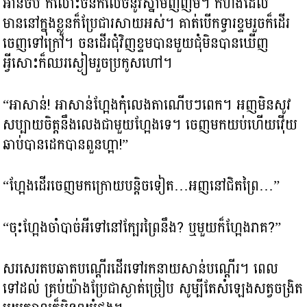
អានចប់ កំលោះចនក៏លេចនូវស្នាមញញឹម។ កំហឹងដែល
មាននៅក្នុងខ្លួនក៏ប្រែជារសាយអស់។ គាត់បើកទ្វារខ្ទមរួចក៏ដើរ
ចេញទៅក្រៅ។ ចនដើរជុំវិញខ្ទមបានមួយជុំមិនបានឃើញ
អ្វីសោះក៏ឈរស្ងៀមរួចប្រកូសហៅ។
“អាសាន់! អាសាន់ហ្អែងកុំលេងតាណើបៗពេក។ អញមិនសូវ
សប្បាយចិត្តនឹងលេងជាមួយហ្អែងទេ។ ចេញមកយប់ហើយវ៉ើយ
ឆាប់បានដេកបានពួនហ្អា!”
“ហ្អែងដើរចេញមកក្រោយបន្តិចទៀត…អញនៅជិតព្រៃ…”
“ចុះហ្អែងចាំបាច់អីទៅនៅក្បែរព្រៃនឹង? ឬមួយក៏ហ្អែងរាគ?”
សរសេរតបឆាតបណ្តើរដើរទៅរកនាយសាន់បណ្តើរ។ ពេល
ទៅដល់ គ្រប់យ៉ាងប្រែជាស្ងាត់ច្រៀប សូម្បីតែសំឡេងសត្វចង្រិត