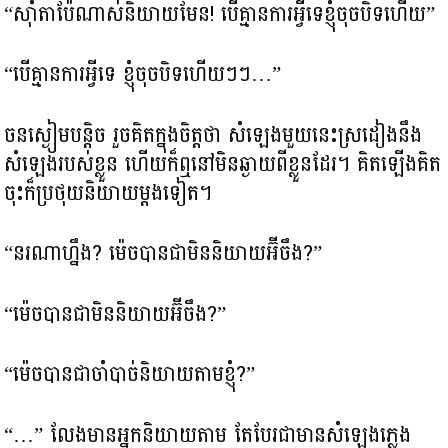
“ស៊ាំតាប៉ែណាស់និយាយមែន! បើគ្មានការអ្វីទេខ្ញុំចុចបិទហើយ”
“បើគ្មានការអ្វីទេ ខ្ញុំចុចបិទហើយៗៗ…”
ចនស្ងៀមបន្តិច រួចគិតក្នុងចិត្តថា សំឡេងមួយនេះស្រដៀងនឹង
សំឡេងរបស់ខ្លួន ហើយក៏ឮនៅមិនឆ្ងាយពីខ្លួនដែរ។ គិតឡើងគិត
ចុះក៏ប្រថុយនិយាយម្តងទៀត។
“នរណាហ្នឹង? ម៉េចបានជាមិននិយាយអ៊ីចឹង?”
“ម៉េចបានជាមិននិយាយអ៊ីចឹង?”
“ម៉េចបានជាចាំបាច់និយាយតាមខ្ញុំ?”
“…” លែងមានអ្នកនិយាយតាម តែបែរជាមានសំឡេងភ្លេង