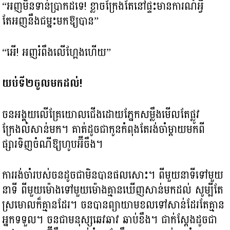
“អញមិនទាន់ប្រាកដទេ! ខ្លាចក្រែងតែនៅផ្ទះមានការណ៍អ្វី
តែអញនឹងជម្នះមកឱ្យបាន”
“អើ! អញរំពឹងលើហ្អែងហើយ”
យប់ទី២ចូលមកដល់!
ចនអង្គុយលើគ្រែយោលជើងដោយភ្នែកសម្លឹងមើលតែផ្លូវ
ក្រែងល៎សាន់មក។ គាត់ដូចជាកូនកំពុងតែរង់ចាំម្តាយមកពី
ផ្សារទិញចំណីឱ្យហូបអ៊ីចឹង។
ការរង់ចាំរបស់ចនដូចជាមិនបានផលសោះ។ ពីមួយនាទីទៅមួយ
នាទី ពីមួយម៉ោងទៅមួយម៉ោងគ្មានឃើញសាន់មកដល់ សូម្បីតែ
ស្រមោលក៏គ្មានដែរ។ ចនបានព្យាយាមខលទៅសាន់ដែរតែគ្មាន
អ្នកទទួល។ ចនជាមនុស្សឆេវឆាវ ឆាប់ខឹង។ ជាក់ស្តែងដូចជា