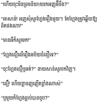
“ហើយចុះមិនព្រមនិយាយរកអញអ៊ីចឹង?”
“អាសាន់! អញសុំសួរហ្អែងរឿងមួយ។ តែហ្អែងត្រូវឆ្លើយឱ្យ
ពិតផងណា!”
“មានអីក៏សួរមក!”
“ហ្អែងជឿលើរឿងអបិយជំនឿទេ?”
“ចុះហ្អែងជឿឬអត់?” នាយសាន់សួរបកវិញ។
“ជឿ! ហើយខ្លាចញញើតខ្លាំងណាស់”
“ឬមួយក៏ហ្អែងធ្លាប់បានចួប?”