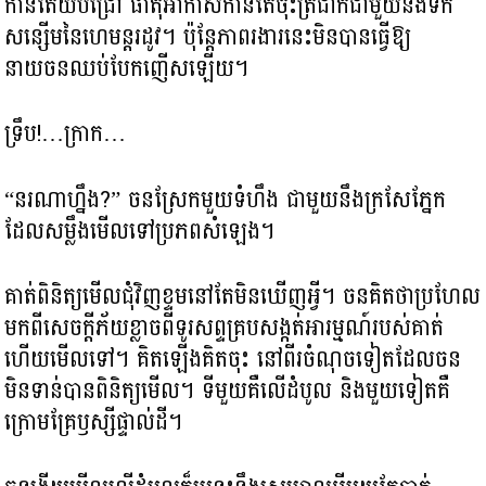
កាន់តែយប់ជ្រៅ ធាតុអាកាសកាន់តែចុះត្រជាក់ជាមួយនឹងទឹក
សន្សើមនៃហេមន្តរដូវ។ ប៉ុន្តែភាពរងារនេះមិនបានធ្វើឱ្យ
នាយចនឈប់បែកញើសឡើយ។
ទ្រឹប!…ក្រាក…
“នរណាហ្នឹង?” ចនស្រែកមួយទំហឹង ជាមួយនឹងក្រសែភ្នែក
ដែលសម្លឹងមើលទៅប្រភពសំឡេង។
គាត់ពិនិត្យមើលជុំវិញខ្ទមនៅតែមិនឃើញអ្វី។ ចនគិតថាប្រហែល
មកពីសេចក្តីភ័យខ្លាចពីទូរសព្ទគ្របសង្កត់អារម្មណ៍របស់គាត់
ហើយមើលទៅ។ គិតឡើងគិតចុះ នៅពីរចំណុចទៀតដែលចន
មិនទាន់បានពិនិត្យមើល។ ទីមួយគឺលើដំបូល និងមួយទៀតគឺ
ក្រោមគ្រែឫស្សីផ្ទាល់ដី។