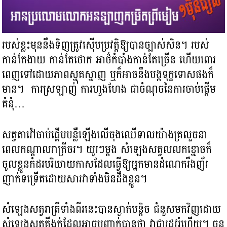
របស់ខ្លះមុននឹងទិញត្រូវស៊ើបប្រវត្តិឱ្យបានច្បាស់សិន។ របស់
កាន់តែងាយ កាន់តែថោក អាថ៌កំបាំងកាន់តែច្រើន ហើយពោរ
ពេញទៅដោយភាពស្មុគស្មាញ ឬក៏អាចនឹងបង្កទុក្ខទោសផងក៏
មាន។ ការស្រឡាញ់ ការហួងហែង ជាចំណុចនៃការចាប់ផ្តើម
គំនុំ…
សត្វតាវ៉ៅចាប់ផ្តើមបន្លឺឡើងលើចុងឈើទាលយ៉ាងគ្រលួចនា
ពេលកណ្តាលរាត្រីចរ។ យូរៗម្តង សំឡេងសត្វលលកខ្មោចក៏
ចូលខ្លួនកំដរបរិយាយកាសដែលធ្វើឱ្យអ្នកមានដំណេករឹងញ័រ
ញាក់ទទ្រើតដោយសារវាទាំងមិនដឹងខ្លួន។
សំឡេងសត្វរាត្រីទាំងពីរនេះបានស្ងាត់បន្តិច ជំនួសមកវិញដោយ
សំឡេងសត្វគីង្គក់ដែលអាចបញ្ជាក់បានថា វាជារដូវរំហើយ។ ចន