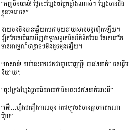
“អញមិនយល់! ថ្ងៃនេះហ្អែងចម្លែកខ្លាំងណាស់។ ហ្អែងមានដឹង
ខ្លួនទេអាចន”
នាយចនមិនបានឆ្លើយតបជាមួយនាយសាន់បន្តទៀតឡើយ។
ដ្បិតតែគេមើលឃើញថាទូរសព្ទគេមិនអីក៏ពិតមែន តែគេនៅតែ
មានអារម្មណ៍ថាខ្លាចៗមិនដូចមុនឡើយ។
“អាសាន់! យប់នេះមកដេកជាមួយអញហ្អី! បាន២នាក់” ចនផ្តើម
និយាយ។
“ចុះក្រែងហ្អែងធ្លាប់និយាយថាមិនចេះដេក២នាក់នោះអី”
“អើ!…ហ្នឹងជារឿងកាលមុន តែឥឡូវចង់មានគ្នាមកដេកណា
វ៉ើយ”