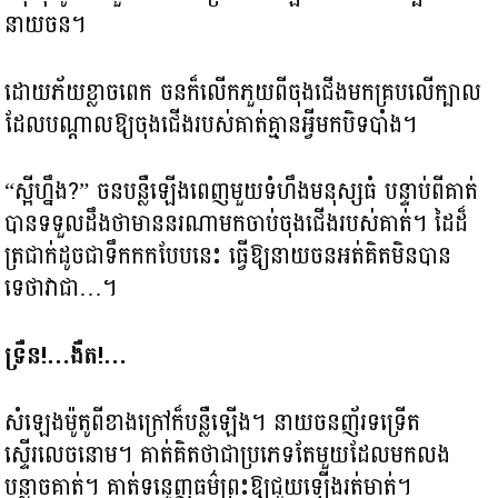
នាយចន។
ដោយភ័យខ្លាចពេក ចនក៏លើកភួយពីចុងជើងមកគ្របលើក្បាល
ដែលបណ្តាលឱ្យចុងជើងរបស់គាត់គ្មានអ្វីមកបិទបាំង។
“ស្អីហ្នឹង?” ចនបន្លឺឡើងពេញមួយទំហឹងមនុស្សធំ បន្ទាប់ពីគាត់
បានទទួលដឹងថាមាននរណាមកចាប់ចុងជើងរបស់គាត់។ ដៃដ៏
ត្រជាក់ដូចជាទឹកកកបែបនេះ ធ្វើឱ្យនាយចនអត់គិតមិនបាន
ទេថាវាជា…។
ទ្រឺន!…ងឺត!…
សំឡេងម៉ូតូពីខាងក្រៅក៏បន្លឺឡើង។ នាយចនញ័រទទ្រើត
ស្ទើរលេចនោម។ គាត់គិតថាជាប្រភេទតែមួយដែលមកលង
បន្លាចគាត់។ គាត់ទន្ទេញធម៌ព្រះឱ្យជួយឡើងរត់មាត់។