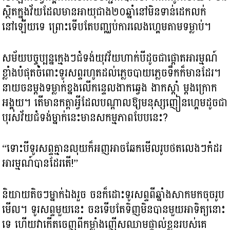
ស្ថិតក្នុងវ័យដែលមានអាយុជាង២០ឆ្នាំនៅមិនទាន់ដេកលក់
នៅឡើយទេ ព្រោះទើបតែបញ្ឈប់ការលេងហ្គេមតាមទម្លាប់។
សម័យបច្ចុប្បន្នក្មេងៗជំទង់យុវវ័យហាក់បីដូចជាផ្តោតអារម្មណ៍
ខ្លាំងបំផុតចំពោះទូរសព្ទរហូតដល់ភ្លេចបាយភ្លេចទឹកក៏មានដែរ។
នាយចនម្តងទម្លាក់ខ្នងលើកន្ទេលងាកឆ្វេង ងាកស្តាំ ម្តងក្រោក
អង្គុយ។ តើមានកត្តាអ្វីដែលបណ្តាលឱ្យមនុស្សញៀនហ្គេមដូចជា
បុរសវ័យជំទង់ម្នាក់នេះមានសកម្មភាពបែបនេះ?
“ទោះបីទូរសព្ទគ្មានលុយក៏អញអាចឆែកមើលរូបថតលេងៗកំដរ
អារម្មណ៍បានដែរតើ!”
និយាយតិចៗម្នាក់ឯងរួច ចនក៏ដោះទូរសព្ទពីឆ្នាំងសាកមកចុចរូប
មើល។ ទូរសព្ទមួយនេះ ចនទើបតែទិញមិនបានមួយអាទិត្យនោះ
ទេ ហើយវាកើតចេញពីកម្លាំងញើសឈាមផ្ទាល់ខ្លួនរបស់គេ