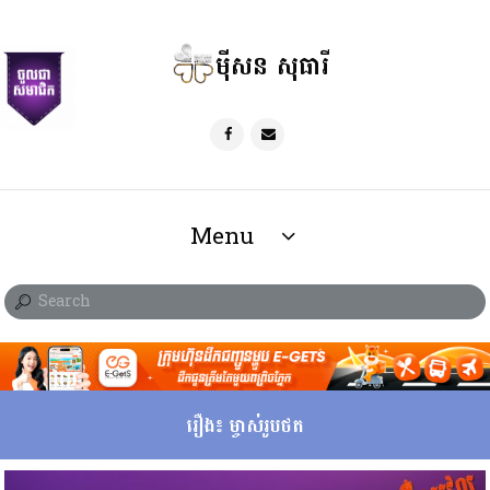
ម៉ីសន សុធារី
Menu
រឿង៖ ម្ចាស់រូបថត