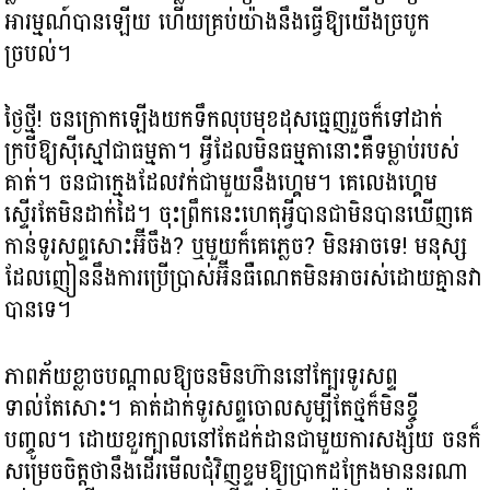
អារម្មណ៍បានឡើយ ហើយគ្រប់យ៉ាងនឹងធ្វើឱ្យយើងច្របូក
ច្របល់។
ថ្ងៃថ្មី! ចនក្រោកឡើងយកទឹកលុបមុខដុសធ្មេញរួចក៏ទៅដាក់
ក្របីឱ្យស៊ីស្មៅជាធម្មតា។ អ្វីដែលមិនធម្មតានោះគឺទម្លាប់របស់
គាត់។ ចនជាក្មេងដែលវក់ជាមួយនឹងហ្គេម។ គេលេងហ្គេម
ស្ទើរតែមិនដាក់ដៃ។ ចុះព្រឹកនេះហេតុអ្វីបានជាមិនបានឃើញគេ
កាន់ទូរសព្ទសោះអ៊ីចឹង? ឬមួយក៏គេភ្លេច? មិនអាចទេ! មនុស្ស
ដែលញៀននឹងការប្រើប្រាស់អ៊ីនធឺណេតមិនអាចរស់ដោយគ្មានវា
បានទេ។
ភាពភ័យខ្លាចបណ្តាលឱ្យចនមិនហ៊ាននៅក្បែរទូរសព្ទ
ទាល់តែសោះ។ គាត់ដាក់ទូរសព្ទចោលសូម្បីតែថ្មក៏មិនខ្ចី
បញ្ចូល។ ដោយខួរក្បាលនៅតែដក់ដានជាមួយការសង្ស័យ ចនក៏
សម្រេចចិត្តថានឹងដើរមើលជុំវិញខ្ទមឱ្យប្រាកដក្រែងមាននរណា