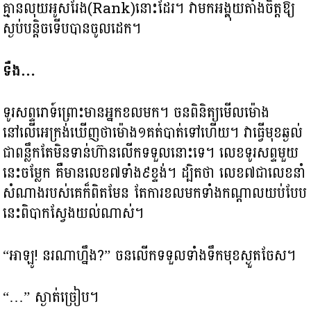
គ្មានលុយអូសរែង(Rank)នោះដែរ។ វាមកអង្គុយតាំងចិត្តឱ្យ
ស្ងប់បន្តិចទើបបានចូលដេក។
ទឺង…
ទូរសព្ទរោទ៍ព្រោះមានអ្នកខលមក។ ចនពិនិត្យមើលម៉ោង
នៅលើអេក្រង់ឃើញថាម៉ោង១គត់បាត់ទៅហើយ។ វាធ្វើមុខឆ្ងល់
ជាពន្លឹកតែមិនទាន់ហ៊ានលើកទទួលនោះទេ។ លេខទូរសព្ទមួយ
នេះចម្លែក គឺមានលេខ៧ទាំង៩ខ្ទង់។ ដ្បិតថា លេខ៧ជាលេខនាំ
សំណាងរបស់គេក៏ពិតមែន តែការខលមកទាំងកណ្តាលយប់បែប
នេះពិបាកស្វែងយល់ណាស់។
“អាឡូ! នរណាហ្នឹង?” ចនលើកទទួលទាំងទឹកមុខស្ងួតចែស។
“…” ស្ងាត់ច្រៀប។