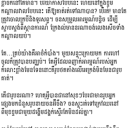
ខ្លាចក៏នៅតែមាន។ បរិយាកាសបែបនេះ ហើយនៅក្នុងខ្ទម
កណ្តាលវាលបែបនេះ តើឱ្យគាត់រត់ទៅណាបាន? បើរត់! មានតែ
ត្រូវចោលក្របីនិងទូរសព្ទ។ ចនសម្រួលអារម្មណ៍បន្តិច ដើម្បី
ស្ទាបស្ទង់ពីស្ថានការណ៍ ក្រែងល៎មាននរណាចង់លេងសើចទាំង
កណ្តាលយប់។
តែ…គ្រប់យ៉ាងគឺអាថ៌កំបាំង។ មួយសន្ទុះក្រោយមក ការហៅ
ចូលក៏ត្រូវបានបញ្ឈប់។ តែអ្វីដែលពញាក់អារម្មណ៍របស់អ្នក
កំលោះខ្លាំងមែនទែននោះគឺរូបថតតាំងលើអេក្រង់មិនមែនជារូប
គាត់។
តើជារូបនរណា? ហេតុអ្វីបានជានៅសុខៗបែរជាមានរូបអ្នក
ផ្សេងមកជំនួសរូបនាយចនអ៊ីចឹង? ចនស្ទុះរត់ទៅក្រៅឈរនៅ
ពីមុខខ្ទមជាមួយដង្ហើមដង្ហក់ស្ទើរតែមិនដល់គ្នា។