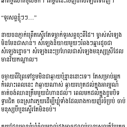
ឆាតថ្មីលោតចូលមក។ តែម្តងនេះចេញជាសំឡេងទៅវិញ។
“ទូរសព្ទខ្ញុំៗៗ…”
នាយចនភ្ញាក់ព្រើតស្ទើរតែទម្លាក់ទូរសព្ទចុះពីដៃ។ ម្ចាស់សំឡេង
មិនមែនជាសាន់។ សំឡេងនិយាយមួយៗរំពងៗឆ្មារដូចជា
សំឡេងខ្មោច។ សំឡេងនេះប្រហែលជាសំឡេងមនុស្សស្រីដែល
មានវ័យកណ្តាល។
ចម្ងាយពីព្រៃទៅខ្ទមមិនជាឆ្ងាយប៉ុន្មាននោះទេ។ តែសម្រាប់អ្នក
កំលោះពេលនេះ វាឆ្ងាយណាស់ ឆ្ងាយរហូតដល់ក្នុងអារម្មណ៍
គាត់ចង់ឈានត្រឹមមួយជំហានដល់។ ពេលមកដល់ក្នុងខ្ទមបិទ
ទ្វារជិត ចនស្រវារភួយដើម្បីឃ្លុំទាំងដែលរាងកាយញ័រចំប្រប់ ចាប់
មនុស្សបីបួនស្ទើរតែមិនចប់។
ភួយដែលមានទំហំធំល្មមរាល់ដងអាចដណ្តប់បានស្រួលក៏ប្រែតូច