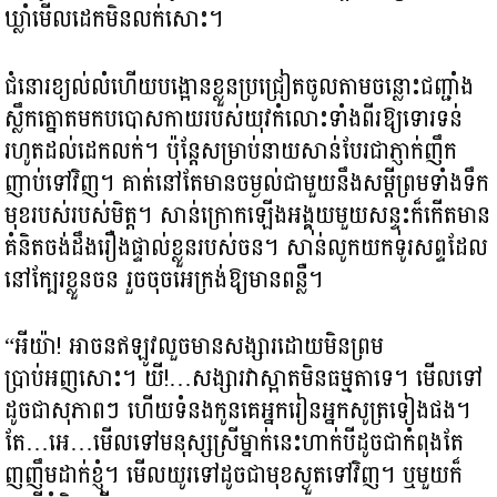
ឃ្លាំមើលដេកមិនលក់សោះ។
ជំនោរខ្យល់លំហើយបង្អោនខ្លួនប្រជ្រៀតចូលតាមចន្លោះជញ្ជាំង
ស្លឹកត្នោតមកបបោសកាយរបស់យុវកំលោះទាំងពីរឱ្យទោរទន់
រហូតដល់ដេកលក់។ ប៉ុន្តែសម្រាប់នាយសាន់បែរជាភ្ញាក់ញឹក
ញាប់ទៅវិញ។ គាត់នៅតែមានចម្ងល់ជាមួយនឹងសម្តីព្រមទាំងទឹក
មុខរបស់របស់មិត្ត។ សាន់ក្រោកឡើងអង្គុយមួយសន្ទុះក៏កើតមាន
គំនិតចង់ដឹងរឿងផ្ទាល់ខ្លួនរបស់ចន។ សាន់លូកយកទូរសព្ទដែល
នៅក្បែរខ្លួនចន រួចចុចអេក្រង់ឱ្យមានពន្លឺ។
“អីយ៉ា! អាចនឥឡូវលួចមានសង្សារដោយមិនព្រម
ប្រាប់អញសោះ។ យី!…សង្សារវាស្អាតមិនធម្មតាទេ។ មើលទៅ
ដូចជាសុភាពៗ ហើយទំនងកូនគេអ្នករៀនអ្នកសូត្រទៀងផង។
តែ…អេ…មើលទៅមនុស្សស្រីម្នាក់នេះហាក់បីដូចជាកំពុងតែ
ញញឹមដាក់ខ្ញុំ។ មើលយូរទៅដូចជាមុខស្ងួតទៅវិញ។ ឬមួយក៏