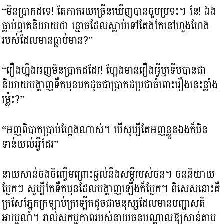
“មិនប្រាកដទេ! តែភាគរយច្រើនឃើញបានចួបប្រទះ។ នែ! ឯង
ធ្លាប់ឮគេនិយាយថា ខ្មោចដែលស្លាប់ទៅតែងតែនៅហួងហែង
របស់ដែលមានធ្លាប់មាន?”
“រឿងហ្នឹងអញមិនប្រាកដដែរ! ហ្អែងមានរឿងអ្វីឬទើបបានជា
និយាយបង្ហាញទឹកមុខមកដូចជាប្រាកដប្រជាចំពោះរឿងនេះខ្លាំង
ម្ល៉េះ?”
“អញពិបាកប្រាប់ហ្អែងណាស់។ បើសូម្បីតែអញខ្លួនឯងក៏មិន
ទាន់យល់អ្វីដែរ”
នាយសាន់ចងចិញ្ចើមព្រោះឆ្ងល់នឹងសម្តីរបស់ចន។ ចននិយាយ
ប្លែកៗ សូម្បីតែទឹកមុខដែលបង្ហាញឡើងក៏ប្លែក។ ពិសេសនោះគឺ
ក្រសែភ្នែកក្រឡាប់ក្រឡើតដូចជាមនុស្សដែលមានបញ្ហាសតិ
អារម្មណ៍។ រាល់សកម្មភាពរបស់នាយចនបណ្តាលឱ្យសាន់តាម