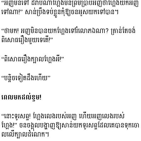
“អញមិនទៅ ដរាបណាហ្អែងមិនព្រមប្រាប់អញថាហ្អែងយកអញ
ទៅណា!” សាន់ប្រឹងទប់ខ្លួនកុំឱ្យចនអូសយកទៅបាន។
“ថាមក! អញមិនបានយកហ្អែងទៅរំលោភឯណា? គ្រាន់តែចង់
ពិសោធរឿងមួយទេតើ!”
“ពិសោធរឿងក្បាលហ្អែងអី!”
“បន្តិចទៀតដឹងហើយ”
ពេលមកដល់ខ្ទម!
“នោះទូរសព្ទ! ហ្អែងលេងរបស់អញ ហើយអញលេងរបស់
ហ្អែង!” ចនចង្អុលបង្ហាញឱ្យសាន់យកទូរសព្ទដែលគេបានទុកចោ
លលើក្បាលដំណេក។