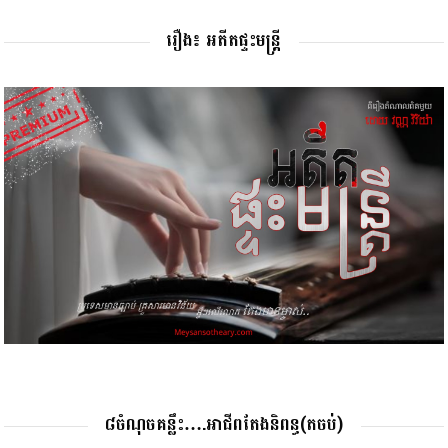
រឿង៖ អតីតផ្ទះមន្រ្តី
៨ចំណុចគន្លឹះ….អាជីពតែងនិពន្ធ(តចប់)