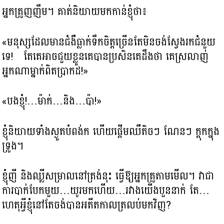
អ្នកគ្រូញញឹម។ គាត់និយាយមកកាន់ខ្ញុំថា៖
«មនុស្សដែលមានជំងឺធ្លាក់ទឹកចិត្តច្រើនតែមិនចង់ស្វែងរកជំនួយ
ទេ! តែគេអាចជួយខ្លួនគេបានប្រសិនគេដឹងថា គេស្រលាញ់
អ្នកណាម្នាក់ពិតប្រាកដ!»
«បងខ្ញុំ!…ម៉ាក់…និង…ប៉ា!»
ខ្ញុំនិយាយទាំងស្ងួតបំពង់ក ហើយផ្តើម​ឈឺតិចៗ ណែនៗ ក្តុកក្នុង
ទ្រូង។
ខ្ញុំញី និងឈ្លីសម្រាលនៅត្រង់នុះ ធ្វើឱ្យអ្នកគ្រូតាមមើល។ វាជា
ការបាក់បែកមួយ…យូរមកហើយ…រវាងយើងបួននាក់ តែ…
ហេតុអ្វីខ្ញុំនៅតែចង់បានអតីតកាលត្រលប់មកវិញ?