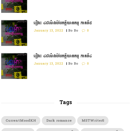
រឿង៖ ៤៨ម៉ោងបំបែកក្ដីឃាតកម្ម ភាគទី៥
January 13, 2022
|
Bo Bo
0
រឿង៖ ៤៨ម៉ោងបំបែកក្តីឃាតកម្ម ភាគទី៤
January 13, 2022
|
Bo Bo
0
Tags
CurrentMoodKH
Dark romance
MSTWriter5