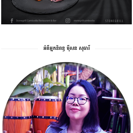
អំពីអ្នកនិពន្ធ ម៉ីសន សុធារី