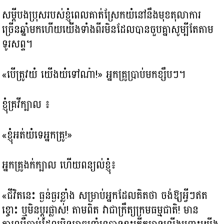
សម្តីបងប្រុសរបស់ខ្ញុំពេលគាត់ស្រែកយំនៅនឹង​មុខតុលាការ
ច្រើនឆ្នាំមកហើយ​យើងទាំងពីរមិនដែលបានចួបគ្នាសូម្បីតែតាម
ទូរសព្ទ។
«បើត្រូវយំ យើងយំទៅណ៎ា!» អ្នកគ្រូប្រាប់មកខ្សឹបៗ។
ខ្ញុំគ្រវីក្បាល ៖
«ខ្ញុំអត់យំទេអ្នកគ្រូ!»
​អ្នកគ្រូងក់ក្បាល ហើយពន្យល់ខ្ញុំ៖
«ជីវិតនេះ ធ្ងន់ធ្ងរខ្លាំង សម្រាប់អ្នកដែលគិតថា ចង់ឱ្យអ្វីៗឥត
ខ្ចោះ ឬមិនប្តូរផ្លាស់! តាមពិត​ វាជាក្រឹត្យក្រមធម្មជាតិ! មាន