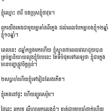
ខ្ញុំឈ្មោះ ថារី បងប្រុសខ្ញុំថាវុធ។
ពួកយើងគេងជាមួយគ្នា​តាំងពីក្មេង ដល់ពេលបែកគ្នា​បងខ្ញុំ១២ឆ្នាំ
ខ្ញុំ១០ឆ្នាំ។
ពេលនេះ ៥ឆ្នាំកន្លងមកហើយ ខ្ញុំស្មាន​ថាពេលវេលាជួយបាន
គ្រប់គ្នា​និយាយលួងខ្ញុំបែបនេះ តែទីបំផុតទៅពេទ្យថា ខ្ញុំជាក្មេង
មាន​បញ្ហា​ផ្លូវចិត្ត​ធ្ងន់។
២សប្តាហ៍ហើយ​ខ្ញុំទៅរៀនលែងកើត។
ខ្ញុំគេងនៅផ្ទះ ហើយព្យួរសេរ៉ូម។ ​
ថ្ងៃនេះ អ្នកគ្រូ លីហ្សាមកលេងខ្ញុំ។ គាត់ជាគ្រូប្រចាំថ្នាក់ហើយ