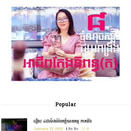
Popular
រឿង៖ ៤៨ម៉ោងបំបែកក្តីឃាតកម្ម ភាគទី៦
January 13, 2022
|
Bo Bo
0