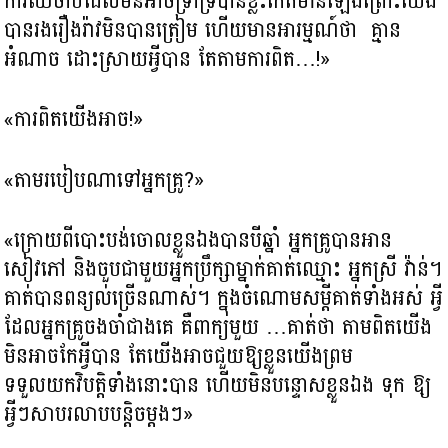
ការឈឺចាប់ដែលមិនអាចទ្រាំទ្របាន​ខ្លះកើតមាន​ឡើងព្រោះយើង​
បាន​រងរឿងរ៉ាវមិនបានត្រៀម ​ហើយមាន​អារម្មណ៍ថា គ្មាន​
អំណាច ដោះស្រាយអ្វីបាន តែតាមការពិត…!»
«ការពិត​យើងអាច!»
«តាមរបៀបណាទៅអ្នកគ្រូ?»
«ក្រោយពីបោះបង់ចោលខ្លួនឯងបានបីឆ្នាំ អ្នកគ្រូបានអាន
សៀវភៅ និងចួបជាមួយអ្នកប្រឹក្សាម្នាក់គាត់ឈ្មោះ អ្នកស្រី វ៉ាន់។
គាត់បានពន្យល់ច្រើនណាស់។ ក្នុងចំណោមសម្តីគាត់ទាំងអស់ អ្វី
ដែលអ្នកគ្រូចងចាំជាងគេ គឺពាក្យមួយ …គាត់ថា តាមពិត​យើង
មិនអាចកែអ្វីបាន តែយើងអាចជួយឱ្យខ្លួនយើង​ព្រម
ទទួលយកវិបត្តិទាំងនោះបាន ហើយមិនបន្ទោសខ្លួនឯង ទុក ឱ្យ
អ្វីៗសាបរលាបបន្តិចម្តងៗ»