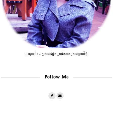
អរគុណដែលក្លាយជាផ្នែកមួយនៃសកម្មភាពប្រចាំថ្ងៃ
Follow Me