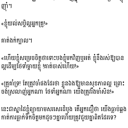
ញ៉ាំ។
«ខ្ញុំយល់សប្តិល្អអ្នកគ្រូ!»
គាត់ងក់ក្បាល។
«ហើយខ្ញុំសម្រេចចិត្តថា​ទោះបងខ្ញុំមកវិញឬអត់ ខ្ញុំនឹងរស់ឱ្យបាន
ល្អដើម្បថែទាំម្តាយខ្ញុំ !គាត់ចាស់ហើយ!»
«គ្រូគាំទ្រ! តែត្រូវ​ចាំផងដែរថា ខ្លួនឯងឱ្យមានសុខភាពល្អ ព្រោះ
ចង់ស្រលាញ់អ្នកណា ថែទាំអ្នកណា យើងត្រូវរឹងមាំសិន!»
នេះជាស្នាដៃខ្ញុំព្យាយាមសរសេរដំបូង តើអ្នកជឿថា យើងធ្លាប់ឆ្លង
កាត់ការធ្លាក់ទឹកចិត្ត​មកដូចៗគ្នា​ហើយត្រូវជួយគ្នាពិតដែរទេ?