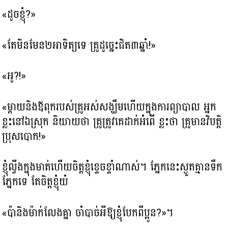
«ដូចខ្ញុំ?»
«តែមិនមែន២អាទិត្យ​ទេ គ្រូដូច្នេះជិត៣ឆ្នាំ!»
«អូ?!»
«ម្តាយនិងឪពុករបស់គ្រូអស់សង្ឃឹម​ហើយក្នុងការ​ព្យាបាល អ្នក
ខ្លះនៅឯស្រុក និយាយថា គ្រូត្រូវគេដាក់អំពើ ខ្លះថា គ្រូមានវិបត្តិ
ប្រុសបោក!»
ខ្ញុំល្វីងក្នុងមាត់​ហើយចិត្ត​ខ្ញុំខ្ទេចខ្ទាំណាស់។ ភ្នែកនេះស្ងួតគ្មានទឹក
ភ្នែកទេ តែចិត្ត​ខ្ញុំយំ
«ប៉ានិងម៉ាក់លែងគ្នា ចាំបាច់អីឱ្យខ្ញុំបែកពីប្អូន?»។