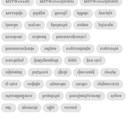
MSTWriterS1
MSTWriterរដូវកាលទី៤
MSTWriterរដូវកាលទី៥
MSTហ្វេនក្លឹប
កូនក្រមុំទី៧
ក្រុមសាមូរ៉ៃ
ចិត្តត្រួតត្រា
ចំណាប់ខ្មាំង
ថ្ងៃណាមួយ
ទសប៉ាកកា
ទំនុកភ្លេងស្នេហ៍
នាងនិងគេ
និរន្តរ៍អាល័យ
បុរសសម្លាកមុខ
បេះដូងមេគង្គ
ប្រលោមលោកម៉ីសនសុធារី
ប្រលោមលោកស៊ើបអង្កេត
ពេញនិយម
ភាគនិទានពេជ្របណ្ឌិត
ភាគនិទានស្នេហ៍
ភាពជាអ្នកដឹកនាំ
ភ្នំពេញអើយបងនឹកអូន
ម៉ានីយ៉ា
ម៉ីសន សុធារី
របៀបតែងនិពន្ធ
រូបខ្មៅស្រអាប់
រឿងរន្ធត់
រៀបការសងគំនុំ
រ៉េតសុភ័ក្រ
លី សុផាត
សន្សើមព្រឹក
សុបិនឆាបឆួល
សុភាប្រុស
សំណុំឯកសារZ22
ស្នេហាមេក្រុមបង្ហូរឈាម
ស្រទន់មន្តស្នេហ៍
ស្រលាញ់បងជ្រៅជាងសមុទ្រ
ស្វាមីចចក
ហង្សៈ​
អធិរាជបេះដូង
ឥន្រ្ទីយ៍
១០០១យប់