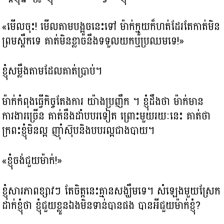
«មើលចុះ! មើលតាមបង្អួចនេះទៅ ម៉ាក់ក្មួយក៏ហត់ដែរតែកាត់មិន
ព្រមស្ពឹកទេ គាត់មិនខ្លាចនឹងទទួលយកឬប្រឈម​ទេ!»
ខ្ញុំសម្លឹងតាមដែលគាត់ប្រាប់។
ម៉ាក់កំពុង​ធ្វើកិច្ចតែងការ យ៉ាងប្រញឹក ។ ខ្ញុំដឹងថា ម៉ាក់មាន
ការងារច្រើន គាត់នឹងដាំបបរទៀត ព្រោះមួយរយៈនេះ គាត់ថា
ក្រពះខ្ញុំមិនល្អ ញ៉ាំស៊ុបនិងបបរល្អជាងបាយ។
«ខ្ញុំចង់ជួយម៉ាក់!»
ខ្ញុំសារភាពខ្សាវៗ តែចិត្ត​នេះគ្មានសង្ឃឹមទេ។ សំឡេងមួយស្រែក
ដាក់ខ្ញុំថា ខ្ញុំជួយខ្លួនឯងមិនទាន់បានផង បានអីជួយម៉ាក់ខ្ញុំ?