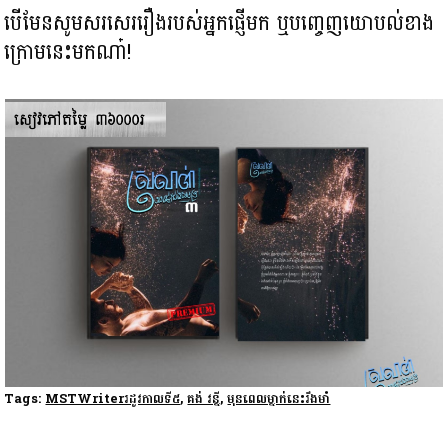
បើមែន​សូមសរសេររឿងរបស់អ្នកផ្ញើមក ឬបញ្ចេញយោបល់ខាង
ក្រោមនេះមកណា៎!
Tags:
MSTWriterរដូវកាលទី៥
,
គង់ វន្នី
,
មុនពេលម្នាក់នេះរឹងមាំ