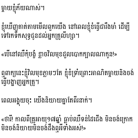
ម្តាយខ្ញុំភ័យណាស់។
ខ្ញុំឃើញគាត់តាមមើលពួកយើង នៅពេលខ្ញុំខំធ្វើជារឹងមាំ ដើម្បី
ទៅរកទឹកសុទ្ធជូនដល់អ្នកគ្រូលីហ្សា​។
«បើនៅឈឺកុំបង្ខំ ខ្លាចវិលមុខដួលបោកក្បាលណាកូន!»
ឮពាក្យនេះខ្ញុំវិលមុខភ្លាមៗតែ ខ្ញុំខំទ្រាំព្រោះអាណិតម្តាយនិងចង់
ធ្វើ​បង្ហាញអ្នកគ្រូ។
ពេលអង្គុយចុះ យើងនិយាយគ្នា​តែពីរនាក់។
«ថារី! កាលពីគ្រូអាយុ១៧ឆ្នាំ ធ្លាប់ឈឺទន់ដៃជើង មិនចង់ក្រោក​
មិនចង់និយាយ​មិនចង់ដឹងឮអីទាំងអស់!»