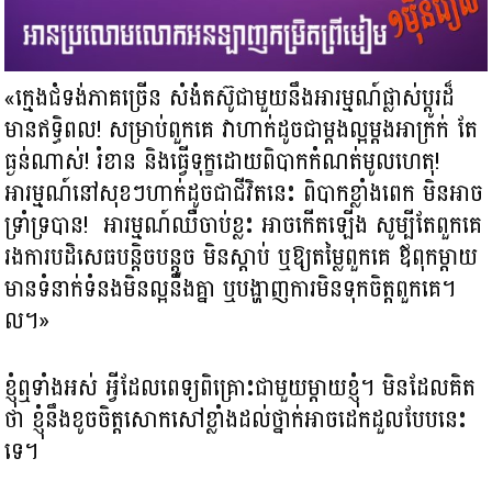
«ក្មេងជំទង់ភាគច្រើន សំងំ​តស៊ូជាមួយនឹងអារម្មណ៍ផ្លាស់ប្តូរដ៏
មានឥទ្ធិពល! សម្រាប់ពួកគេ វាហាក់ដូចជាម្តងល្អម្តងអាក្រក់ តែ
ធ្ងន់ណាស់! រំខាន និងធ្វើទុក្ខ​ដោយពិបាកកំណត់មូលហេតុ!
អារម្មណ៍នៅសុខៗហាក់ដូចជាជីវិតនេះ ពិបាកខ្លាំងពេក មិនអាច
ទ្រាំទ្របាន! អារម្មណ៍ឈឺចាប់ខ្លះ អាចកើតឡើង សូម្បីតែពួកគេ​
រងការបដិសេធបន្តិចបន្តួច មិនស្តាប់ ឬឱ្យតម្លៃពួកគេ ឪពុកម្តាយ
មាន​ទំនាក់ទំនងមិនល្អនឹងគ្នា ឬបង្ហាញការមិនទុកចិត្ត​ពួកគេ។
ល។»
ខ្ញុំឮទាំងអស់ អ្វីដែលពេទ្យពិគ្រោះជាមួយ​ម្តាយខ្ញុំ។ មិនដែលគិត​
ថា ខ្ញុំនឹងខូចចិត្ត​សោកសៅខ្លាំងដល់ថ្នាក់អាចដេកដួលបែបនេះ
ទេ។