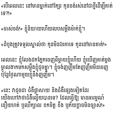
«បើពេលនេះ នៅមានម្នាក់នៅក្បែរ កូនចង់រស់នៅជាថ្មីដើម្បីគាត់
ទេ?!»
«ចាស៎ចង់!» ខ្ញុំនិយាយហើយលបសម្លឹងម៉ាក់ខ្ញុំ។
«ដំបូងត្រូវ​ទទួលស្គាល់ថា កូនមិនឯកោទេ កូននៅមានគាត់!»
ពេលនេះ ខ្ញុំលែងដកភ្នែកចេញពីម្តាយខ្ញុំហើយ ខ្ញុំឃើញ​គាត់ម្តង
ម្កាលងាកមកសម្លឹងខ្ញុំដូចគ្នា។ ខ្ញុំចង់ញញឹម​តែញញឹម​មិនចេញ
ប៉ុន្តែថ្ងៃណាមួយខ្ញុំនឹងញញឹម​។
«នេះ វាដូចជា ជំងឺ​ផ្ដាសាយ និង​ជំងឺ​ផ្សេង​ទៀតដែរ
យើងហៅវាថា​ជំងឺល្វើយបានទេ? ដែល​​ធ្វើ​ឱ្យ ​មាន​អារម្មណ៍​
នឿយ​ហត់ ឬ​ឈឺក្បាល ខកចិត្ត ខឹង ឬភ័យខ្លាចមិនច្បាស់!»