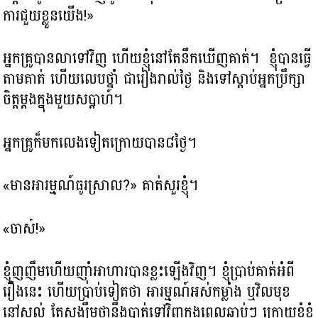
ការជួយខ្លួនយើង!»
អ្នកគ្រូបានលាទៅវិញ ហើយខ្ញុំនៅតែនឹកឃើញគាត់។ ខ្ញុំបានធ្វើ
តាមគាត់ ហើយ​លេបថ្នាំ ជារៀងរាល់ថ្ងៃ និងទៅស្តាប់អ្នកប្រឹក្សា​
ចិត្ត​ម្តងក្នុងមួយសប្តាហ៍។
អ្នកគ្រូក៏មកលេងទៀតក្រោយបាន៨ថ្ងៃ។
«មានអារម្មណ៍ធូរស្រាល?» គាត់សួរខ្ញុំ។
«ចាស៎!»
ខ្ញុំញញឹម​ហើយញ៉ាំអាហារបានខ្លះឡើងវិញ។ ខ្ញុំប្រាប់គាត់អំពី
រឿងនេះ ហើយប្រាប់ទៀតថា អារម្មណ៍អស់កម្លាំង ឬវិលមុខ
នៅសល់ តែសង្ឃឹម​ថា​នឹង​​បាត់​ទៅ​វិញ​ក្នុង​ពេល​ឆាប់ៗ ក្រោយខ្ញុំខំ