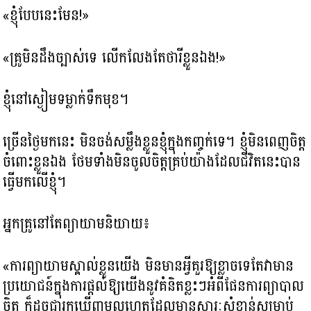
«ខ្ញុំបែបនេះមែន!»
«គ្រូមិនដឹងច្បាស់ទេ លើកលែងតែថារីខ្លួនឯង!»
ខ្ញុំនៅស្ងៀមទម្លាក់ទឹកមុខ​។
ច្រើនថ្ងៃមកនេះ មិនចង់សម្លឹងខ្លួនខ្ញុំក្នុងកញ្ចក់ទេ។ ខ្ញុំមិនពេញចិត្ត​
ចំពោះខ្លួនឯង ថែមទាំងមិនចូលចិត្ត​គ្រប់យ៉ាងដែលជីវិតនេះបាន
ធ្វើមកលើខ្ញុំ។
អ្នកគ្រូនៅតែព្យាយាមនិយាយ៖
«ការព្យាយាម​ស្គាល់ខ្លួនយើង មិនមាន​អ្វីគួរឱ្យខ្លាចទេតែវាមាន
ប្រយោជន៍ក្នុងការផ្តល់ឱ្យយើងនូវគំនិតខ្លះៗអំពីផែនការព្យាបាល
ចិត្ត​ ក៏ដូចជារកឃើញមូលហេតុដែលមានសារៈសំខាន់សម្រាប់