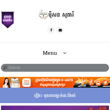
ម៉ីសន សុធារី
Menu
រឿង៖ មុនពេលម្នាក់នេះរឹងមាំ