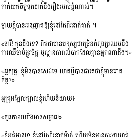
គាត់យកចិត្ត​ទុកដាក់នឹងរឿងរបស់ខ្ញុំណាស់។
ម្តាយខ្ញុំបានអនុញ្ញាតឱ្យខ្ញុំនៅតែពីរនាក់គាត់ ។
«ថារី! កូនដឹងទេ? ពិតជាមាន​​មនុស្ស​ជា​ច្រើន​កំពុង​ប្រឈម​នឹង​
ការ​ឈឺ​ចាប់​ផ្លូវ​ចិត្ត ឬ​ស្ថានភាព​លំបាក​ដែល​គ្មាន​អ្នក​ណា​ដឹង។»
«អ្នកគ្រូ! ខ្ញុំមិនបានសេដទេ ហេតុអ្វី​បានជាគេថាខ្ញុំមានរោគ
ចិត្ត?»
អ្នគ្រូអង្អែលក្បាលខ្ញុំហើយនិយាយ៖
«ចួនកាលយើងមាន​សម្ពាធ!»
«ខ្ញុំអត់មានទេ ខ្ញុំនៅតែពីរនាក់ម៉ាក់ ហើយមិនមានការងារហត់