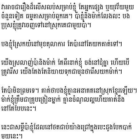
វាអាចជារឿងដ៏លើសលប់សម្រាប់ខ្ញុំ តែអ្នកផ្សេង ឬយុវវ័យមួយ
ចំនួនទៀត ធម្មតាសម្រាប់ពួកគេ។ ប៉ាខ្ញុំនិងម៉ាក់លែងលះ បង
ប្រុសខ្ញុំត្រូវចេញទៅនៅស្រុកគេជាមួយប៉ា។
បងខ្ញុំស្រែកយំនៅមុខតុលាការ តែប៉ានៅតែយកគាត់ទៅ។
យើងស្រលាញ់ប៉ានិងម៉ាក់ តែពីរនាក់ខ្ញុំ ចង់នៅជុំគ្នា ហើយបើ
ត្រូវរើស យើងតែងតែនិយាយទុកជាមុនថា​រើសយកម៉ាក់។
តែប៉ាមិនព្រមទេ​។ គាត់ថាបងខ្ញុំគ្មានអនាគតនៅស្រុកខ្មែរឡើយ។
ម៉ាក់ខ្ញុំត្រឹមជាគ្រូបង្រៀនម្នាក់ គ្មានចំណូលល្អហើយគាត់នឹង
នៅតែបែបនេះ។
នេះជាសម្តីប៉ាខ្ញុំដែលនៅថតជាប់យ៉ាងជ្រៅក្នុងបេះដូងបែកបាក់
មួយនេះ។