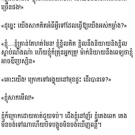
ច្រើនផង!»
«ដូច្នេះ យើង​សាកគិតអំពីអ្វីទៅដែលធ្វើឱ្យយើងអស់កម្លាំង?»
«ខ្ញុំ…ខ្ញុំគ្រាន់តែហត់មែន! ​ខ្ញុំខ្ជិលគិត ខ្ជិលនឹងនិយាយនិងខ្ជិល
ស្តាប់ណឹងណ៎ា ហើយខ្ញុំក៏គ្រុនអ្នកគ្រូ! ម៉ាក់និយាយនឹងពេទ្យថាខ្ញុំ
អាចឌីប្រេស្សិន»
«តោះយើង! ក្រោកទៅអង្គុយនៅមុខផ្ទះ ដើរបានទេ?»
«ខ្ញុំសាកមើល!»
ខ្ញុំក៏ក្រោកដោយគាត់ជួយទប់។ ជើងខ្ញុំនៅញ័រ ខ្ញុំគេងពេក គេង
មិនចង់ទៅណា​ហើយបិទបង្អួចមិនចង់ឃើញពន្លឺ។