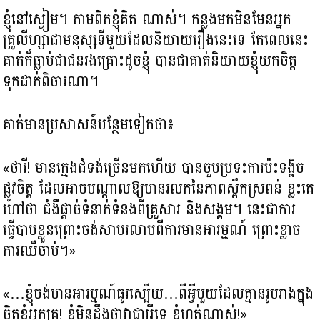
ខ្ញុំនៅស្ងៀម។​ តាមពិត​ខ្ញុំគិត ណាស់។ កន្លងមកមិនមែន​អ្នក
គ្រូលីហ្សាជាមនុស្សទីមួយដែលនិយាយរឿងនេះទេ តែពេលនេះ
គាត់ក៏ធ្លាប់ជាជនរងគ្រោះដូចខ្ញុំ បានជាគាត់និយាយខ្ញុំយកចិត្ត​
ទុកដាក់ពិចារណា។
គាត់មានប្រសាសន៍បន្ថែមទៀតថា៖
«ថារី! មាន​ក្មេងជំទង់ច្រើនមកហើយ បានចួបប្រទះការប៉ះទង្គិច
ផ្លូវចិត្ត ដែលអាចបណ្តាលឱ្យមានរលកនៃភាពស្ពឹកស្រពន់ ខ្លះគេ​
ហៅថា ជំងឺផ្តាច់ទំនាក់ទំនងពីគ្រួសារ និងសង្គម។ នេះជា​ការ​
ធ្វើបាបខ្លួនព្រោះចង់សាបរលាបពីការមានអារម្មណ៍ ព្រោះខ្លាច
ការឈឺចាប់។»
«…ខ្ញុំចង់មាន​អារម្មណ៍ធូរស្បើយ…ពីអ្វីមួយដែលគ្មានរូបរាងក្នុង
ចិត្តខ្ញុំអ្នកគ្រូ! ខ្ញុំមិនដឹងថាវាជាអ្វីទេ ខ្ញុំហត់ណាស់!»