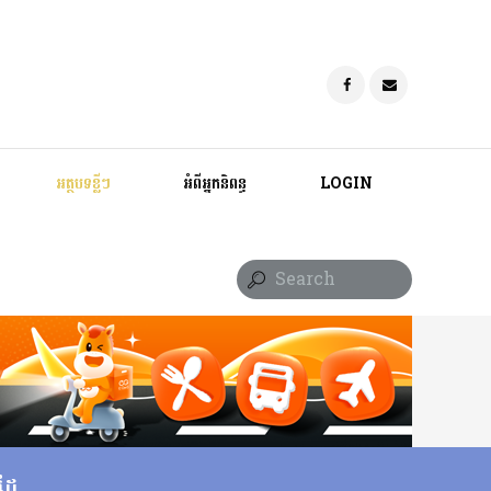
អត្ថបទខ្លីៗ
អំពីអ្នកនិពន្ធ
LOGIN
ដៃ