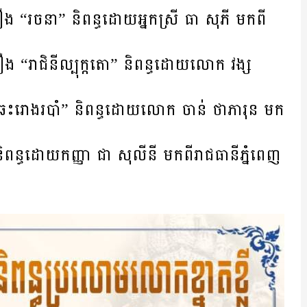
ង “រចនា” និពន្ធ​ដោយ​អ្នក​ស្រី ធា សុភី មក​ពី​
​ “​រាជិនីល្បុក្កតោ” និពន្ធ​ដោយ​លោក​ វង្ស
ះ​រោង​របាំ​” និពន្ធ​ដោយ​លោក ចាន់ ថា​ភារុន​ មក​
្ធ​ដោយ​កញ្ញា ជា សុលីនី មក​ពី​រាជធានី​ភ្នំពេញ​