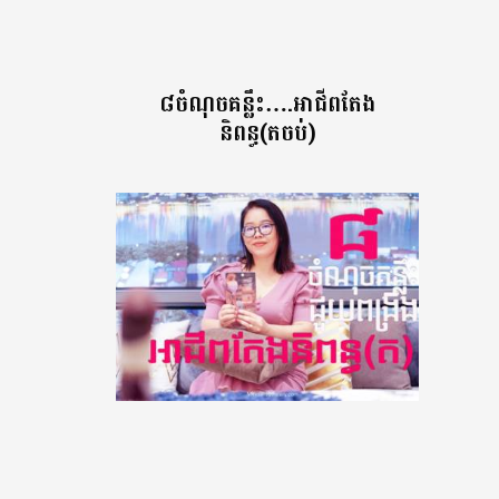
៨ចំណុចគន្លឹះ….អាជីពតែង
និពន្ធ(តចប់)