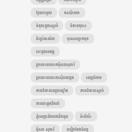
ថ្ងៃណាមួយ
ទសប៉ាកកា
ទំនុកភ្លេងស្នេហ៍
និទានកុមារ
និរន្តរ៍អាល័យ
បុរសសម្លាកមុខ
បេះដូងមេគង្គ
ប្រលោមលោកម៉ីសនសុធារី
ប្រលោមលោកស៊ើបអង្កេត
ពេញនិយម
ភាគនិទានពេជ្របណ្ឌិត
ភាគនិទានស្នេហ៍
ភាពជាអ្នកដឹកនាំ
ភ្នំពេញអើយបងនឹកអូន
ម៉ានីយ៉ា
ម៉ីសន សុធារី
របៀបតែងនិពន្ធ