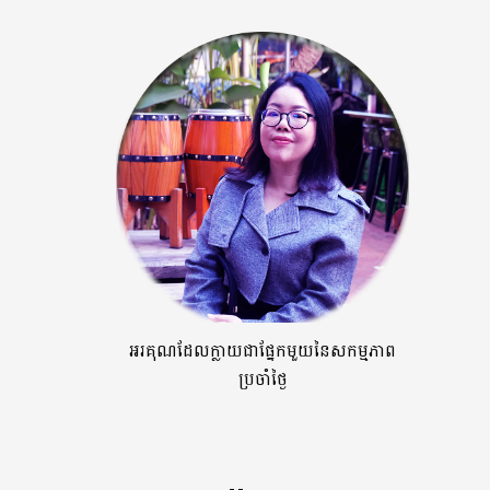
អរគុណដែលក្លាយជាផ្នែកមួយនៃសកម្មភាព
ប្រចាំថ្ងៃ