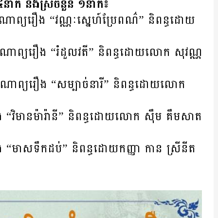
៤នាក់ និងស្រីចំនួន ១នាក់៖
ព្យ​រឿង “វណ្ណៈស្នេហ៍​ប្រែពណ៌” និពន្ធ​ដោយ​
កំណាព្យ​រឿង “រំដួលវតី” និពន្ធ​ដោយ​លោក សុវណ្ណ
ំណាព្យ​រឿង​ “សម្បាច់​នារី​” និពន្ធ​ដោយ​លោក
​វិមាន​ម៉ារ៉ានី” និពន្ធ​ដោយ​លោ​ក ស៊ឹម​ គឹម​សាត
មាស​ទឹក​ដប់” និពន្ធ​ដោយ​កញ្ញា កាន​ ស្រី​នីត​