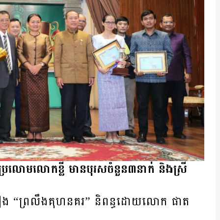
​ប្រលោម​លោ​កខ្លី មានបុរសចំនួន៣នាក់ និងស្រី
ឿង “ព្រលឹង​គុហនគរ” និពន្ធ​ដោយ​លោក ផាត