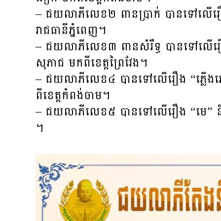
– ជយ​លាភី​លេខ​២​​ ពាន​ប្រាក់​ បាន​ទៅ​លើ​រឿ
រាជធានី​ភ្នំពេញ​។
– ជយ​លាភី​លេខ​៣ ពាន​សំរឹទ្ធ បាន​ទៅ​លើ​រឿង
សុភាជ​ មក​ពី​ខេត្ត​​ព្រៃ​វែង​។
– ជយ​លាភី​លេខ​៤ បាន​ទៅ​លើ​រឿង “​ភ្លើង​ឆេ
ពី​ខេត្តកំពង់​ចាម​។
– ជយ​លាភី​លេខ​៥ បាន​ទៅ​លើ​រឿង​ “មេ” និពន
។