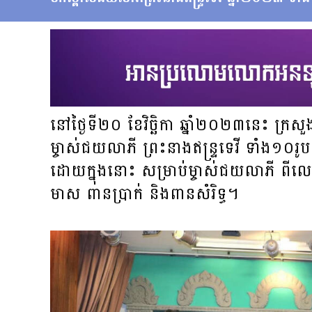
នៅ​ថ្ងៃ​ទី​២០​ ខែ​វិច្ឆិកា​ ឆ្នាំ​២០២៣​នេះ ​ក្រស
ម្ចាស់ជយលាភី ​ព្រះ​នាង​ឥន្ទ្រទេវី ទាំង១០
ដោយក្នុងនោះ សម្រាប់ម្ចាស់ជយលាភី ពីល
មាស ពានប្រាក់ និងពានសំរិទ្ធ។