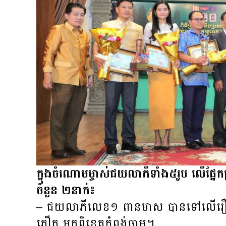
ក្នុងចំណោមម្ចាស់ជយលាភីទាំង៥រូប លើផ្នែក​​
ចំនួន ២នាក់៖
– ជយលាភី​លេខ​១​ ពាន​មាស បាន​ទៅ​លើ​រ
ភឿក មក​ពី​ខេត្ត​កំពង់​ចាម​។