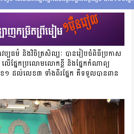
ួង​វប្បធម៌​ និងវិចិត្រ​សិល្បៈ​ បានរៀប​ចំពិធី​ប្រកាស​
រូប លើផ្នែកប្រលោមលោកខ្លី និងផ្នែក​កំណាព្យ
េខ១ ដល់លេខ៣ ទាំងពីរផ្នែក គឺទទួលបានពាន