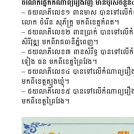
ចំណែក​ផ្នែក​កំណាព្យ​រឿងវិញ​ មានបុរសចំនួន
– ជយលាភី​លេខ​១​ ពាន​មាស បាន​ទៅ​លើកំណា
លោក ចំរើន សុភ័ក្រ្ត​ មក​ពី​ខេត្ត​កំពត។
– ជយ​លាភី​លេខ​២ ពាន​ប្រាក់​ បាន​ទៅ​លើ​
សិរីវុឌ្ឍ មក​ពី​រាជធានី​ភ្នំពេញ​​។
– ជយ​លាភី​លេខ​៣ ពាន​សំរឹទ្ធ​ បាន​ទៅ​លើ​ក
ទៀង ធន មក​ពី​ខេត្ត​ព្រៃ​វែង​​។
– ជយ​លាភី​លេខ​៤​ បាន​ទៅ​លើ​កំណាព្យ​រឿង “
មក​ពី​ខេត្ត​ត្បូង​ឃ្មុំ​។ ​
– ជយ​លាភី​លេខ​៥ បាន​ទៅ​លើ​កំណាព្យ​រឿង​ “​
មក​ពី​ខេត្ត​ព្រៃ​វែង​។