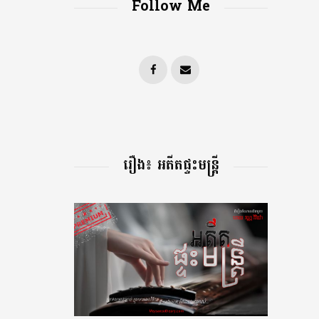
Follow Me
រឿង៖ អតីតផ្ទះមន្រ្តី