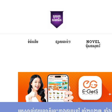
ទំព័រដើម
ផ្សាយឆាប់ៗ
NOVEL
ម៉ីសនសុធារី
មកស្គាល់ជយលាភី​ព្រះ​នាង​ឥន្ទ្រទេវី ឆ្នាំ​២០២៣ 