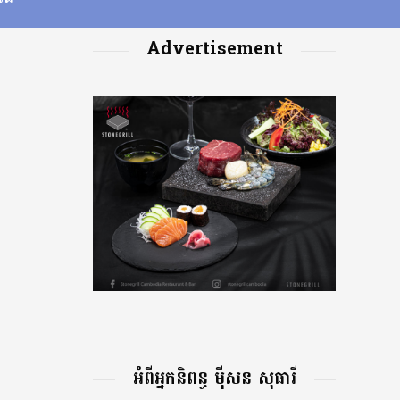
Advertisement
អំពីអ្នកនិពន្ធ ម៉ីសន សុធារី