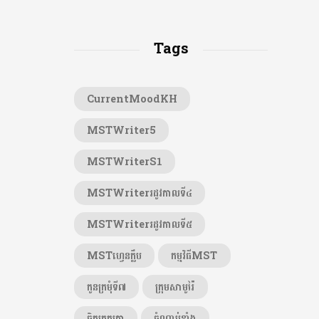
Tags
CurrentMoodKH
MSTWriter5
MSTWriterS1
MSTWriterរដូវកាលទី៤
MSTWriterរដូវកាលទី៥
MSTហ្វេនក្លឹប
កម្មវិធីMST
កូនក្រមុំទី៧
ក្រុមសាមូរ៉ៃ
ចិត្តត្រួតត្រា
ចំណាប់ខ្មាំង