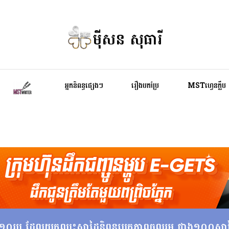
ម៉ីសន សុធារី
អ្នកនិពន្ធផ្សេងៗ
រឿងបកប្រែ
MSTហ្វេនក្លឹប
ទាំង១០រូប ដែលយកឈ្នះស្នាដៃនិពន្ធបេក្ខភាពចូលរួម ជាង១០០ស្នា