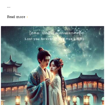
...
Read more