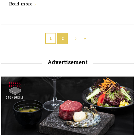
Read more
1
2
Advertisement