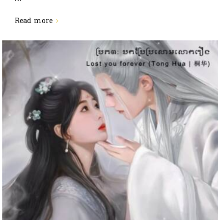
Read more