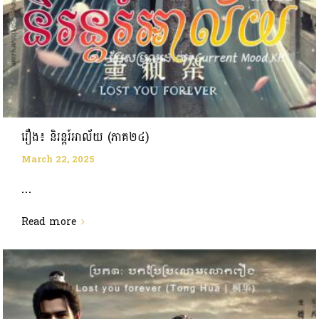
រឿង​៖ និរន្តរ៍អាល័យ (ភាគ២៤)
March 22, 2025
...
Read more