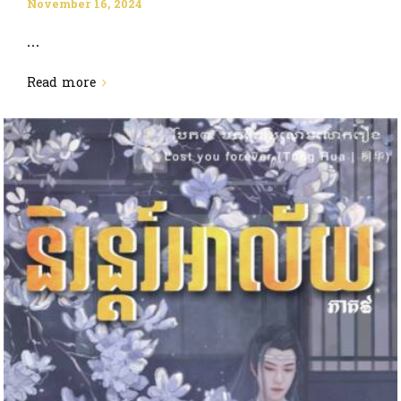
November 16, 2024
...
Read more