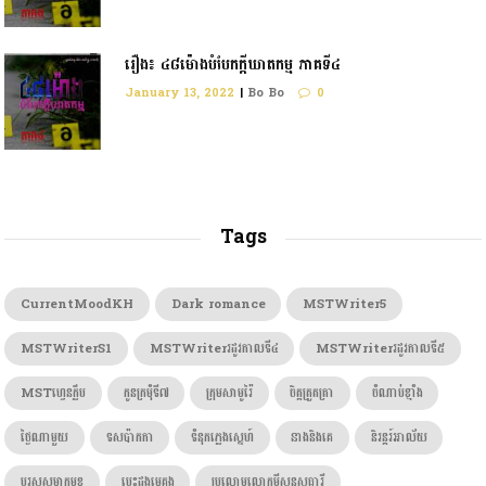
រឿង៖ ៤៨ម៉ោងបំបែកក្តីឃាតកម្ម ភាគទី៤
January 13, 2022
|
Bo Bo
0
Tags
CurrentMoodKH
Dark romance
MSTWriter5
MSTWriterS1
MSTWriterរដូវកាលទី៤
MSTWriterរដូវកាលទី៥
MSTហ្វេនក្លឹប
កូនក្រមុំទី៧
ក្រុមសាមូរ៉ៃ
ចិត្តត្រួតត្រា
ចំណាប់ខ្មាំង
ថ្ងៃណាមួយ
ទសប៉ាកកា
ទំនុកភ្លេងស្នេហ៍
នាងនិងគេ
និរន្តរ៍អាល័យ
បុរសសម្លាកមុខ
បេះដូងមេគង្គ
ប្រលោមលោកម៉ីសនសុធារី