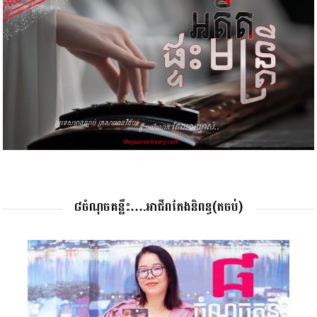
៨ចំណុចគន្លឹះ….អាជីពតែងនិពន្ធ(តចប់)