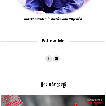
អរគុណដែលក្លាយជាផ្នែកមួយនៃសកម្មភាពប្រចាំថ្ងៃ
Follow Me
រឿង៖ អតីតផ្ទះមន្រ្តី