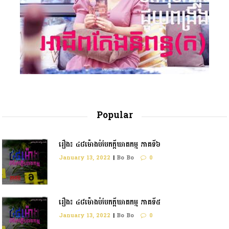
Popular
រឿង៖ ៤៨ម៉ោងបំបែកក្តីឃាតកម្ម ភាគទី៦
January 13, 2022
|
Bo Bo
0
រឿង៖ ៤៨ម៉ោងបំបែកក្ដីឃាតកម្ម ភាគទី៥
January 13, 2022
|
Bo Bo
0