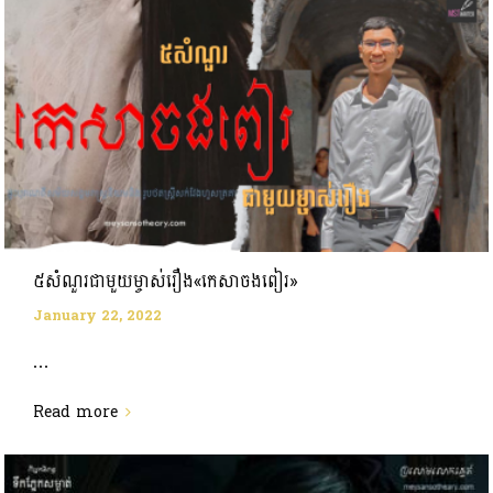
៥សំណួរជាមួយម្ចាស់រឿង«កេសាចងពៀរ»
January 22, 2022
...
Read more