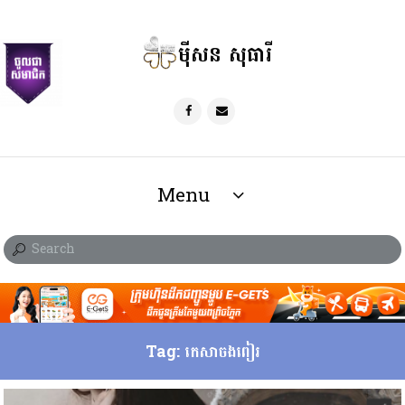
ម៉ីសន សុធារី
Menu
Tag: កេសាចងពៀរ