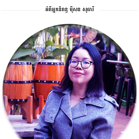
អំពីអ្នកនិពន្ធ ម៉ីសន សុធារី