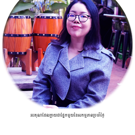
អរគុណដែលក្លាយជាផ្នែកមួយនៃសកម្មភាពប្រចាំថ្ងៃ