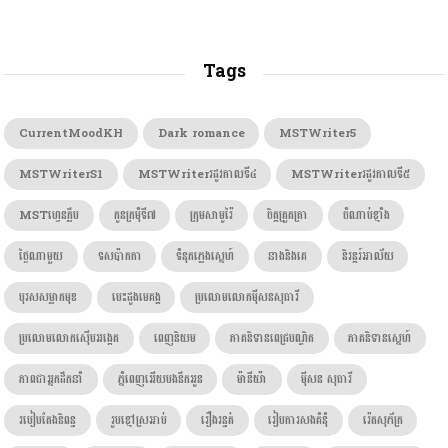
Tags
CurrentMoodKH
Dark romance
MSTWriter5
MSTWriterS1
MSTWriterរដូវកាលទី៤
MSTWriterរដូវកាលទី៥
MSTហ្វេនក្លឹប
កូនក្រមុំទី៧
ក្រុមសាមូរ៉ៃ
ចិត្តត្រួតត្រា
ចំណាប់ខ្មាំង
ថ្ងៃណាមួយ
ទសប៉ាកកា
ទំនុកភ្លេងស្នេហ៍
នាងនិងគេ
និរន្តរ៍អាល័យ
បុរសសម្លាកមុខ
បេះដូងមេគង្គ
ប្រលោមលោកម៉ីសនសុធារី
ប្រលោមលោកស៊ើបអង្កេត
ពេញនិយម
ភាគនិទានពេជ្របណ្ឌិត
ភាគនិទានស្នេហ៍
ភាពជាអ្នកដឹកនាំ
ភ្នំពេញអើយបងនឹកអូន
ម៉ានីយ៉ា
ម៉ីសន សុធារី
របៀបតែងនិពន្ធ
រូបខ្មៅស្រអាប់
រឿងរន្ធត់
រៀបការសងគំនុំ
រ៉េតសុភ័ក្រ