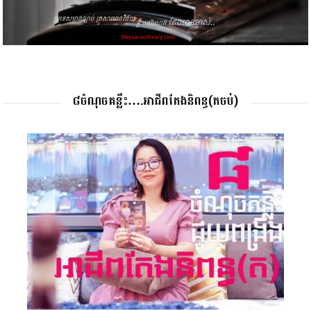
៨ចំណុចគន្លឹះ….អាជីពតែងនិពន្ធ(តចប់)