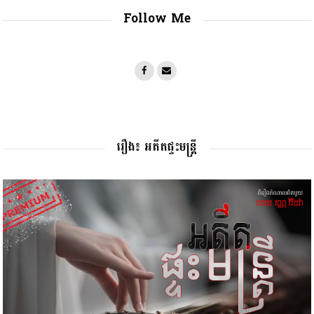
Follow Me
រឿង៖ អតីតផ្ទះមន្រ្តី