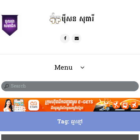
ម៉ីសន សុធារី
Menu
Tag: ឆ្មាខ្មៅ