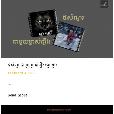
៥សំណួរជាមួយម្ចាស់រឿង«ឆ្មាខ្មៅ»
February 4, 2022
...
Read more