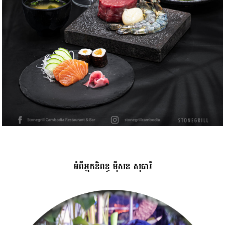
អំពីអ្នកនិពន្ធ ម៉ីសន សុធារី