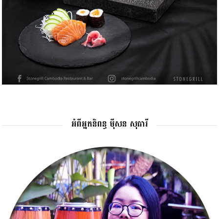
អំពីអ្នកនិពន្ធ ម៉ីសន សុធារី