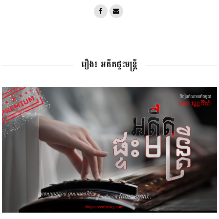
រឿង៖ អតីតផ្ទះមន្រ្តី