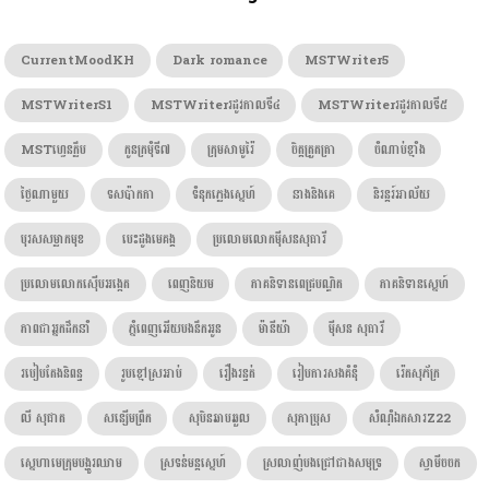
CurrentMoodKH
Dark romance
MSTWriter5
MSTWriterS1
MSTWriterរដូវកាលទី៤
MSTWriterរដូវកាលទី៥
MSTហ្វេនក្លឹប
កូនក្រមុំទី៧
ក្រុមសាមូរ៉ៃ
ចិត្តត្រួតត្រា
ចំណាប់ខ្មាំង
ថ្ងៃណាមួយ
ទសប៉ាកកា
ទំនុកភ្លេងស្នេហ៍
នាងនិងគេ
និរន្តរ៍អាល័យ
បុរសសម្លាកមុខ
បេះដូងមេគង្គ
ប្រលោមលោកម៉ីសនសុធារី
ប្រលោមលោកស៊ើបអង្កេត
ពេញនិយម
ភាគនិទានពេជ្របណ្ឌិត
ភាគនិទានស្នេហ៍
ភាពជាអ្នកដឹកនាំ
ភ្នំពេញអើយបងនឹកអូន
ម៉ានីយ៉ា
ម៉ីសន សុធារី
របៀបតែងនិពន្ធ
រូបខ្មៅស្រអាប់
រឿងរន្ធត់
រៀបការសងគំនុំ
រ៉េតសុភ័ក្រ
លី សុផាត
សន្សើមព្រឹក
សុបិនឆាបឆួល
សុភាប្រុស
សំណុំឯកសារZ22
ស្នេហាមេក្រុមបង្ហូរឈាម
ស្រទន់មន្តស្នេហ៍
ស្រលាញ់បងជ្រៅជាងសមុទ្រ
ស្វាមីចចក