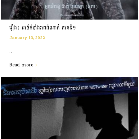
រឿង៖ អាថ៌កំបាំងរាជដំណាក់ ភាគទី១
January 13, 2022
...
Read more