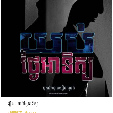
រឿង៖ យប់ថ្ងៃអាទិត្យ
January 13, 2022