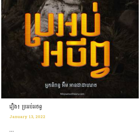
រឿង៖ ប្រអប់អថព្វ
January 13, 2022
...