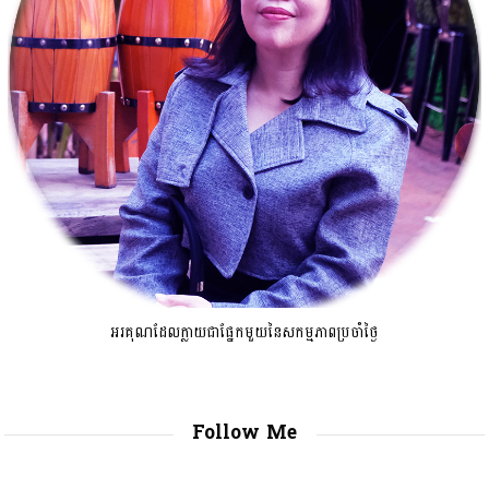
អរគុណដែលក្លាយជាផ្នែកមួយនៃសកម្មភាពប្រចាំថ្ងៃ
Follow Me