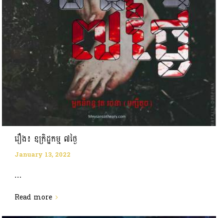
រឿង៖ ឧក្រិដ្ឋកម្ម ៧ថ្ងៃ
January 13, 2022
...
Read more