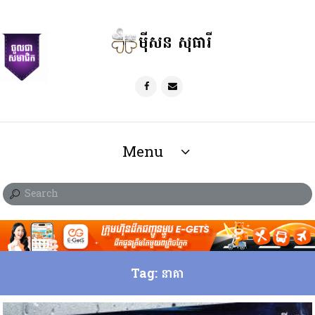
ម៉ីសន សុធារី
Menu
Tag: នាគា