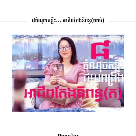
៨ចំណុចគន្លឹះ….អាជីពតែងនិពន្ធ(តចប់)