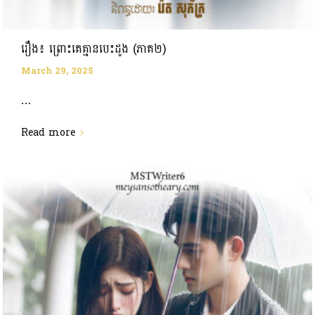
រឿង៖ ព្រោះគេគ្មានបេះដូង (ភាគ២)
March 29, 2025
...
Read more