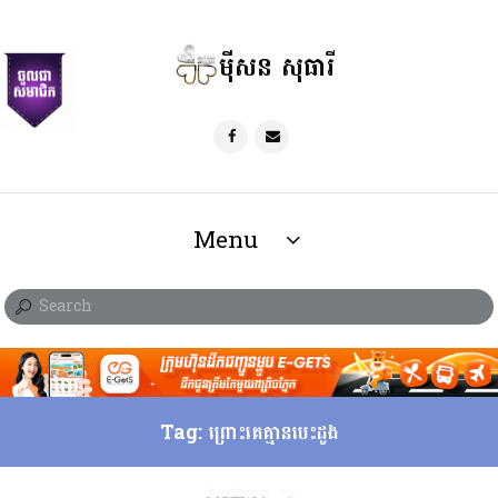
ម៉ីសន សុធារី
Menu
Tag: ព្រោះគេគ្មានបេះដូង