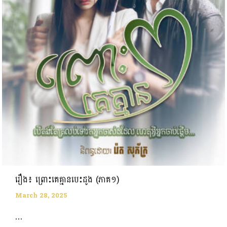
រឿង៖ ព្រោះគេគ្មានបេះដូង (ភាគ១)
March 28, 2025
...