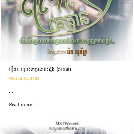
រឿង៖ ព្រោះគេគ្មានបេះដូង (ភាគ៣)
March 30, 2025
...
Read more