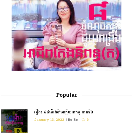
Popular
រឿង៖ ៤៨ម៉ោងបំបែកក្តីឃាតកម្ម ភាគទី៦
January 13, 2022
|
Bo Bo
0