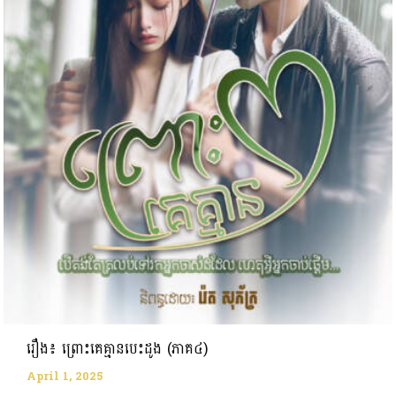
រឿង៖ ព្រោះគេគ្មានបេះដូង (ភាគ៤)
April 1, 2025