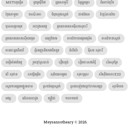
MSTហ្វេនក្លឹប
កូនក្រមុំទី៧
ក្រុមសាមូរ៉ៃ
ចិត្តត្រួតត្រា
ចំណាប់ខ្មាំង
ថ្ងៃណាមួយ
ទសប៉ាកកា
ទំនុកភ្លេងស្នេហ៍
នាងនិងគេ
និរន្តរ៍អាល័យ
បុរសសម្លាកមុខ
បេះដូងមេគង្គ
ប្រលោមលោកម៉ីសនសុធារី
ប្រលោមលោកស៊ើបអង្កេត
ពេញនិយម
ភាគនិទានពេជ្របណ្ឌិត
ភាគនិទានស្នេហ៍
ភាពជាអ្នកដឹកនាំ
ភ្នំពេញអើយបងនឹកអូន
ម៉ានីយ៉ា
ម៉ីសន សុធារី
របៀបតែងនិពន្ធ
រូបខ្មៅស្រអាប់
រឿងរន្ធត់
រៀបការសងគំនុំ
រ៉េតសុភ័ក្រ
លី សុផាត
សន្សើមព្រឹក
សុបិនឆាបឆួល
សុភាប្រុស
សំណុំឯកសារZ22
ស្នេហាមេក្រុមបង្ហូរឈាម
ស្រទន់មន្តស្នេហ៍
ស្រលាញ់បងជ្រៅជាងសមុទ្រ
ស្វាមីចចក
ហង្សៈ​
អធិរាជបេះដូង
ឥន្រ្ទីយ៍
១០០១យប់
Meysansotheary © 2026.