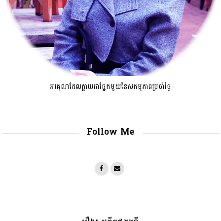
អរគុណដែលក្លាយជាផ្នែកមួយនៃសកម្មភាពប្រចាំថ្ងៃ
Follow Me