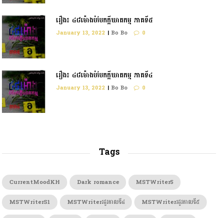
រឿង៖ ៤៨ម៉ោងបំបែកក្ដីឃាតកម្ម ភាគទី៥
January 13, 2022
|
Bo Bo
0
រឿង៖ ៤៨ម៉ោងបំបែកក្តីឃាតកម្ម ភាគទី៤
January 13, 2022
|
Bo Bo
0
Tags
CurrentMoodKH
Dark romance
MSTWriter5
MSTWriterS1
MSTWriterរដូវកាលទី៤
MSTWriterរដូវកាលទី៥