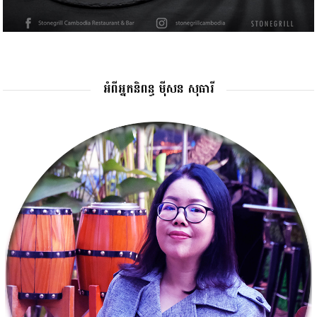
អំពីអ្នកនិពន្ធ ម៉ីសន សុធារី