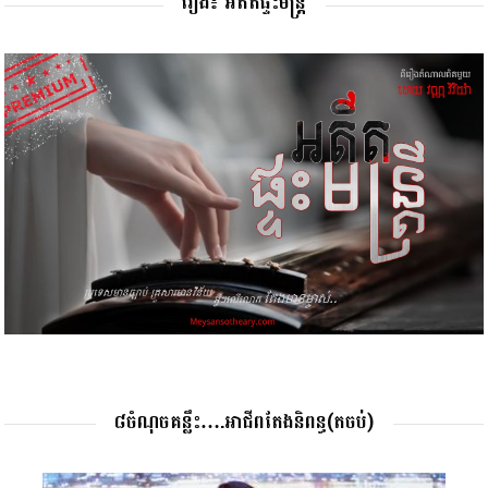
រឿង៖ អតីតផ្ទះមន្រ្តី
៨ចំណុចគន្លឹះ….អាជីពតែងនិពន្ធ(តចប់)