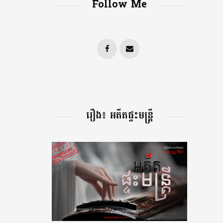
Follow Me
រឿង៖ អតីតផ្ទះមន្រ្តី