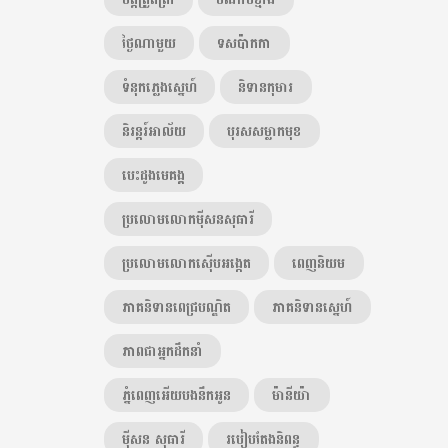
ថ្ងៃណាមួយ
ទសប៉ាកកា
ទំនុកភ្លេងស្នេហ៍
និទានកុមារ
និរន្តរ៍អាល័យ
បុរសសម្លាកមុខ
បេះដូងមេគង្គ
ប្រលោមលោកម៉ីសនសុធារី
ប្រលោមលោកស៊ើបអង្កេត
ពេញនិយម
ភាគនិទានពេជ្របណ្ឌិត
ភាគនិទានស្នេហ៍
ភាពជាអ្នកដឹកនាំ
ភ្នំពេញអើយបងនឹកអូន
ម៉ានីយ៉ា
ម៉ីសន សុធារី
របៀបតែងនិពន្ធ