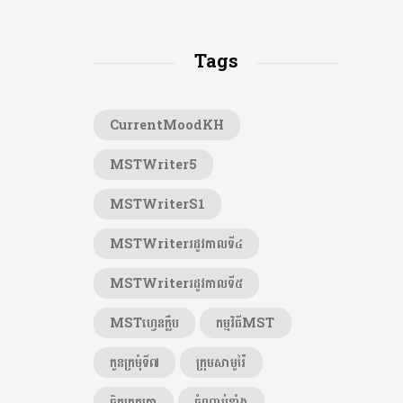
Tags
CurrentMoodKH
MSTWriter5
MSTWriterS1
MSTWriterរដូវកាលទី៤
MSTWriterរដូវកាលទី៥
MSTហ្វេនក្លឹប
កម្មវិធីMST
កូនក្រមុំទី៧
ក្រុមសាមូរ៉ៃ
ចិត្តត្រួតត្រា
ចំណាប់ខ្មាំង