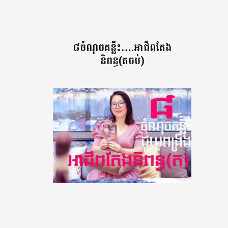
៨ចំណុចគន្លឹះ….អាជីពតែង
និពន្ធ(តចប់)