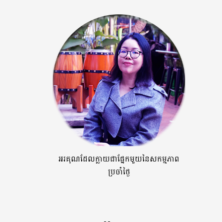
អរគុណដែលក្លាយជាផ្នែកមួយនៃសកម្មភាព
ប្រចាំថ្ងៃ