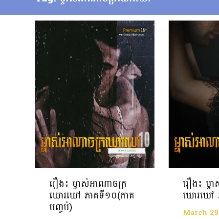
រឿង៖ ម្ចាស់អាណាចក្រ
រឿង៖ ម្ច
ឃោរឃៅ ភាគទី១០(ភាគ
ឃោរឃៅ ភ
បញ្ចប់)
March 29