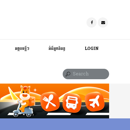
អត្ថបទខ្លីៗ
អំពីអ្នកនិពន្ធ
LOGIN