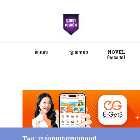
ទំព័រដើម
ផ្សាយឆាប់ៗ
NOVEL
ម៉ីសនសុធារី
Tag: ម្ចាស់អាណាចក្រឃោរឃៅ