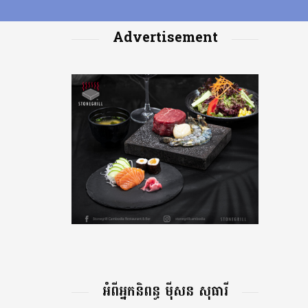
Advertisement
អំពីអ្នកនិពន្ធ ម៉ីសន សុធារី