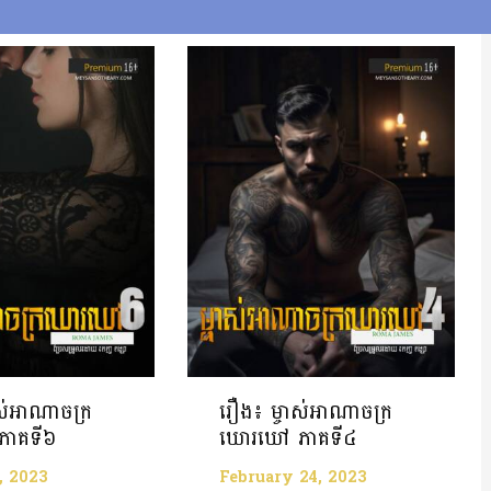
ាស់អាណាចក្រ
រឿង៖ ម្ចាស់អាណាចក្រ
ាគទី៦
ឃោរឃៅ ភាគទី៤
, 2023
February 24, 2023