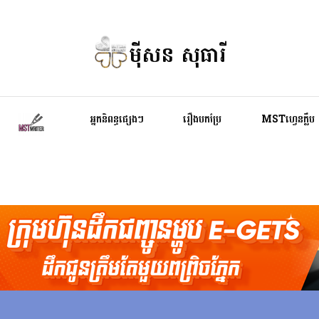
ម៉ីសន សុធារី
អ្នកនិពន្ធផ្សេងៗ
រឿងបកប្រែ
MSTហ្វេនក្លឹប