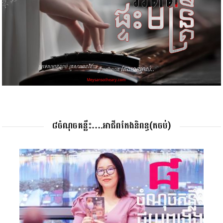
៨ចំណុចគន្លឹះ….អាជីពតែងនិពន្ធ(តចប់)