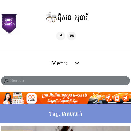
ម៉ីសន សុធារី
Menu
Tag: អាគមសាក់