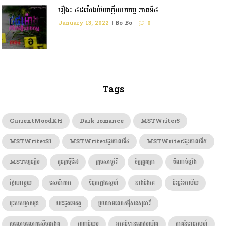
រឿង៖ ៤៨ម៉ោងបំបែកក្តីឃាតកម្ម ភាគទី៤
January 13, 2022
|
Bo Bo
0
Tags
CurrentMoodKH
Dark romance
MSTWriter5
MSTWriterS1
MSTWriterរដូវកាលទី៤
MSTWriterរដូវកាលទី៥
MSTហ្វេនក្លឹប
កូនក្រមុំទី៧
ក្រុមសាមូរ៉ៃ
ចិត្តត្រួតត្រា
ចំណាប់ខ្មាំង
ថ្ងៃណាមួយ
ទសប៉ាកកា
ទំនុកភ្លេងស្នេហ៍
នាងនិងគេ
និរន្តរ៍អាល័យ
បុរសសម្លាកមុខ
បេះដូងមេគង្គ
ប្រលោមលោកម៉ីសនសុធារី
ប្រលោមលោកស៊ើបអង្កេត
ពេញនិយម
ភាគនិទានពេជ្របណ្ឌិត
ភាគនិទានស្នេហ៍