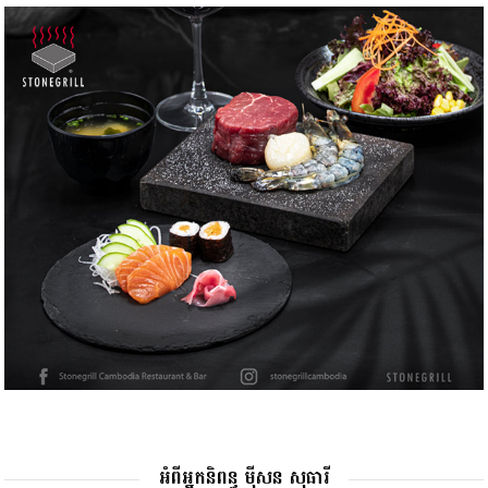
អំពីអ្នកនិពន្ធ ម៉ីសន សុធារី