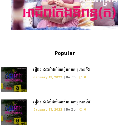
Popular
រឿង៖ ៤៨ម៉ោងបំបែកក្តីឃាតកម្ម ភាគទី៦
January 13, 2022
|
Bo Bo
0
រឿង៖ ៤៨ម៉ោងបំបែកក្ដីឃាតកម្ម ភាគទី៥
January 13, 2022
|
Bo Bo
0