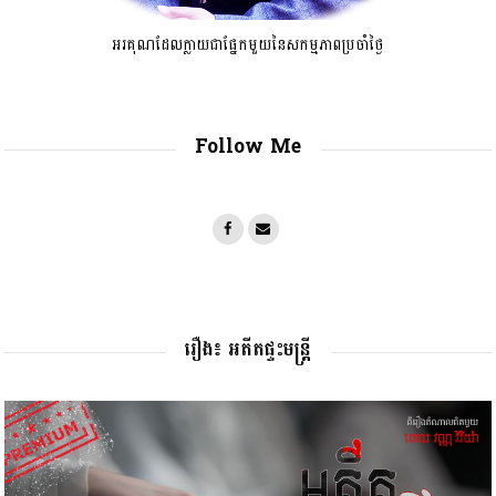
អរគុណដែលក្លាយជាផ្នែកមួយនៃសកម្មភាពប្រចាំថ្ងៃ
Follow Me
រឿង៖ អតីតផ្ទះមន្រ្តី